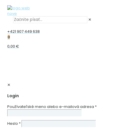
✕
+421 907 449 638
0
0,00 €
✕
Login
Používateľské meno alebo e-mailová adresa
*
Heslo
*