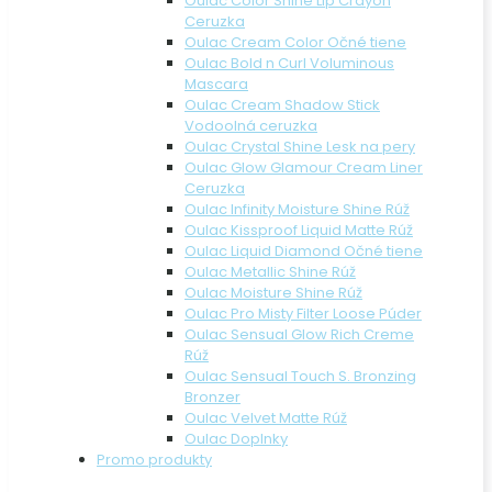
Oulac Color Shine Lip Crayon
Ceruzka
Oulac Cream Color Očné tiene
Oulac Bold n Curl Voluminous
Mascara
Oulac Cream Shadow Stick
Vodoolná ceruzka
Oulac Crystal Shine Lesk na pery
Oulac Glow Glamour Cream Liner
Ceruzka
Oulac Infinity Moisture Shine Rúž
Oulac Kissproof Liquid Matte Rúž
Oulac Liquid Diamond Očné tiene
Oulac Metallic Shine Rúž
Oulac Moisture Shine Rúž
Oulac Pro Misty Filter Loose Púder
Oulac Sensual Glow Rich Creme
Rúž
Oulac Sensual Touch S. Bronzing
Bronzer
Oulac Velvet Matte Rúž
Oulac Doplnky
Promo produkty