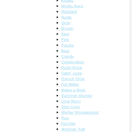
Kitulec
Mystic Aura
Starlight
Nude
Gray
Brown
Red
Pink
Purple
Blue
Candy
Celebration
Dusty Rose
Fallin´ Love
French Time
Full Glitter
Make a Wish
Summer Stories
Love Story
Stay Cosy
Winter Wonderland
Fluo
Kiss Me
Warmin´ Fall