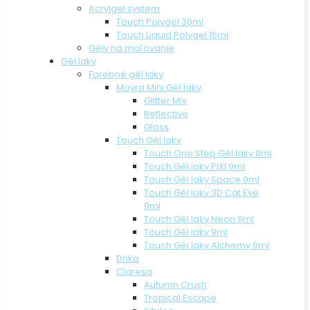
Acrylgel system
Touch Polygel 30ml
Touch Liquid Polygel 15ml
Gély na maľovanie
Gél laky
Farebné gél laky
Moyra Mini Gél laky
Glitter Mix
Reflective
Glass
Touch Gél laky
Touch One Step Gél laky 9ml
Touch Gél laky PIXI 9ml
Touch Gél laky Space 9ml
Touch Gél laky 3D Cat Eye
9ml
Touch Gél laky Neon 9ml
Touch Gél laky 9ml
Touch Gél laky Alchemy 9ml
Dnka
Claresa
Autumn Crush
Tropical Escape