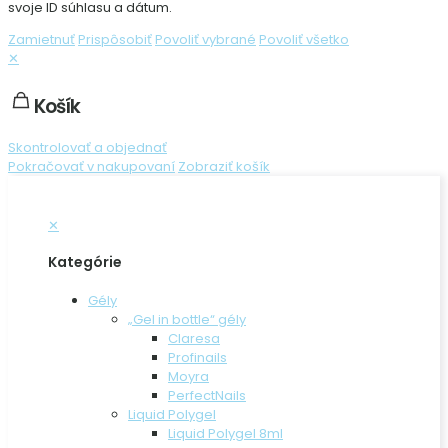
svoje ID súhlasu a dátum.
Zamietnuť
Prispôsobiť
Povoliť vybrané
Povoliť všetko
✕
Košík
Skontrolovať a objednať
Pokračovať v nakupovaní
Zobraziť košík
✕
Kategórie
Gély
„Gel in bottle“ gély
Claresa
Profinails
Moyra
PerfectNails
Liquid Polygel
Liquid Polygel 8ml