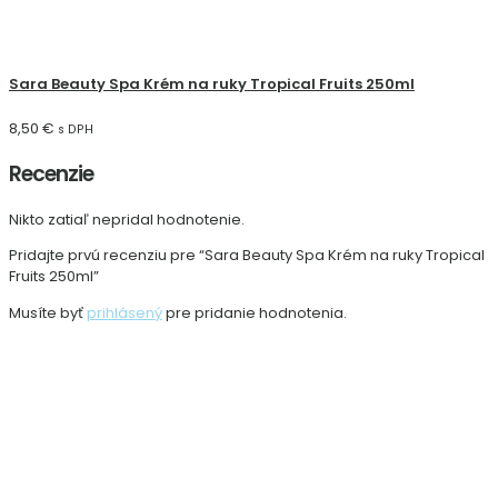
Sara Beauty Spa Krém na ruky Tropical Fruits 250ml
8,50
€
s DPH
Recenzie
Nikto zatiaľ nepridal hodnotenie.
Pridajte prvú recenziu pre “Sara Beauty Spa Krém na ruky Tropical
Fruits 250ml”
Musíte byť
prihlásený
pre pridanie hodnotenia.