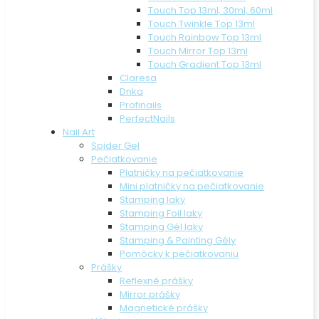
Touch Top 13ml, 30ml, 60ml
Touch Twinkle Top 13ml
Touch Rainbow Top 13ml
Touch Mirror Top 13ml
Touch Gradient Top 13ml
Claresa
Dnka
Profinails
PerfectNails
Nail Art
Spider Gel
Pečiatkovanie
Platničky na pečiatkovanie
Mini platničky na pečiatkovanie
Stamping laky
Stamping Foil laky
Stamping Gél laky
Stamping & Painting Gély
Pomôcky k pečiatkovaniu
Prášky
Reflexné prášky
Mirror prášky
Magnetické prášky