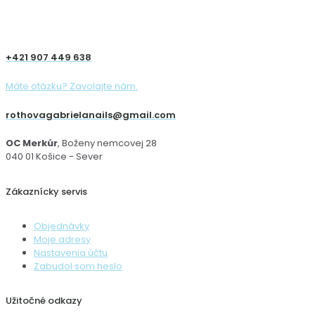
+421 907 449 638
Máte otázku? Zavolajte nám.
rothovagabrielanails@gmail.com
OC Merkúr
, Boženy nemcovej 28
040 01 Košice - Sever
Zákaznícky servis
Objednávky
Moje adresy
Nastavenia účtu
Zabudol som heslo
Užitočné odkazy