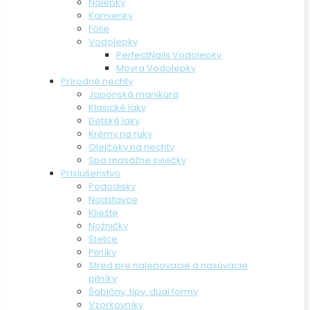
Nálepky
Kamienky
Fólie
Vodolepky
PerfectNails Vodolepky
Moyra Vodolepky
Prírodné nechty
Japonská manikúra
Klasické laky
Detské laky
Krémy na ruky
Olejčeky na nechty
Spa masážne sviečky
Príslušenstvo
Pododisky
Nadstavce
Kliešte
Nožničky
Štetce
Pilníky
Stred pre nalepovacie a nasúvacie
pilníky
Šablóny, tipy, dual formy
Vzorkovníky