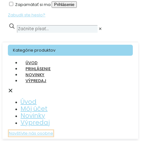
Zapamätať si ma
Prihlásenie
Zabudli ste heslo?
✕
Kategórie produktov
ÚVOD
PRIHLÁSENIE
NOVINKY
VÝPREDAJ
✕
Úvod
Môj účet
Novinky
Výpredaj
Navštívte nás osobne