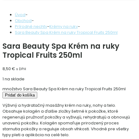
Úvod
-
Obchod
-
Prírodné nechty
-
Krémy na ruky
-
Sara Beauty Spa Krém na ruky Tropical Fruits 250ml
Sara Beauty Spa Krém na ruky
Tropical Fruits 250ml
8,50
€
s DPH
1 na sklade
množstvo Sara Beauty Spa Krém na ruky Tropical Fruits 250ml
Pridať do košíka
Výživný a hydratačný masážny krém na ruky, nohy a telo.
Obsahuje kolagén a ďalšie zložky šetrné k pokožke, ktoré
regenerujú pružnosť pokožky a vyživujú, rehydratujú a obnovujú
unavenú pokožku. Kolagén spomaľuje prirodzený proces
starnutia pokožky a reguluje obsah vlhkosti. Vhodné pre všetky
typy pleti a aplikácia na celé telo.