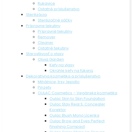
Rukavice
Ostatné príslušenstvo
Sterilizácia
Sterilizačné sáčky
Prípravne tekutiny
Prípravné tekutiny
Remover
Cleaner
Ostatné tekutiny
Starostlivosť o vlasy
Olivia Garden
Kefy na vlasy
Okrúhle kefy na fúkanú
Dekoratívna kozmetika a príslušenstvo
Mihálnice, trsy, lepidlo
Pinzety
OULAC Cosmetics – Vegánska kozmetika
Oulac Skin to Skin Foundation
Oulac Stay Real S. Concealer
Korektor
Oulac Blush Mono Lícenka
Oulac Brow and Eyes Perfect
Finishing Compact