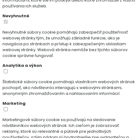
informáciami, ktoré ste im poskytli alebo ktoré zhromaždili z vášho
používania ich služieb.
Nevyhnutné
Nevyhnutné súbory cookie pomáhajú zabezpečiť použiteľnosť
webovej stránky tým, že umožňujú základné funkcie, ako je
navigácia po stránkach a prístup k zabezpečeným oblastiam
webovej stránky. Webová stránka nemôže bez týchto súborov
cookie správne fungovať.
Analytika a výkon
Štatistické súbory cookie pomáhajú vlastníkom webových stránok
pochopiť, ako návštevníci interagujú s webovými stránkami,
anonymným zhromažďovaním a nahlasovaním informácií.
Marketing
Marketingové súbory cookie sa používajú na sledovanie
návštevníkov webových stránok. Ich cieľom je zobrazovať
reklamy, ktoré sú relevantné a pútavé pre jednotlivých
používateľov, a tým pádom sú hodnotnejšie pre vydavateľov a