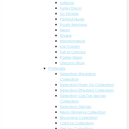
Lollipop
Funky Disco
So Simple
Perfect Nude
Frosty Morning
Neon
Shake
Marshmallow
Ice Cream
Full of Colours
Pastel Glam
Unicorn Glow
Profinails
Selection Wedding
Collection
Selection Flash On Collection
Selection Effected Collection
Selection Cat Eye Gel lac
Collection
Selection Gel lac
Neon Glowing Collection
Blooming Collection
Cat Eye Collection
Gel lac Collection