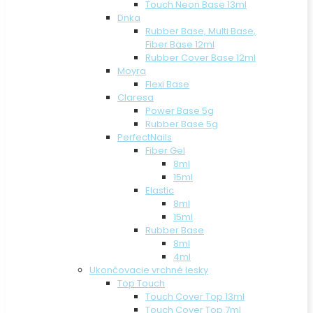
Touch Neon Base 13ml
Dnka
Rubber Base, Multi Base,
Fiber Base 12ml
Rubber Cover Base 12ml
Moyra
Flexi Base
Claresa
Power Base 5g
Rubber Base 5g
PerfectNails
Fiber Gel
8ml
15ml
Elastic
8ml
15ml
Rubber Base
8ml
4ml
Ukončovacie vrchné lesky
Top Touch
Touch Cover Top 13ml
Touch Cover Top 7ml