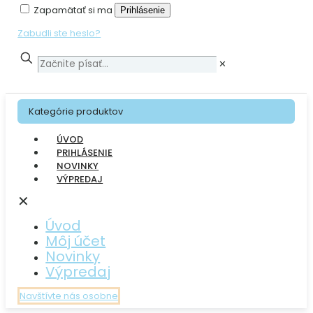
Zapamätať si ma
Prihlásenie
Zabudli ste heslo?
✕
Kategórie produktov
ÚVOD
PRIHLÁSENIE
NOVINKY
VÝPREDAJ
✕
Úvod
Môj účet
Novinky
Výpredaj
Navštívte nás osobne