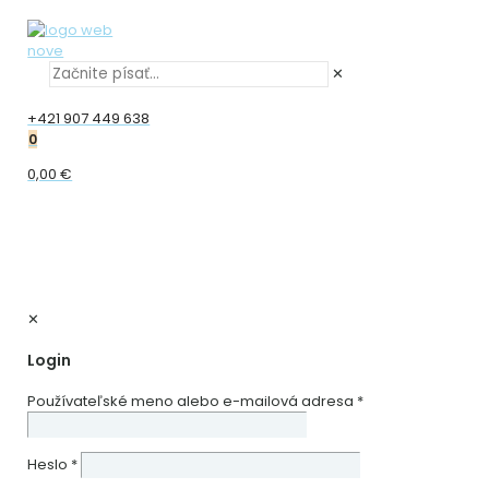
✕
+421 907 449 638
0
0,00 €
✕
Login
Používateľské meno alebo e-mailová adresa
*
Heslo
*