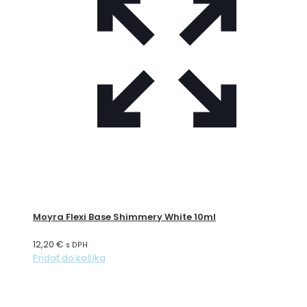
Moyra Flexi Base Shimmery White 10ml
12,20
€
s DPH
Pridať do košíka