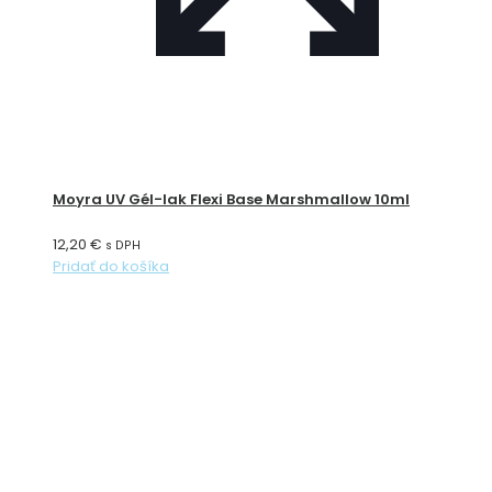
Moyra UV Gél-lak Flexi Base Marshmallow 10ml
12,20
€
s DPH
Pridať do košíka