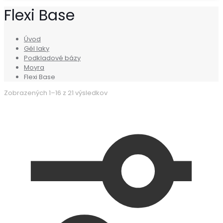
Flexi Base
Úvod
Gél laky
Podkladové bázy
Moyra
Flexi Base
Zobrazených 1–16 z 21 výsledkov