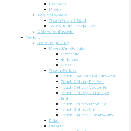
Profinails
Moyra
Acrylgel system
Touch Polygel 30ml
Touch Liquid Polygel 15ml
Gély na maľovanie
Gél laky
Farebné gél laky
Moyra Mini Gél laky
Glitter Mix
Reflective
Glass
Touch Gél laky
Touch One Step Gél laky 9ml
Touch Gél laky PIXI 9ml
Touch Gél laky Space 9ml
Touch Gél laky 3D Cat Eye
9ml
Touch Gél laky Neon 9ml
Touch Gél laky 9ml
Touch Gél laky Alchemy 9ml
Dnka
Claresa