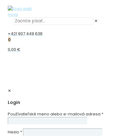
✕
+421 907 449 638
0
0,00 €
✕
Login
Používateľské meno alebo e-mailová adresa
*
Heslo
*