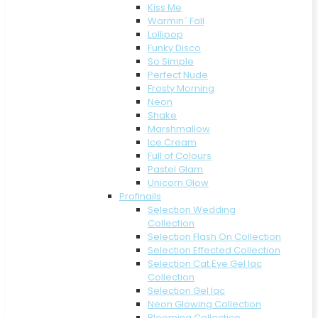
Kiss Me
Warmin´ Fall
Lollipop
Funky Disco
So Simple
Perfect Nude
Frosty Morning
Neon
Shake
Marshmallow
Ice Cream
Full of Colours
Pastel Glam
Unicorn Glow
Profinails
Selection Wedding
Collection
Selection Flash On Collection
Selection Effected Collection
Selection Cat Eye Gel lac
Collection
Selection Gel lac
Neon Glowing Collection
Blooming Collection