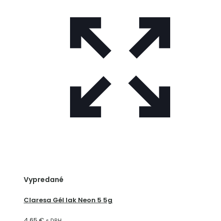
Vypredané
Claresa Gél lak Neon 5 5g
4,65
€
s DPH