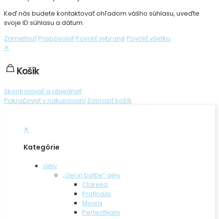
Keď nás budete kontaktovať ohľadom vášho súhlasu, uveďte
svoje ID súhlasu a dátum.
Zamietnuť
Prispôsobiť
Povoliť vybrané
Povoliť všetko
✕
Košík
Skontrolovať a objednať
Pokračovať v nakupovaní
Zobraziť košík
✕
Kategórie
Gély
„Gel in bottle“ gély
Claresa
Profinails
Moyra
PerfectNails