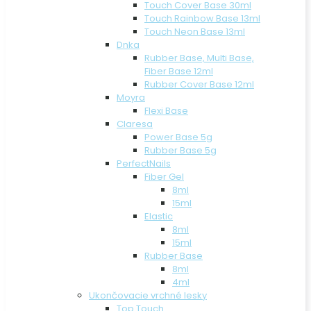
Touch Cover Base 30ml
Touch Rainbow Base 13ml
Touch Neon Base 13ml
Dnka
Rubber Base, Multi Base,
Fiber Base 12ml
Rubber Cover Base 12ml
Moyra
Flexi Base
Claresa
Power Base 5g
Rubber Base 5g
PerfectNails
Fiber Gel
8ml
15ml
Elastic
8ml
15ml
Rubber Base
8ml
4ml
Ukončovacie vrchné lesky
Top Touch