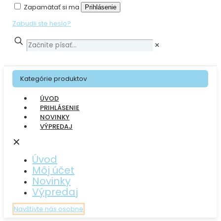
Zapamätať si ma
Prihlásenie
Zabudli ste heslo?
✕
Kategórie produktov
ÚVOD
PRIHLÁSENIE
NOVINKY
VÝPREDAJ
✕
Úvod
Môj účet
Novinky
Výpredaj
Navštívte nás osobne