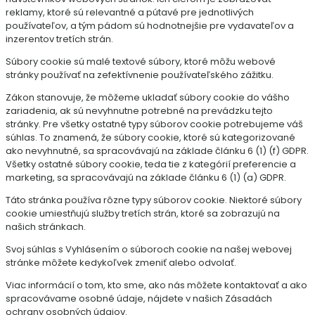
reklamy, ktoré sú relevantné a pútavé pre jednotlivých
používateľov, a tým pádom sú hodnotnejšie pre vydavateľov a
inzerentov tretích strán.
Súbory cookie sú malé textové súbory, ktoré môžu webové
stránky používať na zefektívnenie používateľského zážitku.
Zákon stanovuje, že môžeme ukladať súbory cookie do vášho
zariadenia, ak sú nevyhnutne potrebné na prevádzku tejto
stránky. Pre všetky ostatné typy súborov cookie potrebujeme váš
súhlas. To znamená, že súbory cookie, ktoré sú kategorizované
ako nevyhnutné, sa spracovávajú na základe článku 6 (1) (f) GDPR.
Všetky ostatné súbory cookie, teda tie z kategórií preferencie a
marketing, sa spracovávajú na základe článku 6 (1) (a) GDPR.
Táto stránka používa rôzne typy súborov cookie. Niektoré súbory
cookie umiestňujú služby tretích strán, ktoré sa zobrazujú na
našich stránkach.
Svoj súhlas s Vyhlásením o súboroch cookie na našej webovej
stránke môžete kedykoľvek zmeniť alebo odvolať.
Viac informácií o tom, kto sme, ako nás môžete kontaktovať a ako
spracovávame osobné údaje, nájdete v našich Zásadách
ochrany osobných údajov.