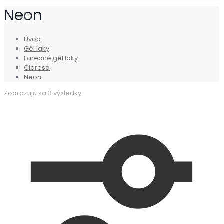
Neon
Úvod
Gél laky
Farebné gél laky
Claresa
Neon
Zobrazujú sa 3 výsledky