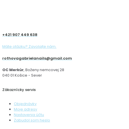
+421 907 449 638
Máte otázku? Zavolajte nám.
rothovagabrielanails@gmail.com
OC Merkúr
, Boženy nemcovej 28
040 01 Košice - Sever
Zákaznícky servis
Objednávky
Moje adresy
Nastavenia účtu
Zabudol som heslo