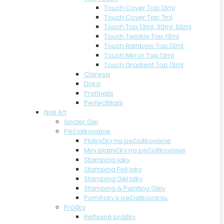
Touch Cover Top 13ml
Touch Cover Top 7ml
Touch Top 13ml, 30ml, 60ml
Touch Twinkle Top 13ml
Touch Rainbow Top 13ml
Touch Mirror Top 13ml
Touch Gradient Top 13ml
Claresa
Dnka
Profinails
PerfectNails
Nail Art
Spider Gel
Pečiatkovanie
Platničky na pečiatkovanie
Mini platničky na pečiatkovanie
Stamping laky
Stamping Foil laky
Stamping Gél laky
Stamping & Painting Gély
Pomôcky k pečiatkovaniu
Prášky
Reflexné prášky