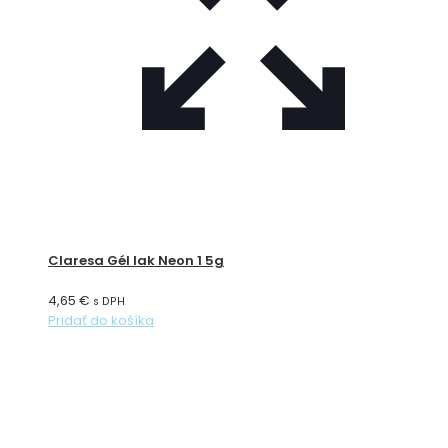
Claresa Gél lak Neon 1 5g
4,65
€
s DPH
Pridať do košíka