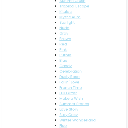
Autumn Crush
Tropical Escape
Kitulec
Mystic Aura
Starlight
Nude
Gray
Brown
Red
Pink
Purple
Blue
Candy
Celebration
Dusty Rose
Fallin´ Love
French Time
Full Glitter
Make a Wish
Summer Stories
Love Story
Stay Cosy
Winter Wonderland
Fluo