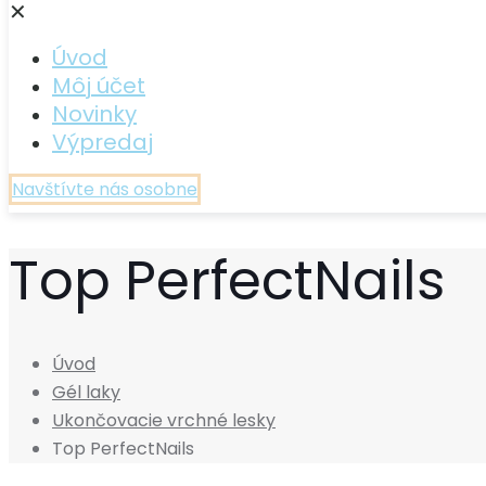
✕
Úvod
Môj účet
Novinky
Výpredaj
Navštívte nás osobne
Top PerfectNails
Úvod
Gél laky
Ukončovacie vrchné lesky
Top PerfectNails