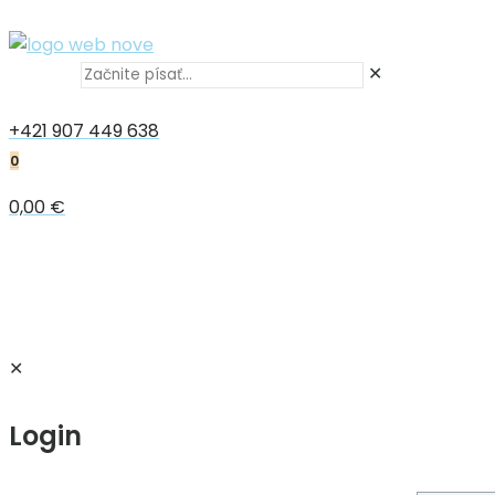
✕
+421 907 449 638
0
0,00 €
✕
Login