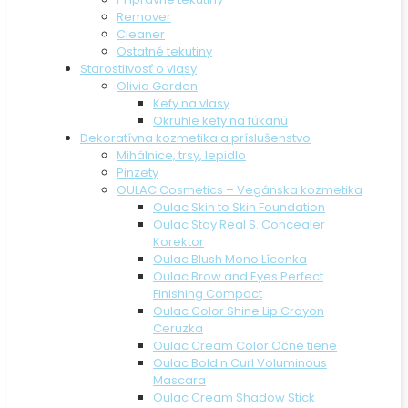
Remover
Cleaner
Ostatné tekutiny
Starostlivosť o vlasy
Olivia Garden
Kefy na vlasy
Okrúhle kefy na fúkanú
Dekoratívna kozmetika a príslušenstvo
Mihálnice, trsy, lepidlo
Pinzety
OULAC Cosmetics – Vegánska kozmetika
Oulac Skin to Skin Foundation
Oulac Stay Real S. Concealer
Korektor
Oulac Blush Mono Lícenka
Oulac Brow and Eyes Perfect
Finishing Compact
Oulac Color Shine Lip Crayon
Ceruzka
Oulac Cream Color Očné tiene
Oulac Bold n Curl Voluminous
Mascara
Oulac Cream Shadow Stick