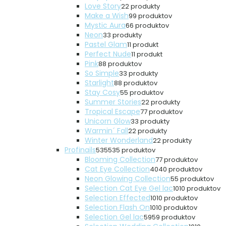
Love Story
2
2 produkty
Make a Wish
9
9 produktov
Mystic Aura
6
6 produktov
Neon
3
3 produkty
Pastel Glam
1
1 produkt
Perfect Nude
1
1 produkt
Pink
8
8 produktov
So Simple
3
3 produkty
Starlight
8
8 produktov
Stay Cosy
5
5 produktov
Summer Stories
2
2 produkty
Tropical Escape
7
7 produktov
Unicorn Glow
3
3 produkty
Warmin´ Fall
2
2 produkty
Winter Wonderland
2
2 produkty
Profinails
535
535 produktov
Blooming Collection
7
7 produktov
Cat Eye Collection
40
40 produktov
Neon Glowing Collection
5
5 produktov
Selection Cat Eye Gel lac
10
10 produktov
Selection Effected
10
10 produktov
Selection Flash On
10
10 produktov
Selection Gel lac
59
59 produktov