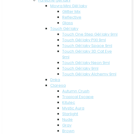
Farebné gél laky
Moyra Mini Gél laky
Glitter Mix
Reflective
Glass
Touch Gél laky
Touch One Step Gél laky 9ml
Touch Gél laky PIXI 9ml
Touch Gél laky Space 9ml
Touch Gél laky 3D Cat Eye
9ml
Touch Gél laky Neon 9ml
Touch Gél laky 9ml
Touch Gél laky Alchemy 9ml
Dnka
Claresa
Autumn Crush
Tropical Escape
Kitulec
Mystic Aura
Starlight
Nude
Gray
Brown