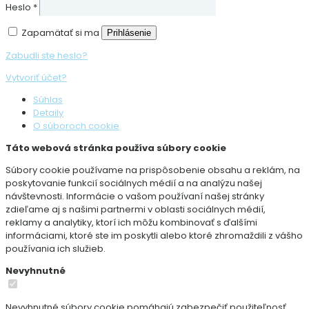
Heslo
*
Zapamätať si ma
Prihlásenie
Zabudli ste heslo?
Vytvoriť účet?
Súhlas
Detaily
O súboroch cookie
Táto webová stránka používa súbory cookie
Súbory cookie používame na prispôsobenie obsahu a reklám, na
poskytovanie funkcií sociálnych médií a na analýzu našej
návštevnosti. Informácie o vašom používaní našej stránky
zdieľame aj s našimi partnermi v oblasti sociálnych médií,
reklamy a analytiky, ktorí ich môžu kombinovať s ďalšími
informáciami, ktoré ste im poskytli alebo ktoré zhromaždili z vášho
používania ich služieb.
Nevyhnutné
Nevyhnutné súbory cookie pomáhajú zabezpečiť použiteľnosť