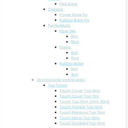
Flexi Base
Claresa
Power Base 5g
Rubber Base 5g
PerfectNails
Fiber Gel
8ml
15ml
Elastic
8ml
15ml
Rubber Base
8ml
4ml
Ukončovacie vrchné lesky
Top Touch
Touch Cover Top 13ml
Touch Cover Top 7ml
Touch Top 13ml, 30ml, 60ml
Touch Twinkle Top 13ml
Touch Rainbow Top 13ml
Touch Mirror Top 13ml
Touch Gradient Top 13ml