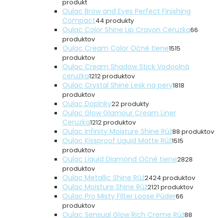
produkt
Oulac Brow and Eyes Perfect Finishing
Compact
4
4 produkty
Oulac Color Shine Lip Crayon Ceruzka
6
6
produktov
Oulac Cream Color Očné tiene
15
15
produktov
Oulac Cream Shadow Stick Vodoolná
ceruzka
12
12 produktov
Oulac Crystal Shine Lesk na pery
18
18
produktov
Oulac Doplnky
2
2 produkty
Oulac Glow Glamour Cream Liner
Ceruzka
12
12 produktov
Oulac Infinity Moisture Shine Rúž
8
8 produktov
Oulac Kissproof Liquid Matte Rúž
15
15
produktov
Oulac Liquid Diamond Očné tiene
28
28
produktov
Oulac Metallic Shine Rúž
24
24 produktov
Oulac Moisture Shine Rúž
21
21 produktov
Oulac Pro Misty Filter Loose Púder
6
6
produktov
Oulac Sensual Glow Rich Creme Rúž
8
8