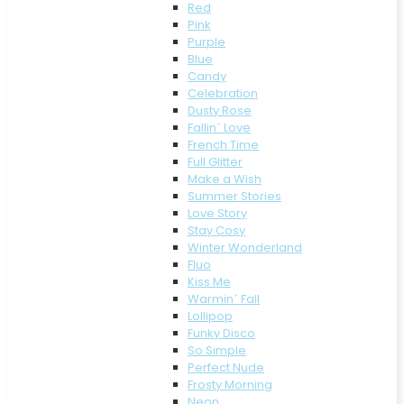
Red
Pink
Purple
Blue
Candy
Celebration
Dusty Rose
Fallin´ Love
French Time
Full Glitter
Make a Wish
Summer Stories
Love Story
Stay Cosy
Winter Wonderland
Fluo
Kiss Me
Warmin´ Fall
Lollipop
Funky Disco
So Simple
Perfect Nude
Frosty Morning
Neon