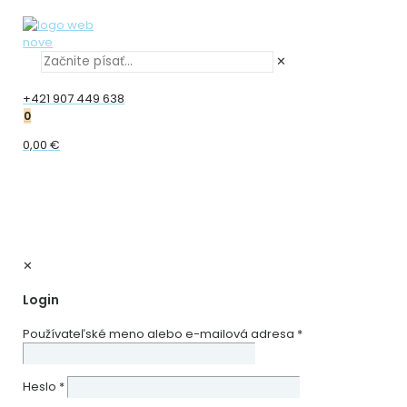
✕
+421 907 449 638
0
0,00 €
✕
Login
Používateľské meno alebo e-mailová adresa
*
Heslo
*