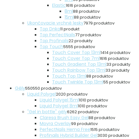
Elastic
16
16 produktov
8ml
8
8 produktov
15ml
8
8 produktov
Ukončovacie vrchné lesky
79
79 produktov
Top Dnka
1
1 produkt
Top PerfectNails
7
7 produktov
Top Profinails
2
2 produkty
Top Touch
55
55 produktov
Touch Cover Top 13ml
14
14 produktov
Touch Cover Top 7ml
16
16 produktov
Touch Gradient Top 13ml
3
3 produkty
Touch Rainbow Top 13ml
3
3 produkty
Touch Top 13ml
8
8 produktov
Touch Twinkle Top 13ml
5
5 produktov
Gély
550
550 produktov
Liquid Polygel
20
20 produktov
Liquid Polygel 15ml
10
10 produktov
Liquid Polygel 8ml
10
10 produktov
"Gel in bottle" gély
62
62 produktov
Claresa Brush Easy Gel
8
8 produktov
Moyra Overlay
9
9 produktov
PerfectNails Hema Free
15
15 produktov
Profinails Hybrid Builder Gel
30
30 produktov