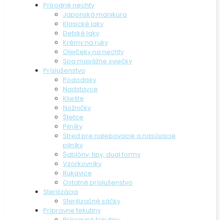
Prírodné nechty
Japonská manikúra
Klasické laky
Detské laky
Krémy na ruky
Olejčeky na nechty
Spa masážne sviečky
Príslušenstvo
Pododisky
Nadstavce
Kliešte
Nožničky
Štetce
Pilníky
Stred pre nalepovacie a nasúvacie
pilníky
Šablóny, tipy, dual formy
Vzorkovníky
Rukavice
Ostatné príslušenstvo
Sterilizácia
Sterilizačné sáčky
Prípravne tekutiny
Prípravné tekutiny