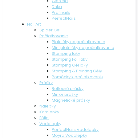
Claresa
Dnka
Profinails
PerfectNails
Nail Art
Spider Gel
Pečiatkovanie
Platničky na pečiatkovanie
Mini platničky na pečiatkovanie
Stamping laky
Stamping Foil laky
Stamping Gél laky
Stamping & Painting Gély
Pomôcky k pečiatkovaniu
Prášky
Reflexné prášky
Mirror prášky
Magnetické prášky
Nálepky
Kamienky
Fólie
Vodolepky
PerfectNails Vodolepky
Moyra Vodolepky