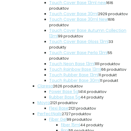
Touch Cover Base 13ml new
16
16
produktov
Touch Cover Base 30ml
29
29 produktov
Touch Cover Base 30ml New
16
16
produktov
Touch Cover Base Autumn Collection
13ml
9
9 produktov
Touch Cover Base Gloss 13ml
3
3
produkty
Touch Cover Base Perla 13ml
5
5
produktov
Touch Neon Base 13ml
11
11 produktov
Touch Rainbow Base 13ml
6
6 produktov
Touch Rubber Base 13ml
1
1 produkt
Touch Rubber Base 30ml
1
1 produkt
Claresa
26
26 produktov
Power Base 5g
14
14 produktov
Rubber Base 5g
4
4 produkty
Moyra
21
21 produktov
Flexi Base
21
21 produktov
PerfectNails
27
27 produktov
Fiber Gel
9
9 produktov
fiber 15ml
4
4 produkty
8ml
5
5 produktov