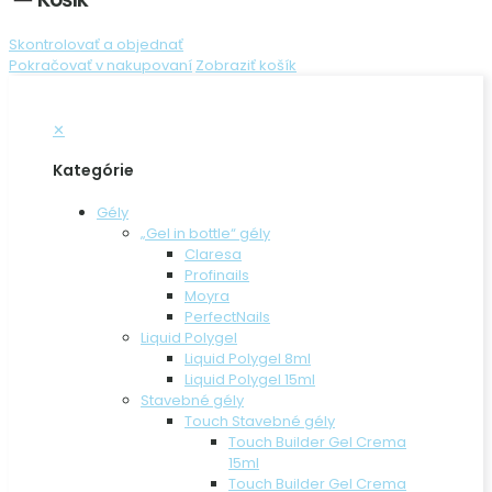
Skontrolovať a objednať
Pokračovať v nakupovaní
Zobraziť košík
✕
Kategórie
Gély
„Gel in bottle“ gély
Claresa
Profinails
Moyra
PerfectNails
Liquid Polygel
Liquid Polygel 8ml
Liquid Polygel 15ml
Stavebné gély
Touch Stavebné gély
Touch Builder Gel Crema
15ml
Touch Builder Gel Crema