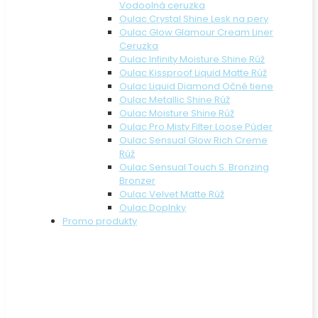
Vodoolná ceruzka
Oulac Crystal Shine Lesk na pery
Oulac Glow Glamour Cream Liner
Ceruzka
Oulac Infinity Moisture Shine Rúž
Oulac Kissproof Liquid Matte Rúž
Oulac Liquid Diamond Očné tiene
Oulac Metallic Shine Rúž
Oulac Moisture Shine Rúž
Oulac Pro Misty Filter Loose Púder
Oulac Sensual Glow Rich Creme
Rúž
Oulac Sensual Touch S. Bronzing
Bronzer
Oulac Velvet Matte Rúž
Oulac Doplnky
Promo produkty