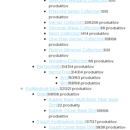
Selection Wedding Collection
10
10
produktov
Effected Series Collection
10
10
produktov
Gel lac Collection
206
206 produktov
Glimmer Shine Collection
9
9 produktov
Neon Collection
14
14 produktov
One Step Gel lac Collection
108
108
produktov
Platina Glimmer Collection
31
31
produktov
Wedding Collection
6
6 produktov
PerfectNails
314
314 produktov
Hema Free
314
314 produktov
4ml
153
153 produktov
8ml
158
158 produktov
Podkladové bázy
321
321 produktov
Dnka
108
108 produktov
Rubber Base, Multi Base, Fiber Base
12ml
2
2 produkty
Rubber Cover Base 12ml
106
106
produktov
Touch Podkladové bázy
137
137 produktov
Touch Cover Base 13ml
38
38 produktov