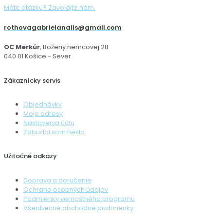
Máte otázku? Zavolajte nám.
rothovagabrielanails@gmail.com
OC Merkúr
, Boženy nemcovej 28
040 01 Košice - Sever
Zákaznícky servis
Objednávky
Moje adresy
Nastavenia účtu
Zabudol som heslo
Užitočné odkazy
Doprava a doručenie
Ochrana osobných údajov
Podmienky vernostného programu
Všeobecné obchodné podmienky