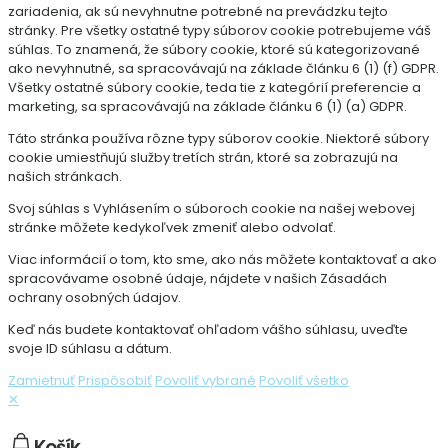
zariadenia, ak sú nevyhnutne potrebné na prevádzku tejto
stránky. Pre všetky ostatné typy súborov cookie potrebujeme váš
súhlas. To znamená, že súbory cookie, ktoré sú kategorizované
ako nevyhnutné, sa spracovávajú na základe článku 6 (1) (f) GDPR.
Všetky ostatné súbory cookie, teda tie z kategórií preferencie a
marketing, sa spracovávajú na základe článku 6 (1) (a) GDPR.
Táto stránka používa rôzne typy súborov cookie. Niektoré súbory
cookie umiestňujú služby tretích strán, ktoré sa zobrazujú na
našich stránkach.
Svoj súhlas s Vyhlásením o súboroch cookie na našej webovej
stránke môžete kedykoľvek zmeniť alebo odvolať.
Viac informácií o tom, kto sme, ako nás môžete kontaktovať a ako
spracovávame osobné údaje, nájdete v našich Zásadách
ochrany osobných údajov.
Keď nás budete kontaktovať ohľadom vášho súhlasu, uveďte
svoje ID súhlasu a dátum.
Zamietnuť
Prispôsobiť
Povoliť vybrané
Povoliť všetko
✕
Košík