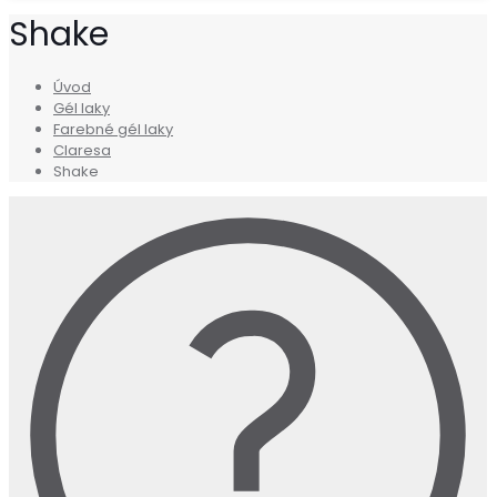
Shake
Úvod
Gél laky
Farebné gél laky
Claresa
Shake