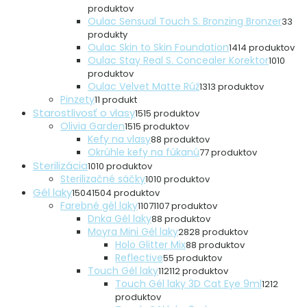
produktov
Oulac Sensual Touch S. Bronzing Bronzer
3
3
produkty
Oulac Skin to Skin Foundation
14
14 produktov
Oulac Stay Real S. Concealer Korektor
10
10
produktov
Oulac Velvet Matte Rúž
13
13 produktov
Pinzety
1
1 produkt
Starostlivosť o vlasy
15
15 produktov
Olivia Garden
15
15 produktov
Kefy na vlasy
8
8 produktov
Okrúhle kefy na fúkanú
7
7 produktov
Sterilizácia
10
10 produktov
Sterilizačné sáčky
10
10 produktov
Gél laky
1504
1504 produktov
Farebné gél laky
1107
1107 produktov
Dnka Gél laky
8
8 produktov
Moyra Mini Gél laky
28
28 produktov
Holo Glitter Mix
8
8 produktov
Reflective
5
5 produktov
Touch Gél laky
112
112 produktov
Touch Gél laky 3D Cat Eye 9ml
12
12
produktov