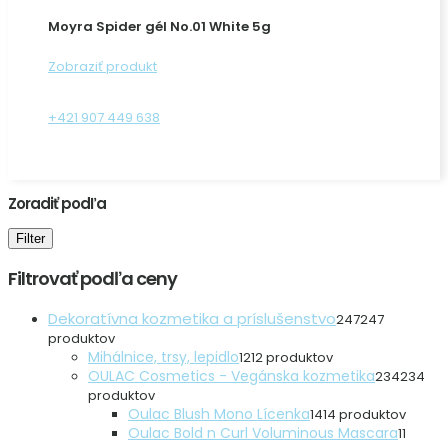
Moyra Spider gél No.01 White 5g
Zobraziť produkt
+421 907 449 638
Zoradiť podľa
Filter
Filtrovať podľa ceny
Dekoratívna kozmetika a príslušenstvo
247
247
produktov
Mihálnice, trsy, lepidlo
12
12 produktov
OULAC Cosmetics - Vegánska kozmetika
234
234
produktov
Oulac Blush Mono Lícenka
14
14 produktov
Oulac Bold n Curl Voluminous Mascara
1
1