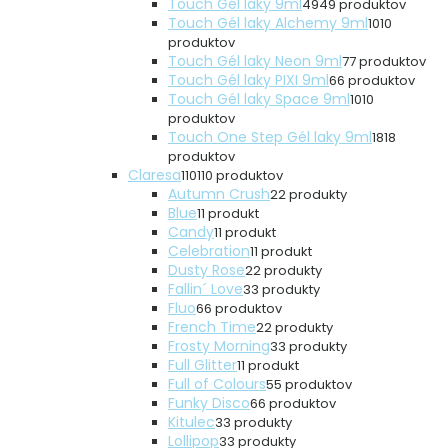
Touch Gél laky 9ml
49
49 produktov
Touch Gél laky Alchemy 9ml
10
10
produktov
Touch Gél laky Neon 9ml
7
7 produktov
Touch Gél laky PIXI 9ml
6
6 produktov
Touch Gél laky Space 9ml
10
10
produktov
Touch One Step Gél laky 9ml
18
18
produktov
Claresa
110
110 produktov
Autumn Crush
2
2 produkty
Blue
1
1 produkt
Candy
1
1 produkt
Celebration
1
1 produkt
Dusty Rose
2
2 produkty
Fallin´ Love
3
3 produkty
Fluo
6
6 produktov
French Time
2
2 produkty
Frosty Morning
3
3 produkty
Full Glitter
1
1 produkt
Full of Colours
5
5 produktov
Funky Disco
6
6 produktov
Kitulec
3
3 produkty
Lollipop
3
3 produkty