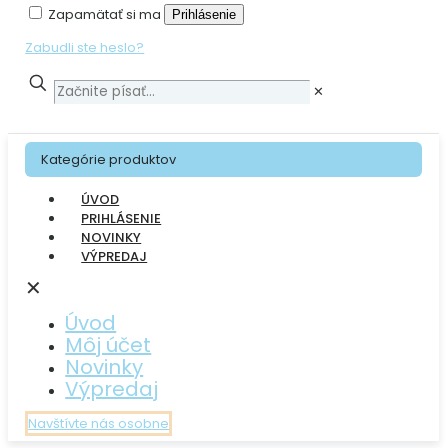
Zapamätať si ma
Prihlásenie
Zabudli ste heslo?
✕
Kategórie produktov
ÚVOD
PRIHLÁSENIE
NOVINKY
VÝPREDAJ
✕
Úvod
Môj účet
Novinky
Výpredaj
Navštívte nás osobne