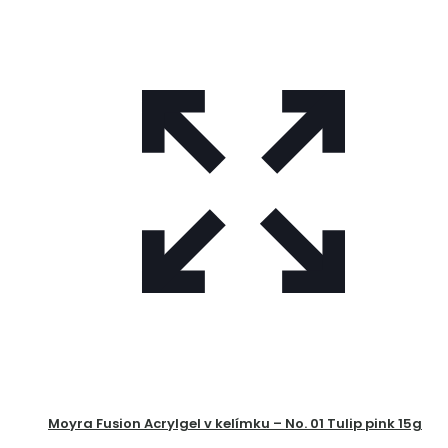
Moyra Fusion Acrylgel v kelímku – No. 01 Tulip pink 15g