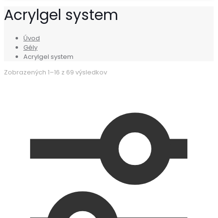
Acrylgel system
Úvod
Gély
Acrylgel system
Zobrazených 1–16 z 69 výsledkov