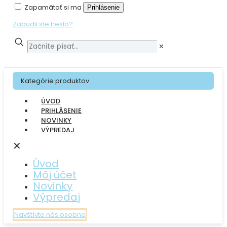
Zapamätať si ma
Prihlásenie
Zabudli ste heslo?
✕
Kategórie produktov
ÚVOD
PRIHLÁSENIE
NOVINKY
VÝPREDAJ
✕
Úvod
Môj účet
Novinky
Výpredaj
Navštívte nás osobne