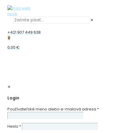
✕
+421 907 449 638
0
0,00 €
✕
Login
Používateľské meno alebo e-mailová adresa
*
Heslo
*