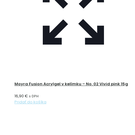
Moyra Fusion Acrylgel v kelímku – No. 02 Vivid pink 15g
16,90
€
s DPH
Pridať do košíka