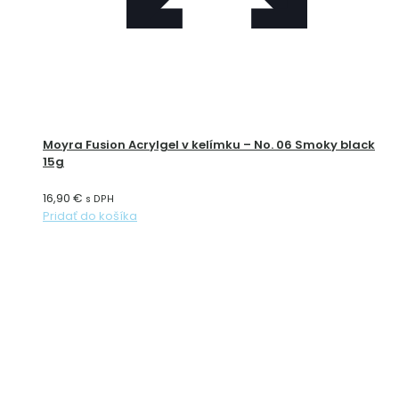
Moyra Fusion Acrylgel v kelímku – No. 06 Smoky black
15g
16,90
€
s DPH
Pridať do košíka