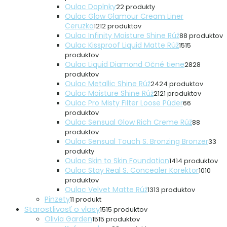
Oulac Doplnky
2
2 produkty
Oulac Glow Glamour Cream Liner
Ceruzka
12
12 produktov
Oulac Infinity Moisture Shine Rúž
8
8 produktov
Oulac Kissproof Liquid Matte Rúž
15
15
produktov
Oulac Liquid Diamond Očné tiene
28
28
produktov
Oulac Metallic Shine Rúž
24
24 produktov
Oulac Moisture Shine Rúž
21
21 produktov
Oulac Pro Misty Filter Loose Púder
6
6
produktov
Oulac Sensual Glow Rich Creme Rúž
8
8
produktov
Oulac Sensual Touch S. Bronzing Bronzer
3
3
produkty
Oulac Skin to Skin Foundation
14
14 produktov
Oulac Stay Real S. Concealer Korektor
10
10
produktov
Oulac Velvet Matte Rúž
13
13 produktov
Pinzety
1
1 produkt
Starostlivosť o vlasy
15
15 produktov
Olivia Garden
15
15 produktov