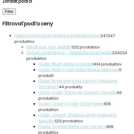
Zoradiť podľa
Filter
Filtrovať podľa ceny
Dekoratívna kozmetika a príslušenstvo
247
247
produktov
Mihálnice, trsy, lepidlo
12
12 produktov
OULAC Cosmetics - Vegánska kozmetika
234
234
produktov
Oulac Blush Mono Lícenka
14
14 produktov
Oulac Bold n Curl Voluminous Mascara
1
1
produkt
Oulac Brow and Eyes Perfect Finishing
Compact
4
4 produkty
Oulac Color Shine Lip Crayon Ceruzka
6
6
produktov
Oulac Cream Color Očné tiene
15
15
produktov
Oulac Cream Shadow Stick Vodoolná
ceruzka
12
12 produktov
Oulac Crystal Shine Lesk na pery
18
18
produktov