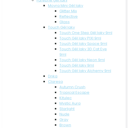
Farebné gél laky
Moyra Mini Gél laky
Glitter Mix
Reflective
Glass
Touch Gél laky
Touch One Step Gél laky 9ml
Touch Gél laky PIXI 9ml
Touch Gél laky Space 9ml
Touch Gél laky 3D Cat Eye
9ml
Touch Gél laky Neon 9ml
Touch Gél laky 9ml
Touch Gél laky Alchemy 9ml
Dnka
Claresa
Autumn Crush
Tropical Escape
Kitulec
Mystic Aura
Starlight
Nude
Gray
Brown