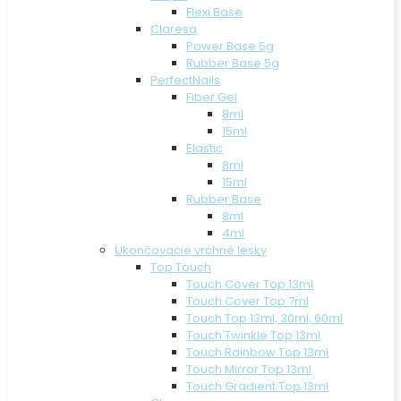
Flexi Base
Claresa
Power Base 5g
Rubber Base 5g
PerfectNails
Fiber Gel
8ml
15ml
Elastic
8ml
15ml
Rubber Base
8ml
4ml
Ukončovacie vrchné lesky
Top Touch
Touch Cover Top 13ml
Touch Cover Top 7ml
Touch Top 13ml, 30ml, 60ml
Touch Twinkle Top 13ml
Touch Rainbow Top 13ml
Touch Mirror Top 13ml
Touch Gradient Top 13ml