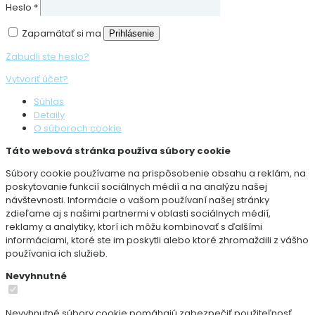
Heslo
*
Zapamätať si ma
Prihlásenie
Zabudli ste heslo?
Vytvoriť účet?
Súhlas
Detaily
O súboroch cookie
Táto webová stránka používa súbory cookie
Súbory cookie používame na prispôsobenie obsahu a reklám, na
poskytovanie funkcií sociálnych médií a na analýzu našej
návštevnosti. Informácie o vašom používaní našej stránky
zdieľame aj s našimi partnermi v oblasti sociálnych médií,
reklamy a analytiky, ktorí ich môžu kombinovať s ďalšími
informáciami, ktoré ste im poskytli alebo ktoré zhromaždili z vášho
používania ich služieb.
Nevyhnutné
Nevyhnutné súbory cookie pomáhajú zabezpečiť použiteľnosť