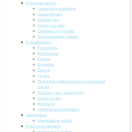
Prírodné nechty
Japonská manikúra
Klasické laky
Detské laky
Krémy na ruky
Olejčeky na nechty
Spa masážne sviečky
Príslušenstvo
Pododisky
Nadstavce
Kliešte
Nožničky
Štetce
Pilníky
Stred pre nalepovacie a nasúvacie
pilníky
Šablóny, tipy, dual formy
Vzorkovníky
Rukavice
Ostatné príslušenstvo
Sterilizácia
Sterilizačné sáčky
Prípravne tekutiny
Prípravné tekutiny