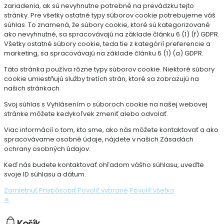
zariadenia, ak sú nevyhnutne potrebné na prevádzku tejto
stránky. Pre všetky ostatné typy súborov cookie potrebujeme váš
súhlas. To znamená, že súbory cookie, ktoré sú kategorizované
ako nevyhnutné, sa spracovávajú na základe článku 6 (1) (f) GDPR.
Všetky ostatné súbory cookie, teda tie z kategórií preferencie a
marketing, sa spracovávajú na základe článku 6 (1) (a) GDPR.
Táto stránka používa rôzne typy súborov cookie. Niektoré súbory
cookie umiestňujú služby tretích strán, ktoré sa zobrazujú na
našich stránkach.
Svoj súhlas s Vyhlásením o súboroch cookie na našej webovej
stránke môžete kedykoľvek zmeniť alebo odvolať.
Viac informácií o tom, kto sme, ako nás môžete kontaktovať a ako
spracovávame osobné údaje, nájdete v našich Zásadách
ochrany osobných údajov.
Keď nás budete kontaktovať ohľadom vášho súhlasu, uveďte
svoje ID súhlasu a dátum.
Zamietnuť
Prispôsobiť
Povoliť vybrané
Povoliť všetko
✕
Košík