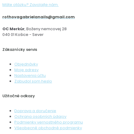
Máte otázku? Zavolajte nám.
rothovagabrielanails@gmail.com
OC Merkúr
, Boženy nemcovej 28
040 01 Košice - Sever
Zákaznícky servis
Objednávky
Moje adresy
Nastavenia účtu
Zabudol som heslo
Užitočné odkazy
Doprava a doručenie
Ochrana osobných údajov
Podmienky vernostného programu
Všeobecné obchodné podmienky