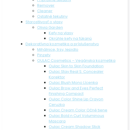
Remover
Cleaner
Ostatné tekutiny
Starostlivosť o vlasy
Olivia Garden
Kefy na vlasy
Okrúhle kefy na fúkanú
Dekoratívna kozmetika a príslušenstvo
Mihálnice, trsy, lepidlo
Pinzety
OULAC Cosmetics – Vegánska kozmetika
Oulac Skin to Skin Foundation
Oulac Stay Real S. Concealer
Korektor
Oulac Blush Mono Lícenka
Oulac Brow and Eyes Perfect
Finishing Compact
Oulac Color Shine Lip Crayon
Ceruzka
Oulac Cream Color Očné tiene
Oulac Bold n Curl Voluminous
Mascara
Oulac Cream Shadow Stick