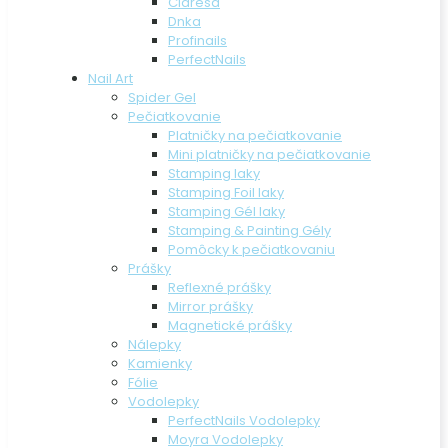
Claresa
Dnka
Profinails
PerfectNails
Nail Art
Spider Gel
Pečiatkovanie
Platničky na pečiatkovanie
Mini platničky na pečiatkovanie
Stamping laky
Stamping Foil laky
Stamping Gél laky
Stamping & Painting Gély
Pomôcky k pečiatkovaniu
Prášky
Reflexné prášky
Mirror prášky
Magnetické prášky
Nálepky
Kamienky
Fólie
Vodolepky
PerfectNails Vodolepky
Moyra Vodolepky