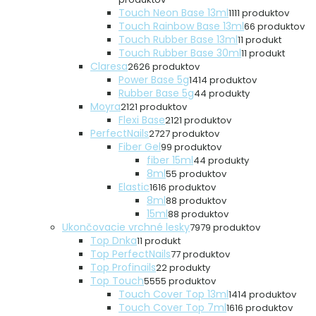
Touch Neon Base 13ml
11
11 produktov
Touch Rainbow Base 13ml
6
6 produktov
Touch Rubber Base 13ml
1
1 produkt
Touch Rubber Base 30ml
1
1 produkt
Claresa
26
26 produktov
Power Base 5g
14
14 produktov
Rubber Base 5g
4
4 produkty
Moyra
21
21 produktov
Flexi Base
21
21 produktov
PerfectNails
27
27 produktov
Fiber Gel
9
9 produktov
fiber 15ml
4
4 produkty
8ml
5
5 produktov
Elastic
16
16 produktov
8ml
8
8 produktov
15ml
8
8 produktov
Ukončovacie vrchné lesky
79
79 produktov
Top Dnka
1
1 produkt
Top PerfectNails
7
7 produktov
Top Profinails
2
2 produkty
Top Touch
55
55 produktov
Touch Cover Top 13ml
14
14 produktov
Touch Cover Top 7ml
16
16 produktov