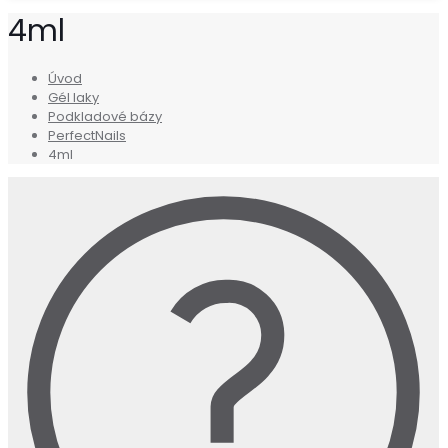
4ml
Úvod
Gél laky
Podkladové bázy
PerfectNails
4ml