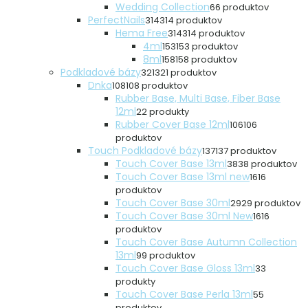
Wedding Collection
6
6 produktov
PerfectNails
314
314 produktov
Hema Free
314
314 produktov
4ml
153
153 produktov
8ml
158
158 produktov
Podkladové bázy
321
321 produktov
Dnka
108
108 produktov
Rubber Base, Multi Base, Fiber Base
12ml
2
2 produkty
Rubber Cover Base 12ml
106
106
produktov
Touch Podkladové bázy
137
137 produktov
Touch Cover Base 13ml
38
38 produktov
Touch Cover Base 13ml new
16
16
produktov
Touch Cover Base 30ml
29
29 produktov
Touch Cover Base 30ml New
16
16
produktov
Touch Cover Base Autumn Collection
13ml
9
9 produktov
Touch Cover Base Gloss 13ml
3
3
produkty
Touch Cover Base Perla 13ml
5
5
produktov