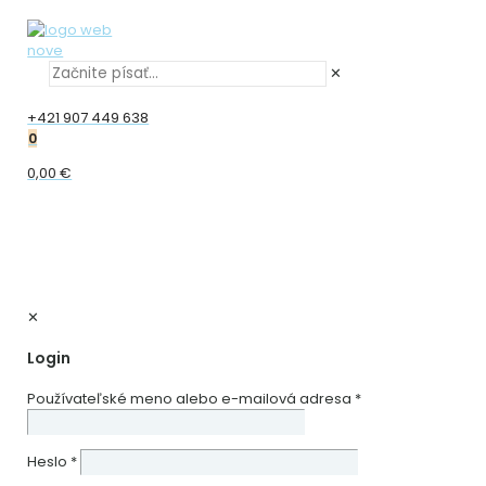
✕
+421 907 449 638
0
0,00 €
✕
Login
Používateľské meno alebo e-mailová adresa
*
Heslo
*