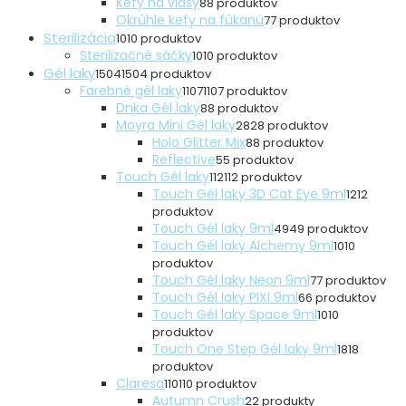
Kefy na vlasy
8
8 produktov
Okrúhle kefy na fúkanú
7
7 produktov
Sterilizácia
10
10 produktov
Sterilizačné sáčky
10
10 produktov
Gél laky
1504
1504 produktov
Farebné gél laky
1107
1107 produktov
Dnka Gél laky
8
8 produktov
Moyra Mini Gél laky
28
28 produktov
Holo Glitter Mix
8
8 produktov
Reflective
5
5 produktov
Touch Gél laky
112
112 produktov
Touch Gél laky 3D Cat Eye 9ml
12
12
produktov
Touch Gél laky 9ml
49
49 produktov
Touch Gél laky Alchemy 9ml
10
10
produktov
Touch Gél laky Neon 9ml
7
7 produktov
Touch Gél laky PIXI 9ml
6
6 produktov
Touch Gél laky Space 9ml
10
10
produktov
Touch One Step Gél laky 9ml
18
18
produktov
Claresa
110
110 produktov
Autumn Crush
2
2 produkty