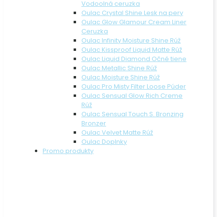
Vodoolná ceruzka
Oulac Crystal Shine Lesk na pery
Oulac Glow Glamour Cream Liner
Ceruzka
Oulac Infinity Moisture Shine Rúž
Oulac Kissproof Liquid Matte Rúž
Oulac Liquid Diamond Očné tiene
Oulac Metallic Shine Rúž
Oulac Moisture Shine Rúž
Oulac Pro Misty Filter Loose Púder
Oulac Sensual Glow Rich Creme
Rúž
Oulac Sensual Touch S. Bronzing
Bronzer
Oulac Velvet Matte Rúž
Oulac Doplnky
Promo produkty