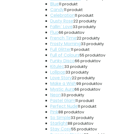
Blue
1
1 produkt
Candy
1
1 produkt
Celebration
1
1 produkt
Dusty Rose
2
2 produkty
Fallin´ Love
3
3 produkty
Fluo
6
6 produktov
French Time
2
2 produkty
Frosty Morning
3
3 produkty
Full Glitter
1
1 produkt
Full of Colours
5
5 produktov
Funky Disco
6
6 produktov
Kitulec
3
3 produkty
Lollipop
3
3 produkty
Love Story
2
2 produkty
Make a Wish
9
9 produktov
Mystic Aura
6
6 produktov
Neon
3
3 produkty
Pastel Glam
1
1 produkt
Perfect Nude
1
1 produkt
Pink
8
8 produktov
So Simple
3
3 produkty
Starlight
8
8 produktov
Stay Cosy
5
5 produktov