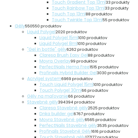
Touch Gradient Top 13ml
3
3 produkty
Touch Rainbow Top 13ml
3
3 produkty
Touch Top 13ml
8
8 produktov
Touch Twinkle Top 13ml
5
5 produktov
Gély
550
550 produktov
Liquid Polygel
20
20 produktov
Liquid Polygel 15ml
10
10 produktov
Liquid Polygel 8ml
10
10 produktov
"Gel in bottle" gély
62
62 produktov
Claresa Brush Easy Gel
8
8 produktov
Moyra Overlay
9
9 produktov
PerfectNails Hema Free
15
15 produktov
Profinails Hybrid Builder Gel
30
30 produktov
Acrylgel system
69
69 produktov
Touch Liquid Polygel 15ml
10
10 produktov
Touch Polygel 30ml
6
6 produktov
Gély na maľovanie
6
6 produktov
Stavebné gély
394
394 produktov
Claresa Stavebné gély
25
25 produktov
Dnka builder gel
67
67 produktov
Moyra Stavebné gély
65
65 produktov
PerfectNails Stavebné gély
35
35 produktov
Profinails Stavebné Gély
16
16 produktov
Touch Stavebné gély
177
177 produktov