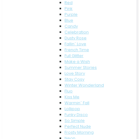
Red
Pink
Purple
Blue
Candy
Celebration
Dusty Rose
Fallin´ Love
French Time
Full Glitter
Make a Wish
Summer Stories
Love Story
Stay Cosy
Winter Wonderland
Fluo
Kiss Me
Warmin´ Fall
Lollipop
Funky Disco
So Simple
Perfect Nude
Frosty Morning
Neon