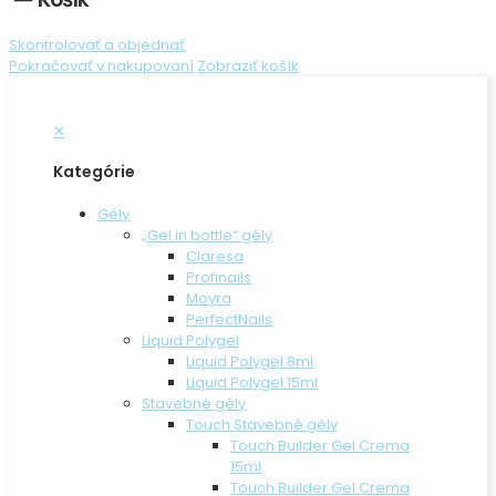
Skontrolovať a objednať
Pokračovať v nakupovaní
Zobraziť košík
✕
Kategórie
Gély
„Gel in bottle“ gély
Claresa
Profinails
Moyra
PerfectNails
Liquid Polygel
Liquid Polygel 8ml
Liquid Polygel 15ml
Stavebné gély
Touch Stavebné gély
Touch Builder Gel Crema
15ml
Touch Builder Gel Crema