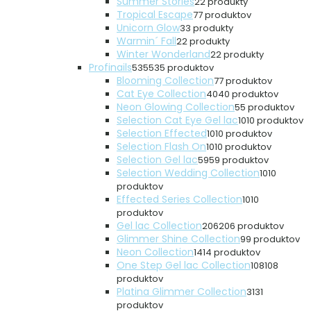
Summer Stories
2
2 produkty
Tropical Escape
7
7 produktov
Unicorn Glow
3
3 produkty
Warmin´ Fall
2
2 produkty
Winter Wonderland
2
2 produkty
Profinails
535
535 produktov
Blooming Collection
7
7 produktov
Cat Eye Collection
40
40 produktov
Neon Glowing Collection
5
5 produktov
Selection Cat Eye Gel lac
10
10 produktov
Selection Effected
10
10 produktov
Selection Flash On
10
10 produktov
Selection Gel lac
59
59 produktov
Selection Wedding Collection
10
10
produktov
Effected Series Collection
10
10
produktov
Gel lac Collection
206
206 produktov
Glimmer Shine Collection
9
9 produktov
Neon Collection
14
14 produktov
One Step Gel lac Collection
108
108
produktov
Platina Glimmer Collection
31
31
produktov