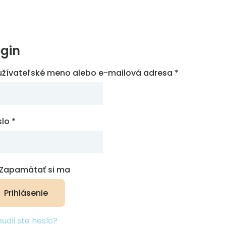
✕
ogin
užívateľské meno alebo e-mailová adresa
*
slo
*
Zapamätať si ma
Prihlásenie
udli ste heslo?