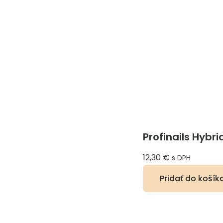
Profinails Hybri
12,30
€
s DPH
Pridať do košík