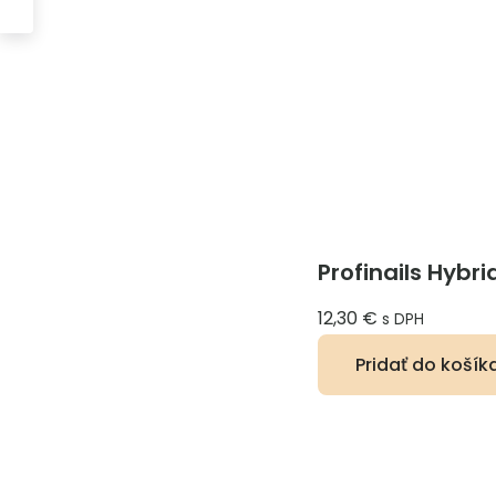
Profinails Hybri
12,30
€
s DPH
Pridať do košík