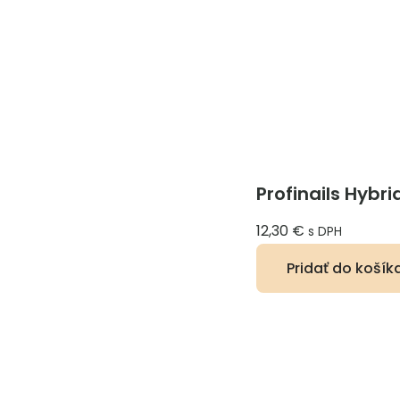
Profinails Hybri
12,30
€
s DPH
Pridať do košík