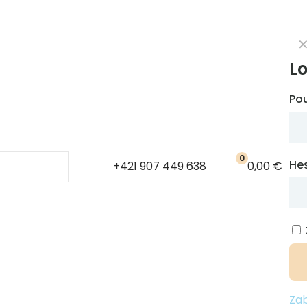
L
Po
0
He
+421 907 449 638
0,00 €
Zab