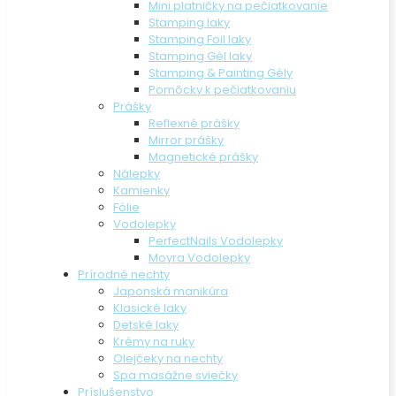
Mini platničky na pečiatkovanie
Stamping laky
Stamping Foil laky
Stamping Gél laky
Stamping & Painting Gély
Pomôcky k pečiatkovaniu
Prášky
Reflexné prášky
Mirror prášky
Magnetické prášky
Nálepky
Kamienky
Fólie
Vodolepky
PerfectNails Vodolepky
Moyra Vodolepky
Prírodné nechty
Japonská manikúra
Klasické laky
Detské laky
Krémy na ruky
Olejčeky na nechty
Spa masážne sviečky
Príslušenstvo