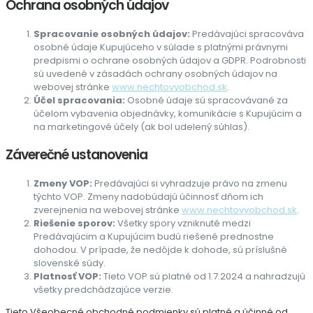
Ochrana osobných údajov
Spracovanie osobných údajov:
Predávajúci spracováva
osobné údaje Kupujúceho v súlade s platnými právnymi
predpismi o ochrane osobných údajov a GDPR. Podrobnosti
sú uvedené v zásadách ochrany osobných údajov na
webovej stránke
www.nechtovyobchod.sk
.
Účel spracovania:
Osobné údaje sú spracovávané za
účelom vybavenia objednávky, komunikácie s Kupujúcim a
na marketingové účely (ak bol udelený súhlas).
Záverečné ustanovenia
Zmeny VOP:
Predávajúci si vyhradzuje právo na zmenu
týchto VOP. Zmeny nadobúdajú účinnosť dňom ich
zverejnenia na webovej stránke
www.nechtovyobchod.sk
.
Riešenie sporov:
Všetky spory vzniknuté medzi
Predávajúcim a Kupujúcim budú riešené prednostne
dohodou. V prípade, že nedôjde k dohode, sú príslušné
slovenské súdy.
Platnosť VOP:
Tieto VOP sú platné od 1.7.2024 a nahradzujú
všetky predchádzajúce verzie.
Tieto Všeobecné obchodné podmienky sú platné a účinné od