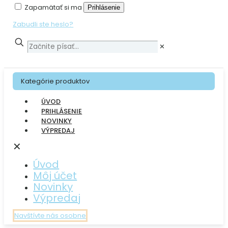
Zapamätať si ma
Prihlásenie
Zabudli ste heslo?
✕
Kategórie produktov
ÚVOD
PRIHLÁSENIE
NOVINKY
VÝPREDAJ
✕
Úvod
Môj účet
Novinky
Výpredaj
Navštívte nás osobne