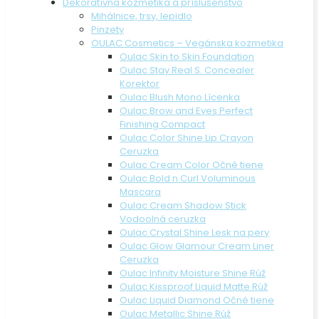
Dekoratívna kozmetika a príslušenstvo
Mihálnice, trsy, lepidlo
Pinzety
OULAC Cosmetics – Vegánska kozmetika
Oulac Skin to Skin Foundation
Oulac Stay Real S. Concealer
Korektor
Oulac Blush Mono Lícenka
Oulac Brow and Eyes Perfect
Finishing Compact
Oulac Color Shine Lip Crayon
Ceruzka
Oulac Cream Color Očné tiene
Oulac Bold n Curl Voluminous
Mascara
Oulac Cream Shadow Stick
Vodoolná ceruzka
Oulac Crystal Shine Lesk na pery
Oulac Glow Glamour Cream Liner
Ceruzka
Oulac Infinity Moisture Shine Rúž
Oulac Kissproof Liquid Matte Rúž
Oulac Liquid Diamond Očné tiene
Oulac Metallic Shine Rúž