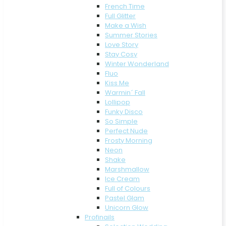
French Time
Full Glitter
Make a Wish
Summer Stories
Love Story
Stay Cosy
Winter Wonderland
Fluo
Kiss Me
Warmin´ Fall
Lollipop
Funky Disco
So Simple
Perfect Nude
Frosty Morning
Neon
Shake
Marshmallow
Ice Cream
Full of Colours
Pastel Glam
Unicorn Glow
Profinails