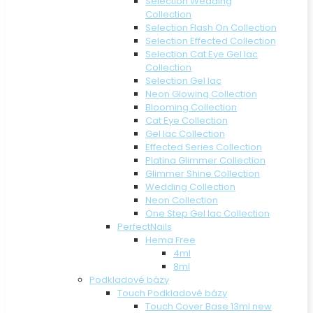
Selection Wedding
Collection
Selection Flash On Collection
Selection Effected Collection
Selection Cat Eye Gel lac
Collection
Selection Gel lac
Neon Glowing Collection
Blooming Collection
Cat Eye Collection
Gel lac Collection
Effected Series Collection
Platina Glimmer Collection
Glimmer Shine Collection
Wedding Collection
Neon Collection
One Step Gel lac Collection
PerfectNails
Hema Free
4ml
8ml
Podkladové bázy
Touch Podkladové bázy
Touch Cover Base 13ml new