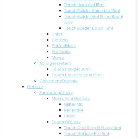
Touch Hard Gel 15ml
Touch Builder Shine Mix 15ml
Touch Builder Gel Shine Bright
15ml
Touch Builder Liquid 15ml
Dnka
Claresa
PerfectNails
Profinails
Moyra
Acrylgel system
Touch Polygel 30ml
Touch Liquid Polygel 15ml
Gély na maľovanie
Gél laky
Farebné gél laky
Moyra Mini Gél laky
Glitter Mix
Reflective
Glass
Touch Gél laky
Touch One Step Gél laky 9ml
Touch Gél laky PIXI 9ml