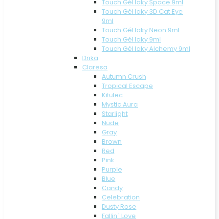
Touch Gél laky Space 9ml
Touch Gél laky 3D Cat Eye
9ml
Touch Gél laky Neon 9ml
Touch Gél laky 9ml
Touch Gél laky Alchemy 9ml
Dnka
Claresa
Autumn Crush
Tropical Escape
Kitulec
Mystic Aura
Starlight
Nude
Gray
Brown
Red
Pink
Purple
Blue
Candy
Celebration
Dusty Rose
Fallin´ Love