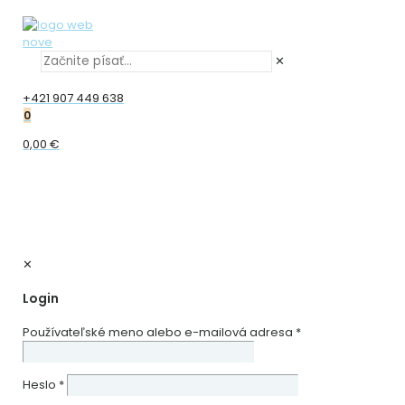
✕
+421 907 449 638
0
0,00 €
✕
Login
Používateľské meno alebo e-mailová adresa
*
Heslo
*