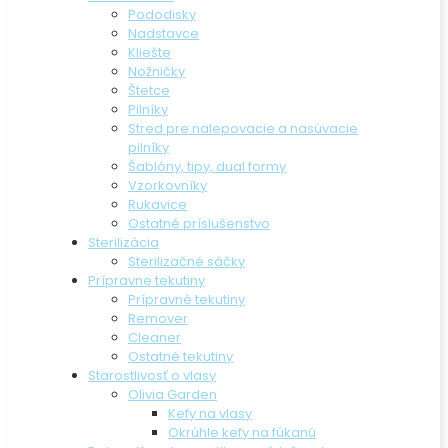
Pododisky
Nadstavce
Kliešte
Nožničky
Štetce
Pilníky
Stred pre nalepovacie a nasúvacie
pilníky
Šablóny, tipy, dual formy
Vzorkovníky
Rukavice
Ostatné príslušenstvo
Sterilizácia
Sterilizačné sáčky
Prípravne tekutiny
Prípravné tekutiny
Remover
Cleaner
Ostatné tekutiny
Starostlivosť o vlasy
Olivia Garden
Kefy na vlasy
Okrúhle kefy na fúkanú