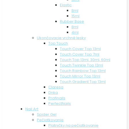
Elastic
8ml
15ml
Rubber Base
8ml
4ml
Ukončovacie vrchné lesky
Top Touch
Touch Cover Top 13ml
Touch Cover Top 7ml
Touch Top 13ml, 30ml, 60ml
Touch Twinkle Top 13ml
Touch Rainbow Top 13ml
Touch Mirror Top 13ml
Touch Gradient Top 13ml
Claresa
Dnka
Profinails
PerfectNails
Nail Art
Spider Gel
Pečiatkovanie
Platničky na pečiatkovanie