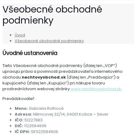
Všeobecné obchodné
podmienky
Úvod
Všeobecné obchodné podmienky
Úvodné ustanovenia
Tieto Všeobecné obchodné podmienky (ďalej len „VOP“)
upravujú práva a povinnosti prevádzkovateľa internetového
obchodu
nechtovyobchod.sk
(ďalej len „Predávajúci“) a
kupujúceho (ďalej len „Kupujúci“) pri nákupe tovaru
prostredníctvom webovej stránky
www.nechtovyobchod.sk
.
Prevádzkovateľ:
Meno:
Gabriela Rothová
Adresa:
Němcovej 32/14, 04001 Košice – Sever
IČO:
51227983
DIČ:
1122584606
IČ DPH:
SK1122584606