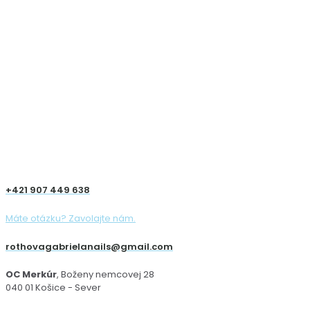
+421 907 449 638
Máte otázku? Zavolajte nám.
rothovagabrielanails@gmail.com
OC Merkúr
, Boženy nemcovej 28
040 01 Košice - Sever