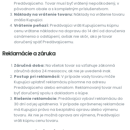
Predávajúceho. Tovar musí byť vrátený nepoškodený, v
pôvodnom obale a s kompletným príslušenstvom.
Náklady na vrátenie tovaru:
Náklady na vrátenie tovaru
znáša Kupujúci.
Vrátenie peňazí:
Predávajúci vráti Kupujúcemu kúpnu
cenu vrátane nákladov na dopravu do 14 dní od doručenia
oznámenia o odstúpení, avšak nie skôr, ako je tovar
doručený späť Predávajúcemu.
Reklamácie a záruka
Záručná doba:
Na všetok tovar sa vzťahuje zákonná
záručná doba 24 mesiacov, ak nie je uvedené inak.
Postup pri reklamácii:
V prípade vady tovaru môže
Kupujúci uplatniť reklamáciu písomne na adresu
Predávajúceho alebo emailom. Reklamovaný tovar musí
byť doručený spolu s dokladom o kúpe.
Riešenie reklamácie:
Predávajúci vybaví reklamáciu do
30 dní od jej uplatnenia. V prípade oprávnenej reklamácie
má Kupujúci právo na bezplatnú opravu alebo výmenu
tovaru. Ak nie je možná oprava ani výmena, Predávajúci
vráti kúpnu cenu tovaru.