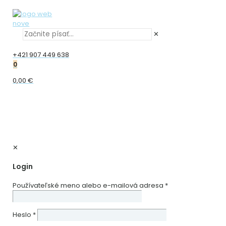
✕
+421 907 449 638
0
0,00 €
✕
Login
Používateľské meno alebo e-mailová adresa
*
Heslo
*