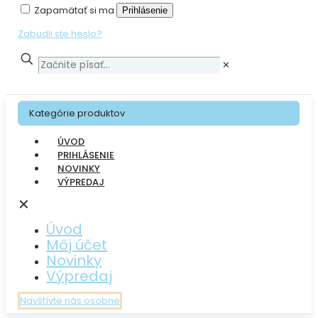
Zapamätať si ma
Prihlásenie
Zabudli ste heslo?
✕
Kategórie produktov
ÚVOD
PRIHLÁSENIE
NOVINKY
VÝPREDAJ
✕
Úvod
Môj účet
Novinky
Výpredaj
Navštívte nás osobne