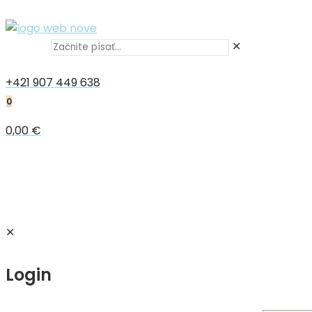
✕
+421 907 449 638
0
0,00 €
✕
Login