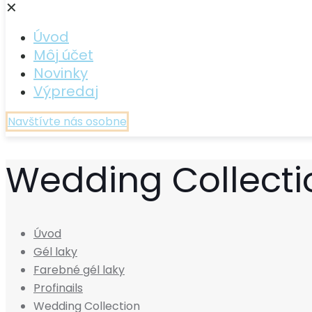
✕
Úvod
Môj účet
Novinky
Výpredaj
Navštívte nás osobne
Wedding Collecti
Úvod
Gél laky
Farebné gél laky
Profinails
Wedding Collection