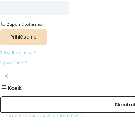
Zapamätať si ma
Prihlásenie
Zabudli ste heslo?
Vytvoriť účet?
✕
Košík
Skontro
Pokračovať v nakupovaní
Zobraziť košík