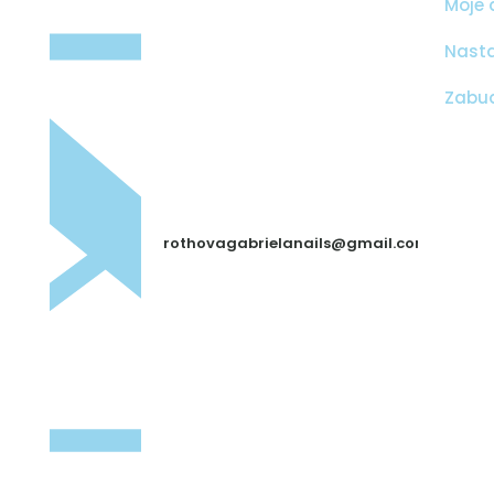
Moje 
Nasta
Zabud
rothovagabrielanails@gmail.com