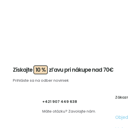
Získajte
10 %
zľavu pri nákupe nad 70€
Prihláste sa na odber noviniek
Zákazn
+421 907 449 638
Máte otázku? Zavolajte nám.
Obje