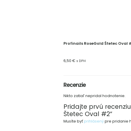
Profinails RoseGold Štetec Oval 
6,50
€
s DPH
Recenzie
Nikto zatiaľ nepridal hodnotenie.
Pridajte prvú recenziu
Štetec Oval #2”
Musíte byť
prihlásený
pre pridanie 