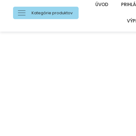
ÚVOD
PRIHLÁ
Kategórie produktov
VÝP