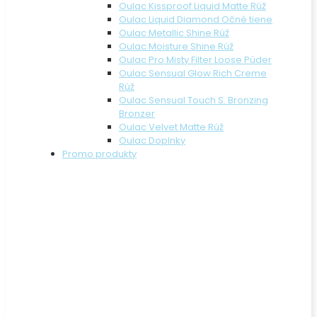
Oulac Kissproof Liquid Matte Rúž
Oulac Liquid Diamond Očné tiene
Oulac Metallic Shine Rúž
Oulac Moisture Shine Rúž
Oulac Pro Misty Filter Loose Púder
Oulac Sensual Glow Rich Creme
Rúž
Oulac Sensual Touch S. Bronzing
Bronzer
Oulac Velvet Matte Rúž
Oulac Doplnky
Promo produkty