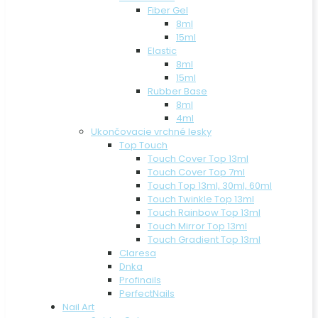
Fiber Gel
8ml
15ml
Elastic
8ml
15ml
Rubber Base
8ml
4ml
Ukončovacie vrchné lesky
Top Touch
Touch Cover Top 13ml
Touch Cover Top 7ml
Touch Top 13ml, 30ml, 60ml
Touch Twinkle Top 13ml
Touch Rainbow Top 13ml
Touch Mirror Top 13ml
Touch Gradient Top 13ml
Claresa
Dnka
Profinails
PerfectNails
Nail Art