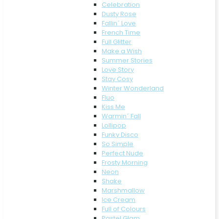
Celebration
Dusty Rose
Fallin´ Love
French Time
Full Glitter
Make a Wish
Summer Stories
Love Story
Stay Cosy
Winter Wonderland
Fluo
Kiss Me
Warmin´ Fall
Lollipop
Funky Disco
So Simple
Perfect Nude
Frosty Morning
Neon
Shake
Marshmallow
Ice Cream
Full of Colours
Pastel Glam