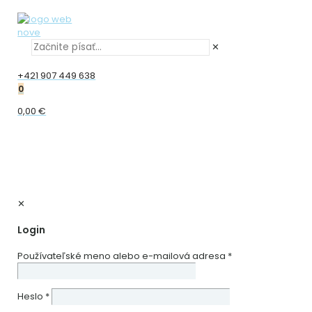
✕
+421 907 449 638
0
0,00 €
✕
Login
Používateľské meno alebo e-mailová adresa
*
Heslo
*