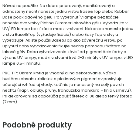
Návod na použitie: Na dobre pripravený, manikúrovaný a
odmastený necht naneste jednu vrstvu Base&Top alebo Rubber
Base podkladového gélu. Po vytvrdnutí v lampe bez fixácie
naneste dve vrstvy Platina Glimmer lakového gélu. Vytvrdzujte v
UV/LED lampe bez fixácie medzi vrstvami. Nakoniec naneste jednu
vrstvu Base&Top (vyžaduje fixáciu) alebo Easy Top vrstvy a
vytvrdzujte. Ak ste použili Base&Top ako záverečnú vrstvu, po
uplynutí doby vytvrdzovania fixujte nechty pomocou fixátora na
lakové gély. Doba vytvrdzovania závisí od pigmentácie farby a
výkonu UV lampy, medzi vrstvami trvá 2-3 minúty v UV lampe, v LED
lampe 0,5-1 minútu.
PRO TIP: Okrem krytia je vhodný aj na dekorovanie. Vďaka
hustému obsahu trblietok a platinových pigmentov poskytuje
očarujúci vzhľad aj vtedy, keď nie je nanesený na celý povrch
nechtu (napr. oblúky, pruhy, francúzska manikúra – línia úsmevu).
Pri dekorovaní sa odporúča použiť štetec č. 00 alebo tenký štetec
(7 mm).
Podobné produkty