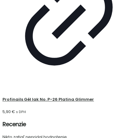
Profinails Gél lak No. P-26 Platina Glimmer
5,90
€
s DPH
Recenzie
Nikto zatiaľ nepridal hodnotenie.