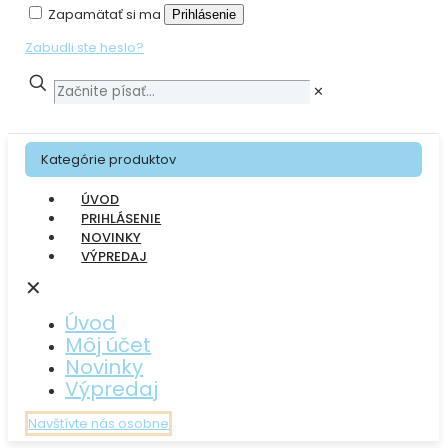
Zapamätať si ma
Prihlásenie
Zabudli ste heslo?
✕
Kategórie produktov
ÚVOD
PRIHLÁSENIE
NOVINKY
VÝPREDAJ
✕
Úvod
Môj účet
Novinky
Výpredaj
Navštívte nás osobne