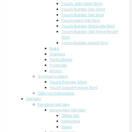
Touch Jelly Gelly 15ml
Touch Builder Gel 30ml
Touch Builder Gel 10ml
Touch Hard Gel 15ml
Touch Builder Shine Mix 15ml
Touch Builder Gel Shine Bright
15ml
Touch Builder Liquid 15ml
Dnka
Claresa
PerfectNails
Profinails
Moyra
Acrylgel system
Touch Polygel 30ml
Touch Liquid Polygel 15ml
Gély na maľovanie
Gél laky
Farebné gél laky
Moyra Mini Gél laky
Glitter Mix
Reflective
Glass