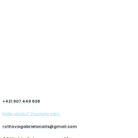
+421 907 449 638
Máte otázku? Zavolajte nám.
rothovagabrielanails@gmail.com