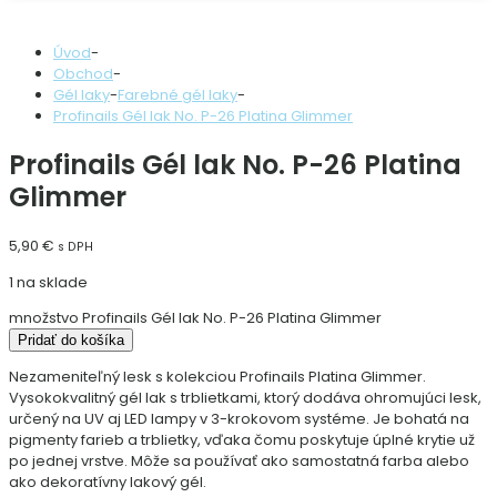
Úvod
-
Obchod
-
Gél laky
-
Farebné gél laky
-
Profinails Gél lak No. P-26 Platina Glimmer
Profinails Gél lak No. P-26 Platina
Glimmer
5,90
€
s DPH
1 na sklade
množstvo Profinails Gél lak No. P-26 Platina Glimmer
Pridať do košíka
Nezameniteľný lesk s kolekciou Profinails Platina Glimmer.
Vysokokvalitný gél lak s trblietkami, ktorý dodáva ohromujúci lesk,
určený na UV aj LED lampy v 3-krokovom systéme. Je bohatá na
pigmenty farieb a trblietky, vďaka čomu poskytuje úplné krytie už
po jednej vrstve. Môže sa používať ako samostatná farba alebo
ako dekoratívny lakový gél.