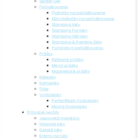
Spider Gel
Pečiatkovanie
Platničky na pečiatkovanie
Mini platničky na pečiatkovanie
Stamping laky
Stamping Foil laky
Stamping Gél laky
Stamping & Painting Gély
Pomôcky k pečiatkovaniu
Prášky
Reflexné prášky
Mirror prášky
Magnetické prášky
Nálepky
Kamienky
Fólie
Vodolepky
PerfectNails Vodolepky
Moyra Vodolepky
Prírodné nechty
Japonská manikúra
Klasické laky
Detské laky
Krémy na ruky