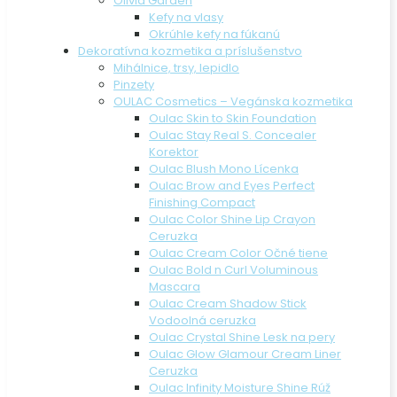
Olivia Garden
Kefy na vlasy
Okrúhle kefy na fúkanú
Dekoratívna kozmetika a príslušenstvo
Mihálnice, trsy, lepidlo
Pinzety
OULAC Cosmetics – Vegánska kozmetika
Oulac Skin to Skin Foundation
Oulac Stay Real S. Concealer
Korektor
Oulac Blush Mono Lícenka
Oulac Brow and Eyes Perfect
Finishing Compact
Oulac Color Shine Lip Crayon
Ceruzka
Oulac Cream Color Očné tiene
Oulac Bold n Curl Voluminous
Mascara
Oulac Cream Shadow Stick
Vodoolná ceruzka
Oulac Crystal Shine Lesk na pery
Oulac Glow Glamour Cream Liner
Ceruzka
Oulac Infinity Moisture Shine Rúž