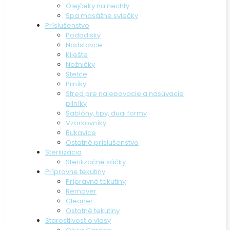
Olejčeky na nechty
Spa masážne sviečky
Príslušenstvo
Pododisky
Nadstavce
Kliešte
Nožničky
Štetce
Pilníky
Stred pre nalepovacie a nasúvacie
pilníky
Šablóny, tipy, dual formy
Vzorkovníky
Rukavice
Ostatné príslušenstvo
Sterilizácia
Sterilizačné sáčky
Prípravne tekutiny
Prípravné tekutiny
Remover
Cleaner
Ostatné tekutiny
Starostlivosť o vlasy