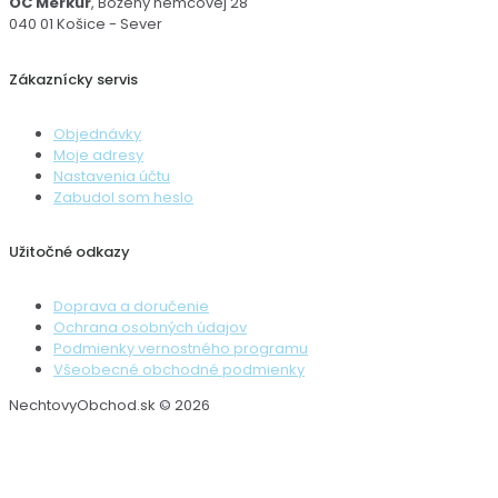
OC Merkúr
, Boženy nemcovej 28
040 01 Košice - Sever
Zákaznícky servis
Objednávky
Moje adresy
Nastavenia účtu
Zabudol som heslo
Užitočné odkazy
Doprava a doručenie
Ochrana osobných údajov
Podmienky vernostného programu
Všeobecné obchodné podmienky
NechtovyObchod.sk © 2026