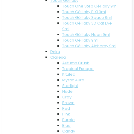
Touch Gél laky
Touch One Step Gél laky 9ml
Touch Gél laky PIXI 9ml
Touch Gél laky Space 9ml
Touch Gél laky 3D Cat Eye
9ml
Touch Gél laky Neon 9ml
Touch Gél laky 9ml
Touch Gél laky Alchemy 9ml
Dnka
Claresa
Autumn Crush
Tropical Escape
Kitulec
Mystic Aura
Starlight
Nude
Gray
Brown
Red
Pink
Purple
Blue
Candy