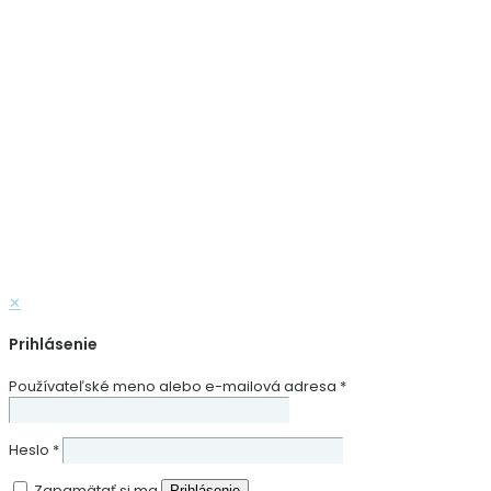
✕
Prihlásenie
Používateľské meno alebo e-mailová adresa
*
Heslo
*
Zapamätať si ma
Prihlásenie