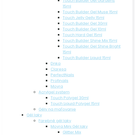
Touch Builder Gel Gardens
15ml
Touch Builder Gel Muse 15ml
Touch Jelly Gelly 15ml
Touch Builder Gel 30ml
Touch Builder Gel 10ml
Touch Hard Gel 15ml
Touch Builder Shine Mix 15ml
Touch Builder Gel Shine Bright
15ml
Touch Builder Liquid 15ml
Dnka
Claresa
PerfectNails
Profinails
Moyra
Acrylgel system
Touch Polygel 30ml
Touch Liquid Polygel 15ml
Gély na maľovanie
Gél laky
Farebné gél laky
Moyra Mini Gél laky
Glitter Mix