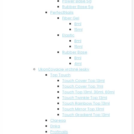
Power Base 5g
Rubber Base 5g
PerfectNails
Fiber Gel
8ml
15ml
Elastic
8ml
15ml
Rubber Base
8ml
4ml
Ukončovacie vrchné lesky
Top Touch
Touch Cover Top 13ml
Touch Cover Top 7ml
Touch Top 13ml, 30ml, 60ml
Touch Twinkle Top 13ml
Touch Rainbow Top 13ml
Touch Mirror Top 13ml
Touch Gradient Top 13ml
Claresa
Dnka
Profinails