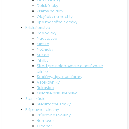
Klasické laky
Detské laky
Krémy na ruky
Olejčeky na nechty
Spa masážne sviečky
Príslušenstvo
Pododisky
Nadstavce
Kliešte
Nožničky
Štetce
Pilníky
Stred pre nalepovacie a nasúvacie
pilníky
Šablóny, tipy, dual formy
Vzorkovníky
Rukavice
Ostatné príslušenstvo
Sterilizácia
Sterilizačné sáčky
Prípravne tekutiny
Prípravné tekutiny
Remover
Cleaner