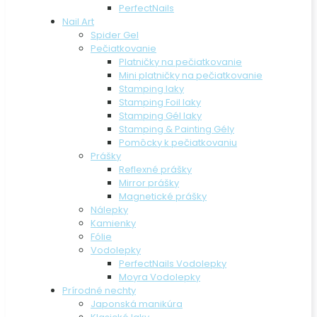
PerfectNails
Nail Art
Spider Gel
Pečiatkovanie
Platničky na pečiatkovanie
Mini platničky na pečiatkovanie
Stamping laky
Stamping Foil laky
Stamping Gél laky
Stamping & Painting Gély
Pomôcky k pečiatkovaniu
Prášky
Reflexné prášky
Mirror prášky
Magnetické prášky
Nálepky
Kamienky
Fólie
Vodolepky
PerfectNails Vodolepky
Moyra Vodolepky
Prírodné nechty
Japonská manikúra