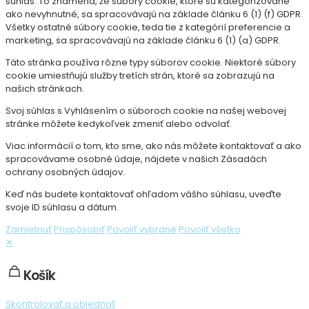
súhlas. To znamená, že súbory cookie, ktoré sú kategorizované
ako nevyhnutné, sa spracovávajú na základe článku 6 (1) (f) GDPR.
Všetky ostatné súbory cookie, teda tie z kategórií preferencie a
marketing, sa spracovávajú na základe článku 6 (1) (a) GDPR.
Táto stránka používa rôzne typy súborov cookie. Niektoré súbory
cookie umiestňujú služby tretích strán, ktoré sa zobrazujú na
našich stránkach.
Svoj súhlas s Vyhlásením o súboroch cookie na našej webovej
stránke môžete kedykoľvek zmeniť alebo odvolať.
Viac informácií o tom, kto sme, ako nás môžete kontaktovať a ako
spracovávame osobné údaje, nájdete v našich Zásadách
ochrany osobných údajov.
Keď nás budete kontaktovať ohľadom vášho súhlasu, uveďte
svoje ID súhlasu a dátum.
Zamietnuť
Prispôsobiť
Povoliť vybrané
Povoliť všetko
✕
Košík
Skontrolovať a objednať