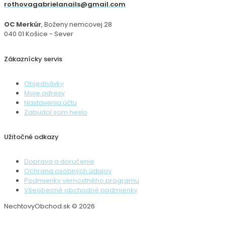
rothovagabrielanails@gmail.com
OC Merkúr
, Boženy nemcovej 28
040 01 Košice - Sever
Zákaznícky servis
Objednávky
Moje adresy
Nastavenia účtu
Zabudol som heslo
Užitočné odkazy
Doprava a doručenie
Ochrana osobných údajov
Podmienky vernostného programu
Všeobecné obchodné podmienky
NechtovyObchod.sk © 2026