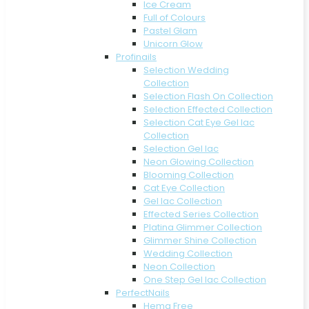
Ice Cream
Full of Colours
Pastel Glam
Unicorn Glow
Profinails
Selection Wedding
Collection
Selection Flash On Collection
Selection Effected Collection
Selection Cat Eye Gel lac
Collection
Selection Gel lac
Neon Glowing Collection
Blooming Collection
Cat Eye Collection
Gel lac Collection
Effected Series Collection
Platina Glimmer Collection
Glimmer Shine Collection
Wedding Collection
Neon Collection
One Step Gel lac Collection
PerfectNails
Hema Free