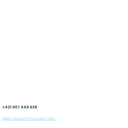
+421 907 449 638
Máte otázku? Zavolajte nám.