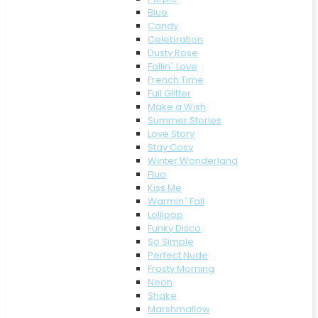
Blue
Candy
Celebration
Dusty Rose
Fallin´ Love
French Time
Full Glitter
Make a Wish
Summer Stories
Love Story
Stay Cosy
Winter Wonderland
Fluo
Kiss Me
Warmin´ Fall
Lollipop
Funky Disco
So Simple
Perfect Nude
Frosty Morning
Neon
Shake
Marshmallow