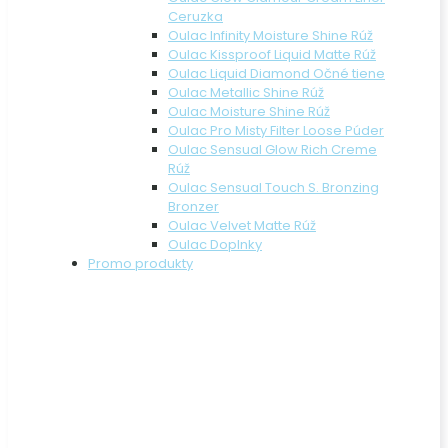
Ceruzka
Oulac Infinity Moisture Shine Rúž
Oulac Kissproof Liquid Matte Rúž
Oulac Liquid Diamond Očné tiene
Oulac Metallic Shine Rúž
Oulac Moisture Shine Rúž
Oulac Pro Misty Filter Loose Púder
Oulac Sensual Glow Rich Creme
Rúž
Oulac Sensual Touch S. Bronzing
Bronzer
Oulac Velvet Matte Rúž
Oulac Doplnky
Promo produkty