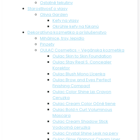
Ostatné tekutiny
Starostlivosť o vlasy
Olivia Garden
Kefy na vlasy
Okrúhle kefy na fúkanú
Dekoratívna kozmetika a príslušenstvo
Mihálnice, trsy, lepidlo
Pinzety
OULAC Cosmetics – Vegánska kozmetika
Oulac Skin to Skin Foundation
Oulac Stay Real S. Concealer
Korektor
Oulac Blush Mono Lícenka
Oulac Brow and Eyes Perfect
Finishing Compact
Oulac Color Shine Lip Crayon
Ceruzka
Oulac Cream Color Očné tiene
Oulac Bold n Curl Voluminous
Mascara
Oulac Cream Shadow Stick
Vodoolná ceruzka
Oulac Crystal Shine Lesk na pery
Oulac Glow Glamour Cream Liner