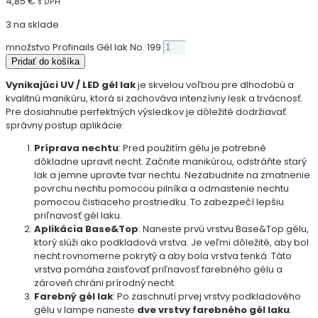
4,85
€
s DPH
3 na sklade
množstvo Profinails Gél lak No. 199
Pridať do košíka
Vynikajúci UV / LED gél lak
je skvelou voľbou pre dlhodobú a
kvalitnú manikúru, ktorá si zachováva intenzívny lesk a trvácnosť.
Pre dosiahnutie perfektných výsledkov je dôležité dodržiavať
správny postup aplikácie:
Príprava nechtu
: Pred použitím gélu je potrebné
dôkladne upravit necht. Začnite manikúrou, odstráňte starý
lak a jemne upravte tvar nechtu. Nezabudnite na zmatnenie
povrchu nechtu pomocou pilníka a odmastenie nechtu
pomocou čistiaceho prostriedku. To zabezpečí lepšiu
priľnavosť gél laku.
Aplikácia Base&Top
: Naneste prvú vrstvu Base&Top gélu,
ktorý slúži ako podkladová vrstva. Je veľmi dôležité, aby bol
necht rovnomerne pokrytý a aby bola vrstva tenká. Táto
vrstva pomáha zaisťovať priľnavosť farebného gélu a
zároveň chráni prírodný necht.
Farebný gél lak
: Po zaschnutí prvej vrstvy podkladového
gélu v lampe naneste
dve vrstvy farebného gél laku
.