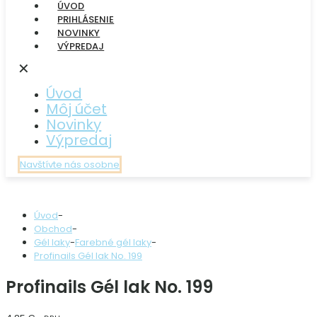
ÚVOD
PRIHLÁSENIE
NOVINKY
VÝPREDAJ
✕
Úvod
Môj účet
Novinky
Výpredaj
Navštívte nás osobne
Úvod
-
Obchod
-
Gél laky
-
Farebné gél laky
-
Profinails Gél lak No. 199
Profinails Gél lak No. 199