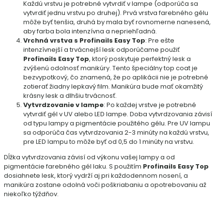
Každú vrstvu je potrebné vytvrdiť v lampe (odporúča sa
vytvrdiť jednu vrstvu po druhej). Prvá vrstva farebného gélu
môže byť tenšia, druhá by mala byť rovnomerne nanesená,
aby farba bola intenzívna a nepriehľadná.
Vrchná vrstva s Profinails Easy Top
: Pre ešte
intenzívnejší a trvácnejší lesk odporúčame použiť
Profinails Easy Top
, ktorý poskytuje perfektný lesk a
zvýšenú odolnosť manikúry. Tento špeciálny top coat je
bezvypotkový, čo znamená, že po aplikácii nie je potrebné
zotierať žiadny lepkavý film. Manikúra bude mať okamžitý
krásny lesk a dlhšiu trvácnosť.
Vytvrdzovanie v lampe
: Po každej vrstve je potrebné
vytvrdiť gél v UV alebo LED lampe. Doba vytvrdzovania závisí
od typu lampy a pigmentácie použitého gélu. Pre UV lampu
sa odporúča čas vytvrdzovania 2-3 minúty na každú vrstvu,
pre LED lampu to môže byť od 0,5 do 1 minúty na vrstvu.
Dĺžka vytvrdzovania závisí od výkonu vašej lampy a od
pigmentácie farebného gél laku. S použitím
Profinails Easy Top
dosiahnete lesk, ktorý vydrží aj pri každodennom nosení, a
manikúra zostane odolná voči poškriabaniu a opotrebovaniu až
niekoľko týždňov.