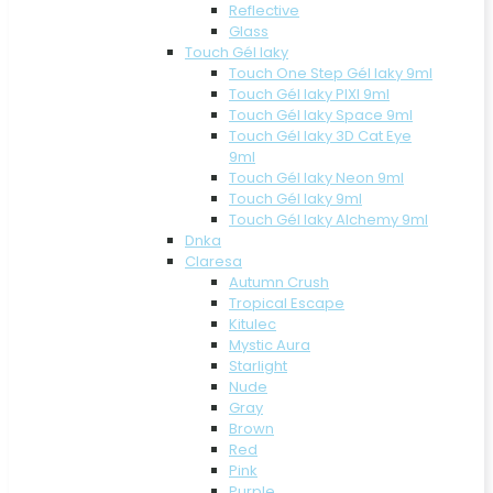
Reflective
Glass
Touch Gél laky
Touch One Step Gél laky 9ml
Touch Gél laky PIXI 9ml
Touch Gél laky Space 9ml
Touch Gél laky 3D Cat Eye
9ml
Touch Gél laky Neon 9ml
Touch Gél laky 9ml
Touch Gél laky Alchemy 9ml
Dnka
Claresa
Autumn Crush
Tropical Escape
Kitulec
Mystic Aura
Starlight
Nude
Gray
Brown
Red
Pink
Purple