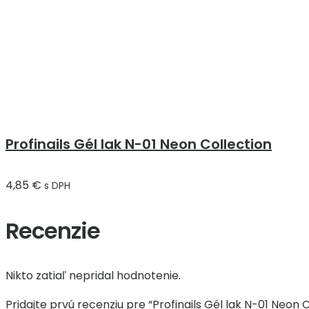
Profinails Gél lak N-01 Neon Collection
4,85
€
s DPH
Recenzie
Nikto zatiaľ nepridal hodnotenie.
Pridajte prvú recenziu pre “Profinails Gél lak N-01 Neon 