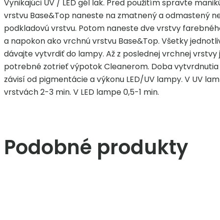
Vynikajúci UV / LED gél lak. Pred použitím spravte manik
vrstvu Base&Top naneste na zmatnený a odmastený n
podkladovú vrstvu. Potom naneste dve vrstvy farebného
a napokon ako vrchnú vrstvu Base&Top. Všetky jednotli
dávajte vytvrdiť do lampy. Až z poslednej vrchnej vrstvy 
potrebné zotrieť výpotok Cleanerom. Doba vytvrdnutia
závisí od pigmentácie a výkonu LED/UV lampy. V UV la
vrstvách 2-3 min. V LED lampe 0,5-1 min.
Podobné produkty