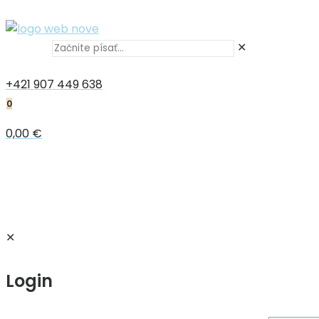
✕
+421 907 449 638
0
0,00 €
✕
Login