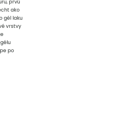
úru, prvú
echt ako
 gél laku
vé vrstvy
je
 gélu
mpe po