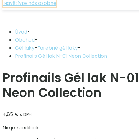
Navštívte nás osobne
Úvod
-
Obchod
-
Gél laky
-
Farebné gél laky
-
Profinails Gél lak N-01 Neon Collection
Profinails Gél lak N-01
Neon Collection
4,85
€
s DPH
Nie je na sklade