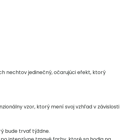
h nechtov jedinečný, očarujúci efekt, ktorý
onálny vzor, ktorý mení svoj vzhľad v závislosti
rý bude trvať týždne.
po intenzívne tmavé farby, ktoré sa hodia na