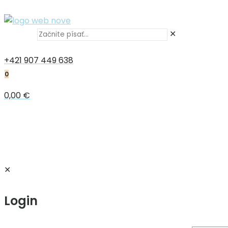
✕
+421 907 449 638
0
0,00 €
✕
Login