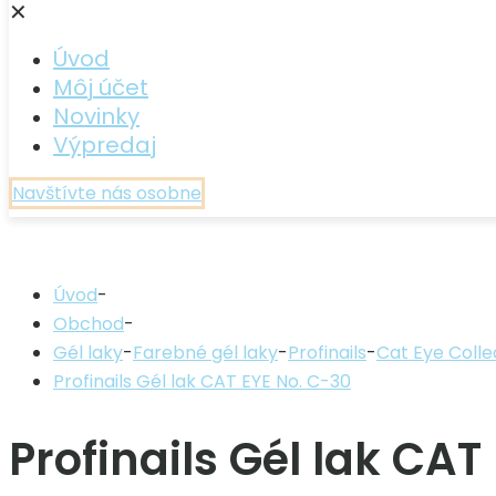
✕
Úvod
Môj účet
Novinky
Výpredaj
Navštívte nás osobne
Úvod
-
Obchod
-
Gél laky
-
Farebné gél laky
-
Profinails
-
Cat Eye Colle
Profinails Gél lak CAT EYE No. C-30
Profinails Gél lak CAT