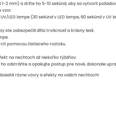
 1-2 mm) a držte ho 5-10 sekúnd, aby sa vytvoril požadov
 vzor.
v UV/LED lampe (30 sekúnd v LED lampe, 60 sekúnd v UV l
y ste zabezpečili dlhú trvácnosť a krásny lesk.
mpe.
rch pomocou čistiaceho roztoku.
efekt na nechtoch až niekoľko týždňov.
e ho odstráňte a opakujte postup pre nové, dokonale upr
osiahli rôzne vzory a efekty na vašich nechtoch!