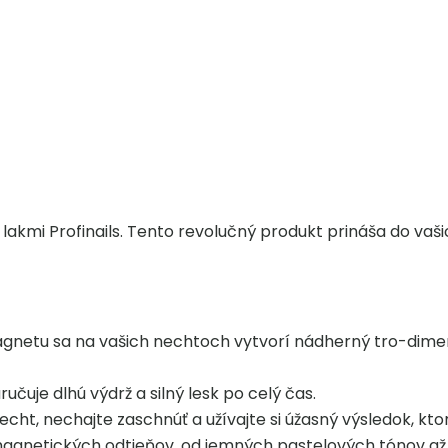
kmi Profinails. Tento revolučný produkt prináša do vašic
agnetu sa na vašich nechtoch vytvorí nádherný tro-dimenzi
učuje dlhú výdrž a silný lesk po celý čas.
echt, nechajte zaschnúť a užívajte si úžasný výsledok, kto
 magnetických odtieňov, od jemných pastelových tónov až 