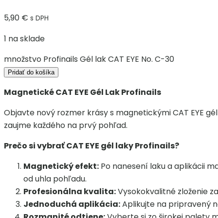
5,90
€
s DPH
1 na sklade
množstvo Profinails Gél lak CAT EYE No. C-30
Pridať do košíka
Magnetické CAT EYE Gél Lak Profinails
Objavte nový rozmer krásy s magnetickými CAT EYE gél la
zaujme každého na prvý pohľad.
Prečo si vybrať CAT EYE gél laky Profinails?
Magnetický efekt:
Po nanesení laku a aplikácii m
od uhla pohľadu.
Profesionálna kvalita:
Vysokokvalitné zloženie zar
Jednoduchá aplikácia:
Aplikujte na pripravený n
Rozmanité odtiene:
Vyberte si zo širokej palety