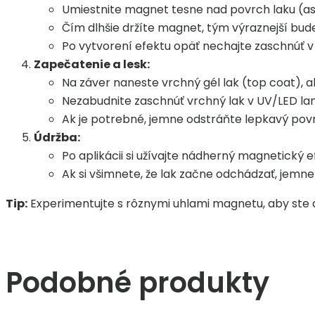
Umiestnite magnet tesne nad povrch laku (asi
Čím dlhšie držíte magnet, tým výraznejší bude
Po vytvorení efektu opäť nechajte zaschnúť 
Zapečatenie a lesk:
Na záver naneste vrchný gél lak (top coat), ab
Nezabudnite zaschnúť vrchný lak v UV/LED la
Ak je potrebné, jemne odstráňte lepkavý pov
Údržba:
Po aplikácii si užívajte nádherný magnetický 
Ak si všimnete, že lak začne odchádzať, jemn
Tip:
Experimentujte s rôznymi uhlami magnetu, aby ste d
Podobné produkty