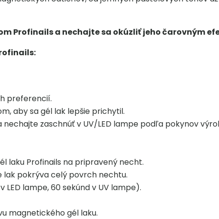
om Profinails a nechajte sa okúzliť jeho čarovným e
ofinails:
h preferencií.
aby sa gél lak lepšie prichytil.
a nechajte zaschnúť v UV/LED lampe podľa pokynov výrob
 laku Profinails na pripravený necht.
e lak pokrýva celý povrch nechtu.
 v LED lampe, 60 sekúnd v UV lampe).
vu magnetického gél laku.