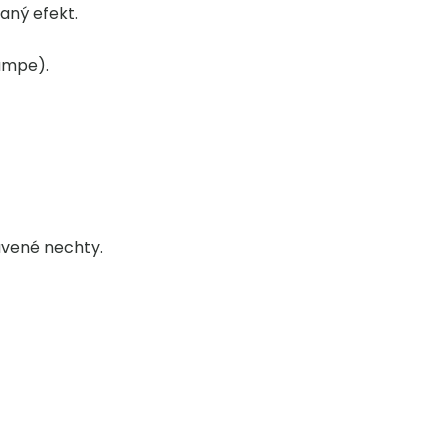
aný efekt.
ampe).
avené nechty.