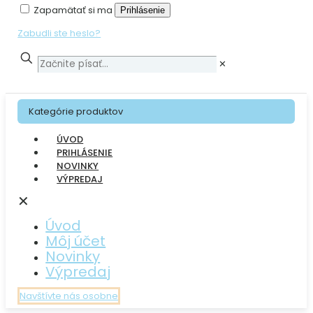
Zapamätať si ma
Prihlásenie
Zabudli ste heslo?
✕
Kategórie produktov
ÚVOD
PRIHLÁSENIE
NOVINKY
VÝPREDAJ
✕
Úvod
Môj účet
Novinky
Výpredaj
Navštívte nás osobne