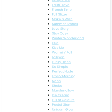
Dusty Rose
Fallin´ Love
French Time
Full Glitter
Make a Wish
Summer Stories
Love Story
Stay Cosy
Winter Wonderland
Fluo
Kiss Me
Warmin´ Fall
Lollipop
Funky Disco
So Simple
Perfect Nude
Frosty Morning
Neon
Shake
Marshmallow
Ice Cream
Full of Colours
Pastel Glam
Unicorn Glow