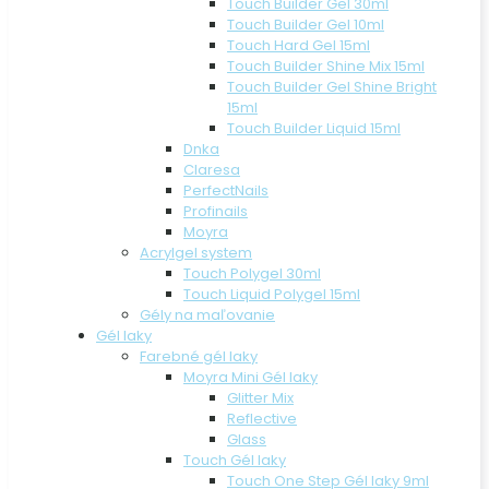
Touch Builder Gel 30ml
Touch Builder Gel 10ml
Touch Hard Gel 15ml
Touch Builder Shine Mix 15ml
Touch Builder Gel Shine Bright
15ml
Touch Builder Liquid 15ml
Dnka
Claresa
PerfectNails
Profinails
Moyra
Acrylgel system
Touch Polygel 30ml
Touch Liquid Polygel 15ml
Gély na maľovanie
Gél laky
Farebné gél laky
Moyra Mini Gél laky
Glitter Mix
Reflective
Glass
Touch Gél laky
Touch One Step Gél laky 9ml