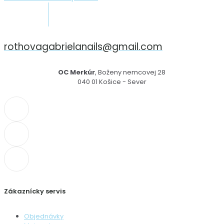
rothovagabrielanails@gmail.com
OC Merkúr
, Boženy nemcovej 28
040 01 Košice - Sever
Zákaznícky servis
Objednávky