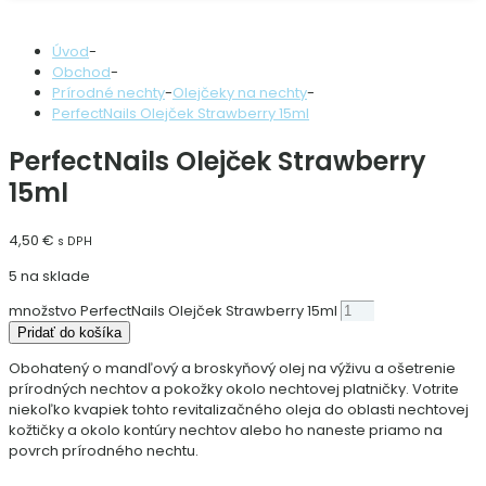
Úvod
-
Obchod
-
Prírodné nechty
-
Olejčeky na nechty
-
PerfectNails Olejček Strawberry 15ml
PerfectNails Olejček Strawberry
15ml
4,50
€
s DPH
5 na sklade
množstvo PerfectNails Olejček Strawberry 15ml
Pridať do košíka
Obohatený o mandľový a broskyňový olej na výživu a ošetrenie
prírodných nechtov a pokožky okolo nechtovej platničky. Votrite
niekoľko kvapiek tohto revitalizačného oleja do oblasti nechtovej
kožtičky a okolo kontúry nechtov alebo ho naneste priamo na
povrch prírodného nechtu.