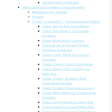
Okrúhle kefy na fúkanú
Dekoratívna kozmetika a príslušenstvo
Mihálnice, trsy, lepidlo
Pinzety
OULAC Cosmetics – Vegánska kozmetika
Oulac Skin to Skin Foundation
Oulac Stay Real S. Concealer
Korektor
Oulac Blush Mono Lícenka
Oulac Brow and Eyes Perfect
Finishing Compact
Oulac Color Shine Lip Crayon
Ceruzka
Oulac Cream Color Očné tiene
Oulac Bold n Curl Voluminous
Mascara
Oulac Cream Shadow Stick
Vodoolná ceruzka
Oulac Crystal Shine Lesk na pery
Oulac Glow Glamour Cream Liner
Ceruzka
Oulac Infinity Moisture Shine Rúž
Oulac Kissproof Liquid Matte Rúž
Oulac Liquid Diamond Očné tiene