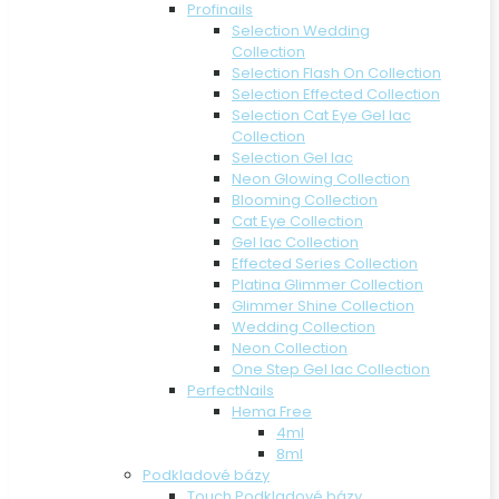
Profinails
Selection Wedding
Collection
Selection Flash On Collection
Selection Effected Collection
Selection Cat Eye Gel lac
Collection
Selection Gel lac
Neon Glowing Collection
Blooming Collection
Cat Eye Collection
Gel lac Collection
Effected Series Collection
Platina Glimmer Collection
Glimmer Shine Collection
Wedding Collection
Neon Collection
One Step Gel lac Collection
PerfectNails
Hema Free
4ml
8ml
Podkladové bázy
Touch Podkladové bázy