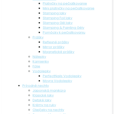
Platničky na pečiatkovanie
Mini platničky na pečiatkovanie
Stamping laky
Stamping Foil laky
Stamping Gél laky
Stamping & Painting Gély
Pomôcky k pečiatkovaniu
Prášky
Reflexné prášky
Mirror prášky
Magnetické prášky
Nálepky
Kamienky
Fólie
Vodolepky
PerfectNails Vodolepky
Moyra Vodolepky
Prírodné nechty
Japonská manikúra
Klasické laky
Detské laky
Krémy na ruky
Olejčeky na nechty