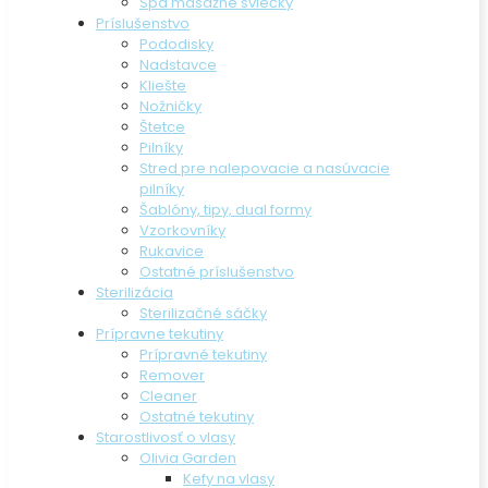
Spa masážne sviečky
Príslušenstvo
Pododisky
Nadstavce
Kliešte
Nožničky
Štetce
Pilníky
Stred pre nalepovacie a nasúvacie
pilníky
Šablóny, tipy, dual formy
Vzorkovníky
Rukavice
Ostatné príslušenstvo
Sterilizácia
Sterilizačné sáčky
Prípravne tekutiny
Prípravné tekutiny
Remover
Cleaner
Ostatné tekutiny
Starostlivosť o vlasy
Olivia Garden
Kefy na vlasy