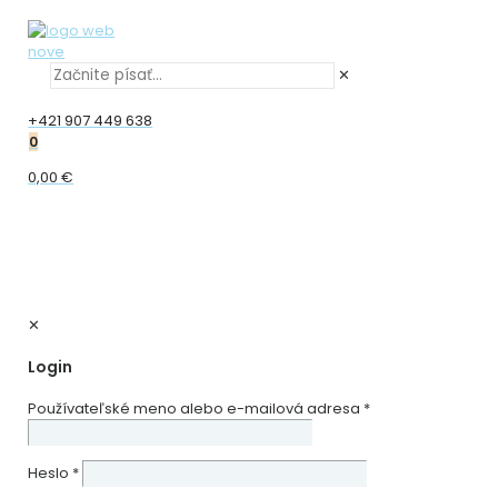
✕
+421 907 449 638
0
0,00 €
✕
Login
Používateľské meno alebo e-mailová adresa
*
Heslo
*