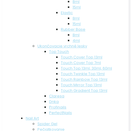
8ml
15ml
Elastic
8ml
15ml
Rubber Base
8ml
4ml
Ukončovacie vrchné lesky
Top Touch
Touch Cover Top 13ml
Touch Cover Top 7ml
Touch Top 13ml, 30ml, 60ml
Touch Twinkle Top 13ml
Touch Rainbow Top 13ml
Touch Mirror Top 13ml
Touch Gradient Top 13ml
Claresa
Dnka
Profinails
PerfectNails
Nail Art
Spider Gel
Pečiatkovanie