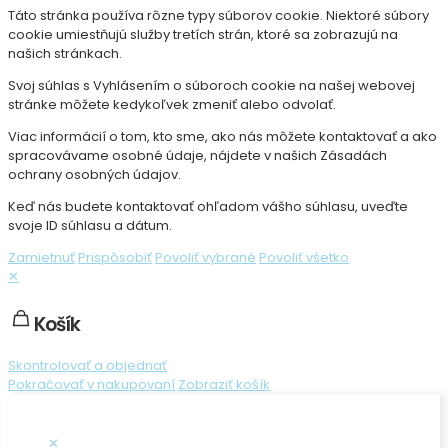
Táto stránka používa rôzne typy súborov cookie. Niektoré súbory
cookie umiestňujú služby tretích strán, ktoré sa zobrazujú na
našich stránkach.
Svoj súhlas s Vyhlásením o súboroch cookie na našej webovej
stránke môžete kedykoľvek zmeniť alebo odvolať.
Viac informácií o tom, kto sme, ako nás môžete kontaktovať a ako
spracovávame osobné údaje, nájdete v našich Zásadách
ochrany osobných údajov.
Keď nás budete kontaktovať ohľadom vášho súhlasu, uveďte
svoje ID súhlasu a dátum.
Zamietnuť
Prispôsobiť
Povoliť vybrané
Povoliť všetko
✕
Košík
Skontrolovať a objednať
Pokračovať v nakupovaní
Zobraziť košík
✕