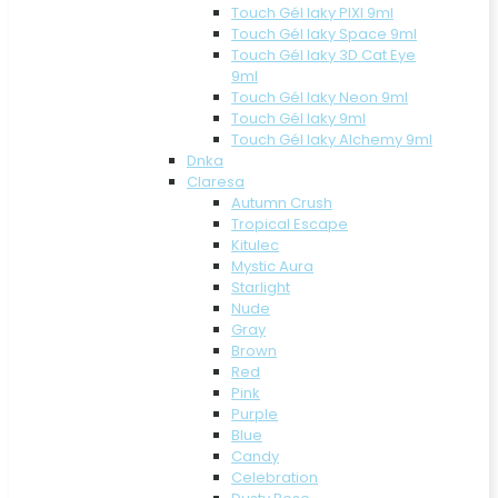
Touch Gél laky PIXI 9ml
Touch Gél laky Space 9ml
Touch Gél laky 3D Cat Eye
9ml
Touch Gél laky Neon 9ml
Touch Gél laky 9ml
Touch Gél laky Alchemy 9ml
Dnka
Claresa
Autumn Crush
Tropical Escape
Kitulec
Mystic Aura
Starlight
Nude
Gray
Brown
Red
Pink
Purple
Blue
Candy
Celebration