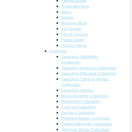
Perfect Nude
Frosty Morning
Neon
Shake
Marshmallow
Ice Cream
Full of Colours
Pastel Glam
Unicorn Glow
Profinails
Selection Wedding
Collection
Selection Flash On Collection
Selection Effected Collection
Selection Cat Eye Gel lac
Collection
Selection Gel lac
Neon Glowing Collection
Blooming Collection
Cat Eye Collection
Gel lac Collection
Effected Series Collection
Platina Glimmer Collection
Glimmer Shine Collection