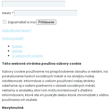
Heslo
*
Zapamätať si ma
Prihlásenie
Zabudli ste heslo?
Vytvoriť účet?
Súhlas
Detaily
O súboroch cookie
Táto webová stránka používa súbory cookie
Súbory cookie používame na prispôsobenie obsahu a reklám, na
poskytovanie funkcií sociálnych médií a na analýzu našej
návštevnosti. Informácie o vašom používaní našej stránky
zdieľame aj s našimi partnermi v oblasti sociálnych médií,
reklamy a analytiky, ktorí ich môžu kombinovať s ďalšími
informáciami, ktoré ste im poskytli alebo ktoré zhromaždili z vášho
používania ich služieb.
Nevyhnutné