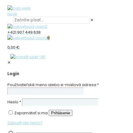
✕
+421 907 449 638
0
0,00 €
✕
Login
Používateľské meno alebo e-mailová adresa
*
Heslo
*
Zapamätať si ma
Prihlásenie
Zabudli ste heslo?