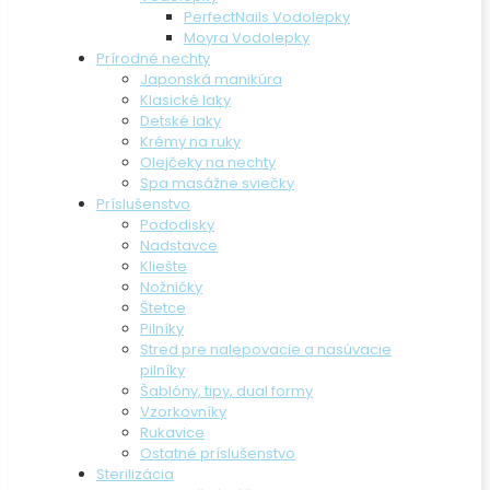
PerfectNails Vodolepky
Moyra Vodolepky
Prírodné nechty
Japonská manikúra
Klasické laky
Detské laky
Krémy na ruky
Olejčeky na nechty
Spa masážne sviečky
Príslušenstvo
Pododisky
Nadstavce
Kliešte
Nožničky
Štetce
Pilníky
Stred pre nalepovacie a nasúvacie
pilníky
Šablóny, tipy, dual formy
Vzorkovníky
Rukavice
Ostatné príslušenstvo
Sterilizácia