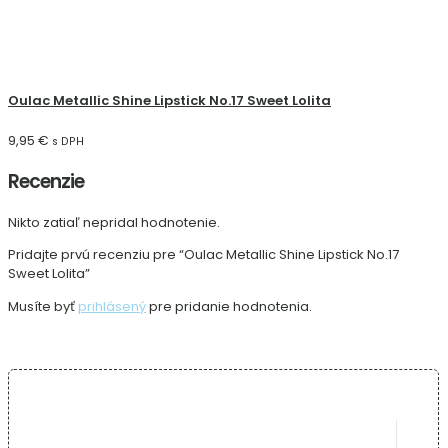
Oulac Metallic Shine Lipstick No.17 Sweet Lolita
9,95
€
s DPH
Recenzie
Nikto zatiaľ nepridal hodnotenie.
Pridajte prvú recenziu pre “Oulac Metallic Shine Lipstick No.17
Sweet Lolita”
Musíte byť
prihlásený
pre pridanie hodnotenia.