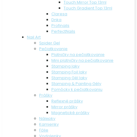
Touch Mirror Top 13ml
Touch Gradient Top 13ml
Claresa
Dnka
Profinails
PerfectNails
Nail Art
Spider Gel
Pečiatkovanie
Platničky na pečiatkovanie
Mini platničky na pečiatkovanie
Stamping laky
Stamping Foil laky
Stamping Gél laky
Stamping & Painting Gély
Pomôcky k pečiatkovaniu
Prášky
Reflexné prášky
Mirror prášky
Magnetické prášky
Nálepky
Kamienky
Fólie
Vodolepky