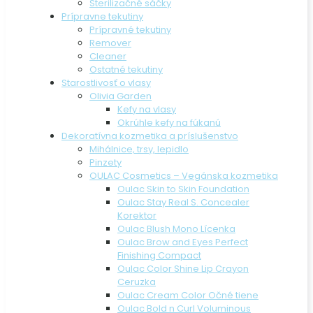
Sterilizačné sáčky
Prípravne tekutiny
Prípravné tekutiny
Remover
Cleaner
Ostatné tekutiny
Starostlivosť o vlasy
Olivia Garden
Kefy na vlasy
Okrúhle kefy na fúkanú
Dekoratívna kozmetika a príslušenstvo
Mihálnice, trsy, lepidlo
Pinzety
OULAC Cosmetics – Vegánska kozmetika
Oulac Skin to Skin Foundation
Oulac Stay Real S. Concealer
Korektor
Oulac Blush Mono Lícenka
Oulac Brow and Eyes Perfect
Finishing Compact
Oulac Color Shine Lip Crayon
Ceruzka
Oulac Cream Color Očné tiene
Oulac Bold n Curl Voluminous