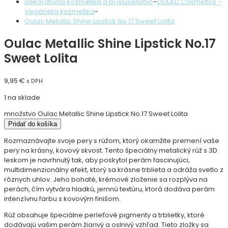
Dekoratívna kozmetika a príslušenstvo
-
OULAC Cosmetics -
Vegánska kozmetika
-
Oulac Metallic Shine Lipstick No.17 Sweet Lolita
Oulac Metallic Shine Lipstick No.17
Sweet Lolita
9,95
€
s DPH
1 na sklade
množstvo Oulac Metallic Shine Lipstick No.17 Sweet Lolita
Pridať do košíka
Rozmaznávajte svoje pery s rúžom, ktorý okamžite premení vaše
pery na krásny, kovový skvost. Tento špeciálny metalický rúž s 3D
leskom je navrhnutý tak, aby poskytol perám fascinujúci,
multidimenzionálny efekt, ktorý sa krásne trblieta a odráža svetlo z
rôznych uhlov. Jeho bohaté, krémové zloženie sa rozplýva na
perách, čím vytvára hladkú, jemnú textúru, ktorá dodáva perám
intenzívnu farbu s kovovým finišom.
Rúž obsahuje špeciálne perleťové pigmenty a trblietky, ktoré
dodávajú vašim perám žiarivý a oslnivý vzhľad. Tieto zložky sa