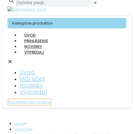
✕
Kategórie produktov
ÚVOD
PRIHLÁSENIE
NOVINKY
VÝPREDAJ
✕
Úvod
Môj účet
Novinky
Výpredaj
Navštívte nás osobne
Úvod
-
Obchod
-