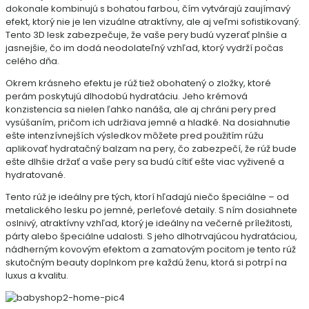
dokonale kombinujú s bohatou farbou, čím vytvárajú zaujímavý
efekt, ktorý nie je len vizuálne atraktívny, ale aj veľmi sofistikovaný.
Tento 3D lesk zabezpečuje, že vaše pery budú vyzerať plnšie a
jasnejšie, čo im dodá neodolateľný vzhľad, ktorý vydrží počas
celého dňa.
Okrem krásneho efektu je rúž tiež obohatený o zložky, ktoré
perám poskytujú dlhodobú hydratáciu. Jeho krémová
konzistencia sa nielen ľahko nanáša, ale aj chráni pery pred
vysúšaním, pričom ich udržiava jemné a hladké. Na dosiahnutie
ešte intenzívnejších výsledkov môžete pred použitím rúžu
aplikovať hydratačný balzam na pery, čo zabezpečí, že rúž bude
ešte dlhšie držať a vaše pery sa budú cítiť ešte viac vyživené a
hydratované.
Tento rúž je ideálny pre tých, ktorí hľadajú niečo špeciálne – od
metalického lesku po jemné, perleťové detaily. S ním dosiahnete
oslnivý, atraktívny vzhľad, ktorý je ideálny na večerné príležitosti,
párty alebo špeciálne udalosti. S jeho dlhotrvajúcou hydratáciou,
nádherným kovovým efektom a zamatovým pocitom je tento rúž
skutočným beauty doplnkom pre každú ženu, ktorá si potrpí na
luxus a kvalitu.