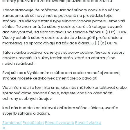
stránky používať na zefektívnenie používateľského zážitku.
Zákon stanovuje, že môžeme ukladať súbory cookie do vášho
zariadenia, ak sú nevyhnutne potrebné na prevádzku tejto
stránky. Pre všetky ostatné typy súborov cookie potrebujeme váš
súhlas. To znamená, že súbory cookie, ktoré sú kategorizované
ako nevyhnutné, sa spracovávajú na základe článku 6 (1) (f) GDPR.
Všetky ostatné súbory cookie, teda tie z kategórií preferencie a
marketing, sa spracovávajú na základe článku 6 (1) (a) GDPR.
Táto stránka používa rôzne typy súborov cookie. Niektoré súbory
cookie umiestňujú služby tretích strán, ktoré sa zobrazujú na
našich stránkach.
Svoj súhlas s Vyhlásením o súboroch cookie na našej webovej
stránke môžete kedykoľvek zmeniť alebo odvolať.
Viac informácií o tom, kto sme, ako nás môžete kontaktovať a ako
spracovávame osobné údaje, nájdete v našich Zásadách
ochrany osobných údajov.
Keď nás budete kontaktovať ohľadom vášho súhlasu, uveďte
svoje ID súhlasu a dátum.
Zamietnuť
Prispôsobiť
Povoliť vybrané
Povoliť všetko
✕