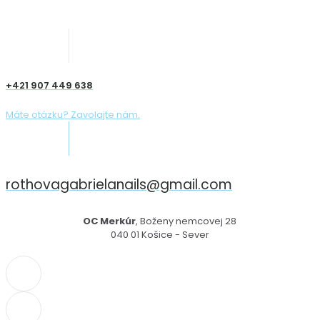
+421 907 449 638
Máte otázku? Zavolajte nám.
rothovagabrielanails@gmail.com
OC Merkúr
, Boženy nemcovej 28
040 01 Košice - Sever