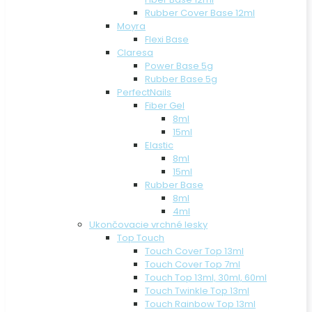
Rubber Cover Base 12ml
Moyra
Flexi Base
Claresa
Power Base 5g
Rubber Base 5g
PerfectNails
Fiber Gel
8ml
15ml
Elastic
8ml
15ml
Rubber Base
8ml
4ml
Ukončovacie vrchné lesky
Top Touch
Touch Cover Top 13ml
Touch Cover Top 7ml
Touch Top 13ml, 30ml, 60ml
Touch Twinkle Top 13ml
Touch Rainbow Top 13ml