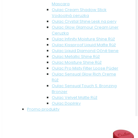
Mascara
Oulac Cream Shadow Stick
Vodoolná ceruzka
Oulac Crystal Shine Lesk na pery
Oulac Glow Glamour Cream Liner
Ceruzka
Oulac Infinity Moisture Shine Rúž
Oulac Kissproof Liquid Matte Rúž
Oulac Liquid Diamond Očné tiene
Oulac Metallic Shine Rúž
Oulac Moisture Shine Rúž
Oulac Pro Misty Filter Loose Púder
Oulac Sensual Glow Rich Creme
Rúž
Oulac Sensual Touch S. Bronzing
Bronzer
Oulac Velvet Matte Rúž
Oulac Doplnky
Promo produkty