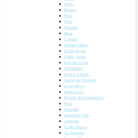
Gray
Brown
Red
Pink
Purple
Blue
Candy
Celebration
Dusty Rose
Fallin´ Love
French Time
Full Glitter
Make a Wish
Summer Stories
Love Story
Stay Cosy
Winter Wonderland
Fluo
Kiss Me
Warmin´ Fall
Lollipop
Funky Disco
So Simple