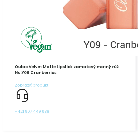
Oulac Velvet Matte Lipstick zamatový matný rúž
No.Y09 Cranberries
Zobraziť produkt
+421 907 449 638