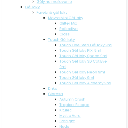
Gély na maľovanie
Gél laky
Farebné gél laky
Moyra Mini Gél laky
Glitter Mix
Reflective
Glass
Touch Gél laky
Touch One Step Gél laky 9ml
Touch Gél laky PIXI 9ml
Touch Gél laky Space 9ml
Touch Gél laky 3D Cat Eye
9ml
Touch Gél laky Neon 9ml
Touch Gél laky 9ml
Touch Gél laky Alchemy 9ml
Dnka
Claresa
Autumn Crush
Tropical Escape
Kitulec
Mystic Aura
Starlight
Nude