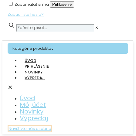
Zapamätať si ma
Prihlásenie
Zabudli ste heslo?
✕
Kategórie produktov
ÚVOD
PRIHLÁSENIE
NOVINKY
VÝPREDAJ
✕
Úvod
Môj účet
Novinky
Výpredaj
Navštívte nás osobne