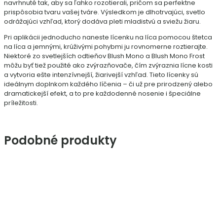
navrhnuté tak, aby sa ľahko rozotierali, pričom sa perfektne
prispôsobia tvaru vašej tváre. Výsledkom je dlhotrvajúci, svetlo
odrážajúci vzhľad, ktorý dodáva pleti mladistvú a sviežu žiaru.
Pri aplikácii jednoducho naneste lícenku na líca pomocou štetca
na líca a jemnými, krúživými pohybmi ju rovnomerne roztierajte.
Niektoré zo svetlejších odtieňov Blush Mono a Blush Mono Frost
môžu byť tiež použité ako zvýrazňovače, čím zvýraznia lícne kosti
a vytvoria ešte intenzívnejší, žiarivejší vzhľad. Tieto lícenky sú
ideálnym doplnkom každého líčenia – či už pre prirodzený alebo
dramatickejší efekt, a to pre každodenné nosenie i špeciálne
príležitosti.
Podobné produkty