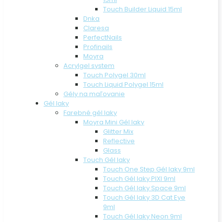
Touch Builder Liquid 15ml
Dnka
Claresa
PerfectNails
Profinails
Moyra
Acrylgel system
Touch Polygel 30ml
Touch Liquid Polygel 15ml
Gély na maľovanie
Gél laky
Farebné gél laky
Moyra Mini Gél laky
Glitter Mix
Reflective
Glass
Touch Gél laky
Touch One Step Gél laky 9ml
Touch Gél laky PIXI 9ml
Touch Gél laky Space 9ml
Touch Gél laky 3D Cat Eye
9ml
Touch Gél laky Neon 9ml