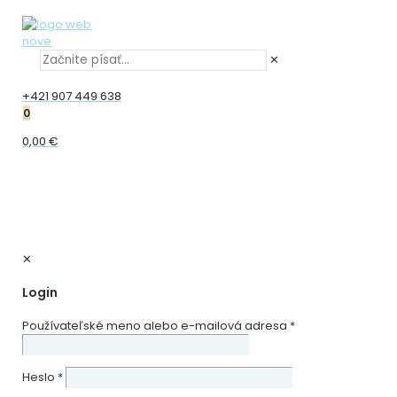
✕
+421 907 449 638
0
0,00 €
✕
Login
Používateľské meno alebo e-mailová adresa
*
Heslo
*