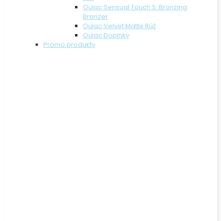
Oulac Sensual Touch S. Bronzing
Bronzer
Oulac Velvet Matte Rúž
Oulac Doplnky
Promo produkty