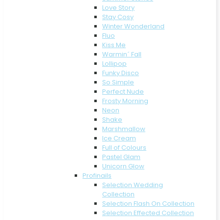
Love Story
Stay Cosy
Winter Wonderland
Fluo
Kiss Me
Warmin´ Fall
Lollipop
Funky Disco
So Simple
Perfect Nude
Frosty Morning
Neon
Shake
Marshmallow
Ice Cream
Full of Colours
Pastel Glam
Unicorn Glow
Profinails
Selection Wedding
Collection
Selection Flash On Collection
Selection Effected Collection