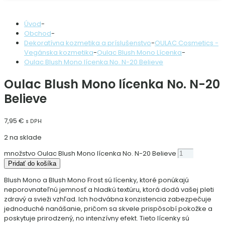
Úvod
-
Obchod
-
Dekoratívna kozmetika a príslušenstvo
-
OULAC Cosmetics -
Vegánska kozmetika
-
Oulac Blush Mono Lícenka
-
Oulac Blush Mono lícenka No. N-20 Believe
Oulac Blush Mono lícenka No. N-20
Believe
7,95
€
s DPH
2 na sklade
množstvo Oulac Blush Mono lícenka No. N-20 Believe
Pridať do košíka
Blush Mono a Blush Mono Frost sú lícenky, ktoré ponúkajú
neporovnateľnú jemnosť a hladkú textúru, ktorá dodá vašej pleti
zdravý a svieži vzhľad. Ich hodvábna konzistencia zabezpečuje
jednoduché nanášanie, pričom sa skvele prispôsobí pokožke a
poskytuje prirodzený, no intenzívny efekt. Tieto lícenky sú