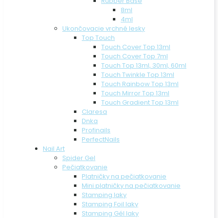
Rubber Base
8ml
4ml
Ukončovacie vrchné lesky
Top Touch
Touch Cover Top 13ml
Touch Cover Top 7ml
Touch Top 13ml, 30ml, 60ml
Touch Twinkle Top 13ml
Touch Rainbow Top 13ml
Touch Mirror Top 13ml
Touch Gradient Top 13ml
Claresa
Dnka
Profinails
PerfectNails
Nail Art
Spider Gel
Pečiatkovanie
Platničky na pečiatkovanie
Mini platničky na pečiatkovanie
Stamping laky
Stamping Foil laky
Stamping Gél laky