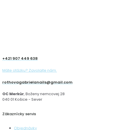
+421 907 449 638
Máte otázku? Zavolajte nám.
rothovagabrielanails@gmail.com
OC Merkúr
, Boženy nemcovej 28
040 01 Košice - Sever
Zákaznícky servis
Objednávky