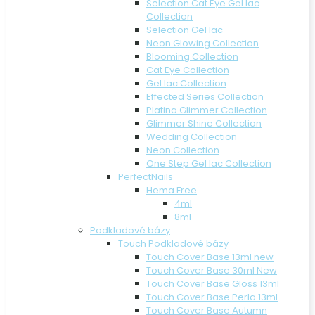
Selection Cat Eye Gel lac
Collection
Selection Gel lac
Neon Glowing Collection
Blooming Collection
Cat Eye Collection
Gel lac Collection
Effected Series Collection
Platina Glimmer Collection
Glimmer Shine Collection
Wedding Collection
Neon Collection
One Step Gel lac Collection
PerfectNails
Hema Free
4ml
8ml
Podkladové bázy
Touch Podkladové bázy
Touch Cover Base 13ml new
Touch Cover Base 30ml New
Touch Cover Base Gloss 13ml
Touch Cover Base Perla 13ml
Touch Cover Base Autumn