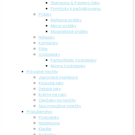
Stamping & Painting Gély
Pomôcky k pečiatkovaniu
Prášky
Reflexné prášky
Mirror prášky
Magnetické prášky
Nálepky
Kamienky
Fólie
Vodolepky
PerfectNails Vodolepky
Moyra Vodolepky
Prírodné nechty
Japonská manikúra
Klasické laky
Detské laky
Krémy na ruky
Olejčeky na nechty
Spa masážne sviečky
Príslušenstvo
Pododisky
Nadstavce
Kliešte
Nožničky