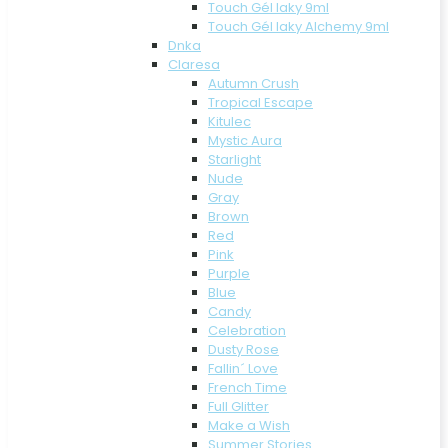
Touch Gél laky 9ml
Touch Gél laky Alchemy 9ml
Dnka
Claresa
Autumn Crush
Tropical Escape
Kitulec
Mystic Aura
Starlight
Nude
Gray
Brown
Red
Pink
Purple
Blue
Candy
Celebration
Dusty Rose
Fallin´ Love
French Time
Full Glitter
Make a Wish
Summer Stories