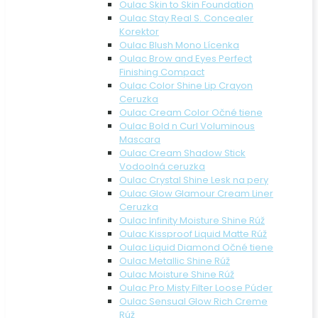
Oulac Skin to Skin Foundation
Oulac Stay Real S. Concealer
Korektor
Oulac Blush Mono Lícenka
Oulac Brow and Eyes Perfect
Finishing Compact
Oulac Color Shine Lip Crayon
Ceruzka
Oulac Cream Color Očné tiene
Oulac Bold n Curl Voluminous
Mascara
Oulac Cream Shadow Stick
Vodoolná ceruzka
Oulac Crystal Shine Lesk na pery
Oulac Glow Glamour Cream Liner
Ceruzka
Oulac Infinity Moisture Shine Rúž
Oulac Kissproof Liquid Matte Rúž
Oulac Liquid Diamond Očné tiene
Oulac Metallic Shine Rúž
Oulac Moisture Shine Rúž
Oulac Pro Misty Filter Loose Púder
Oulac Sensual Glow Rich Creme
Rúž