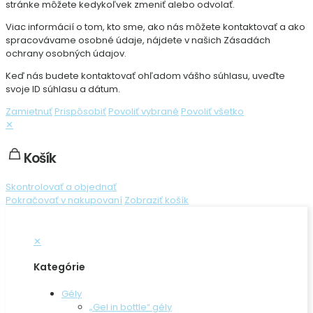
stránke môžete kedykoľvek zmeniť alebo odvolať.
Viac informácií o tom, kto sme, ako nás môžete kontaktovať a ako
spracovávame osobné údaje, nájdete v našich Zásadách
ochrany osobných údajov.
Keď nás budete kontaktovať ohľadom vášho súhlasu, uveďte
svoje ID súhlasu a dátum.
Zamietnuť
Prispôsobiť
Povoliť vybrané
Povoliť všetko
✕
Košík
Skontrolovať a objednať
Pokračovať v nakupovaní
Zobraziť košík
✕
Kategórie
Gély
„Gel in bottle“ gély