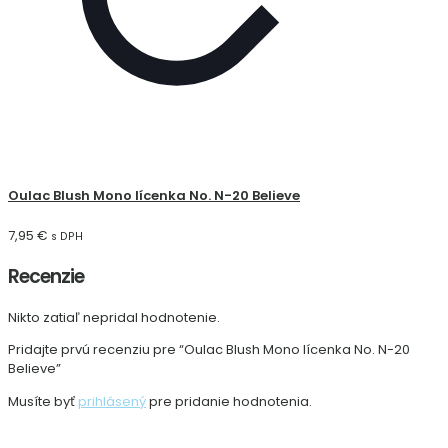
Oulac Blush Mono lícenka No. N-20 Believe
7,95
€
s DPH
Recenzie
Nikto zatiaľ nepridal hodnotenie.
Pridajte prvú recenziu pre “Oulac Blush Mono lícenka No. N-20
Believe”
Musíte byť
prihlásený
pre pridanie hodnotenia.