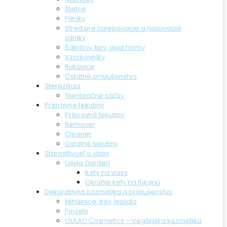
Štetce
Pilníky
Stred pre nalepovacie a nasúvacie
pilníky
Šablóny, tipy, dual formy
Vzorkovníky
Rukavice
Ostatné príslušenstvo
Sterilizácia
Sterilizačné sáčky
Prípravne tekutiny
Prípravné tekutiny
Remover
Cleaner
Ostatné tekutiny
Starostlivosť o vlasy
Olivia Garden
Kefy na vlasy
Okrúhle kefy na fúkanú
Dekoratívna kozmetika a príslušenstvo
Mihálnice, trsy, lepidlo
Pinzety
OULAC Cosmetics – Vegánska kozmetika