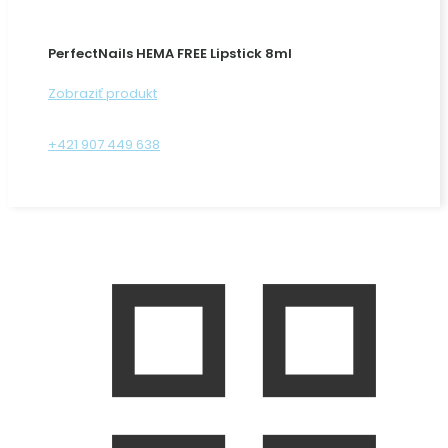
PerfectNails HEMA FREE Lipstick 8ml
Zobraziť produkt
+421 907 449 638