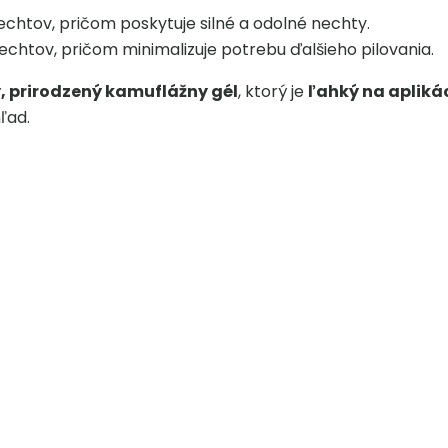
echtov, pričom poskytuje silné a odolné nechty.
echtov, pričom minimalizuje potrebu ďalšieho pilovania.
ý, prirodzený kamuflážny gél
, ktorý je
ľahký na apliká
ľad.