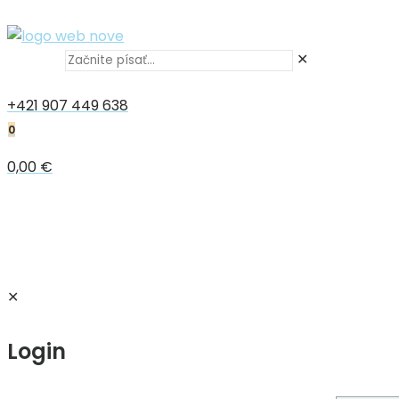
✕
+421 907 449 638
0
0,00 €
✕
Login