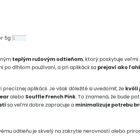
er 5g
mným
teplým ružovým odtieňom
, ktorý poskytuje veľm
i po dlhšom používaní, a pri aplikácii sa
prejaví ako ľah
i precíznej aplikácii. Je však dôležité si uvedomiť, že
kvôl
lear
alebo
Souffle French Pink
. To znamená, že bude pot
sti
sa veľmi dobre zapracuje a
minimalizuje potrebu b
mu odtieňu je skvelý na zakrytie nerovností alebo prir