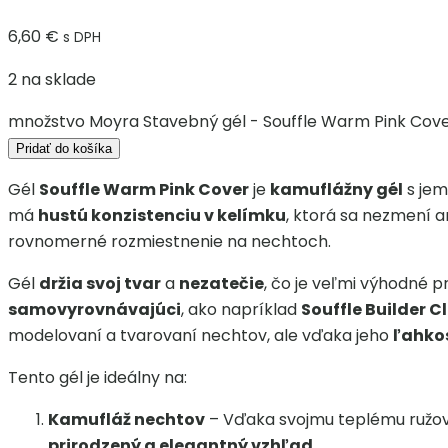
6,60
€
s DPH
2 na sklade
množstvo Moyra Stavebný gél - Souffle Warm Pink Cov
Pridať do košíka
Gél
Souffle Warm Pink Cover
je
kamuflážny gél
s je
má
hustú konzistenciu v kelímku
, ktorá sa nezmení an
rovnomerné rozmiestnenie na nechtoch.
Gél
držia svoj tvar
a
nezatečie
, čo je veľmi výhodné pr
samovyrovnávajúci
, ako napríklad
Souffle Builder C
modelovaní a tvarovaní nechtov, ale vďaka jeho
ľahko
Tento gél je ideálny na:
Kamufláž nechtov
– Vďaka svojmu teplému ružové
prirodzený a elegantný vzhľad
.