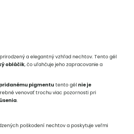
i prirodzený a elegantný vzhľad nechtov. Tento gél
ký obláčik
, čo uľahčuje jeho zapracovanie a
i pridanému pigmentu
tento gél
nie je
rebné venovať trochu viac pozornosti pri
rúsenia
.
odzených poškodení nechtov a poskytuje veľmi