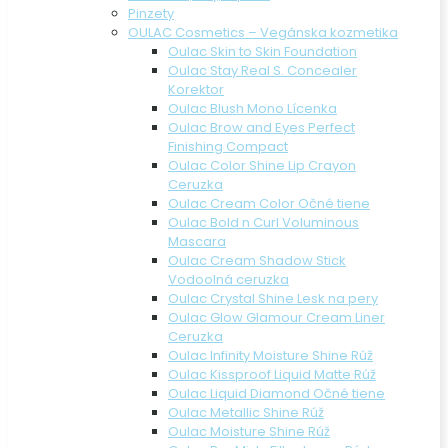
Pinzety
OULAC Cosmetics – Vegánska kozmetika
Oulac Skin to Skin Foundation
Oulac Stay Real S. Concealer
Korektor
Oulac Blush Mono Lícenka
Oulac Brow and Eyes Perfect
Finishing Compact
Oulac Color Shine Lip Crayon
Ceruzka
Oulac Cream Color Očné tiene
Oulac Bold n Curl Voluminous
Mascara
Oulac Cream Shadow Stick
Vodoolná ceruzka
Oulac Crystal Shine Lesk na pery
Oulac Glow Glamour Cream Liner
Ceruzka
Oulac Infinity Moisture Shine Rúž
Oulac Kissproof Liquid Matte Rúž
Oulac Liquid Diamond Očné tiene
Oulac Metallic Shine Rúž
Oulac Moisture Shine Rúž