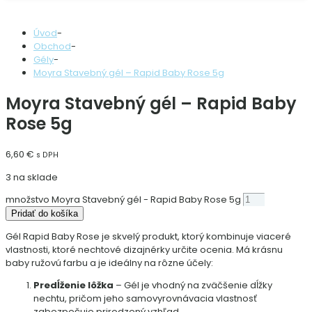
Úvod
-
Obchod
-
Gély
-
Moyra Stavebný gél – Rapid Baby Rose 5g
Moyra Stavebný gél – Rapid Baby
Rose 5g
6,60
€
s DPH
3 na sklade
množstvo Moyra Stavebný gél - Rapid Baby Rose 5g
Pridať do košíka
Gél Rapid Baby Rose je skvelý produkt, ktorý kombinuje viaceré
vlastnosti, ktoré nechtové dizajnérky určite ocenia. Má krásnu
baby ružovú farbu a je ideálny na rôzne účely:
Predĺženie lôžka
– Gél je vhodný na zväčšenie dĺžky
nechtu, pričom jeho samovyrovnávacia vlastnosť
zabezpečuje prirodzený vzhľad.