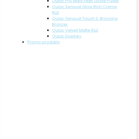
Oulac Pro Misty Filter Loose Púder
Oulac Sensual Glow Rich Creme
Rúž
Oulac Sensual Touch S. Bronzing
Bronzer
Oulac Velvet Matte Rúž
Oulac Doplnky
Promo produkty