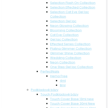
Selection Flash On Collection
Selection Effected Collection
Selection Cat Eye Gel lac
Collection
Selection Gel lac
Neon Glowing Collection
Blooming Collection
Cat Eye Collection
Gel lac Collection
Effected Series Collection
Platina Glimmer Collection
Glimmer Shine Collection
Wedding Collection
Neon Collection
One Step Gel lac Collection
PerfectNails
Hema Free
4ml
8ml
Podkladové bázy
Touch Podkladové bázy
Touch Cover Base 13ml new
Touch Cover Base 30ml New