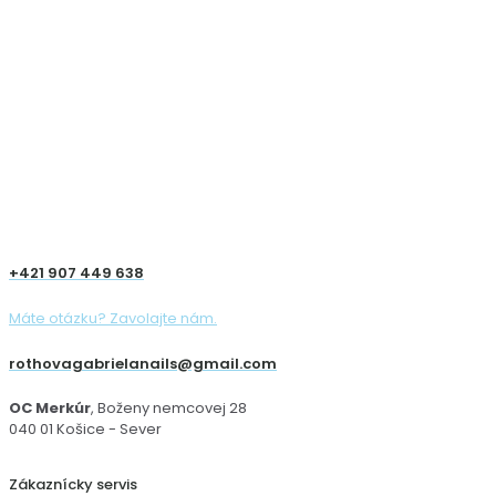
+421 907 449 638
Máte otázku? Zavolajte nám.
rothovagabrielanails@gmail.com
OC Merkúr
, Boženy nemcovej 28
040 01 Košice - Sever
Zákaznícky servis