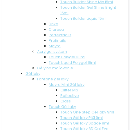
Touch Builder Shine Mix 15ml
Touch Builder Gel Shine Bright
15ml
Touch Builder Liquid 15ml
Dnka
Claresa
PerfectNails
Profinails
Moyra
Acrylgel system
Touch Polygel 30ml
Touch Liquid Polygel 15ml
Gély na maľovanie
Gél laky
Farebné gél laky
Moyra Mini Gél laky
Glitter Mix
Reflective
Glass
Touch Gél laky
Touch One Step Gél laky 9ml
Touch Gél laky PIXI 9ml
Touch Gél laky Space 9ml
Touch Gél laky 3D Cat Eye