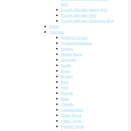
9ml
Touch Gél laky Neon 9ml
Touch Gél laky 9ml
Touch Gél laky Alchemy 9ml
Dnka
Claresa
Autumn Crush
Tropical Escape
Kitulec
Mystic Aura
Starlight
Nude
Gray
Brown
Red
Pink
Purple
Blue
Candy
Celebration
Dusty Rose
Fallin´ Love
French Time