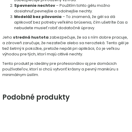
Spevnenie nechtov
– Použitím tohto gélu možno
dosiahnuť pevnejšie a odolnejšie nechty.
Modeláž bez pilovania
– To znamená, že gél sa dá
aplikovať bez potreby veľkého brúsenia, čím ušetríte čas a
nebudete musieť robiť dodatočné úpravy.
Jeho
stredná hustota
zabezpečuje, že sa s ním dobre pracuje,
a zároveň zaručuje, že nezatečie alebo sa nerozteká. Tento gél je
tiež šetrný k pokožke, pretože nepáli pri aplikácii, čo je veľkou
výhodou pre tých, ktorí majú citlivé nechty.
Tento produkt je ideálny pre profesionálov aj pre domácich
používateľov, ktorí si chcú vytvoriť krásny a pevný manikúru s
minimálnym úsilím.
Podobné produkty