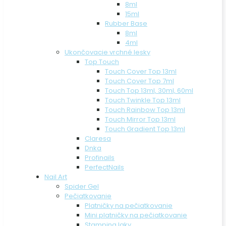
8ml
15ml
Rubber Base
8ml
4ml
Ukončovacie vrchné lesky
Top Touch
Touch Cover Top 13ml
Touch Cover Top 7ml
Touch Top 13ml, 30ml, 60ml
Touch Twinkle Top 13ml
Touch Rainbow Top 13ml
Touch Mirror Top 13ml
Touch Gradient Top 13ml
Claresa
Dnka
Profinails
PerfectNails
Nail Art
Spider Gel
Pečiatkovanie
Platničky na pečiatkovanie
Mini platničky na pečiatkovanie
Stamping laky