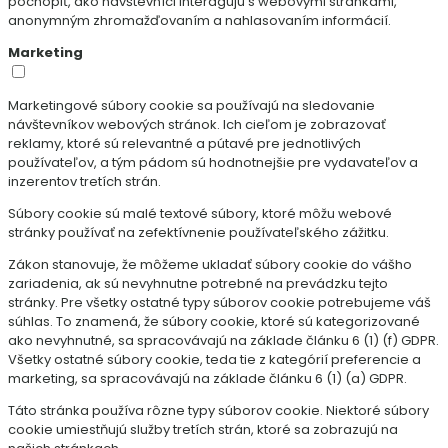
pochopiť, ako návštevníci interagujú s webovými stránkami,
anonymným zhromažďovaním a nahlasovaním informácií.
Marketing
Marketingové súbory cookie sa používajú na sledovanie
návštevníkov webových stránok. Ich cieľom je zobrazovať
reklamy, ktoré sú relevantné a pútavé pre jednotlivých
používateľov, a tým pádom sú hodnotnejšie pre vydavateľov a
inzerentov tretích strán.
Súbory cookie sú malé textové súbory, ktoré môžu webové
stránky používať na zefektívnenie používateľského zážitku.
Zákon stanovuje, že môžeme ukladať súbory cookie do vášho
zariadenia, ak sú nevyhnutne potrebné na prevádzku tejto
stránky. Pre všetky ostatné typy súborov cookie potrebujeme váš
súhlas. To znamená, že súbory cookie, ktoré sú kategorizované
ako nevyhnutné, sa spracovávajú na základe článku 6 (1) (f) GDPR.
Všetky ostatné súbory cookie, teda tie z kategórií preferencie a
marketing, sa spracovávajú na základe článku 6 (1) (a) GDPR.
Táto stránka používa rôzne typy súborov cookie. Niektoré súbory
cookie umiestňujú služby tretích strán, ktoré sa zobrazujú na