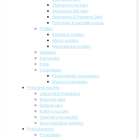
Stamping Foil laky
Stamping Gél laky
Stamping & Painting Gély
Pomôcky k pečiatkovaniu
Prášky
Reflexné prášky
Mirror prášky
Magnetické prášky
Nálepky
Kamienky
Fólie
Vodolepky
PerfectNails Vodolepky
Moyra Vodolepky
Prírodné nechty
Japonská manikúra
Klasické laky
Detské laky
Krémy na ruky
Olejčeky na nechty
Spa masážne sviečky
Príslušenstvo
Pododisky