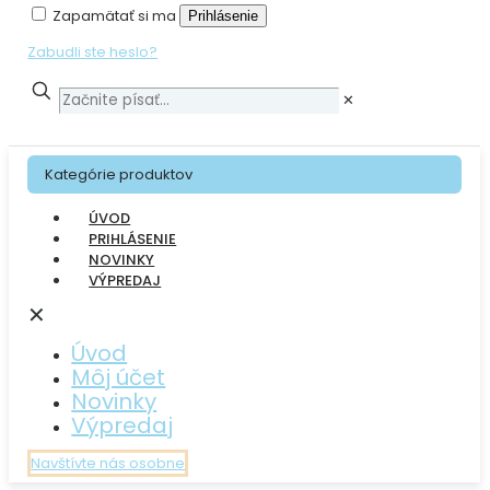
Zapamätať si ma
Prihlásenie
Zabudli ste heslo?
✕
Kategórie produktov
ÚVOD
PRIHLÁSENIE
NOVINKY
VÝPREDAJ
✕
Úvod
Môj účet
Novinky
Výpredaj
Navštívte nás osobne