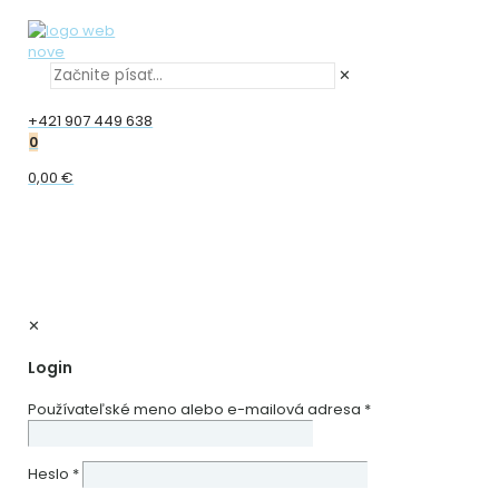
✕
+421 907 449 638
0
0,00 €
✕
Login
Používateľské meno alebo e-mailová adresa
*
Heslo
*