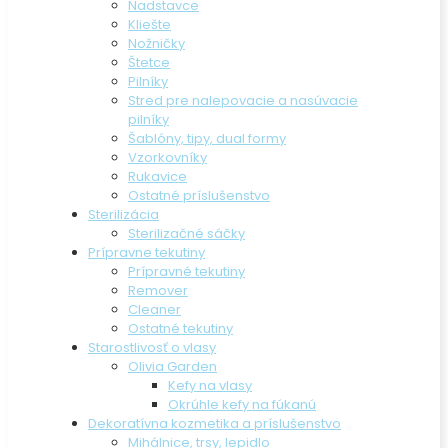
Nadstavce
Kliešte
Nožničky
Štetce
Pilníky
Stred pre nalepovacie a nasúvacie
pilníky
Šablóny, tipy, dual formy
Vzorkovníky
Rukavice
Ostatné príslušenstvo
Sterilizácia
Sterilizačné sáčky
Prípravne tekutiny
Prípravné tekutiny
Remover
Cleaner
Ostatné tekutiny
Starostlivosť o vlasy
Olivia Garden
Kefy na vlasy
Okrúhle kefy na fúkanú
Dekoratívna kozmetika a príslušenstvo
Mihálnice, trsy, lepidlo