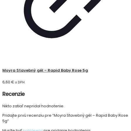
Moyra Stavebný gél – Rapid Baby Rose 5g
6,60
€
s DPH
Recenzie
Nikto zatiaľ nepridal hodnotenie.
Pridajte prvú recenziu pre “Moyra Stavebný gél – Rapid Baby Rose
5g”
Musíte byť
prihlásený
pre pridanie hodnotenia.