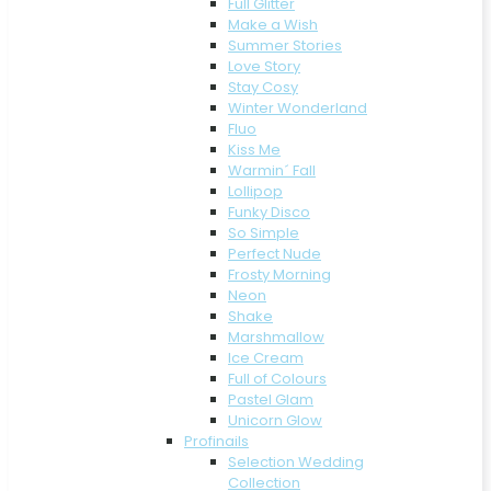
Full Glitter
Make a Wish
Summer Stories
Love Story
Stay Cosy
Winter Wonderland
Fluo
Kiss Me
Warmin´ Fall
Lollipop
Funky Disco
So Simple
Perfect Nude
Frosty Morning
Neon
Shake
Marshmallow
Ice Cream
Full of Colours
Pastel Glam
Unicorn Glow
Profinails
Selection Wedding
Collection