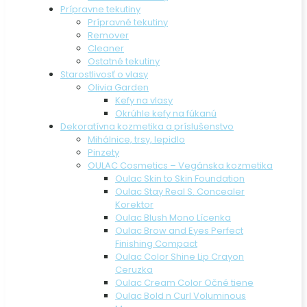
Prípravne tekutiny
Prípravné tekutiny
Remover
Cleaner
Ostatné tekutiny
Starostlivosť o vlasy
Olivia Garden
Kefy na vlasy
Okrúhle kefy na fúkanú
Dekoratívna kozmetika a príslušenstvo
Mihálnice, trsy, lepidlo
Pinzety
OULAC Cosmetics – Vegánska kozmetika
Oulac Skin to Skin Foundation
Oulac Stay Real S. Concealer
Korektor
Oulac Blush Mono Lícenka
Oulac Brow and Eyes Perfect
Finishing Compact
Oulac Color Shine Lip Crayon
Ceruzka
Oulac Cream Color Očné tiene
Oulac Bold n Curl Voluminous