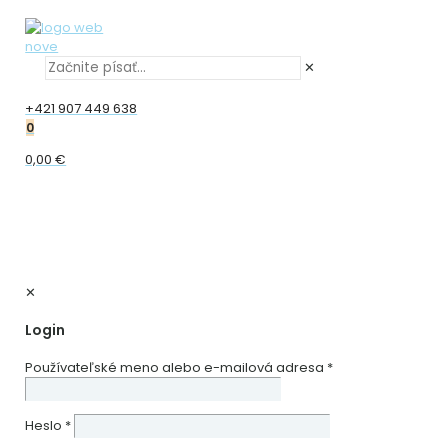
✕
+421 907 449 638
0
0,00 €
✕
Login
Používateľské meno alebo e-mailová adresa
*
Heslo
*