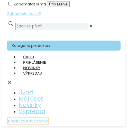
Zapamätať si ma
Prihlásenie
Zabudli ste heslo?
✕
Kategórie produktov
ÚVOD
PRIHLÁSENIE
NOVINKY
VÝPREDAJ
✕
Úvod
Môj účet
Novinky
Výpredaj
Navštívte nás osobne