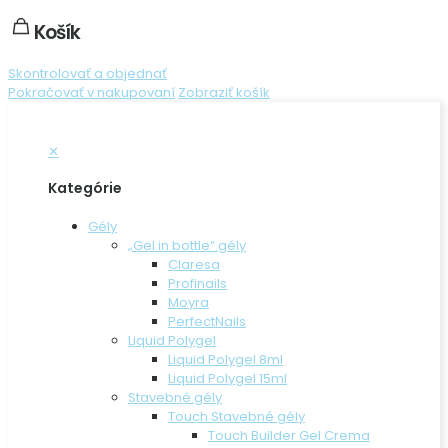
Košík
Skontrolovať a objednať
Pokračovať v nakupovaní
Zobraziť košík
✕
Kategórie
Gély
„Gel in bottle“ gély
Claresa
Profinails
Moyra
PerfectNails
Liquid Polygel
Liquid Polygel 8ml
Liquid Polygel 15ml
Stavebné gély
Touch Stavebné gély
Touch Builder Gel Crema