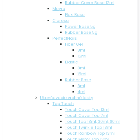
Rubber Cover Base 12ml
Moyra
Flexi Base
Claresa
Power Base 5g
Rubber Base 5g
PerfectNails
Fiber Gel
8ml
15ml
Elastic
8ml
15ml
Rubber Base
8ml
4ml
Ukončovacie vrchné lesky
Top Touch
Touch Cover Top 13ml
Touch Cover Top 7ml
Touch Top 13ml, 30ml, 60ml
Touch Twinkle Top 13ml
Touch Rainbow Top 13ml
Touch Mirror Top 13ml