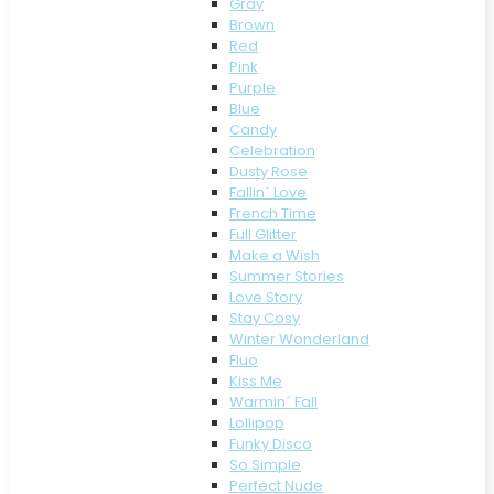
Gray
Brown
Red
Pink
Purple
Blue
Candy
Celebration
Dusty Rose
Fallin´ Love
French Time
Full Glitter
Make a Wish
Summer Stories
Love Story
Stay Cosy
Winter Wonderland
Fluo
Kiss Me
Warmin´ Fall
Lollipop
Funky Disco
So Simple
Perfect Nude