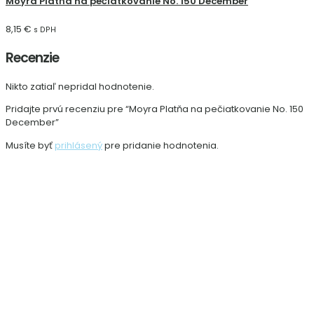
Moyra Platňa na pečiatkovanie No. 150 December
8,15
€
s DPH
Recenzie
Nikto zatiaľ nepridal hodnotenie.
Pridajte prvú recenziu pre “Moyra Platňa na pečiatkovanie No. 150
December”
Musíte byť
prihlásený
pre pridanie hodnotenia.