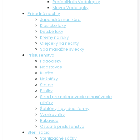
PerfectNails Vodolepky
Moyra Vodolepky
Prírodné nechty
Japonská manikúra
Klasické laky
Detské laky
Krémy na ruky
Olejčeky na nechty
Spa masážne sviečky
Príslušenstvo
Pododisky
Nadstavce
Kliešte
Nožničky
Štetce
Pilníky
Stred pre nalepovacie a nasúvacie
pilníky
Šablóny, tipy, dual formy
Vzorkovníky
Rukavice
Ostatné príslušenstvo
Sterilizácia
Sterilizačné sáčky