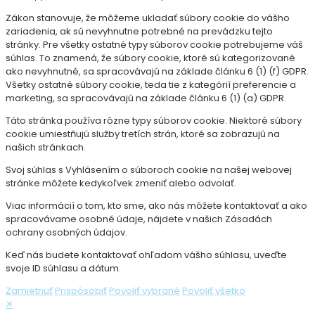
Zákon stanovuje, že môžeme ukladať súbory cookie do vášho
zariadenia, ak sú nevyhnutne potrebné na prevádzku tejto
stránky. Pre všetky ostatné typy súborov cookie potrebujeme váš
súhlas. To znamená, že súbory cookie, ktoré sú kategorizované
ako nevyhnutné, sa spracovávajú na základe článku 6 (1) (f) GDPR.
Všetky ostatné súbory cookie, teda tie z kategórií preferencie a
marketing, sa spracovávajú na základe článku 6 (1) (a) GDPR.
Táto stránka používa rôzne typy súborov cookie. Niektoré súbory
cookie umiestňujú služby tretích strán, ktoré sa zobrazujú na
našich stránkach.
Svoj súhlas s Vyhlásením o súboroch cookie na našej webovej
stránke môžete kedykoľvek zmeniť alebo odvolať.
Viac informácií o tom, kto sme, ako nás môžete kontaktovať a ako
spracovávame osobné údaje, nájdete v našich Zásadách
ochrany osobných údajov.
Keď nás budete kontaktovať ohľadom vášho súhlasu, uveďte
svoje ID súhlasu a dátum.
Zamietnuť
Prispôsobiť
Povoliť vybrané
Povoliť všetko
✕