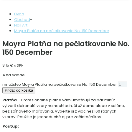
Úvod
-
Obchod
-
Nail Art
-
Moyra Platňa na pečiatkovanie No. 150 December
Moyra Platňa na pečiatkovanie No.
150 December
8,15
€
s DPH
4 na sklade
množstvo Moyra Platňa na pečiatkovanie No. 150 December
Pridať do košíka
Platňa
– Profesionálne platne vám umožňujú za pár minút
vytvoriť dokonalé vzory na nechtoch, či už doma alebo v salóne,
bez zdĺhavého maľovania. Vyberte si z viac než 160 rôznych
vzorov! Použitie je jednoduché aj pre začiatočníkov.
Postup: