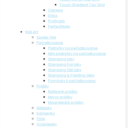
Touch Gradient Top 13ml
Claresa
Dnka
Profinails
PerfectNails
Nail Art
Spider Gel
Pečiatkovanie
Platničky na pečiatkovanie
Mini platničky na pečiatkovanie
Stamping laky
Stamping Foil laky
Stamping Gél laky
Stamping & Painting Gély
Pomôcky k pečiatkovaniu
Prášky
Reflexné prášky
Mirror prášky
Magnetické prášky
Nálepky
Kamienky
Fólie
Vodolepky