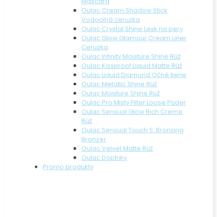
Mascara
Oulac Cream Shadow Stick
Vodoolná ceruzka
Oulac Crystal Shine Lesk na pery
Oulac Glow Glamour Cream Liner
Ceruzka
Oulac Infinity Moisture Shine Rúž
Oulac Kissproof Liquid Matte Rúž
Oulac Liquid Diamond Očné tiene
Oulac Metallic Shine Rúž
Oulac Moisture Shine Rúž
Oulac Pro Misty Filter Loose Púder
Oulac Sensual Glow Rich Creme
Rúž
Oulac Sensual Touch S. Bronzing
Bronzer
Oulac Velvet Matte Rúž
Oulac Doplnky
Promo produkty