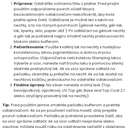
Príprava:
Odstráňte ochrannú fóliu z platne. Pred prvým
použitím odporúčame povrch očistiť Moyra
bezacetónovým odlakovačom niekoľkokrát, aby bola
platňa úplne čistá. Odtláčanie je možné len s lakmi na
nechty, a to na rôznych povrchoch (gélové nechty, gél-lak,
lak, šperky, sklo, papier atď.). Pri odtláčaní na gélové nechty
a gél-lak je potrebné najprv zmatniť nechty prebrusovacím
blokom alebo bufferom.
Pečiatkovanie:
Použite kvalitný lak na nechty s hustejšou
konzistenciou, silnou pigmentáciou a dobrou krycou
schopnosťou. Odporúčame celú kolekciu Stamping lakov.
Vyberte si vzor, naneste naň trochu laku a pomocou stierky
stiahnite prebytočný lak. Ak sa vzor správne odtlačil na
pečiatku, okamžite ju pritlačte na necht. Ak sa lak dostal na
nechtovú kožičku, jednoducho ho odstráňte odlakovačom.
Finálne úpravy:
Na záver naneste vrchný lesk (Top
bezvýpotkový, výpotkový, UV Top gél, Base and Top Coat 2:1
alebo obyčajný priesvitný lak na nechty).
Tip:
Pred použitím jemne zmatnite pečiatku bufferom a pretrite
odlakovačom. Ak sa pri používaní začína mastiť, vždy prejdite
povrch odlakovačom. Pečiatku je potrebné pravidelne čistiť, aby
sa vzor správne odtlačil. Ak sa vzor odtlačí nesprávne alebo
zaschne, môžete použiť rolku na odstránenie nečistôt z oblečenia,