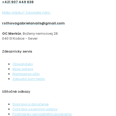
+421 907 449 638
Máte otázku? Zavolajte nám.
rothovagabrielanails@gmail.com
OC Merkúr
, Boženy nemcovej 28
040 01 Košice - Sever
Zákaznícky servis
Objednávky
Moje adresy
Nastavenia účtu
Zabudol som heslo
Užitočné odkazy
Doprava a doručenie
Ochrana osobných údajov
Podmienky vernostného programu