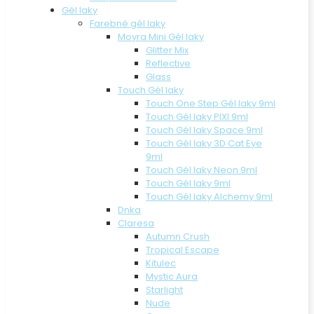
Gél laky
Farebné gél laky
Moyra Mini Gél laky
Glitter Mix
Reflective
Glass
Touch Gél laky
Touch One Step Gél laky 9ml
Touch Gél laky PIXI 9ml
Touch Gél laky Space 9ml
Touch Gél laky 3D Cat Eye
9ml
Touch Gél laky Neon 9ml
Touch Gél laky 9ml
Touch Gél laky Alchemy 9ml
Dnka
Claresa
Autumn Crush
Tropical Escape
Kitulec
Mystic Aura
Starlight
Nude