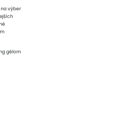
 na výber
ejších
mné
ám
ing gélom