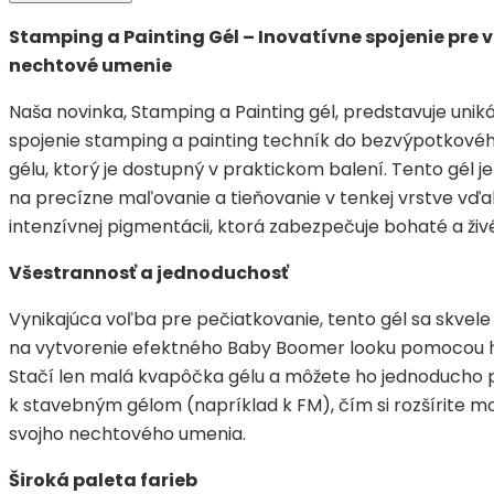
Stamping a Painting Gél – Inovatívne spojenie pre 
nechtové umenie
Naša novinka, Stamping a Painting gél, predstavuje unik
spojenie stamping a painting techník do bezvýpotkové
gélu, ktorý je dostupný v praktickom balení. Tento gél je
na precízne maľovanie a tieňovanie v tenkej vrstve vďak
intenzívnej pigmentácii, ktorá zabezpečuje bohaté a živé
Všestrannosť a jednoduchosť
Vynikajúca voľba pre pečiatkovanie, tento gél sa skvele 
na vytvorenie efektného Baby Boomer looku pomocou 
Stačí len malá kvapôčka gélu a môžete ho jednoducho 
k stavebným gélom (napríklad k FM), čím si rozšírite m
svojho nechtového umenia.
Široká paleta farieb