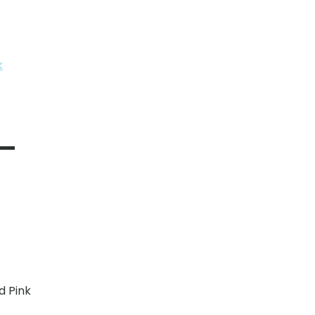
k
 –
d Pink