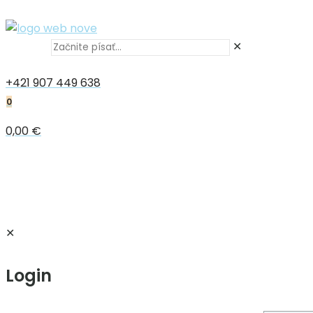
✕
+421 907 449 638
0
0,00 €
✕
Login