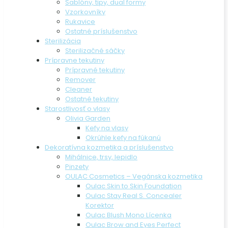
Šablóny, tipy, dual formy
Vzorkovníky
Rukavice
Ostatné príslušenstvo
Sterilizácia
Sterilizačné sáčky
Prípravne tekutiny
Prípravné tekutiny
Remover
Cleaner
Ostatné tekutiny
Starostlivosť o vlasy
Olivia Garden
Kefy na vlasy
Okrúhle kefy na fúkanú
Dekoratívna kozmetika a príslušenstvo
Mihálnice, trsy, lepidlo
Pinzety
OULAC Cosmetics – Vegánska kozmetika
Oulac Skin to Skin Foundation
Oulac Stay Real S. Concealer
Korektor
Oulac Blush Mono Lícenka
Oulac Brow and Eyes Perfect