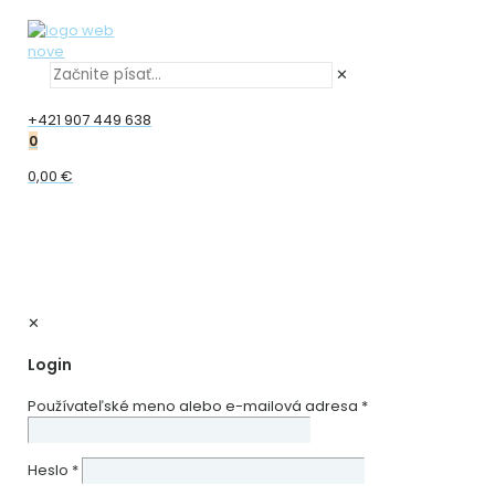
✕
+421 907 449 638
0
0,00 €
✕
Login
Používateľské meno alebo e-mailová adresa
*
Heslo
*