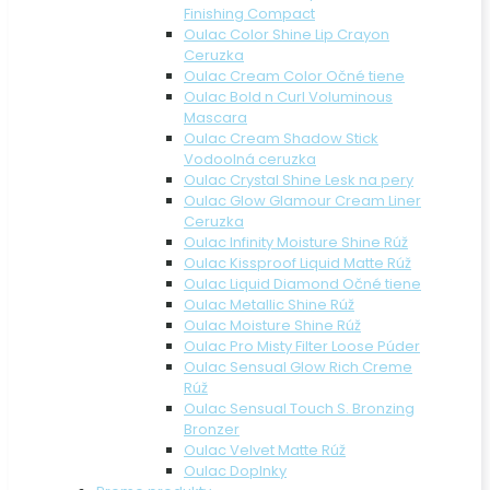
Finishing Compact
Oulac Color Shine Lip Crayon
Ceruzka
Oulac Cream Color Očné tiene
Oulac Bold n Curl Voluminous
Mascara
Oulac Cream Shadow Stick
Vodoolná ceruzka
Oulac Crystal Shine Lesk na pery
Oulac Glow Glamour Cream Liner
Ceruzka
Oulac Infinity Moisture Shine Rúž
Oulac Kissproof Liquid Matte Rúž
Oulac Liquid Diamond Očné tiene
Oulac Metallic Shine Rúž
Oulac Moisture Shine Rúž
Oulac Pro Misty Filter Loose Púder
Oulac Sensual Glow Rich Creme
Rúž
Oulac Sensual Touch S. Bronzing
Bronzer
Oulac Velvet Matte Rúž
Oulac Doplnky