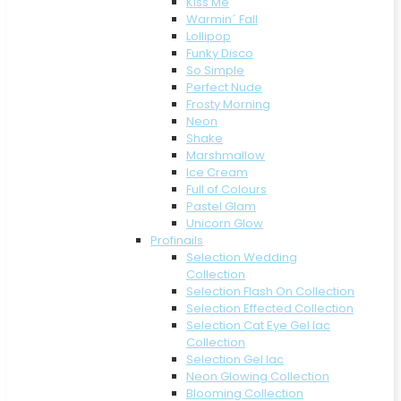
Kiss Me
Warmin´ Fall
Lollipop
Funky Disco
So Simple
Perfect Nude
Frosty Morning
Neon
Shake
Marshmallow
Ice Cream
Full of Colours
Pastel Glam
Unicorn Glow
Profinails
Selection Wedding
Collection
Selection Flash On Collection
Selection Effected Collection
Selection Cat Eye Gel lac
Collection
Selection Gel lac
Neon Glowing Collection
Blooming Collection