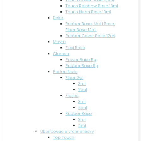
Touch Rainbow Base 13ml
Touch Neon Base 13ml
Dnka
Rubber Base, Multi Base,
Fiber Base 12ml
Rubber Cover Base 12ml
Moyra
Flexi Base
Claresa
Power Base 5g
Rubber Base 5g
PerfectNails
Fiber Gel
8ml
15ml
Elastic
8ml
15ml
Rubber Base
8ml
4ml
Ukončovacie vrchné lesky
Top Touch