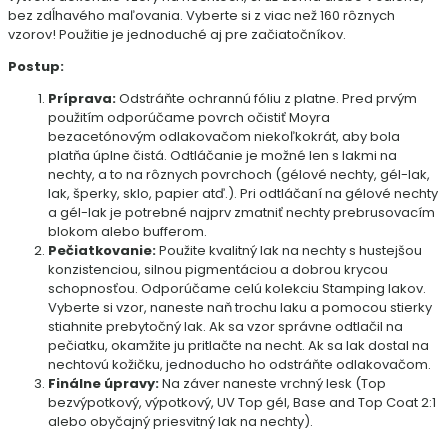
bez zdĺhavého maľovania. Vyberte si z viac než 160 rôznych
vzorov! Použitie je jednoduché aj pre začiatočníkov.
Postup:
Príprava:
Odstráňte ochrannú fóliu z platne. Pred prvým
použitím odporúčame povrch očistiť Moyra
bezacetónovým odlakovačom niekoľkokrát, aby bola
platňa úplne čistá. Odtláčanie je možné len s lakmi na
nechty, a to na rôznych povrchoch (gélové nechty, gél-lak,
lak, šperky, sklo, papier atď.). Pri odtláčaní na gélové nechty
a gél-lak je potrebné najprv zmatniť nechty prebrusovacím
blokom alebo bufferom.
Pečiatkovanie:
Použite kvalitný lak na nechty s hustejšou
konzistenciou, silnou pigmentáciou a dobrou krycou
schopnosťou. Odporúčame celú kolekciu Stamping lakov.
Vyberte si vzor, naneste naň trochu laku a pomocou stierky
stiahnite prebytočný lak. Ak sa vzor správne odtlačil na
pečiatku, okamžite ju pritlačte na necht. Ak sa lak dostal na
nechtovú kožičku, jednoducho ho odstráňte odlakovačom.
Finálne úpravy:
Na záver naneste vrchný lesk (Top
bezvýpotkový, výpotkový, UV Top gél, Base and Top Coat 2:1
alebo obyčajný priesvitný lak na nechty).