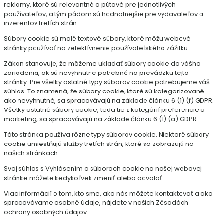
reklamy, ktoré sú relevantné a pútavé pre jednotlivých
používateľov, a tým pádom sú hodnotnejšie pre vydavateľov a
inzerentov tretích strán.
Súbory cookie sú malé textové súbory, ktoré môžu webové
stránky používať na zefektívnenie používateľského zážitku.
Zákon stanovuje, že môžeme ukladať súbory cookie do vášho
zariadenia, ak sú nevyhnutne potrebné na prevádzku tejto
stránky. Pre všetky ostatné typy súborov cookie potrebujeme váš
súhlas. To znamená, že súbory cookie, ktoré sú kategorizované
ako nevyhnutné, sa spracovávajú na základe článku 6 (1) (f) GDPR.
Všetky ostatné súbory cookie, teda tie z kategórií preferencie a
marketing, sa spracovávajú na základe článku 6 (1) (a) GDPR.
Táto stránka používa rôzne typy súborov cookie. Niektoré súbory
cookie umiestňujú služby tretích strán, ktoré sa zobrazujú na
našich stránkach.
Svoj súhlas s Vyhlásením o súboroch cookie na našej webovej
stránke môžete kedykoľvek zmeniť alebo odvolať.
Viac informácií o tom, kto sme, ako nás môžete kontaktovať a ako
spracovávame osobné údaje, nájdete v našich Zásadách
ochrany osobných údajov.