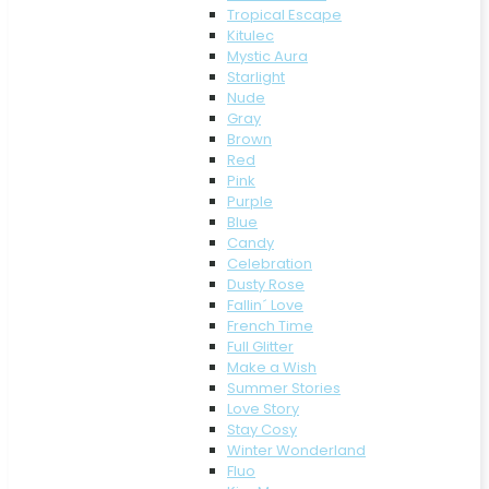
Tropical Escape
Kitulec
Mystic Aura
Starlight
Nude
Gray
Brown
Red
Pink
Purple
Blue
Candy
Celebration
Dusty Rose
Fallin´ Love
French Time
Full Glitter
Make a Wish
Summer Stories
Love Story
Stay Cosy
Winter Wonderland
Fluo