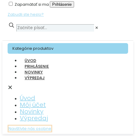
Zapamätať si ma
Prihlásenie
Zabudli ste heslo?
✕
Kategórie produktov
ÚVOD
PRIHLÁSENIE
NOVINKY
VÝPREDAJ
✕
Úvod
Môj účet
Novinky
Výpredaj
Navštívte nás osobne