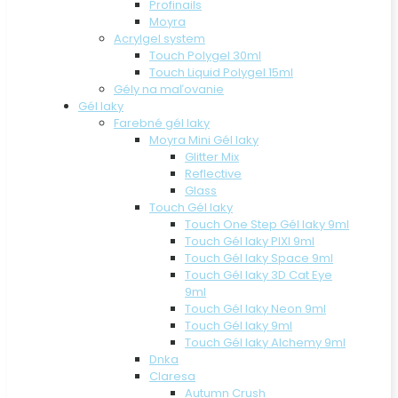
Profinails
Moyra
Acrylgel system
Touch Polygel 30ml
Touch Liquid Polygel 15ml
Gély na maľovanie
Gél laky
Farebné gél laky
Moyra Mini Gél laky
Glitter Mix
Reflective
Glass
Touch Gél laky
Touch One Step Gél laky 9ml
Touch Gél laky PIXI 9ml
Touch Gél laky Space 9ml
Touch Gél laky 3D Cat Eye
9ml
Touch Gél laky Neon 9ml
Touch Gél laky 9ml
Touch Gél laky Alchemy 9ml
Dnka
Claresa
Autumn Crush