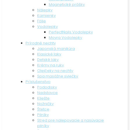
Magnetické prášky
Nálepky
Kamienky
Fólie
Vodolepky
PerfectNails Vodolepky
Moyra Vodolepky
Prírodné nechty
Japonská manikúra
Klasické laky
Detské laky
Krémy na ruky
Olejčeky na nechty
Spa masážne sviečky
Príslušenstvo
Pododisky
Nadstavce
Kliešte
Nožničky
Štetce
Pilníky
Stred pre nalepovacie a nasúvacie
pilníky