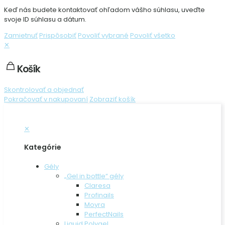
Keď nás budete kontaktovať ohľadom vášho súhlasu, uveďte
svoje ID súhlasu a dátum.
Zamietnuť
Prispôsobiť
Povoliť vybrané
Povoliť všetko
✕
Košík
Skontrolovať a objednať
Pokračovať v nakupovaní
Zobraziť košík
✕
Kategórie
Gély
„Gel in bottle“ gély
Claresa
Profinails
Moyra
PerfectNails
Liquid Polygel