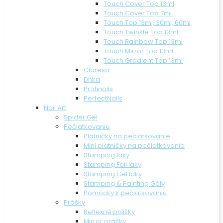
Touch Cover Top 13ml
Touch Cover Top 7ml
Touch Top 13ml, 30ml, 60ml
Touch Twinkle Top 13ml
Touch Rainbow Top 13ml
Touch Mirror Top 13ml
Touch Gradient Top 13ml
Claresa
Dnka
Profinails
PerfectNails
Nail Art
Spider Gel
Pečiatkovanie
Platničky na pečiatkovanie
Mini platničky na pečiatkovanie
Stamping laky
Stamping Foil laky
Stamping Gél laky
Stamping & Painting Gély
Pomôcky k pečiatkovaniu
Prášky
Reflexné prášky
Mirror prášky