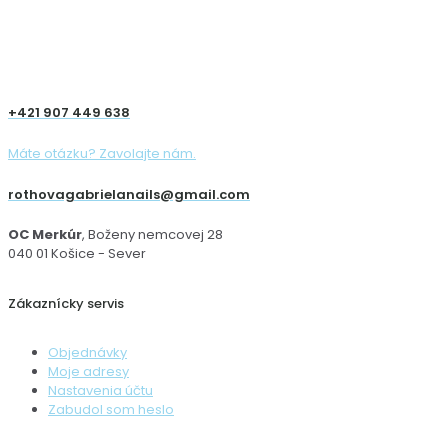
+421 907 449 638
Máte otázku? Zavolajte nám.
rothovagabrielanails@gmail.com
OC Merkúr
, Boženy nemcovej 28
040 01 Košice - Sever
Zákaznícky servis
Objednávky
Moje adresy
Nastavenia účtu
Zabudol som heslo