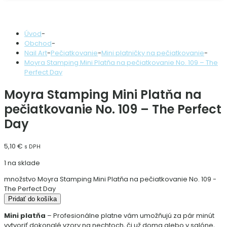
Úvod
-
Obchod
-
Nail Art
-
Pečiatkovanie
-
Mini platničky na pečiatkovanie
-
Moyra Stamping Mini Platňa na pečiatkovanie No. 109 – The
Perfect Day
Moyra Stamping Mini Platňa na
pečiatkovanie No. 109 – The Perfect
Day
5,10
€
s DPH
1 na sklade
množstvo Moyra Stamping Mini Platňa na pečiatkovanie No. 109 -
The Perfect Day
Pridať do košíka
Mini platňa
– Profesionálne platne vám umožňujú za pár minút
vytvoriť dokonalé vzory na nechtoch, či už doma alebo v salóne,