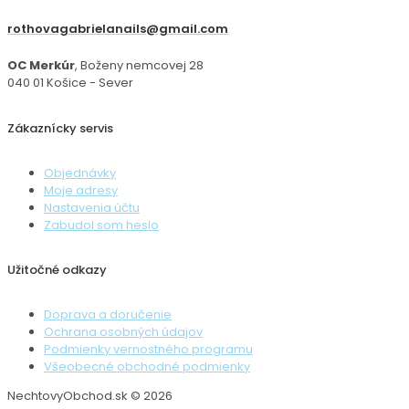
rothovagabrielanails@gmail.com
OC Merkúr
, Boženy nemcovej 28
040 01 Košice - Sever
Zákaznícky servis
Objednávky
Moje adresy
Nastavenia účtu
Zabudol som heslo
Užitočné odkazy
Doprava a doručenie
Ochrana osobných údajov
Podmienky vernostného programu
Všeobecné obchodné podmienky
NechtovyObchod.sk © 2026