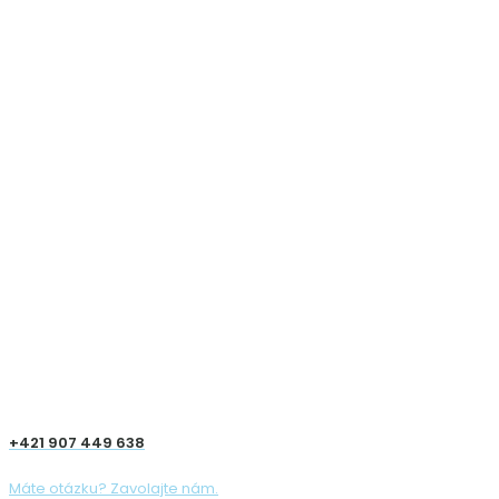
+421 907 449 638
Máte otázku? Zavolajte nám.