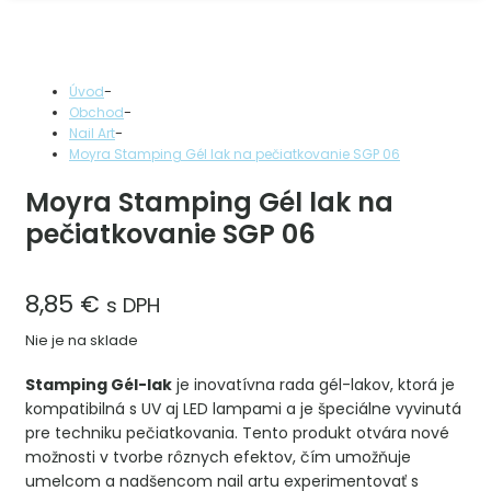
-
Úvod
-
Obchod
-
Nail Art
Moyra Stamping Gél lak na pečiatkovanie SGP 06
Moyra Stamping Gél lak na
pečiatkovanie SGP 06
8,85
€
s DPH
Nie je na sklade
Stamping Gél-lak
je inovatívna rada gél-lakov, ktorá je
kompatibilná s UV aj LED lampami a je špeciálne vyvinutá
pre techniku pečiatkovania. Tento produkt otvára nové
možnosti v tvorbe rôznych efektov, čím umožňuje
umelcom a nadšencom nail artu experimentovať s