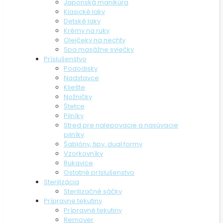
Japonská manikúra
Klasické laky
Detské laky
Krémy na ruky
Olejčeky na nechty
Spa masážne sviečky
Príslušenstvo
Pododisky
Nadstavce
Kliešte
Nožničky
Štetce
Pilníky
Stred pre nalepovacie a nasúvacie
pilníky
Šablóny, tipy, dual formy
Vzorkovníky
Rukavice
Ostatné príslušenstvo
Sterilizácia
Sterilizačné sáčky
Prípravne tekutiny
Prípravné tekutiny
Remover