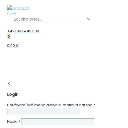
✕
+421 907 449 638
0
0,00 €
✕
Login
Používateľské meno alebo e-mailová adresa
*
Heslo
*