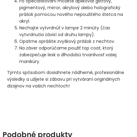
Po opečiatkovaní môžete aplikovať glitrový,
pigmentový, mirror, akrylový alebo holografický
prášok pomocou nového nepoužitého štetca na
akryl.
Nechajte vytvrdnúť v lampe 2 minúty (čas
vytvrdnutia závisí od druhu lampy).
Opatrne oprášite zvyškový prášok z nechtov.
Na záver odporúčame použiť top coat, ktorý
zabezpečuje lesk a dlhodobú trvanlivosť vašej
manikúry.
Týmto spôsobom dosiahnete nádherné, profesionálne
výsledky a užijete si zábavu pri vytváraní originálnych
dizajnov na vašich nechtoch!
Podobné produkty