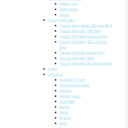
Glitter Mix
Reflective
Glass
Touch Gél laky
Touch One Step Gél laky 9ml
Touch Gél laky PIXI 9ml
Touch Gél laky Space 9ml
Touch Gél laky 3D Cat Eye
9ml
Touch Gél laky Neon 9ml
Touch Gél laky 9ml
Touch Gél laky Alchemy 9ml
Dnka
Claresa
Autumn Crush
Tropical Escape
Kitulec
Mystic Aura
Starlight
Nude
Gray
Brown
Red