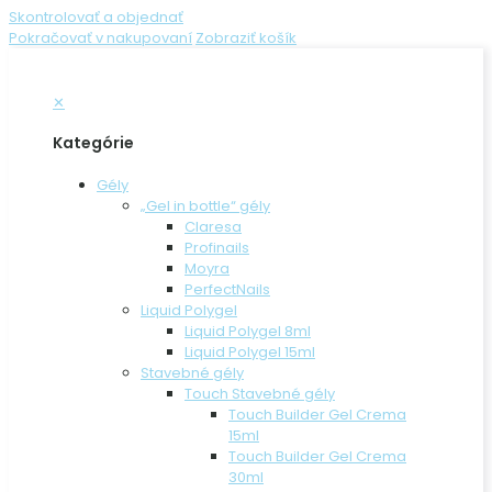
Skontrolovať a objednať
Pokračovať v nakupovaní
Zobraziť košík
✕
Kategórie
Gély
„Gel in bottle“ gély
Claresa
Profinails
Moyra
PerfectNails
Liquid Polygel
Liquid Polygel 8ml
Liquid Polygel 15ml
Stavebné gély
Touch Stavebné gély
Touch Builder Gel Crema
15ml
Touch Builder Gel Crema
30ml