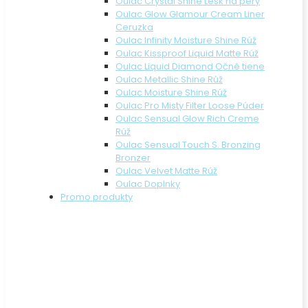
Oulac Crystal Shine Lesk na pery
Oulac Glow Glamour Cream Liner
Ceruzka
Oulac Infinity Moisture Shine Rúž
Oulac Kissproof Liquid Matte Rúž
Oulac Liquid Diamond Očné tiene
Oulac Metallic Shine Rúž
Oulac Moisture Shine Rúž
Oulac Pro Misty Filter Loose Púder
Oulac Sensual Glow Rich Creme
Rúž
Oulac Sensual Touch S. Bronzing
Bronzer
Oulac Velvet Matte Rúž
Oulac Doplnky
Promo produkty