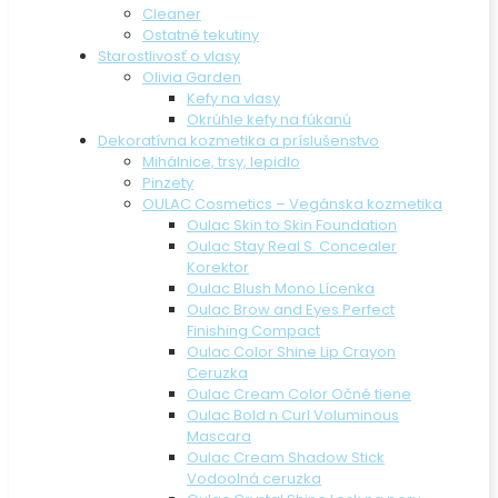
Cleaner
Ostatné tekutiny
Starostlivosť o vlasy
Olivia Garden
Kefy na vlasy
Okrúhle kefy na fúkanú
Dekoratívna kozmetika a príslušenstvo
Mihálnice, trsy, lepidlo
Pinzety
OULAC Cosmetics – Vegánska kozmetika
Oulac Skin to Skin Foundation
Oulac Stay Real S. Concealer
Korektor
Oulac Blush Mono Lícenka
Oulac Brow and Eyes Perfect
Finishing Compact
Oulac Color Shine Lip Crayon
Ceruzka
Oulac Cream Color Očné tiene
Oulac Bold n Curl Voluminous
Mascara
Oulac Cream Shadow Stick
Vodoolná ceruzka