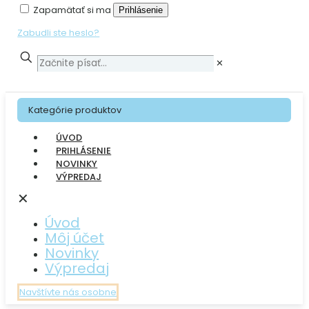
Zapamätať si ma
Prihlásenie
Zabudli ste heslo?
✕
Kategórie produktov
ÚVOD
PRIHLÁSENIE
NOVINKY
VÝPREDAJ
✕
Úvod
Môj účet
Novinky
Výpredaj
Navštívte nás osobne