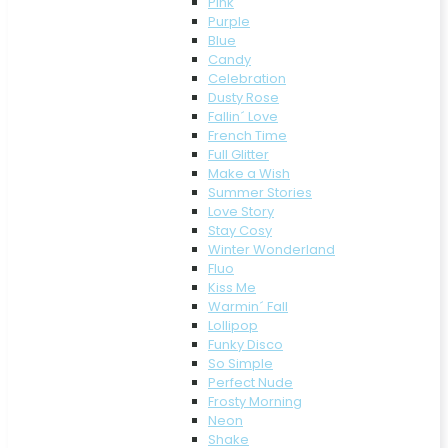
Pink
Purple
Blue
Candy
Celebration
Dusty Rose
Fallin´ Love
French Time
Full Glitter
Make a Wish
Summer Stories
Love Story
Stay Cosy
Winter Wonderland
Fluo
Kiss Me
Warmin´ Fall
Lollipop
Funky Disco
So Simple
Perfect Nude
Frosty Morning
Neon
Shake