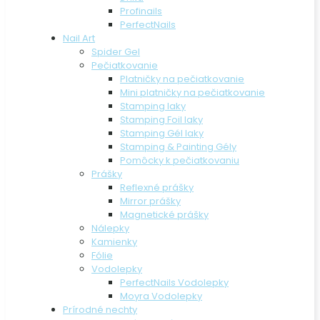
Profinails
PerfectNails
Nail Art
Spider Gel
Pečiatkovanie
Platničky na pečiatkovanie
Mini platničky na pečiatkovanie
Stamping laky
Stamping Foil laky
Stamping Gél laky
Stamping & Painting Gély
Pomôcky k pečiatkovaniu
Prášky
Reflexné prášky
Mirror prášky
Magnetické prášky
Nálepky
Kamienky
Fólie
Vodolepky
PerfectNails Vodolepky
Moyra Vodolepky
Prírodné nechty