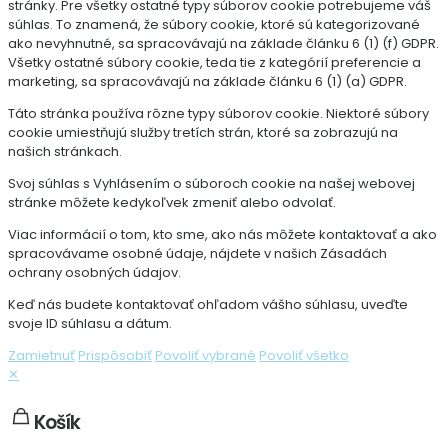
stránky. Pre všetky ostatné typy súborov cookie potrebujeme váš
súhlas. To znamená, že súbory cookie, ktoré sú kategorizované
ako nevyhnutné, sa spracovávajú na základe článku 6 (1) (f) GDPR.
Všetky ostatné súbory cookie, teda tie z kategórií preferencie a
marketing, sa spracovávajú na základe článku 6 (1) (a) GDPR.
Táto stránka používa rôzne typy súborov cookie. Niektoré súbory
cookie umiestňujú služby tretích strán, ktoré sa zobrazujú na
našich stránkach.
Svoj súhlas s Vyhlásením o súboroch cookie na našej webovej
stránke môžete kedykoľvek zmeniť alebo odvolať.
Viac informácií o tom, kto sme, ako nás môžete kontaktovať a ako
spracovávame osobné údaje, nájdete v našich Zásadách
ochrany osobných údajov.
Keď nás budete kontaktovať ohľadom vášho súhlasu, uveďte
svoje ID súhlasu a dátum.
Zamietnuť
Prispôsobiť
Povoliť vybrané
Povoliť všetko
✕
Košík