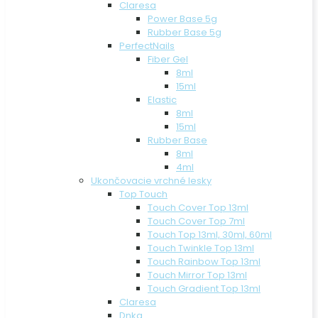
Claresa
Power Base 5g
Rubber Base 5g
PerfectNails
Fiber Gel
8ml
15ml
Elastic
8ml
15ml
Rubber Base
8ml
4ml
Ukončovacie vrchné lesky
Top Touch
Touch Cover Top 13ml
Touch Cover Top 7ml
Touch Top 13ml, 30ml, 60ml
Touch Twinkle Top 13ml
Touch Rainbow Top 13ml
Touch Mirror Top 13ml
Touch Gradient Top 13ml
Claresa
Dnka