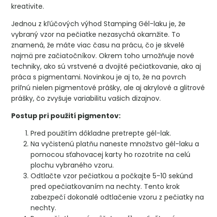
kreativite.
Jednou z kľúčových výhod Stamping Gél-laku je, že
vybraný vzor na pečiatke nezasychá okamžite. To
znamená, že máte viac času na prácu, čo je skvelé
najmä pre začiatočníkov. Okrem toho umožňuje nové
techniky, ako sú vrstvené a dvojité pečiatkovanie, ako aj
práca s pigmentami. Novinkou je aj to, že na povrch
priľnú nielen pigmentové prášky, ale aj akrylové a glitrové
prášky, čo zvyšuje variabilitu vašich dizajnov.
Postup pri použití pigmentov:
Pred použitím dôkladne pretrepte gél-lak.
Na vyčistenú platňu naneste množstvo gél-laku a
pomocou sťahovacej karty ho rozotrite na celú
plochu vybraného vzoru.
Odtlačte vzor pečiatkou a počkajte 5-10 sekúnd
pred opečiatkovaním na nechty. Tento krok
zabezpečí dokonalé odtlačenie vzoru z pečiatky na
nechty.