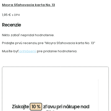
Moyra Sťahovacia karta No. 13
1,95
€
s DPH
Recenzie
Nikto zatiaľ nepridal hodnotenie.
Pridajte prvú recenziu pre “Moyra Sťahovacia karta No. 13”
Musíte byť
prihlásený
pre pridanie hodnotenia.
Získajte
10 %
zľavu pri nákupe nad