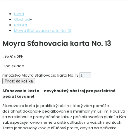
Úvod
-
Obchod
-
Nail Art
-
Moyra Sťahovacia karta No. 13
Moyra Sťahovacia karta No. 13
1,95
€
s DPH
11 na sklade
množstvo Moyra Sťahovacia karta No. 13
Pridať do košíka
Sťahovacia karta – nevyhnutný nástroj pre perfektné
pečiatkovanie!
Sťahovacia karta je praktický nástroj, ktorý vám pomôže
dosiahnuť dokonalé pečiatkovanie s minimálnym úsilím. Používa
sa na stiahnutie prebytočného laku z pečiatkovacích platní a tým
zabezpečuje rovnomerné a čisté odtlačky na vašich nechtoch.
Tento jednoduchý krok je kľúčový pre to, aby sa na pečiatke