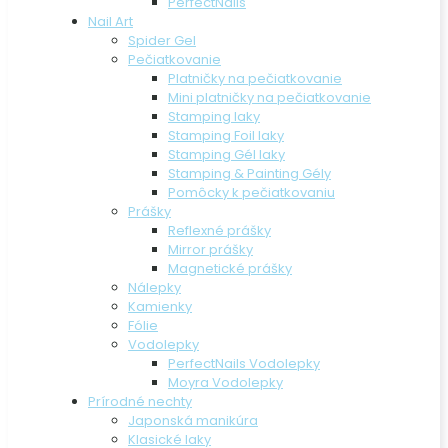
PerfectNails
Nail Art
Spider Gel
Pečiatkovanie
Platničky na pečiatkovanie
Mini platničky na pečiatkovanie
Stamping laky
Stamping Foil laky
Stamping Gél laky
Stamping & Painting Gély
Pomôcky k pečiatkovaniu
Prášky
Reflexné prášky
Mirror prášky
Magnetické prášky
Nálepky
Kamienky
Fólie
Vodolepky
PerfectNails Vodolepky
Moyra Vodolepky
Prírodné nechty
Japonská manikúra
Klasické laky