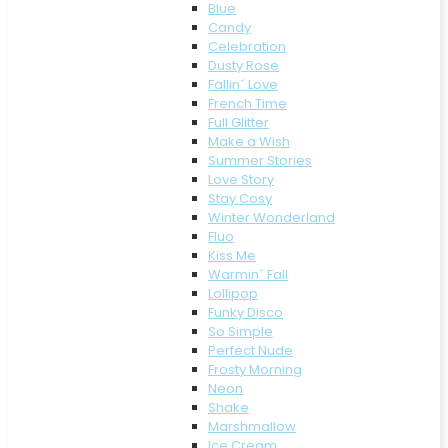
Blue
Candy
Celebration
Dusty Rose
Fallin´ Love
French Time
Full Glitter
Make a Wish
Summer Stories
Love Story
Stay Cosy
Winter Wonderland
Fluo
Kiss Me
Warmin´ Fall
Lollipop
Funky Disco
So Simple
Perfect Nude
Frosty Morning
Neon
Shake
Marshmallow
Ice Cream