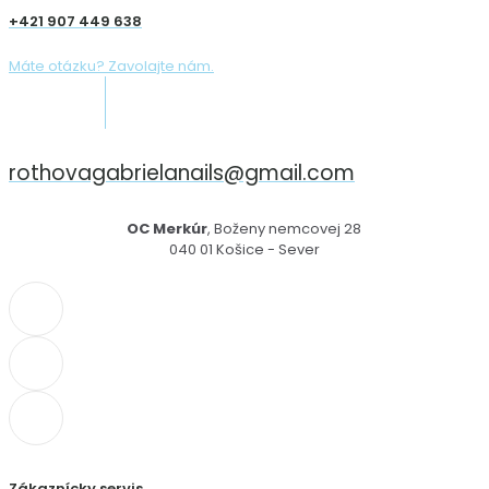
+421 907 449 638
Máte otázku? Zavolajte nám.
rothovagabrielanails@gmail.com
OC Merkúr
, Boženy nemcovej 28
040 01 Košice - Sever
Zákaznícky servis