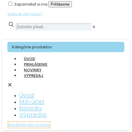
Zapamätať si ma
Prihlásenie
Zabudli ste heslo?
✕
Kategórie produktov
ÚVOD
PRIHLÁSENIE
NOVINKY
VÝPREDAJ
✕
Úvod
Môj účet
Novinky
Výpredaj
Navštívte nás osobne