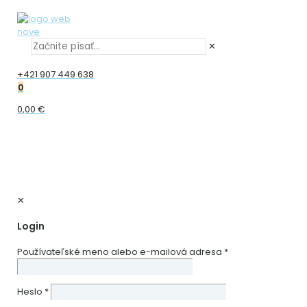
✕
+421 907 449 638
0
0,00 €
✕
Login
Používateľské meno alebo e-mailová adresa
*
Heslo
*