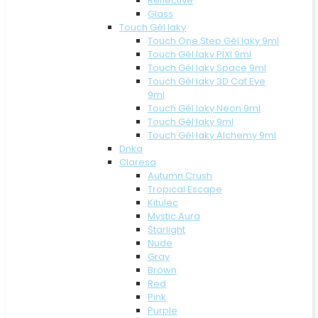
Reflective
Glass
Touch Gél laky
Touch One Step Gél laky 9ml
Touch Gél laky PIXI 9ml
Touch Gél laky Space 9ml
Touch Gél laky 3D Cat Eye
9ml
Touch Gél laky Neon 9ml
Touch Gél laky 9ml
Touch Gél laky Alchemy 9ml
Dnka
Claresa
Autumn Crush
Tropical Escape
Kitulec
Mystic Aura
Starlight
Nude
Gray
Brown
Red
Pink
Purple