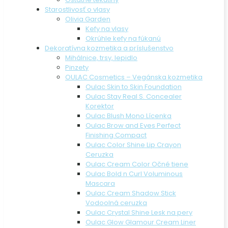
Starostlivosť o vlasy
Olivia Garden
Kefy na vlasy
Okrúhle kefy na fúkanú
Dekoratívna kozmetika a príslušenstvo
Mihálnice, trsy, lepidlo
Pinzety
OULAC Cosmetics – Vegánska kozmetika
Oulac Skin to Skin Foundation
Oulac Stay Real S. Concealer
Korektor
Oulac Blush Mono Lícenka
Oulac Brow and Eyes Perfect
Finishing Compact
Oulac Color Shine Lip Crayon
Ceruzka
Oulac Cream Color Očné tiene
Oulac Bold n Curl Voluminous
Mascara
Oulac Cream Shadow Stick
Vodoolná ceruzka
Oulac Crystal Shine Lesk na pery
Oulac Glow Glamour Cream Liner