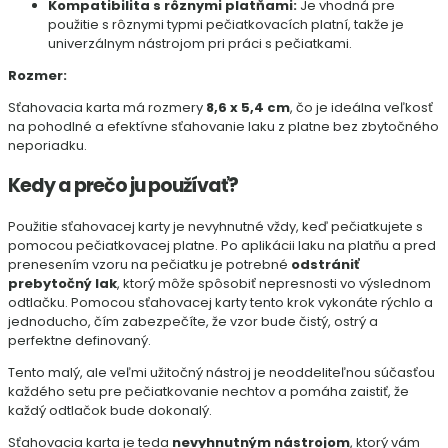
Kompatibilita s rôznymi platňami:
Je vhodná pre
použitie s rôznymi typmi pečiatkovacích platní, takže je
univerzálnym nástrojom pri práci s pečiatkami.
Rozmer:
Sťahovacia karta má rozmery
8,6 x 5,4 cm
, čo je ideálna veľkosť
na pohodlné a efektívne sťahovanie laku z platne bez zbytočného
neporiadku.
Kedy a prečo ju používať?
Použitie sťahovacej karty je nevyhnutné vždy, keď pečiatkujete s
pomocou pečiatkovacej platne. Po aplikácii laku na platňu a pred
prenesením vzoru na pečiatku je potrebné
odstrániť
prebytočný lak
, ktorý môže spôsobiť nepresnosti vo výslednom
odtlačku. Pomocou sťahovacej karty tento krok vykonáte rýchlo a
jednoducho, čím zabezpečíte, že vzor bude čistý, ostrý a
perfektne definovaný.
Tento malý, ale veľmi užitočný nástroj je neoddeliteľnou súčasťou
každého setu pre pečiatkovanie nechtov a pomáha zaistiť, že
každý odtlačok bude dokonalý.
Sťahovacia karta je teda
nevyhnutným nástrojom
, ktorý vám