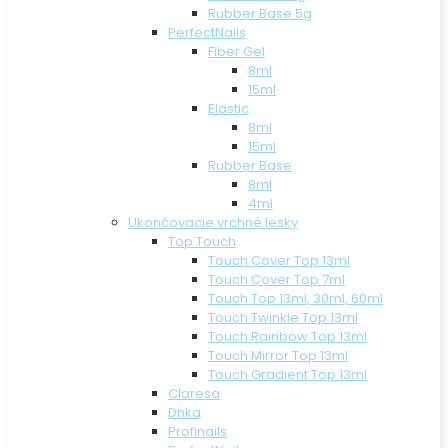
Rubber Base 5g
PerfectNails
Fiber Gel
8ml
15ml
Elastic
8ml
15ml
Rubber Base
8ml
4ml
Ukončovacie vrchné lesky
Top Touch
Touch Cover Top 13ml
Touch Cover Top 7ml
Touch Top 13ml, 30ml, 60ml
Touch Twinkle Top 13ml
Touch Rainbow Top 13ml
Touch Mirror Top 13ml
Touch Gradient Top 13ml
Claresa
Dnka
Profinails