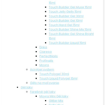
15ml
Touch Builder Gel Muse 15ml
Touch Jelly Gelly 15ml
Touch Builder Gel 30ml
Touch Builder Gel 10ml
Touch Hard Gel 15ml
Touch Builder Shine Mix 15ml
Touch Builder Gel Shine Bright
15ml
Touch Builder Liquid 15ml
Dnka
Claresa
PerfectNails
Profinails
Moyra
Acrylgel system
Touch Polygel 30ml
Touch Liquid Polygel 15ml
Gély na maľovanie
Gél laky
Farebné gél laky
Moyra Mini Gél laky
Glitter Mix