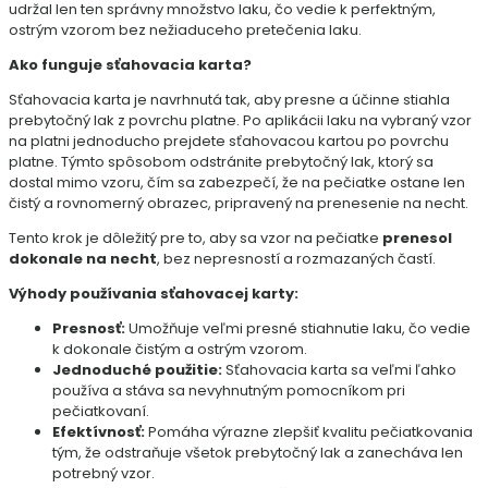
udržal len ten správny množstvo laku, čo vedie k perfektným,
ostrým vzorom bez nežiaduceho pretečenia laku.
Ako funguje sťahovacia karta?
Sťahovacia karta je navrhnutá tak, aby presne a účinne stiahla
prebytočný lak z povrchu platne. Po aplikácii laku na vybraný vzor
na platni jednoducho prejdete sťahovacou kartou po povrchu
platne. Týmto spôsobom odstránite prebytočný lak, ktorý sa
dostal mimo vzoru, čím sa zabezpečí, že na pečiatke ostane len
čistý a rovnomerný obrazec, pripravený na prenesenie na necht.
Tento krok je dôležitý pre to, aby sa vzor na pečiatke
prenesol
dokonale na necht
, bez nepresností a rozmazaných častí.
Výhody používania sťahovacej karty:
Presnosť:
Umožňuje veľmi presné stiahnutie laku, čo vedie
k dokonale čistým a ostrým vzorom.
Jednoduché použitie:
Sťahovacia karta sa veľmi ľahko
používa a stáva sa nevyhnutným pomocníkom pri
pečiatkovaní.
Efektívnosť:
Pomáha výrazne zlepšiť kvalitu pečiatkovania
tým, že odstraňuje všetok prebytočný lak a zanecháva len
potrebný vzor.