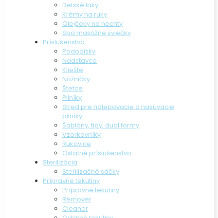
Detské laky
Krémy na ruky
Olejčeky na nechty
Spa masážne sviečky
Príslušenstvo
Pododisky
Nadstavce
Kliešte
Nožničky
Štetce
Pilníky
Stred pre nalepovacie a nasúvacie
pilníky
Šablóny, tipy, dual formy
Vzorkovníky
Rukavice
Ostatné príslušenstvo
Sterilizácia
Sterilizačné sáčky
Prípravne tekutiny
Prípravné tekutiny
Remover
Cleaner
Ostatné tekutiny