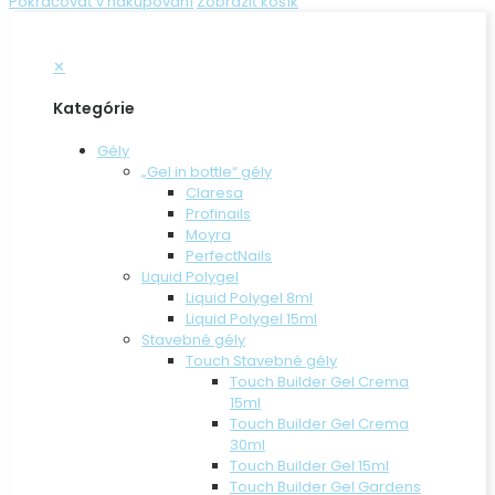
Pokračovať v nakupovaní
Zobraziť košík
✕
Kategórie
Gély
„Gel in bottle“ gély
Claresa
Profinails
Moyra
PerfectNails
Liquid Polygel
Liquid Polygel 8ml
Liquid Polygel 15ml
Stavebné gély
Touch Stavebné gély
Touch Builder Gel Crema
15ml
Touch Builder Gel Crema
30ml
Touch Builder Gel 15ml
Touch Builder Gel Gardens