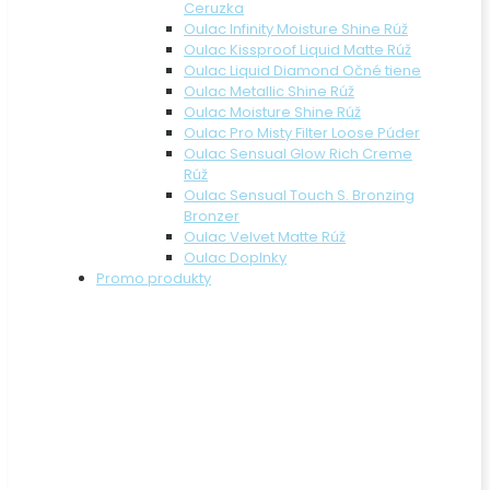
Ceruzka
Oulac Infinity Moisture Shine Rúž
Oulac Kissproof Liquid Matte Rúž
Oulac Liquid Diamond Očné tiene
Oulac Metallic Shine Rúž
Oulac Moisture Shine Rúž
Oulac Pro Misty Filter Loose Púder
Oulac Sensual Glow Rich Creme
Rúž
Oulac Sensual Touch S. Bronzing
Bronzer
Oulac Velvet Matte Rúž
Oulac Doplnky
Promo produkty