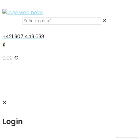
✕
+421 907 449 638
0
0,00 €
✕
Login