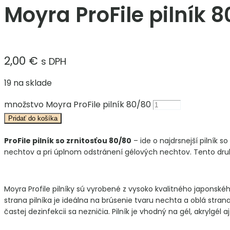
Moyra ProFile pilník 
2,00
€
s DPH
19 na sklade
množstvo Moyra ProFile pilník 80/80
Pridať do košíka
ProFile pilník so zrnitosťou 80/80
– ide o najdrsnejší pilník 
nechtov a pri úplnom odstránení gélových nechtov. Tento druh
Moyra Profile pilníky sú vyrobené z vysoko kvalitného japonské
strana pilníka je ideálna na brúsenie tvaru nechta a oblá stran
častej dezinfekcii sa nezničia. Pilník je vhodný na gél, akrylgél aj 