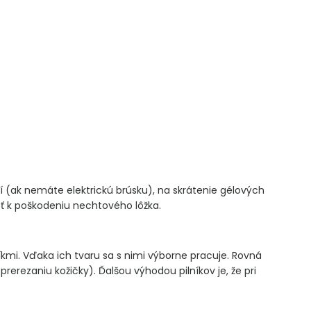
aní (ak nemáte elektrickú brúsku), na skrátenie gélových
sť k poškodeniu nechtového lôžka.
íkmi. Vďaka ich tvaru sa s nimi výborne pracuje. Rovná
erezaniu kožičky). Ďalšou výhodou pilníkov je, že pri