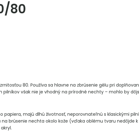
80/80
so zrnitosťou 80. Používa sa hlavne na zbrúsenie gélu pri doplňov
 pilníkov však nie je vhodný na prírodné nechty – mohlo by dôj
ho papiera, majú dlhú životnosť, neporovnateľnú s klasickými piln
a na brúsenie nechta okolo kože (vďaka oblému tvaru nedôjde k pr
akryl.