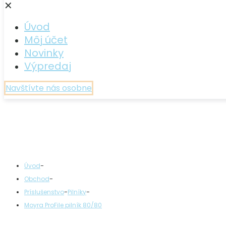
✕
Úvod
Môj účet
Novinky
Výpredaj
Navštívte nás osobne
-
Úvod
-
Obchod
-
-
Príslušenstvo
Pilníky
Moyra ProFile pilník 80/80