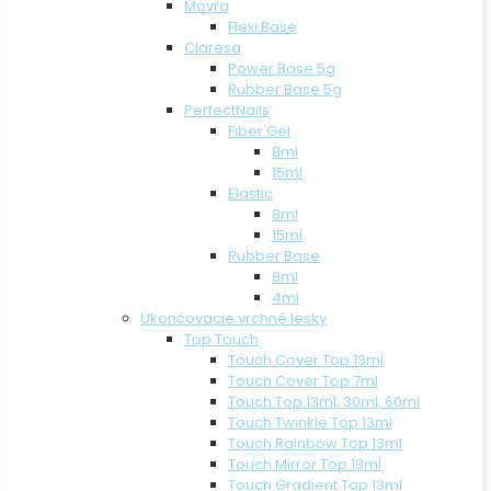
Moyra
Flexi Base
Claresa
Power Base 5g
Rubber Base 5g
PerfectNails
Fiber Gel
8ml
15ml
Elastic
8ml
15ml
Rubber Base
8ml
4ml
Ukončovacie vrchné lesky
Top Touch
Touch Cover Top 13ml
Touch Cover Top 7ml
Touch Top 13ml, 30ml, 60ml
Touch Twinkle Top 13ml
Touch Rainbow Top 13ml
Touch Mirror Top 13ml
Touch Gradient Top 13ml