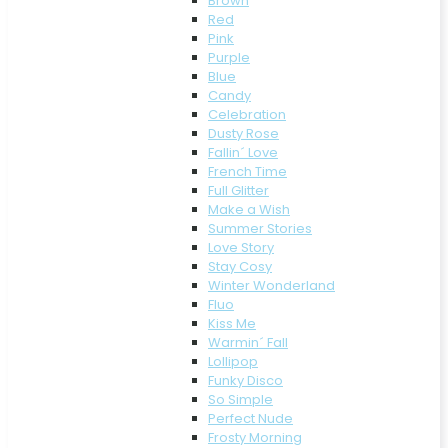
Brown
Red
Pink
Purple
Blue
Candy
Celebration
Dusty Rose
Fallin´ Love
French Time
Full Glitter
Make a Wish
Summer Stories
Love Story
Stay Cosy
Winter Wonderland
Fluo
Kiss Me
Warmin´ Fall
Lollipop
Funky Disco
So Simple
Perfect Nude
Frosty Morning