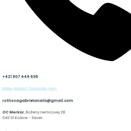
+421 907 449 638
Máte otázku? Zavolajte nám.
rothovagabrielanails@gmail.com
OC Merkúr
, Boženy nemcovej 28
040 01 Košice - Sever