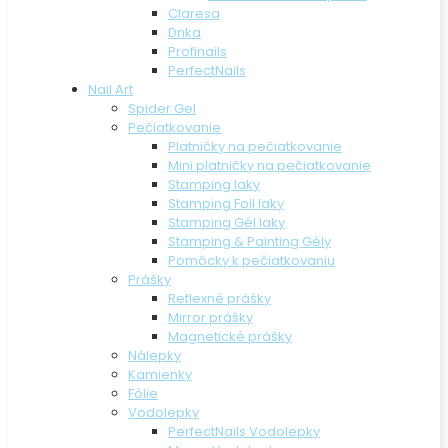
Claresa
Dnka
Profinails
PerfectNails
Nail Art
Spider Gel
Pečiatkovanie
Platničky na pečiatkovanie
Mini platničky na pečiatkovanie
Stamping laky
Stamping Foil laky
Stamping Gél laky
Stamping & Painting Gély
Pomôcky k pečiatkovaniu
Prášky
Reflexné prášky
Mirror prášky
Magnetické prášky
Nálepky
Kamienky
Fólie
Vodolepky
PerfectNails Vodolepky