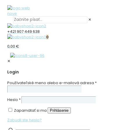
✕
+421 907 449 638
0
0,00 €
✕
Login
Používateľské meno alebo e-mailová adresa
*
Heslo
*
Zapamätať si ma
Prihlásenie
Zabudli ste heslo?