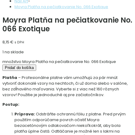
Nail Art
-
Moyra Platňa na pečiatkovanie No. 066 Exotique
Moyra Platňa na pečiatkovanie No.
066 Exotique
8,15
€
s DPH
1 na sklade
množstvo Moyra Platňa na pečiatkovanie No. 066 Exotique
Pridať do košíka
Platňa
– Profesionálne platne vám umožňujú za pár minút
vytvoriť dokonalé vzory na nechtoch, či už doma alebo v salóne,
bez zdĺhavého maľovania. Vyberte si z viac než 160 rôznych
vzorov! Použitie je jednoduché aj pre začiatočníkov.
Postup:
Príprava:
Odstráňte ochrannú fóliu z platne. Pred prvým
použitím odporúčame povrch očistiť Moyra
bezacetónovým odlakovačom niekoľkokrát, aby bola
platňa úplne čistá. Odtláčanie je možné len s lakmi na