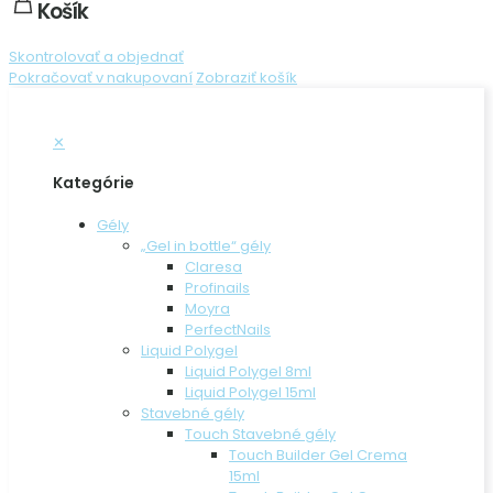
Košík
Skontrolovať a objednať
Pokračovať v nakupovaní
Zobraziť košík
✕
Kategórie
Gély
„Gel in bottle“ gély
Claresa
Profinails
Moyra
PerfectNails
Liquid Polygel
Liquid Polygel 8ml
Liquid Polygel 15ml
Stavebné gély
Touch Stavebné gély
Touch Builder Gel Crema
15ml