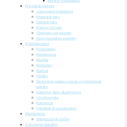
Moyra Vodolepky
Prírodné nechty
Japonská manikúra
Klasické laky
Detské laky
Krémy na ruky
Olejčeky na nechty
Spa masážne sviečky
Príslušenstvo
Pododisky
Nadstavce
Kliešte
Nožničky
Štetce
Pilníky
Stred pre nalepovacie a nasúvacie
pilníky
Šablóny, tipy, dual formy
Vzorkovníky
Rukavice
Ostatné príslušenstvo
Sterilizácia
Sterilizačné sáčky
Prípravne tekutiny