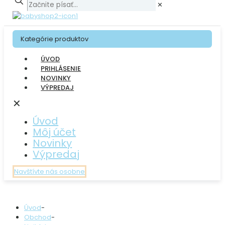
✕
Kategórie produktov
ÚVOD
PRIHLÁSENIE
NOVINKY
VÝPREDAJ
✕
Úvod
Môj účet
Novinky
Výpredaj
Navštívte nás osobne
Úvod
-
Obchod
-