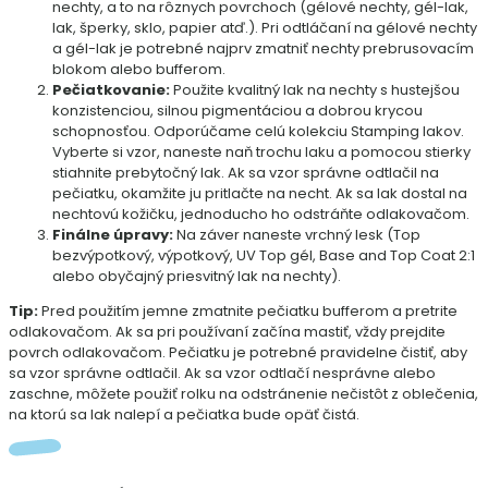
nechty, a to na rôznych povrchoch (gélové nechty, gél-lak,
lak, šperky, sklo, papier atď.). Pri odtláčaní na gélové nechty
a gél-lak je potrebné najprv zmatniť nechty prebrusovacím
blokom alebo bufferom.
Pečiatkovanie:
Použite kvalitný lak na nechty s hustejšou
konzistenciou, silnou pigmentáciou a dobrou krycou
schopnosťou. Odporúčame celú kolekciu Stamping lakov.
Vyberte si vzor, naneste naň trochu laku a pomocou stierky
stiahnite prebytočný lak. Ak sa vzor správne odtlačil na
pečiatku, okamžite ju pritlačte na necht. Ak sa lak dostal na
nechtovú kožičku, jednoducho ho odstráňte odlakovačom.
Finálne úpravy:
Na záver naneste vrchný lesk (Top
bezvýpotkový, výpotkový, UV Top gél, Base and Top Coat 2:1
alebo obyčajný priesvitný lak na nechty).
Tip:
Pred použitím jemne zmatnite pečiatku bufferom a pretrite
odlakovačom. Ak sa pri používaní začína mastiť, vždy prejdite
povrch odlakovačom. Pečiatku je potrebné pravidelne čistiť, aby
sa vzor správne odtlačil. Ak sa vzor odtlačí nesprávne alebo
zaschne, môžete použiť rolku na odstránenie nečistôt z oblečenia,
na ktorú sa lak nalepí a pečiatka bude opäť čistá.