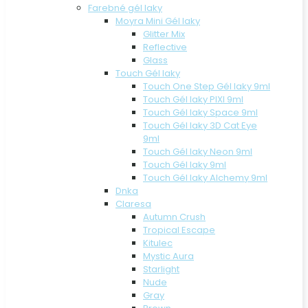
Farebné gél laky
Moyra Mini Gél laky
Glitter Mix
Reflective
Glass
Touch Gél laky
Touch One Step Gél laky 9ml
Touch Gél laky PIXI 9ml
Touch Gél laky Space 9ml
Touch Gél laky 3D Cat Eye
9ml
Touch Gél laky Neon 9ml
Touch Gél laky 9ml
Touch Gél laky Alchemy 9ml
Dnka
Claresa
Autumn Crush
Tropical Escape
Kitulec
Mystic Aura
Starlight
Nude
Gray