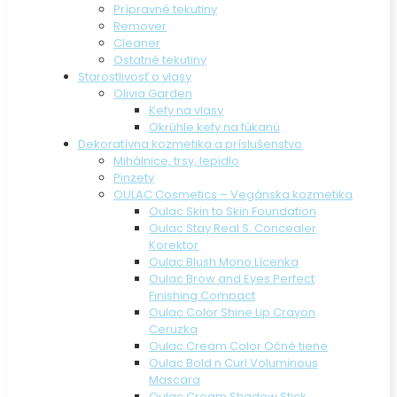
Prípravné tekutiny
Remover
Cleaner
Ostatné tekutiny
Starostlivosť o vlasy
Olivia Garden
Kefy na vlasy
Okrúhle kefy na fúkanú
Dekoratívna kozmetika a príslušenstvo
Mihálnice, trsy, lepidlo
Pinzety
OULAC Cosmetics – Vegánska kozmetika
Oulac Skin to Skin Foundation
Oulac Stay Real S. Concealer
Korektor
Oulac Blush Mono Lícenka
Oulac Brow and Eyes Perfect
Finishing Compact
Oulac Color Shine Lip Crayon
Ceruzka
Oulac Cream Color Očné tiene
Oulac Bold n Curl Voluminous
Mascara
Oulac Cream Shadow Stick