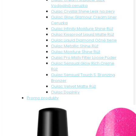
Vodoolná ceruzka
Oulac Crystal Shine Lesk na pery
Oulac Glow Glamour Cream Liner
Ceruzka
Oulac Infinity Moisture Shine Rúž
Oulac Kissproof Liquid Matte Rúž
Oulac Liquid Diamond Očné tiene
Oulac Metallic Shine Rúž
Oulac Moisture Shine Rúž
Oulac Pro Misty Filter Loose Púder
Oulac Sensual Glow Rich Creme
Rúž
Oulac Sensual Touch S. Bronzing
Bronzer
Oulac Velvet Matte Rúž
Oulac Doplnky
Promo produkty