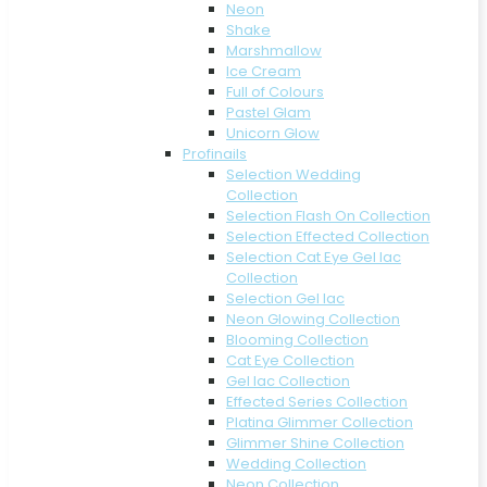
Neon
Shake
Marshmallow
Ice Cream
Full of Colours
Pastel Glam
Unicorn Glow
Profinails
Selection Wedding
Collection
Selection Flash On Collection
Selection Effected Collection
Selection Cat Eye Gel lac
Collection
Selection Gel lac
Neon Glowing Collection
Blooming Collection
Cat Eye Collection
Gel lac Collection
Effected Series Collection
Platina Glimmer Collection
Glimmer Shine Collection
Wedding Collection
Neon Collection