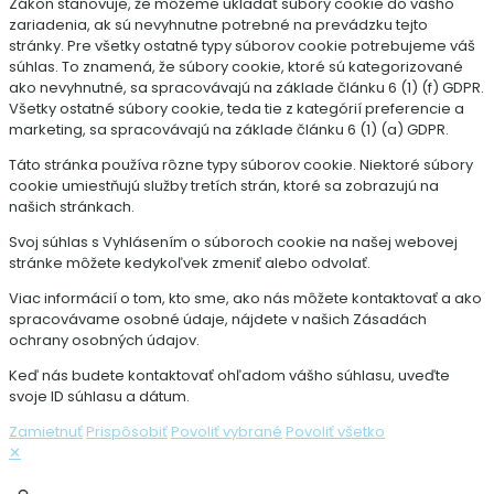
Zákon stanovuje, že môžeme ukladať súbory cookie do vášho
zariadenia, ak sú nevyhnutne potrebné na prevádzku tejto
stránky. Pre všetky ostatné typy súborov cookie potrebujeme váš
súhlas. To znamená, že súbory cookie, ktoré sú kategorizované
ako nevyhnutné, sa spracovávajú na základe článku 6 (1) (f) GDPR.
Všetky ostatné súbory cookie, teda tie z kategórií preferencie a
marketing, sa spracovávajú na základe článku 6 (1) (a) GDPR.
Táto stránka používa rôzne typy súborov cookie. Niektoré súbory
cookie umiestňujú služby tretích strán, ktoré sa zobrazujú na
našich stránkach.
Svoj súhlas s Vyhlásením o súboroch cookie na našej webovej
stránke môžete kedykoľvek zmeniť alebo odvolať.
Viac informácií o tom, kto sme, ako nás môžete kontaktovať a ako
spracovávame osobné údaje, nájdete v našich Zásadách
ochrany osobných údajov.
Keď nás budete kontaktovať ohľadom vášho súhlasu, uveďte
svoje ID súhlasu a dátum.
Zamietnuť
Prispôsobiť
Povoliť vybrané
Povoliť všetko
✕