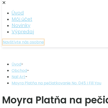
✕
Úvod
Môj účet
Novinky
Výpredaj
Navštívte nás osobne
Úvod
-
Obchod
-
Nail Art
-
Moyra Platňa na pečiatkovanie No. 045 I Fill You
Moyra Platňa na pečia