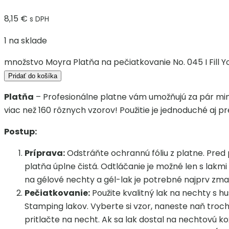
8,15
€
s DPH
1 na sklade
množstvo Moyra Platňa na pečiatkovanie No. 045 I Fill Y
Pridať do košíka
Platňa
– Profesionálne platne vám umožňujú za pár minú
viac než 160 rôznych vzorov! Použitie je jednoduché aj p
Postup:
Príprava:
Odstráňte ochrannú fóliu z platne. Pr
platňa úplne čistá. Odtláčanie je možné len s lakmi 
na gélové nechty a gél-lak je potrebné najprv zm
Pečiatkovanie:
Použite kvalitný lak na nechty s 
Stamping lakov. Vyberte si vzor, naneste naň troch
pritlačte na necht. Ak sa lak dostal na nechtovú 