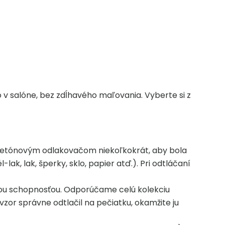
 v salóne, bez zdĺhavého maľovania. Vyberte si z
acetónovým odlakovačom niekoľkokrát, aby bola
ak, lak, šperky, sklo, papier atď.). Pri odtláčaní
ycou schopnosťou. Odporúčame celú kolekciu
vzor správne odtlačil na pečiatku, okamžite ju