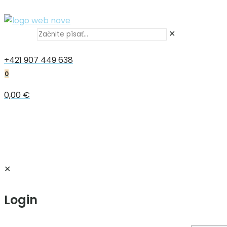
✕
+421 907 449 638
0
0,00 €
✕
Login