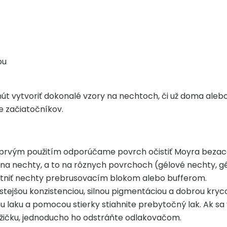
ou
t vytvoriť dokonalé vzory na nechtoch, či už doma alebo
re začiatočníkov.
ed prvým použitím odporúčame povrch očistiť Moyra bez
na nechty, a to na rôznych povrchoch (gélové nechty, gél-l
atniť nechty prebrusovacím blokom alebo bufferom.
hustejšou konzistenciou, silnou pigmentáciou a dobrou kr
u laku a pomocou stierky stiahnite prebytočný lak. Ak sa 
kožičku, jednoducho ho odstráňte odlakovačom.