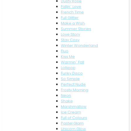
Dusty Rose
Fallin´ Love
French Time
Full Glitter
Make a Wish
Summer Stories
Love Story
Stay Cosy
Winter Wonderland
Fluo
Kiss Me
Warmin´ Fall
Lollipop
Funky Disco
So Simple
Perfect Nude
Frosty Morning
Neon
Shake
Marshmallow
Ice Cream
Full of Colours
Pastel Glam
Unicorn Glow