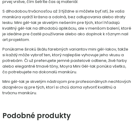
prvej vrstve, čím šetríte čas aj materiál.
S dlhodobou trvácnosťou až 3 týždne si môžete byť istí, že vaša
manikúra vydrží krásna a odolná, bez odlupovania alebo straty
lesku. Mini gél-lak je skvelým riešením pre tých, ktorí hľadajú
kvalitný gél-lak na dlhodobú aplikáciu, ale v menšom balení, ktoré
je ideálne pre časté používanie alebo ako doplnok k rôznym nail
art projektom.
Ponúkame širokú škálu farebných variantov mini gél-lakov, takže
si každý môže vybrať ten, ktorý najlepšie vyhovuje jeho vkusu a
potrebám. Či už preferujete jemné pastelové odtiene, živé farby
alebo elegantné tmavé tóny, Moyra Mini Gél-lak ponúka všetko,
čo potrebujete na dokonalú manikúru.
Mini gél-lak je skvelým nástrojom pre profesionálnych nechtových
dizajnérov aj pre tých, ktorí si chcú doma vytvoriť kvalitnú a
trvácnu manikúru.
Podobné produkty