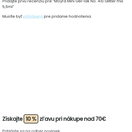
Pridajte prvú recenziu pre “Moyra Mini Gél-lak No. 410 Glitter mix
5,5ml”
Musíte byť
prihlásený
pre pridanie hodnotenia.
Získajte
10 %
zľavu pri nákupe nad 70€
Prihláste sa na odber noviniek