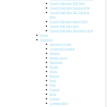
Touch Gél laky PIXI 9ml
Touch Gél laky Space 9ml
Touch Gél laky 3D Cat Eye
9ml
Touch Gél laky Neon 9ml
Touch Gél laky 9ml
Touch Gél laky Alchemy 9ml
Dnka
Claresa
Autumn Crush
Tropical Escape
Kitulec
Mystic Aura
Starlight
Nude
Gray
Brown
Red
Pink
Purple
Blue
Candy
Celebration