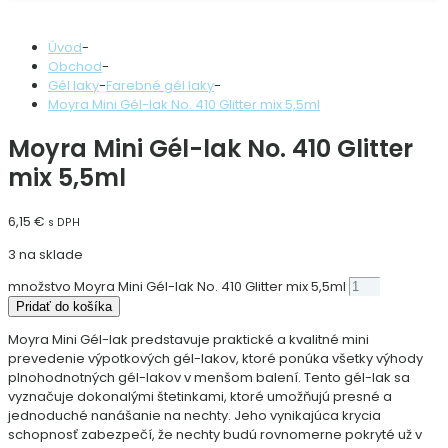
Úvod
-
Obchod
-
Gél laky
-
Farebné gél laky
-
Moyra Mini Gél-lak No. 410 Glitter mix 5,5ml
Moyra Mini Gél-lak No. 410 Glitter
mix 5,5ml
6,15
€
s DPH
3 na sklade
množstvo Moyra Mini Gél-lak No. 410 Glitter mix 5,5ml
Pridať do košíka
Moyra Mini Gél-lak predstavuje praktické a kvalitné mini
prevedenie výpotkových gél-lakov, ktoré ponúka všetky výhody
plnohodnotných gél-lakov v menšom balení. Tento gél-lak sa
vyznačuje dokonalými štetinkami, ktoré umožňujú presné a
jednoduché nanášanie na nechty. Jeho vynikajúca krycia
schopnosť zabezpečí, že nechty budú rovnomerne pokryté už v