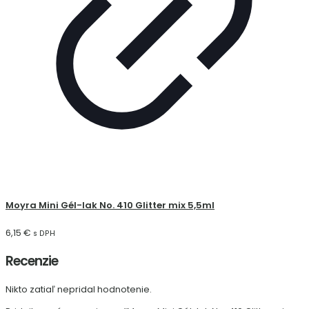
Moyra Mini Gél-lak No. 410 Glitter mix 5,5ml
6,15
€
s DPH
Recenzie
Nikto zatiaľ nepridal hodnotenie.