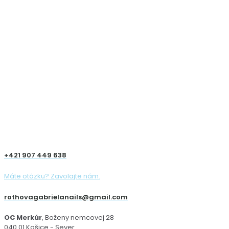
+421 907 449 638
Máte otázku? Zavolajte nám.
rothovagabrielanails@gmail.com
OC Merkúr
, Boženy nemcovej 28
040 01 Košice - Sever