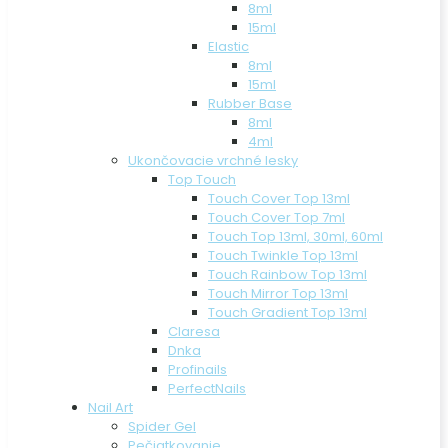
8ml
15ml
Elastic
8ml
15ml
Rubber Base
8ml
4ml
Ukončovacie vrchné lesky
Top Touch
Touch Cover Top 13ml
Touch Cover Top 7ml
Touch Top 13ml, 30ml, 60ml
Touch Twinkle Top 13ml
Touch Rainbow Top 13ml
Touch Mirror Top 13ml
Touch Gradient Top 13ml
Claresa
Dnka
Profinails
PerfectNails
Nail Art
Spider Gel
Pečiatkovanie