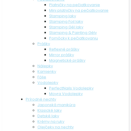
Platničky na pečiatkovanie
Mini platničky na pečiatkovanie
Stamping laky
Stamping Foil laky
Stamping Gél laky
Stamping & Painting Gély
Pomôcky k pečiatkovaniu
Prášky
Reflexné prášky
Mirror prášky
Magnetické prášky
Nálepky
Kamienky
Fólie
Vodolepky
PerfectNails Vodolepky
Moyra Vodolepky
Prírodné nechty
Japonská manikúra
Klasické laky
Detské laky
Krémy na ruky
Olejčeky na nechty