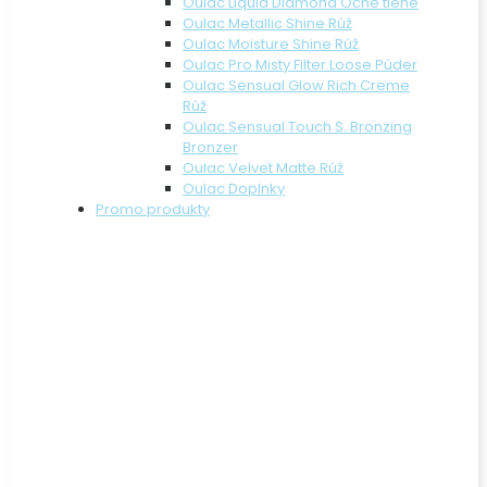
Oulac Liquid Diamond Očné tiene
Oulac Metallic Shine Rúž
Oulac Moisture Shine Rúž
Oulac Pro Misty Filter Loose Púder
Oulac Sensual Glow Rich Creme
Rúž
Oulac Sensual Touch S. Bronzing
Bronzer
Oulac Velvet Matte Rúž
Oulac Doplnky
Promo produkty