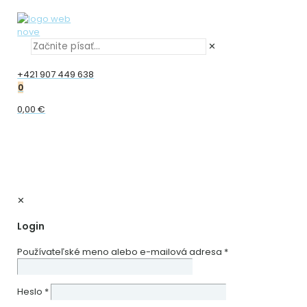
✕
+421 907 449 638
0
0,00 €
✕
Login
Používateľské meno alebo e-mailová adresa
*
Heslo
*