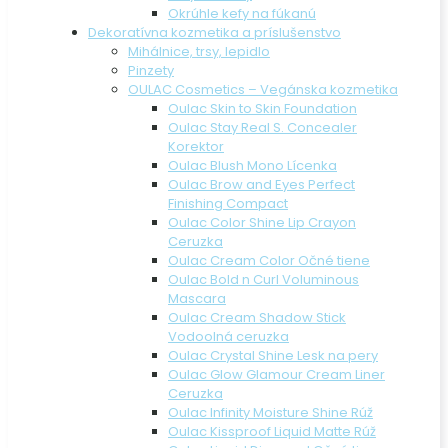
Okrúhle kefy na fúkanú
Dekoratívna kozmetika a príslušenstvo
Mihálnice, trsy, lepidlo
Pinzety
OULAC Cosmetics – Vegánska kozmetika
Oulac Skin to Skin Foundation
Oulac Stay Real S. Concealer
Korektor
Oulac Blush Mono Lícenka
Oulac Brow and Eyes Perfect
Finishing Compact
Oulac Color Shine Lip Crayon
Ceruzka
Oulac Cream Color Očné tiene
Oulac Bold n Curl Voluminous
Mascara
Oulac Cream Shadow Stick
Vodoolná ceruzka
Oulac Crystal Shine Lesk na pery
Oulac Glow Glamour Cream Liner
Ceruzka
Oulac Infinity Moisture Shine Rúž
Oulac Kissproof Liquid Matte Rúž