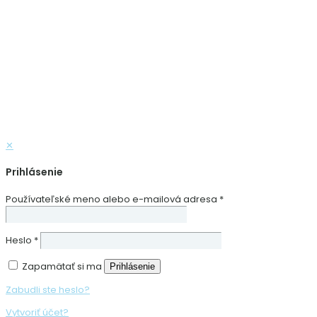
✕
Prihlásenie
Používateľské meno alebo e-mailová adresa
*
Heslo
*
Zapamätať si ma
Prihlásenie
Zabudli ste heslo?
Vytvoriť účet?