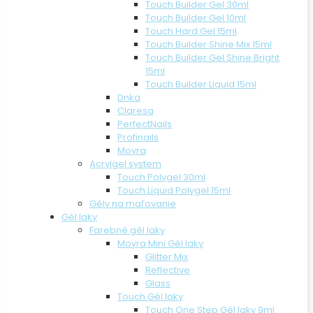
Touch Builder Gel 30ml
Touch Builder Gel 10ml
Touch Hard Gel 15ml
Touch Builder Shine Mix 15ml
Touch Builder Gel Shine Bright
15ml
Touch Builder Liquid 15ml
Dnka
Claresa
PerfectNails
Profinails
Moyra
Acrylgel system
Touch Polygel 30ml
Touch Liquid Polygel 15ml
Gély na maľovanie
Gél laky
Farebné gél laky
Moyra Mini Gél laky
Glitter Mix
Reflective
Glass
Touch Gél laky
Touch One Step Gél laky 9ml