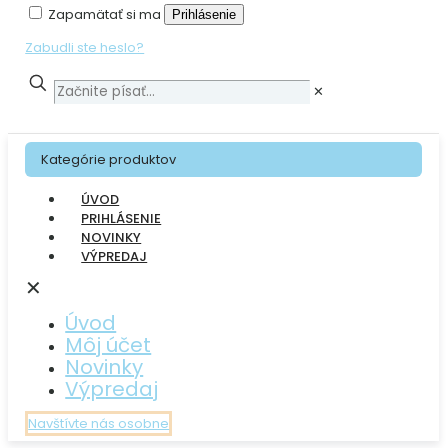
Zapamätať si ma
Prihlásenie
Zabudli ste heslo?
✕
Kategórie produktov
ÚVOD
PRIHLÁSENIE
NOVINKY
VÝPREDAJ
✕
Úvod
Môj účet
Novinky
Výpredaj
Navštívte nás osobne