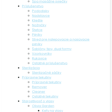
Spa masážne sviečky
Príslušenstvo
Pododisky
Nadstavce
Kliešte
Nožničky
Štetce
Pilníky
Stred pre nalepovacie a nasúvacie
pilníky
Šablóny, tipy, dual formy
Vzorkovníky
Rukavice
Ostatné príslušenstvo
Sterilizácia
Sterilizačné sáčky
Prípravne tekutiny
Prípravné tekutiny
Remover
Cleaner
Ostatné tekutiny
Starostlivosť o vlasy
Olivia Garden
Kefy na vlasy