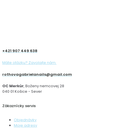
+421 907 449 638
Máte otázku? Zavolajte nám.
rothovagabrielanails@gmail.com
OC Merkúr
, Boženy nemcovej 28
040 01 Košice - Sever
Zákaznícky servis
Objednávky
Moje adresy