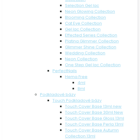
Selection Gel lac
Neon Glowing Collection
Blooming Collection
Cat Eye Collection
Gel lac Collection
Effected Series Collection
Platina Glimmer Collection
Glimmer Shine Collection
Wedding Collection
Neon Collection
One Step Gel lac Collection
PerfectNails
Hema Free
4ml
8ml
Podkladové bázy
Touch Podkladové bázy
Touch Cover Base 13ml new
Touch Cover Base 30ml New
Touch Cover Base Gloss 13ml
Touch Cover Base Perla 13ml
Touch Cover Base Autumn
Collection 13ml