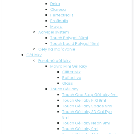
Dnka
Claresa
PerfectNails
Profinails
Moyra
Acrylgel system
Touch Polygel 30ml
Touch Liquid Polygel 15ml
Gély na maľovanie
Gél laky
Farebné gél laky
Moyra Mini Gél laky
Glitter Mix
Reflective
Glass
Touch Gél laky
Touch One Step Gél laky 9ml
Touch Gél laky PIXI 9ml
Touch Gél laky Space 9ml
Touch Gél laky 3D Cat Eye
9ml
Touch Gél laky Neon 9ml
Touch Gél laky 9ml