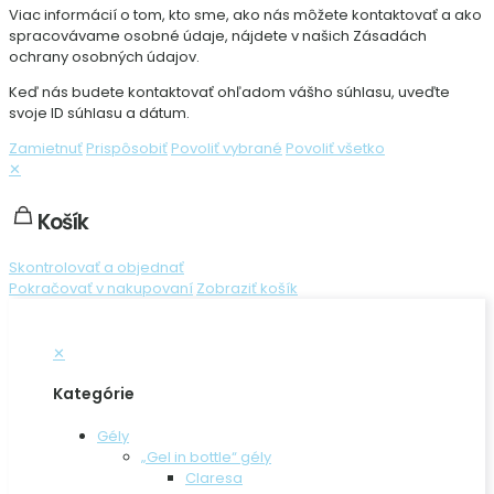
Viac informácií o tom, kto sme, ako nás môžete kontaktovať a ako
spracovávame osobné údaje, nájdete v našich Zásadách
ochrany osobných údajov.
Keď nás budete kontaktovať ohľadom vášho súhlasu, uveďte
svoje ID súhlasu a dátum.
Zamietnuť
Prispôsobiť
Povoliť vybrané
Povoliť všetko
✕
Košík
Skontrolovať a objednať
Pokračovať v nakupovaní
Zobraziť košík
✕
Kategórie
Gély
„Gel in bottle“ gély
Claresa