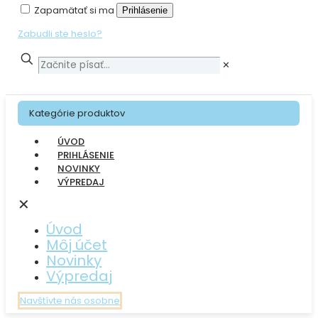
Zapamätať si ma
Prihlásenie
Zabudli ste heslo?
✕
Kategórie produktov
ÚVOD
PRIHLÁSENIE
NOVINKY
VÝPREDAJ
✕
Úvod
Môj účet
Novinky
Výpredaj
Navštívte nás osobne