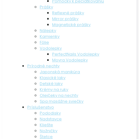
Pomôcky k pečiatkovaniu
Prášky
Reflexné prášky
Mirror prášky
Magnetické prášky
Nálepky
Kamienky
Fólie
Vodolepky
PerfectNails Vodolepky
Moyra Vodolepky
Prírodné nechty
Japonská manikúra
Klasické laky
Detské laky
Krémy na ruky
Olejčeky na nechty
Spa masážne sviečky
Príslušenstvo
Pododisky
Nadstavce
Kliešte
Nožničky
Štetce