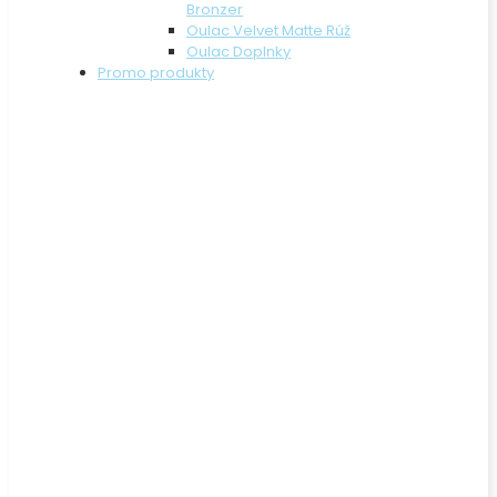
Bronzer
Oulac Velvet Matte Rúž
Oulac Doplnky
Promo produkty