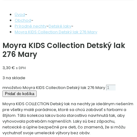
Úvod
-
Obchod
-
Prírodné nechty
-
Detské laky
-
Moyra KIDS Collection Detský lak 276 Mary
Moyra KIDS Collection Detský lak
276 Mary
3,30
€
s DPH
3 na sklade
množstvo Moyra KIDS Collection Detský lak 276 Mary
Pridať do košíka
Moyra KIDS COLLECTION Detský lak na nechty je ideálnym riešením
pre všetky malé parádnice, ktoré sa chcú zabávať s farbami a
štýlom. Táto kolekcia lakov bola starostlivo navrhnutá tak, aby
vyhovovala potrebám najmenších. Laky sú bez zápachu,
netoxické a úplne bezpečné pre deti, čo znamená, že si môžu
vychutnať svoje umelecké výtvory bez obáv.