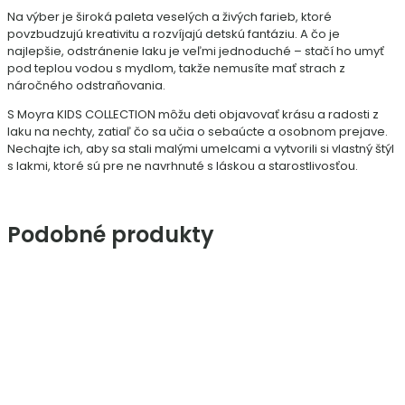
Na výber je široká paleta veselých a živých farieb, ktoré
povzbudzujú kreativitu a rozvíjajú detskú fantáziu. A čo je
najlepšie, odstránenie laku je veľmi jednoduché – stačí ho umyť
pod teplou vodou s mydlom, takže nemusíte mať strach z
náročného odstraňovania.
S Moyra KIDS COLLECTION môžu deti objavovať krásu a radosti z
laku na nechty, zatiaľ čo sa učia o sebaúcte a osobnom prejave.
Nechajte ich, aby sa stali malými umelcami a vytvorili si vlastný štýl
s lakmi, ktoré sú pre ne navrhnuté s láskou a starostlivosťou.
Podobné produkty