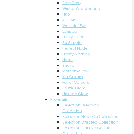
Stay Cosy
Winter Wonderland
Fluo
Kiss Me
Warmin´ Fall
Lollipop
Funky Disco
So Simple
Perfect Nude
Frosty Morning
Neon
Shake
Marshmallow
Ice Cream
Full of Colours
Pastel Glam
Unicorn Glow
Profinails
Selection Wedding
Collection
Selection Flash On Collection
Selection Effected Collection
Selection Cat Eye Gel lac
Collection