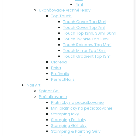
4ml
Ukončovacie vrchné lesky
Top Touch
Touch Cover Top 13ml
Touch Cover Top 7ml
Touch Top 13ml, 30ml, 60ml
Touch Twinkle Top 13ml
Touch Rainbow Top 13ml
Touch Mirror Top 13ml
Touch Gradient Top 13ml
Claresa
Dnka
Profinails
PerfectNails
Nail Art
Spider Gel
Pečiatkovanie
Platničky na pečiatkovanie
Mini platničky na pečiatkovanie
Stamping laky
Stamping Foil laky
Stamping Gél laky
Stamping & Painting Gély