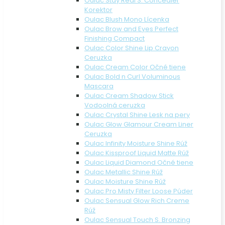
Oulac Stay Real S. Concealer
Korektor
Oulac Blush Mono Lícenka
Oulac Brow and Eyes Perfect
Finishing Compact
Oulac Color Shine Lip Crayon
Ceruzka
Oulac Cream Color Očné tiene
Oulac Bold n Curl Voluminous
Mascara
Oulac Cream Shadow Stick
Vodoolná ceruzka
Oulac Crystal Shine Lesk na pery
Oulac Glow Glamour Cream Liner
Ceruzka
Oulac Infinity Moisture Shine Rúž
Oulac Kissproof Liquid Matte Rúž
Oulac Liquid Diamond Očné tiene
Oulac Metallic Shine Rúž
Oulac Moisture Shine Rúž
Oulac Pro Misty Filter Loose Púder
Oulac Sensual Glow Rich Creme
Rúž
Oulac Sensual Touch S. Bronzing