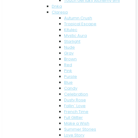
Touch Gél laky Alchemy 9ml
Dnka
Claresa
Autumn Crush
Tropical Escape
Kitulec
Mystic Aura
Starlight
Nude
Gray
Brown
Red
Pink
Purple
Blue
Candy
Celebration
Dusty Rose
Fallin´ Love
French Time
Full Glitter
Make a Wish
Summer Stories
Love Story