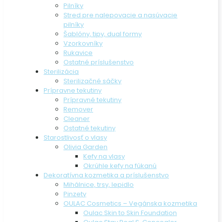
Pilníky
Stred pre nalepovacie a nasúvacie
pilníky
Šablóny, tipy, dual formy
Vzorkovníky
Rukavice
Ostatné príslušenstvo
Sterilizácia
Sterilizačné sáčky
Prípravne tekutiny
Prípravné tekutiny
Remover
Cleaner
Ostatné tekutiny
Starostlivosť o vlasy
Olivia Garden
Kefy na vlasy
Okrúhle kefy na fúkanú
Dekoratívna kozmetika a príslušenstvo
Mihálnice, trsy, lepidlo
Pinzety
OULAC Cosmetics – Vegánska kozmetika
Oulac Skin to Skin Foundation