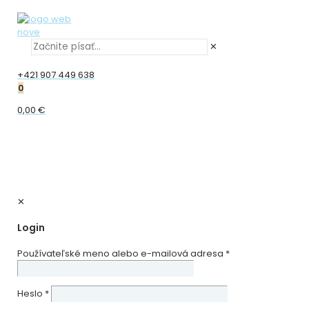
✕
+421 907 449 638
0
0,00 €
✕
Login
Používateľské meno alebo e-mailová adresa
*
Heslo
*