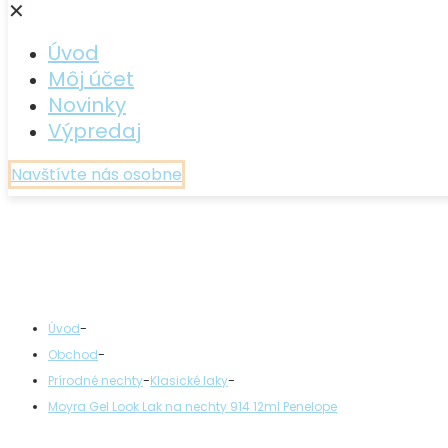
✕
Úvod
Môj účet
Novinky
Výpredaj
Navštívte nás osobne
-
Úvod
-
Obchod
-
-
Prírodné nechty
Klasické laky
Moyra Gel Look Lak na nechty 914 12ml Penelope