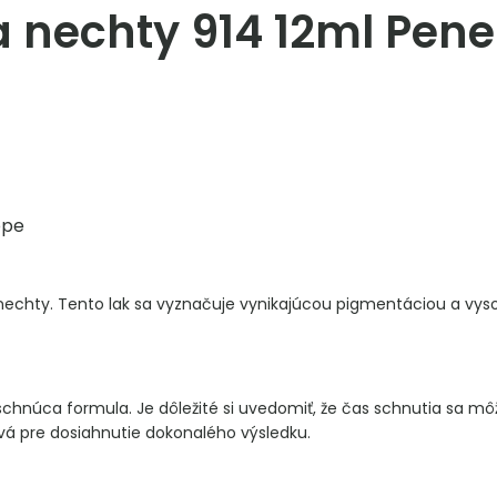
a nechty 914 12ml Pen
ope
a nechty. Tento lak sa vyznačuje vynikajúcou pigmentáciou a vy
chnúca formula. Je dôležité si uvedomiť, že čas schnutia sa môže l
vá pre dosiahnutie dokonalého výsledku.