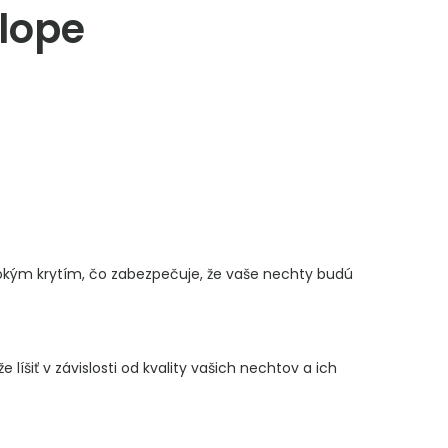
elope
sokým krytím, čo zabezpečuje, že vaše nechty budú
íšiť v závislosti od kvality vašich nechtov a ich