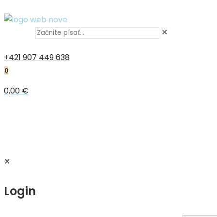
✕
+421 907 449 638
0
0,00 €
✕
Login