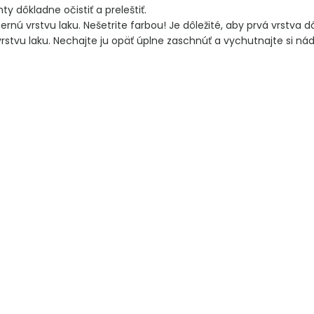
ty dôkladne očistiť a preleštiť.
nú vrstvu laku. Nešetrite farbou! Je dôležité, aby prvá vrstva d
vrstvu laku. Nechajte ju opäť úplne zaschnúť a vychutnajte si nád