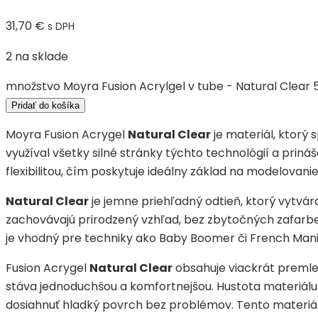
31,70
€
s DPH
2 na sklade
množstvo Moyra Fusion Acrylgel v tube - Natural Clear 
Pridať do košíka
Moyra Fusion Acrygel
Natural Clear
je materiál, ktorý 
využíval všetky silné stránky týchto technológií a prin
flexibilitou, čím poskytuje ideálny základ na modelovani
Natural Clear
je jemne priehľadný odtieň, ktorý vytvár
zachovávajú prirodzený vzhľad, bez zbytočných zafarben
je vhodný pre techniky ako Baby Boomer či French Manicu
Fusion Acrygel
Natural Clear
obsahuje viackrát premlet
stáva jednoduchšou a komfortnejšou. Hustota materiálu
dosiahnuť hladký povrch bez problémov. Tento materiál je