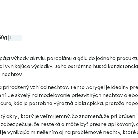
50g
spája výhody akrylu, porcelánu a gélu do jedného produktu
ášal vynikajúce výsledky. Jeho extrémne hustá konzistenci
e nechtov.
a prirodzený vzhľad nechtov. Tento Acrygel je ideálny pr
í. Je skvelý na modelovanie priesvitných nechtov alebo 
re, kde je potrebná výrazná biela špička, pretože neponú
ý akryl, ktorý je veľmi jemný, čo znamená, že pri brúsen
 zabezpečuje, že nesteká a môže byť presne aplikovaný,
 vynikajúcim riešením aj na problémové nechty, ktoré si v