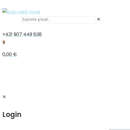
✕
+421 907 449 638
0
0,00 €
✕
Login