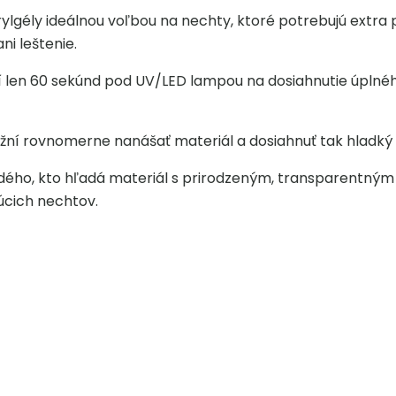
ylgély ideálnou voľbou na nechty, ktoré potrebujú extra p
ni leštenie.
í len 60 sekúnd pod UV/LED lampou na dosiahnutie úplného
ní rovnomerne nanášať materiál a dosiahnuť tak hladký 
dého, kto hľadá materiál s prirodzeným, transparentným
júcich nechtov.