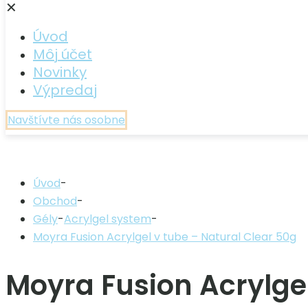
✕
Úvod
Môj účet
Novinky
Výpredaj
Navštívte nás osobne
Úvod
-
Obchod
-
Gély
-
Acrylgel system
-
Moyra Fusion Acrylgel v tube – Natural Clear 50g
Moyra Fusion Acrylgel