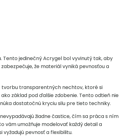
. Tento jedinečný Acrygel bol vyvinutý tak, aby
a zabezpečuje, že materiál vyniká pevnosťou a
e tvorbu transparentných nechtov, ktoré si
ako základ pod ďalšie zdobenie. Tento odtieň nie
ka dostatočnú kryciu silu pre tieto techniky.
í nevypadávajú žiadne častice, čím sa práca s ním
 čo vám umožňuje modelovať každý detail a
yžadujú pevnosť a flexibilitu.