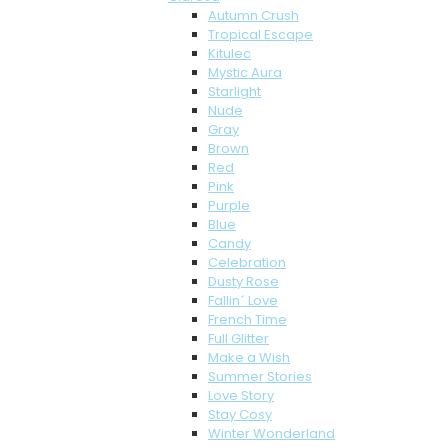
Autumn Crush
Tropical Escape
Kitulec
Mystic Aura
Starlight
Nude
Gray
Brown
Red
Pink
Purple
Blue
Candy
Celebration
Dusty Rose
Fallin´ Love
French Time
Full Glitter
Make a Wish
Summer Stories
Love Story
Stay Cosy
Winter Wonderland