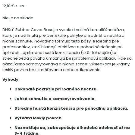
12,10
€
s DPH
Nie je na sklade
DNKa´ Rubber Cover Base je vysoko kvalitná kamuflážna báza,
ktorá je navrhnutá pre perfektné pokrytie prírodného nechtu a
rýchle schnutie. Inovatívna formula tejto bázy je ideálna pre
profesionálov, ktorí hľadajú efektívne a pohodlné riešenie pri
aplikácii. Jej stredne hustá konzistencia (skôr tekutejšia) a
stredne tvrdá povaha umožňujú bezproblémovú aplikáciu, kde sa
báza ľahko samovyrovnáva a rýchlo schne. Výsledkom je krásny,
lesklý povrch bez zmršťovania alebo odlupovania.
Výhody:
Dokonalé pokrytie prírodného nechtu.
Ľahké schnutie a samovyrovnávanie.
Stredne hustá konzistencia pre pohodlnú aplikáciu.
Vytvára lesklý povrch.
Nezmršťuje sa, zabezpečuje dlhodobú odolnosť až na
3–4 týždne.