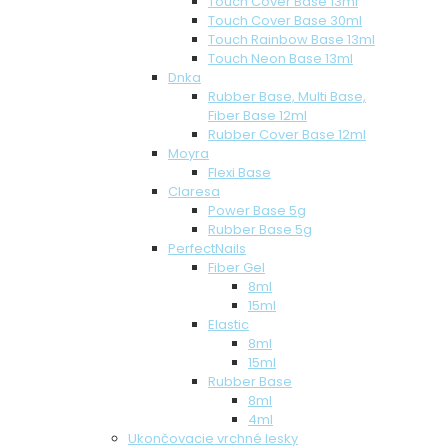
Touch Cover Base 13ml
Touch Cover Base 30ml
Touch Rainbow Base 13ml
Touch Neon Base 13ml
Dnka
Rubber Base, Multi Base,
Fiber Base 12ml
Rubber Cover Base 12ml
Moyra
Flexi Base
Claresa
Power Base 5g
Rubber Base 5g
PerfectNails
Fiber Gel
8ml
15ml
Elastic
8ml
15ml
Rubber Base
8ml
4ml
Ukončovacie vrchné lesky