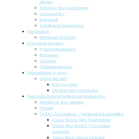
pilníky
Šablóny, tipy, dual formy
Vzorkovníky
Rukavice
Ostatné príslušenstvo
Sterilizácia
Sterilizačné sáčky
Prípravne tekutiny
Prípravné tekutiny
Remover
Cleaner
Ostatné tekutiny
Starostlivosť o vlasy
Olivia Garden
Kefy na vlasy
Okrúhle kefy na fúkanú
Dekoratívna kozmetika a príslušenstvo
Mihálnice, trsy, lepidlo
Pinzety
OULAC Cosmetics – Vegánska kozmetika
Oulac Skin to Skin Foundation
Oulac Stay Real S. Concealer
Korektor
Oulac Blush Mono Lícenka