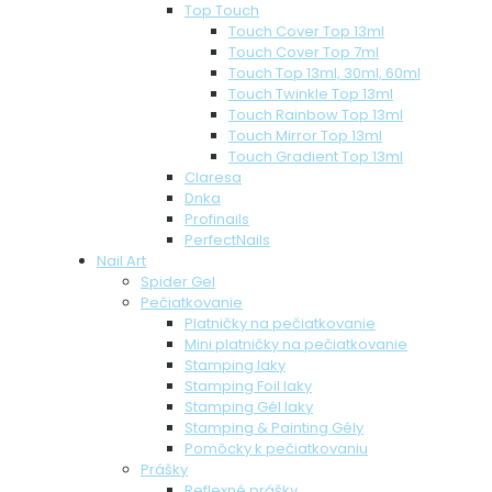
Top Touch
Touch Cover Top 13ml
Touch Cover Top 7ml
Touch Top 13ml, 30ml, 60ml
Touch Twinkle Top 13ml
Touch Rainbow Top 13ml
Touch Mirror Top 13ml
Touch Gradient Top 13ml
Claresa
Dnka
Profinails
PerfectNails
Nail Art
Spider Gel
Pečiatkovanie
Platničky na pečiatkovanie
Mini platničky na pečiatkovanie
Stamping laky
Stamping Foil laky
Stamping Gél laky
Stamping & Painting Gély
Pomôcky k pečiatkovaniu
Prášky
Reflexné prášky