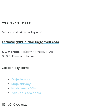
+421 907 449 638
Máte otázku? Zavolajte nám.
rothovagabrielanails@gmail.com
OC Merkúr
, Boženy nemcovej 28
040 01 Košice - Sever
Zákaznícky servis
Objednávky
Moje adresy
Nastavenia účtu
Zabudol som heslo
Užitočné odkazy