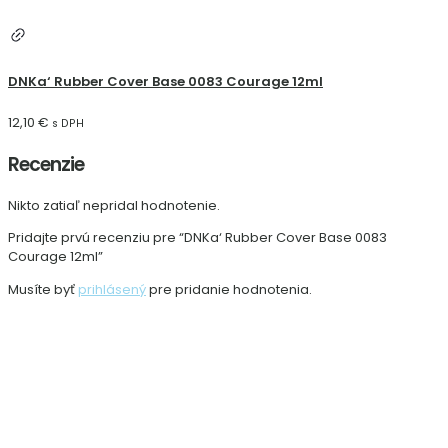
DNKa‘ Rubber Cover Base 0083 Courage 12ml
12,10
€
s DPH
Recenzie
Nikto zatiaľ nepridal hodnotenie.
Pridajte prvú recenziu pre “DNKa‘ Rubber Cover Base 0083
Courage 12ml”
Musíte byť
prihlásený
pre pridanie hodnotenia.