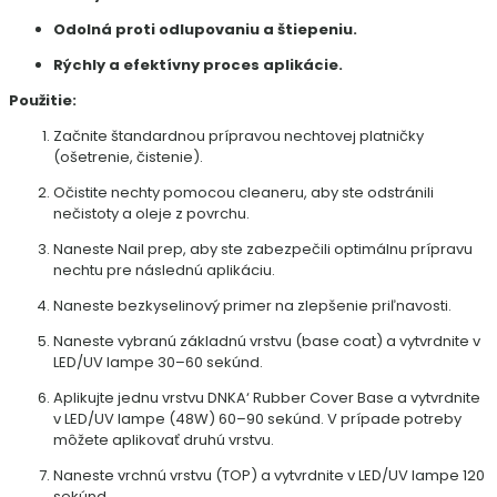
Odolná proti odlupovaniu a štiepeniu.
Rýchly a efektívny proces aplikácie.
Použitie:
Začnite štandardnou prípravou nechtovej platničky
(ošetrenie, čistenie).
Očistite nechty pomocou cleaneru, aby ste odstránili
nečistoty a oleje z povrchu.
Naneste Nail prep, aby ste zabezpečili optimálnu prípravu
nechtu pre následnú aplikáciu.
Naneste bezkyselinový primer na zlepšenie priľnavosti.
Naneste vybranú základnú vrstvu (base coat) a vytvrdnite v
LED/UV lampe 30–60 sekúnd.
Aplikujte jednu vrstvu DNKA‘ Rubber Cover Base a vytvrdnite
v LED/UV lampe (48W) 60–90 sekúnd. V prípade potreby
môžete aplikovať druhú vrstvu.
Naneste vrchnú vrstvu (TOP) a vytvrdnite v LED/UV lampe 120
sekúnd.