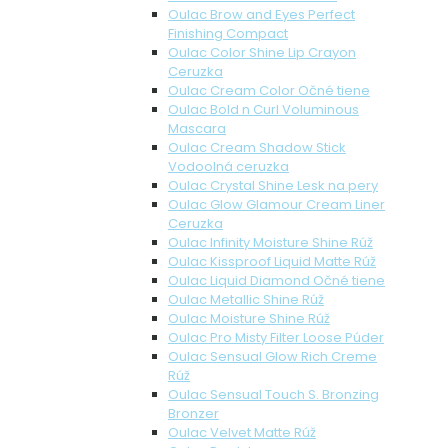
Oulac Brow and Eyes Perfect
Finishing Compact
Oulac Color Shine Lip Crayon
Ceruzka
Oulac Cream Color Očné tiene
Oulac Bold n Curl Voluminous
Mascara
Oulac Cream Shadow Stick
Vodoolná ceruzka
Oulac Crystal Shine Lesk na pery
Oulac Glow Glamour Cream Liner
Ceruzka
Oulac Infinity Moisture Shine Rúž
Oulac Kissproof Liquid Matte Rúž
Oulac Liquid Diamond Očné tiene
Oulac Metallic Shine Rúž
Oulac Moisture Shine Rúž
Oulac Pro Misty Filter Loose Púder
Oulac Sensual Glow Rich Creme
Rúž
Oulac Sensual Touch S. Bronzing
Bronzer
Oulac Velvet Matte Rúž