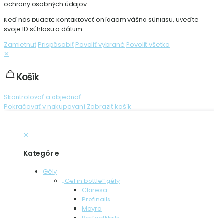
ochrany osobných údajov.
Keď nás budete kontaktovať ohľadom vášho súhlasu, uveďte
svoje ID súhlasu a dátum.
Zamietnuť
Prispôsobiť
Povoliť vybrané
Povoliť všetko
✕
Košík
Skontrolovať a objednať
Pokračovať v nakupovaní
Zobraziť košík
✕
Kategórie
Gély
„Gel in bottle“ gély
Claresa
Profinails
Moyra
PerfectNails