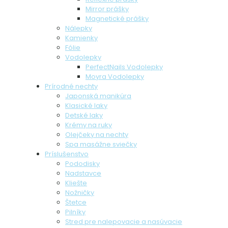
Mirror prášky
Magnetické prášky
Nálepky
Kamienky
Fólie
Vodolepky
PerfectNails Vodolepky
Moyra Vodolepky
Prírodné nechty
Japonská manikúra
Klasické laky
Detské laky
Krémy na ruky
Olejčeky na nechty
Spa masážne sviečky
Príslušenstvo
Pododisky
Nadstavce
Kliešte
Nožničky
Štetce
Pilníky
Stred pre nalepovacie a nasúvacie