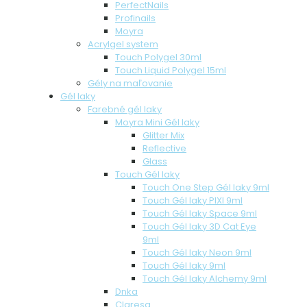
PerfectNails
Profinails
Moyra
Acrylgel system
Touch Polygel 30ml
Touch Liquid Polygel 15ml
Gély na maľovanie
Gél laky
Farebné gél laky
Moyra Mini Gél laky
Glitter Mix
Reflective
Glass
Touch Gél laky
Touch One Step Gél laky 9ml
Touch Gél laky PIXI 9ml
Touch Gél laky Space 9ml
Touch Gél laky 3D Cat Eye
9ml
Touch Gél laky Neon 9ml
Touch Gél laky 9ml
Touch Gél laky Alchemy 9ml
Dnka
Claresa