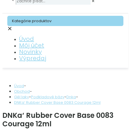
✕
Kategórie produktov
✕
Úvod
Môj účet
Novinky
Výpredaj
Úvod
-
Obchod
-
Gél laky
-
Podkladové bázy
-
Dnka
-
DNKa‘ Rubber Cover Base 0083 Courage 12ml
DNKa‘ Rubber Cover Base 0083
Courage 12ml