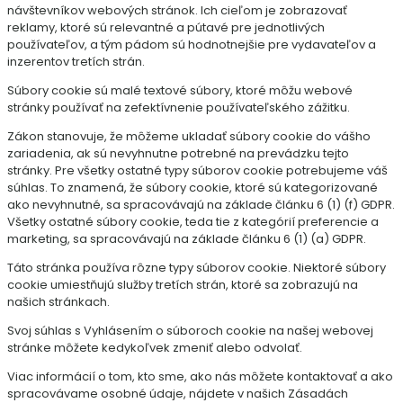
návštevníkov webových stránok. Ich cieľom je zobrazovať
reklamy, ktoré sú relevantné a pútavé pre jednotlivých
používateľov, a tým pádom sú hodnotnejšie pre vydavateľov a
inzerentov tretích strán.
Súbory cookie sú malé textové súbory, ktoré môžu webové
stránky používať na zefektívnenie používateľského zážitku.
Zákon stanovuje, že môžeme ukladať súbory cookie do vášho
zariadenia, ak sú nevyhnutne potrebné na prevádzku tejto
stránky. Pre všetky ostatné typy súborov cookie potrebujeme váš
súhlas. To znamená, že súbory cookie, ktoré sú kategorizované
ako nevyhnutné, sa spracovávajú na základe článku 6 (1) (f) GDPR.
Všetky ostatné súbory cookie, teda tie z kategórií preferencie a
marketing, sa spracovávajú na základe článku 6 (1) (a) GDPR.
Táto stránka používa rôzne typy súborov cookie. Niektoré súbory
cookie umiestňujú služby tretích strán, ktoré sa zobrazujú na
našich stránkach.
Svoj súhlas s Vyhlásením o súboroch cookie na našej webovej
stránke môžete kedykoľvek zmeniť alebo odvolať.
Viac informácií o tom, kto sme, ako nás môžete kontaktovať a ako
spracovávame osobné údaje, nájdete v našich Zásadách