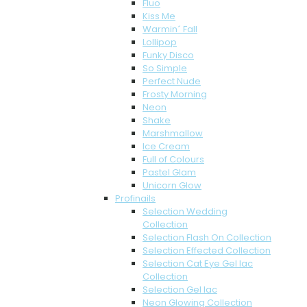
Fluo
Kiss Me
Warmin´ Fall
Lollipop
Funky Disco
So Simple
Perfect Nude
Frosty Morning
Neon
Shake
Marshmallow
Ice Cream
Full of Colours
Pastel Glam
Unicorn Glow
Profinails
Selection Wedding
Collection
Selection Flash On Collection
Selection Effected Collection
Selection Cat Eye Gel lac
Collection
Selection Gel lac
Neon Glowing Collection