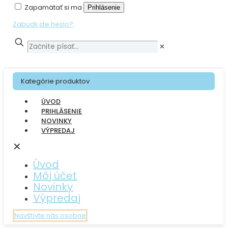
Zapamätať si ma
Prihlásenie
Zabudli ste heslo?
✕
Kategórie produktov
ÚVOD
PRIHLÁSENIE
NOVINKY
VÝPREDAJ
✕
Úvod
Môj účet
Novinky
Výpredaj
Navštívte nás osobne