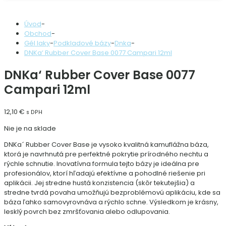
Úvod
-
Obchod
-
Gél laky
-
Podkladové bázy
-
Dnka
-
DNKa‘ Rubber Cover Base 0077 Campari 12ml
DNKa‘ Rubber Cover Base 0077
Campari 12ml
12,10
€
s DPH
Nie je na sklade
DNKa´ Rubber Cover Base je vysoko kvalitná kamuflážna báza,
ktorá je navrhnutá pre perfektné pokrytie prírodného nechtu a
rýchle schnutie. Inovatívna formula tejto bázy je ideálna pre
profesionálov, ktorí hľadajú efektívne a pohodlné riešenie pri
aplikácii. Jej stredne hustá konzistencia (skôr tekutejšia) a
stredne tvrdá povaha umožňujú bezproblémovú aplikáciu, kde sa
báza ľahko samovyrovnáva a rýchlo schne. Výsledkom je krásny,
lesklý povrch bez zmršťovania alebo odlupovania.