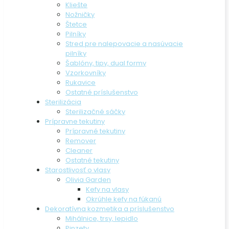
Kliešte
Nožničky
Štetce
Pilníky
Stred pre nalepovacie a nasúvacie
pilníky
Šablóny, tipy, dual formy
Vzorkovníky
Rukavice
Ostatné príslušenstvo
Sterilizácia
Sterilizačné sáčky
Prípravne tekutiny
Prípravné tekutiny
Remover
Cleaner
Ostatné tekutiny
Starostlivosť o vlasy
Olivia Garden
Kefy na vlasy
Okrúhle kefy na fúkanú
Dekoratívna kozmetika a príslušenstvo
Mihálnice, trsy, lepidlo
Pinzety