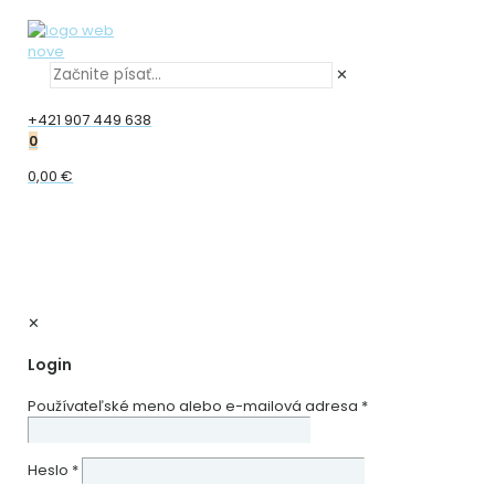
✕
+421 907 449 638
0
0,00 €
✕
Login
Používateľské meno alebo e-mailová adresa
*
Heslo
*