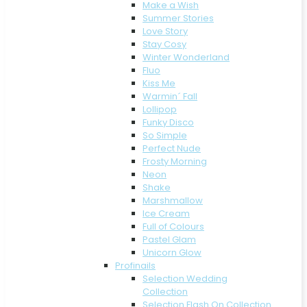
Make a Wish
Summer Stories
Love Story
Stay Cosy
Winter Wonderland
Fluo
Kiss Me
Warmin´ Fall
Lollipop
Funky Disco
So Simple
Perfect Nude
Frosty Morning
Neon
Shake
Marshmallow
Ice Cream
Full of Colours
Pastel Glam
Unicorn Glow
Profinails
Selection Wedding
Collection
Selection Flash On Collection