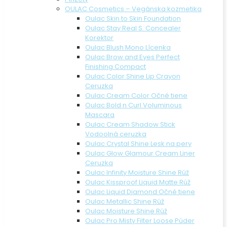
OULAC Cosmetics – Vegánska kozmetika
Oulac Skin to Skin Foundation
Oulac Stay Real S. Concealer
Korektor
Oulac Blush Mono Lícenka
Oulac Brow and Eyes Perfect
Finishing Compact
Oulac Color Shine Lip Crayon
Ceruzka
Oulac Cream Color Očné tiene
Oulac Bold n Curl Voluminous
Mascara
Oulac Cream Shadow Stick
Vodoolná ceruzka
Oulac Crystal Shine Lesk na pery
Oulac Glow Glamour Cream Liner
Ceruzka
Oulac Infinity Moisture Shine Rúž
Oulac Kissproof Liquid Matte Rúž
Oulac Liquid Diamond Očné tiene
Oulac Metallic Shine Rúž
Oulac Moisture Shine Rúž
Oulac Pro Misty Filter Loose Púder