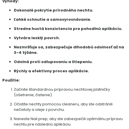
Výhody:
Dokonalé pokrytie prírodného nechtu.
Ľahké schnutie a samovyrovnávanie.
Stredne hustá konzistencia pre pohodlnú aplikáciu.
Vytvára lesklý povrch.
Nezmršťuje sa, zabezpečuje dlhodobú odolnosť až na
3–4 týždne.
Odolná proti odlupovaniu a štiepeniu.
Rýchly a efektívny proces aplikácie.
Použitie:
Začnite štandardnou prípravou nechtovej platničky
(ošetrenie, čistenie).
Očistite nechty pomocou cleaneru, aby ste odstránili
nečistoty a oleje z povrchu.
Naneste Nail prep, aby ste zabezpečili optimálnu prípravu
nechtu pre následnú aplikáciu.