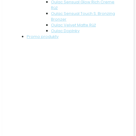
Oulac Sensual Glow Rich Creme
Rúž
Oulac Sensual Touch S. Bronzing
Bronzer
Oulac Velvet Matte Rúž
Oulac Doplnky
Promo produkty