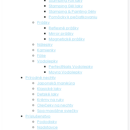
Stamping Foil laky
Stamping Gél laky
Stamping & Painting Gély
Pomôcky k pečiatkovaniu
Prášky
Reflexné prášky
Mirror prášky
Magnetické prášky
Nálepky
Kamienky
Fólie
Vodolepky
PerfectNails Vodolepky
Moyra Vodolepky
Prírodné nechty
Japonská manikúra
Klasické laky
Detské laky
Krémy na ruky
Olejčeky na nechty
Spa masážne sviečky
Príslušenstvo
Pododisky
Nadstavce