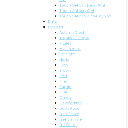
Touch Gél laky Neon 9ml
Touch Gél laky 9ml
Touch Gél laky Alchemy 9ml
Dnka
Claresa
Autumn Crush
Tropical Escape
Kitulec
Mystic Aura
Starlight
Nude
Gray
Brown
Red
Pink
Purple
Blue
Candy
Celebration
Dusty Rose
Fallin´ Love
French Time
Full Glitter