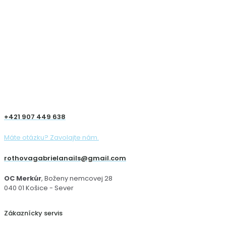
+421 907 449 638
Máte otázku? Zavolajte nám.
rothovagabrielanails@gmail.com
OC Merkúr
, Boženy nemcovej 28
040 01 Košice - Sever
Zákaznícky servis