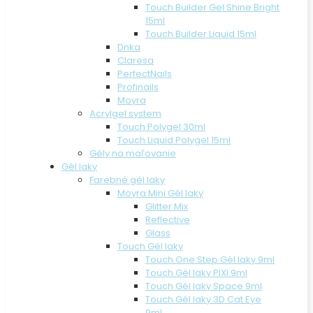
Touch Builder Gel Shine Bright
15ml
Touch Builder Liquid 15ml
Dnka
Claresa
PerfectNails
Profinails
Moyra
Acrylgel system
Touch Polygel 30ml
Touch Liquid Polygel 15ml
Gély na maľovanie
Gél laky
Farebné gél laky
Moyra Mini Gél laky
Glitter Mix
Reflective
Glass
Touch Gél laky
Touch One Step Gél laky 9ml
Touch Gél laky PIXI 9ml
Touch Gél laky Space 9ml
Touch Gél laky 3D Cat Eye
9ml