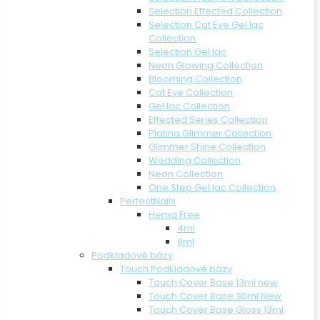
Selection Effected Collection
Selection Cat Eye Gel lac
Collection
Selection Gel lac
Neon Glowing Collection
Blooming Collection
Cat Eye Collection
Gel lac Collection
Effected Series Collection
Platina Glimmer Collection
Glimmer Shine Collection
Wedding Collection
Neon Collection
One Step Gel lac Collection
PerfectNails
Hema Free
4ml
8ml
Podkladové bázy
Touch Podkladové bázy
Touch Cover Base 13ml new
Touch Cover Base 30ml New
Touch Cover Base Gloss 13ml