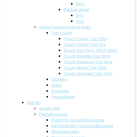
15ml
Rubber Base
8ml
4ml
Ukončovacie vrchné lesky
Top Touch
Touch Cover Top 13ml
Touch Cover Top 7ml
Touch Top 13ml, 30ml, 60ml
Touch Twinkle Top 13ml
Touch Rainbow Top 13ml
Touch Mirror Top 13ml
Touch Gradient Top 13ml
Claresa
Dnka
Profinails
PerfectNails
Nail Art
Spider Gel
Pečiatkovanie
Platničky na pečiatkovanie
Mini platničky na pečiatkovanie
Stamping laky