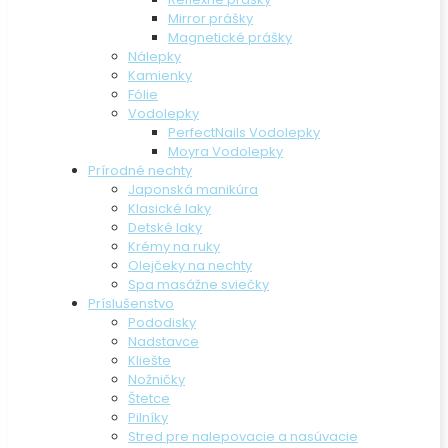
Mirror prášky
Magnetické prášky
Nálepky
Kamienky
Fólie
Vodolepky
PerfectNails Vodolepky
Moyra Vodolepky
Prírodné nechty
Japonská manikúra
Klasické laky
Detské laky
Krémy na ruky
Olejčeky na nechty
Spa masážne sviečky
Príslušenstvo
Pododisky
Nadstavce
Kliešte
Nožničky
Štetce
Pilníky
Stred pre nalepovacie a nasúvacie