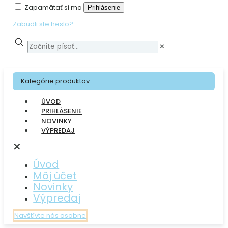
Zapamätať si ma
Prihlásenie
Zabudli ste heslo?
✕
Kategórie produktov
ÚVOD
PRIHLÁSENIE
NOVINKY
VÝPREDAJ
✕
Úvod
Môj účet
Novinky
Výpredaj
Navštívte nás osobne