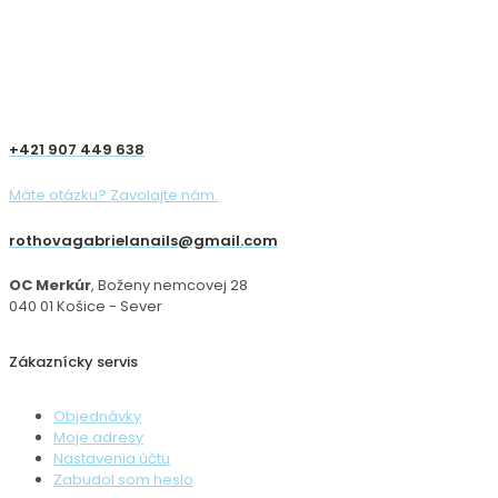
+421 907 449 638
Máte otázku? Zavolajte nám.
rothovagabrielanails@gmail.com
OC Merkúr
, Boženy nemcovej 28
040 01 Košice - Sever
Zákaznícky servis
Objednávky
Moje adresy
Nastavenia účtu
Zabudol som heslo