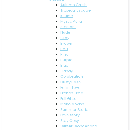
Autumn Crush
Tropical Escape
Kitulec
Mystic Aura
Starlight
Nude
Gray
Brown
Red
Pink
Purple
Blue
Candy
Celebration
Dusty Rose
Fallin´ Love
French Time
Full Glitter
Make a Wish
Summer Stories
Love Story
Stay Cosy
Winter Wonderland