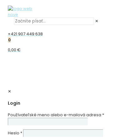
✕
+421 907 449 638
0
0,00 €
✕
Login
Používateľské meno alebo e-mailová adresa
*
Heslo
*