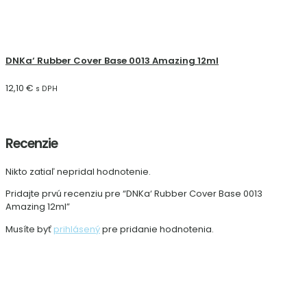
DNKa‘ Rubber Cover Base 0013 Amazing 12ml
12,10
€
s DPH
Recenzie
Nikto zatiaľ nepridal hodnotenie.
Pridajte prvú recenziu pre “DNKa‘ Rubber Cover Base 0013
Amazing 12ml”
Musíte byť
prihlásený
pre pridanie hodnotenia.