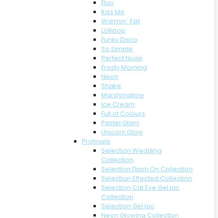
Fluo
Kiss Me
Warmin´ Fall
Lollipop
Funky Disco
So Simple
Perfect Nude
Frosty Morning
Neon
Shake
Marshmallow
Ice Cream
Full of Colours
Pastel Glam
Unicorn Glow
Profinails
Selection Wedding
Collection
Selection Flash On Collection
Selection Effected Collection
Selection Cat Eye Gel lac
Collection
Selection Gel lac
Neon Glowing Collection