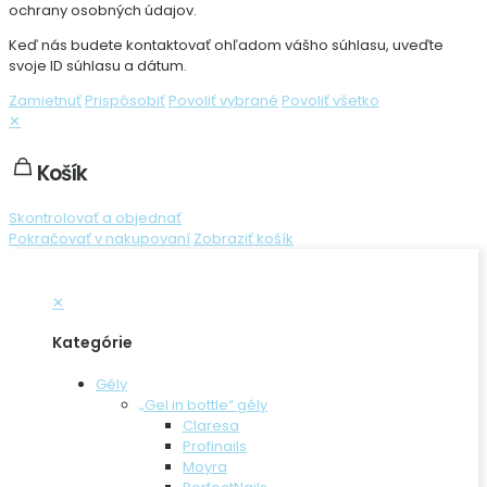
ochrany osobných údajov.
Keď nás budete kontaktovať ohľadom vášho súhlasu, uveďte
svoje ID súhlasu a dátum.
Zamietnuť
Prispôsobiť
Povoliť vybrané
Povoliť všetko
✕
Košík
Skontrolovať a objednať
Pokračovať v nakupovaní
Zobraziť košík
✕
Kategórie
Gély
„Gel in bottle“ gély
Claresa
Profinails
Moyra