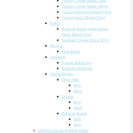
Touch Cover Base 13ml
Touch Cover Base 30ml
Touch Rainbow Base 13ml
Touch Neon Base 13ml
Dnka
Rubber Base, Multi Base,
Fiber Base 12ml
Rubber Cover Base 12ml
Moyra
Flexi Base
Claresa
Power Base 5g
Rubber Base 5g
PerfectNails
Fiber Gel
8ml
15ml
Elastic
8ml
15ml
Rubber Base
8ml
4ml
Ukončovacie vrchné lesky