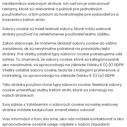
návštevníkov webových stránok. Ich cieľom je zobrazovať
reklamy, ktoré sú relevantné a pútavé pre jednotlivých
používateľov, a tým pádom sú hodnotnejšie pre vydavateľov a
inzerentov tretích strán.
Súbory cookie sú malé textové súbory, ktoré môžu webové
stránky používať na zefektívnenie používateľského zážitku.
Zákon stanovuje, že môžeme ukladať súbory cookie do vášho
zariadenia, ak sú nevyhnutne potrebné na prevádzku tejto
stránky. Pre všetky ostatné typy súborov cookie potrebujeme váš
súhlas. To znamená, že súbory cookie, ktoré sú kategorizované
ako nevyhnutné, sa spracovávajú na základe článku 6 (1) (f) GDPR.
Všetky ostatné súbory cookie, teda tie z kategórií preferencie a
marketing, sa spracovávajú na základe článku 6 (1) (a) GDPR.
Táto stránka používa rôzne typy súborov cookie. Niektoré súbory
cookie umiestňujú služby tretích strán, ktoré sa zobrazujú na
našich stránkach.
Svoj súhlas s Vyhlásením o súboroch cookie na našej webovej
stránke môžete kedykoľvek zmeniť alebo odvolať.
Viac informácií o tom, kto sme, ako nás môžete kontaktovať a ako
spracovávame osobné údaje, nájdete v našich Zásadách