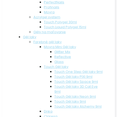
PerfectNails
Profinails
Moyra
Acrylgel system
Touch Polygel 30ml
Touch Liquid Polygel 15ml
Gély na maľovanie
Gél laky
Farebné gél laky
Moyra Mini Gél laky
Glitter Mix
Reflective
Glass
Touch Gél laky
Touch One Step Gél laky 9ml
Touch Gél laky PIXI 9ml
Touch Gél laky Space 9ml
Touch Gél laky 3D Cat Eye
9ml
Touch Gél laky Neon 9ml
Touch Gél laky 9ml
Touch Gél laky Alchemy 9ml
Dnka
Claresa