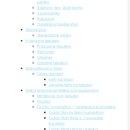
pilníky
Šablóny, tipy, dual formy
Vzorkovníky
Rukavice
Ostatné príslušenstvo
Sterilizácia
Sterilizačné sáčky
Prípravne tekutiny
Prípravné tekutiny
Remover
Cleaner
Ostatné tekutiny
Starostlivosť o vlasy
Olivia Garden
Kefy na vlasy
Okrúhle kefy na fúkanú
Dekoratívna kozmetika a príslušenstvo
Mihálnice, trsy, lepidlo
Pinzety
OULAC Cosmetics – Vegánska kozmetika
Oulac Skin to Skin Foundation
Oulac Stay Real S. Concealer
Korektor
Oulac Blush Mono Lícenka