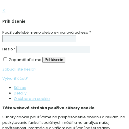
✕
Prihlásenie
Používateľské meno alebo e-mailová adresa
*
Heslo
*
Zapamätať si ma
Prihlásenie
Zabudli ste heslo?
Vytvoriť účet?
Súhlas
Detaily
O súboroch cookie
Táto webová stránka používa súbory cookie
Súbory cookie používame na prispôsobenie obsahu a reklám, na
poskytovanie funkcií sociálnych médií a na analýzu našej
návštevnosti. Informácie o vašom používaní našej stránky