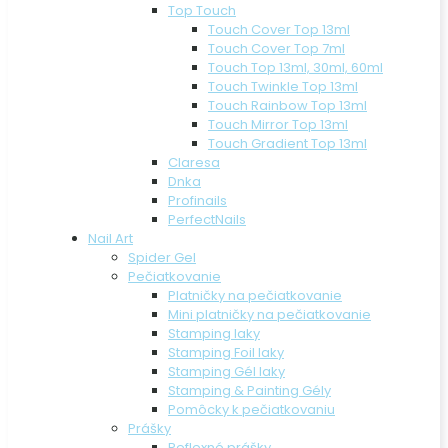
Top Touch
Touch Cover Top 13ml
Touch Cover Top 7ml
Touch Top 13ml, 30ml, 60ml
Touch Twinkle Top 13ml
Touch Rainbow Top 13ml
Touch Mirror Top 13ml
Touch Gradient Top 13ml
Claresa
Dnka
Profinails
PerfectNails
Nail Art
Spider Gel
Pečiatkovanie
Platničky na pečiatkovanie
Mini platničky na pečiatkovanie
Stamping laky
Stamping Foil laky
Stamping Gél laky
Stamping & Painting Gély
Pomôcky k pečiatkovaniu
Prášky
Reflexné prášky