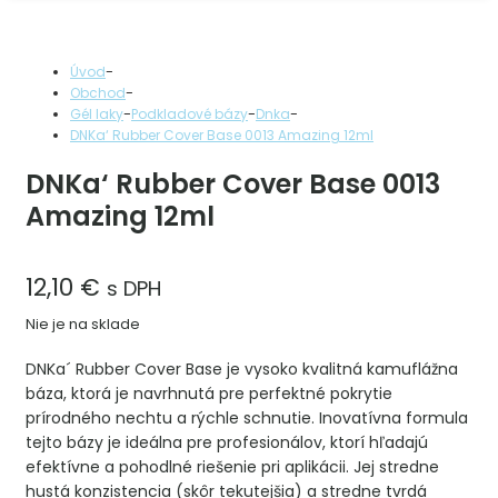
-
Úvod
-
Obchod
-
-
-
Gél laky
Podkladové bázy
Dnka
DNKa‘ Rubber Cover Base 0013 Amazing 12ml
DNKa‘ Rubber Cover Base 0013
Amazing 12ml
12,10
€
s DPH
Nie je na sklade
DNKa´ Rubber Cover Base je vysoko kvalitná kamuflážna
báza, ktorá je navrhnutá pre perfektné pokrytie
prírodného nechtu a rýchle schnutie. Inovatívna formula
tejto bázy je ideálna pre profesionálov, ktorí hľadajú
efektívne a pohodlné riešenie pri aplikácii. Jej stredne
hustá konzistencia (skôr tekutejšia) a stredne tvrdá