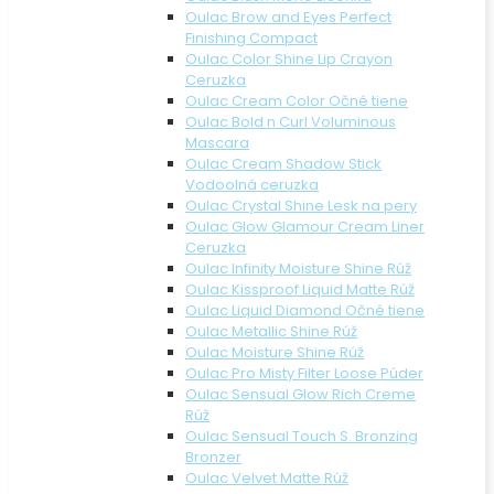
Oulac Brow and Eyes Perfect
Finishing Compact
Oulac Color Shine Lip Crayon
Ceruzka
Oulac Cream Color Očné tiene
Oulac Bold n Curl Voluminous
Mascara
Oulac Cream Shadow Stick
Vodoolná ceruzka
Oulac Crystal Shine Lesk na pery
Oulac Glow Glamour Cream Liner
Ceruzka
Oulac Infinity Moisture Shine Rúž
Oulac Kissproof Liquid Matte Rúž
Oulac Liquid Diamond Očné tiene
Oulac Metallic Shine Rúž
Oulac Moisture Shine Rúž
Oulac Pro Misty Filter Loose Púder
Oulac Sensual Glow Rich Creme
Rúž
Oulac Sensual Touch S. Bronzing
Bronzer
Oulac Velvet Matte Rúž