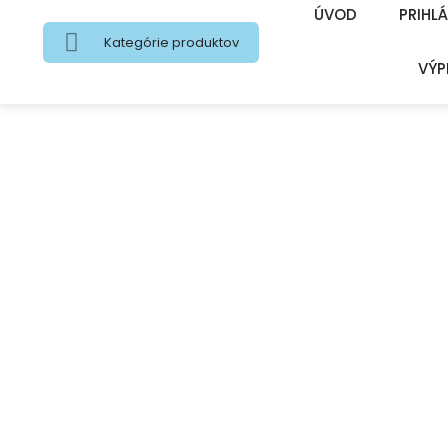
ÚVOD
PRIHLÁ
Kategórie produktov
VÝP