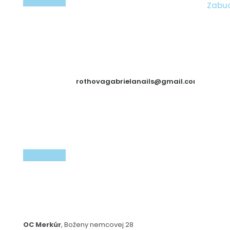
Zabud
rothovagabrielanails@gmail.com
OC Merkúr
, Boženy nemcovej 28