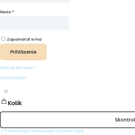
Heslo
*
Zapamätať si ma
Prihlásenie
Zabudli ste heslo?
Vytvoriť účet?
✕
Košík
Skontro
Pokračovať v nakupovaní
Zobraziť košík