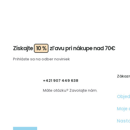
Získajte
10 %
zľavu pri nákupe nad 70€
Prihláste sa na odber noviniek
Zákazn
+421 907 449 638
Máte otázku? Zavolajte nám.
Obje
Moje 
Nasta