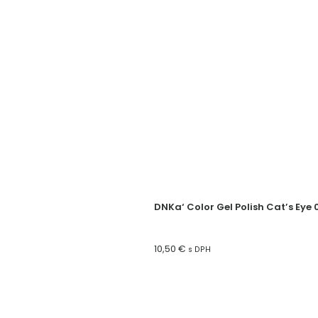
DNKa‘ Color Gel Polish Cat’s Eye 
10,50
€
s DPH