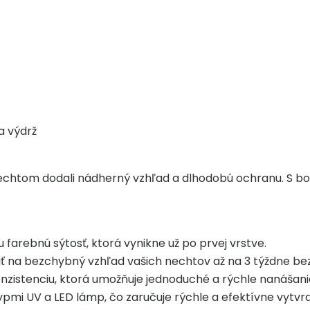
a výdrž
echtom dodali nádherný vzhľad a dlhodobú ochranu. S boha
farebnú sýtosť, ktorá vynikne už po prvej vrstve.
iť na bezchybný vzhľad vašich nechtov až na 3 týždne bez
onzistenciu, ktorá umožňuje jednoduché a rýchle nanášani
ypmi UV a LED lámp, čo zaručuje rýchle a efektívne vytvrd