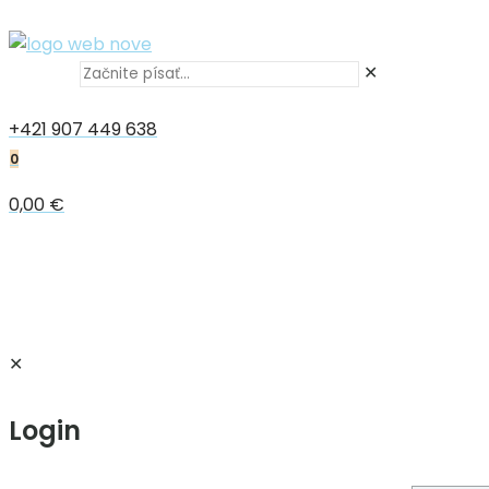
✕
+421 907 449 638
0
0,00 €
✕
Login