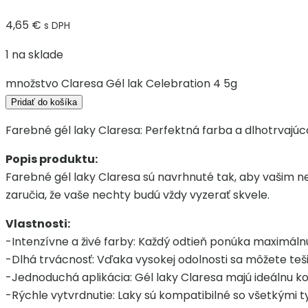
4,65
€
s DPH
1 na sklade
množstvo Claresa Gél lak Celebration 4 5g
Pridať do košíka
Farebné gél laky Claresa: Perfektná farba a dlhotrvajúc
Popis produktu:
Farebné gél laky Claresa sú navrhnuté tak, aby vašim n
zaručia, že vaše nechty budú vždy vyzerať skvele.
Vlastnosti:
-Intenzívne a živé farby: Každý odtieň ponúka maximálnu 
-Dlhá trvácnosť: Vďaka vysokej odolnosti sa môžete teš
-Jednoduchá aplikácia: Gél laky Claresa majú ideálnu k
-Rýchle vytvrdnutie: Laky sú kompatibilné so všetkými t