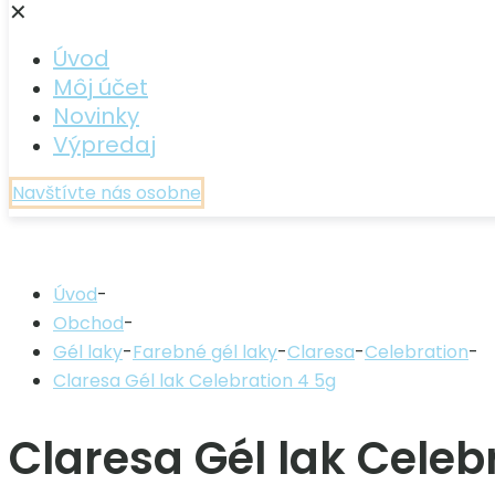
✕
Úvod
Môj účet
Novinky
Výpredaj
Navštívte nás osobne
Úvod
-
Obchod
-
Gél laky
-
Farebné gél laky
-
Claresa
-
Celebration
-
Claresa Gél lak Celebration 4 5g
Claresa Gél lak Celeb