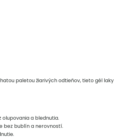
tou paletou žiarivých odtieňov, tieto gél laky
 olupovania a blednutia.
e bez bublín a nerovností.
nutie.