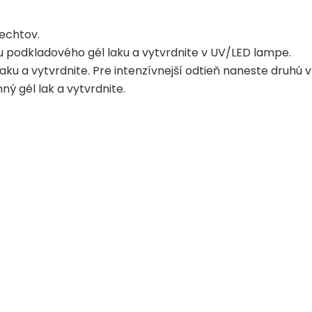
echtov.
 podkladového gél laku a vytvrdnite v UV/LED lampe.
ku a vytvrdnite. Pre intenzívnejší odtieň naneste druhú v
ý gél lak a vytvrdnite.