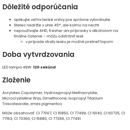
Dôležité odporúčania
aplikujte veľmi tenké vrstvy pre správne vytvrdnutie
štetec nedržte v uhle 45°, ale kolmo na necht
nepoužívajte AHD, fresher ani prípravky s alkoholom na
finálne čistenie – môžu odstrániť lesk
v prípade straty lesku je možné pretrieť topom
Doba vytvrdzovania
LED lampa 48W:
120 sekúnd
Zloženie
Acrylates Copolymer, Hydroxypropyl Methacrylate,
Microcrystalline Wax, Dimethicone, Isopropyl Titanium
Triisostearate, zmes pigmentov
Môže obsahovať: CI 77007, Cl 15850, Cl 77499, Cl 19140, Cl 60725, CI
77163, CI 73360, CI 15880, Cl 77266, Cl 77491.