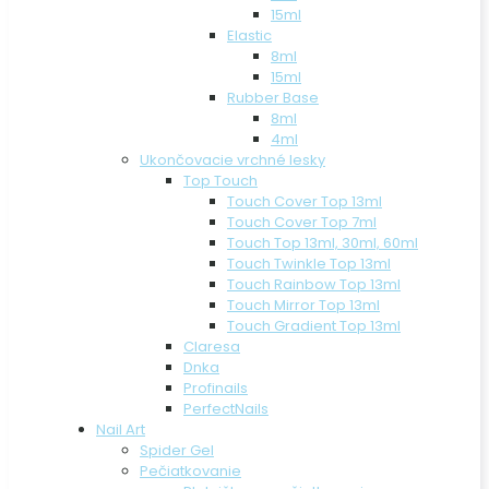
15ml
Elastic
8ml
15ml
Rubber Base
8ml
4ml
Ukončovacie vrchné lesky
Top Touch
Touch Cover Top 13ml
Touch Cover Top 7ml
Touch Top 13ml, 30ml, 60ml
Touch Twinkle Top 13ml
Touch Rainbow Top 13ml
Touch Mirror Top 13ml
Touch Gradient Top 13ml
Claresa
Dnka
Profinails
PerfectNails
Nail Art
Spider Gel
Pečiatkovanie