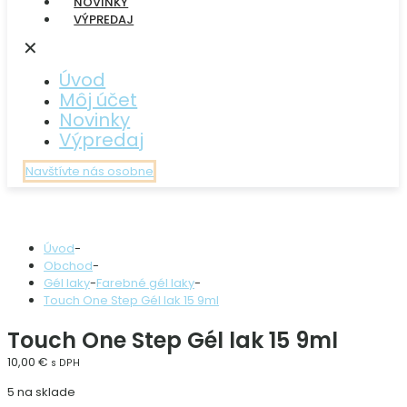
NOVINKY
VÝPREDAJ
✕
Úvod
Môj účet
Novinky
Výpredaj
Navštívte nás osobne
Úvod
-
Obchod
-
Gél laky
-
Farebné gél laky
-
Touch One Step Gél lak 15 9ml
Touch One Step Gél lak 15 9ml
10,00
€
s DPH
5 na sklade