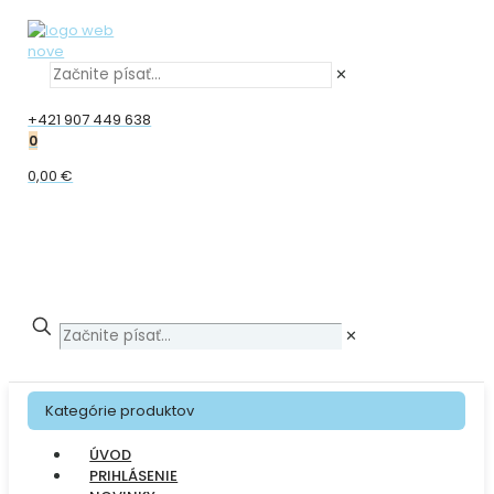
✕
+421 907 449 638
0
0,00 €
✕
Kategórie produktov
ÚVOD
PRIHLÁSENIE