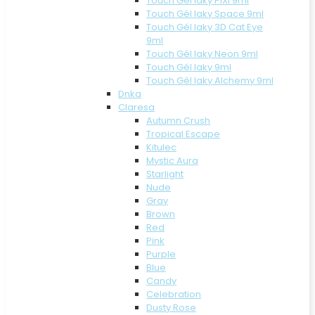
Touch Gél laky PIXI 9ml
Touch Gél laky Space 9ml
Touch Gél laky 3D Cat Eye
9ml
Touch Gél laky Neon 9ml
Touch Gél laky 9ml
Touch Gél laky Alchemy 9ml
Dnka
Claresa
Autumn Crush
Tropical Escape
Kitulec
Mystic Aura
Starlight
Nude
Gray
Brown
Red
Pink
Purple
Blue
Candy
Celebration
Dusty Rose