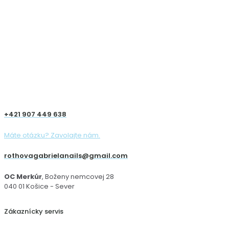
+421 907 449 638
Máte otázku? Zavolajte nám.
rothovagabrielanails@gmail.com
OC Merkúr
, Boženy nemcovej 28
040 01 Košice - Sever
Zákaznícky servis