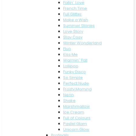
Fallin´ Love
French Time
Full Glitter
Make a Wish
Summer Stories
Love Story
Stay Cosy
Winter Wonderland
Fluo
Kiss Me
Warmin´ Fall
Lollipop
Funky Disco
So Simple
Perfect Nude
Frosty Morning
Neon
Shake
Marshmallow
Ice Cream
Full of Colours
Pastel Glam
Unicorn Glow
Profinails