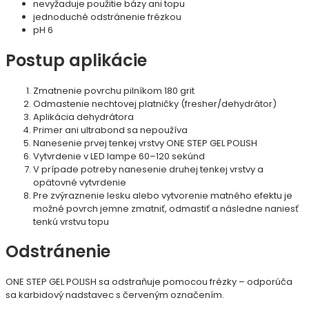
nevyžaduje použitie bázy ani topu
jednoduché odstránenie frézkou
pH 6
Postup aplikácie
Zmatnenie povrchu pilníkom 180 grit
Odmastenie nechtovej platničky (fresher/dehydrátor)
Aplikácia dehydrátora
Primer ani ultrabond sa nepoužíva
Nanesenie prvej tenkej vrstvy ONE STEP GEL POLISH
Vytvrdenie v LED lampe 60–120 sekúnd
V prípade potreby nanesenie druhej tenkej vrstvy a
opätovné vytvrdenie
Pre zvýraznenie lesku alebo vytvorenie matného efektu je
možné povrch jemne zmatniť, odmastiť a následne naniesť
tenkú vrstvu topu
Odstránenie
ONE STEP GEL POLISH sa odstraňuje pomocou frézky – odporúča
sa karbidový nadstavec s červeným označením.