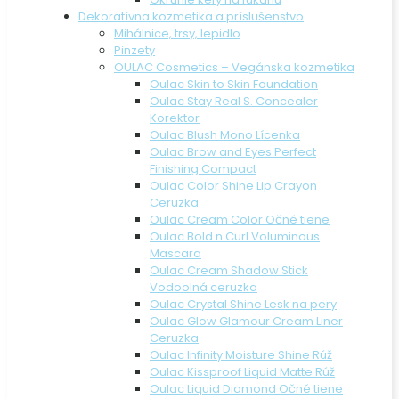
Dekoratívna kozmetika a príslušenstvo
Mihálnice, trsy, lepidlo
Pinzety
OULAC Cosmetics – Vegánska kozmetika
Oulac Skin to Skin Foundation
Oulac Stay Real S. Concealer
Korektor
Oulac Blush Mono Lícenka
Oulac Brow and Eyes Perfect
Finishing Compact
Oulac Color Shine Lip Crayon
Ceruzka
Oulac Cream Color Očné tiene
Oulac Bold n Curl Voluminous
Mascara
Oulac Cream Shadow Stick
Vodoolná ceruzka
Oulac Crystal Shine Lesk na pery
Oulac Glow Glamour Cream Liner
Ceruzka
Oulac Infinity Moisture Shine Rúž
Oulac Kissproof Liquid Matte Rúž
Oulac Liquid Diamond Očné tiene