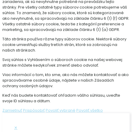
zariadenia, ak sú nevyhnutne potrebné na prevádzku tejto
stránky. Pre všetky ostatné typy súborov cookie potrebujeme váš
súhlas. To znamená, že súbory cookie, ktoré sú kategorizované
ako nevyhnutné, sa spracovávajú na základe článku 6 (1) (f) GDPR.
Všetky ostatné súbory cookie, teda tie z kategórií preferencie a
marketing, sa spracovávajú na základe článku 6 (1) (a) GDPR.
Táto stránka používa rôzne typy súborov cookie. Niektoré súbory
cookie umiestňujú služby tretích strán, ktoré sa zobrazujú na
našich stránkach.
Svoj súhlas s Vyhlásením o súboroch cookie na našej webovej
stránke môžete kedykoľvek zmeniť alebo odvolať.
Viac informácií o tom, kto sme, ako nás môžete kontaktovať a ako
spracovávame osobné údaje, nájdete v našich Zásadách
ochrany osobných údajov.
Keď nás budete kontaktovať ohľadom vášho súhlasu, uveďte
svoje ID súhlasu a dátum.
Zamietnuť
Prispôsobiť
Povoliť vybrané
Povoliť všetko
✕