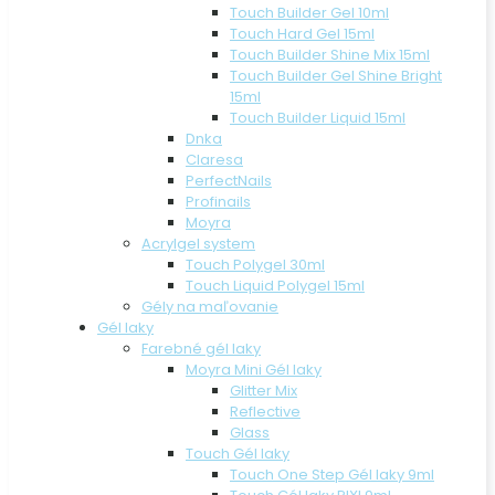
Touch Builder Gel 10ml
Touch Hard Gel 15ml
Touch Builder Shine Mix 15ml
Touch Builder Gel Shine Bright
15ml
Touch Builder Liquid 15ml
Dnka
Claresa
PerfectNails
Profinails
Moyra
Acrylgel system
Touch Polygel 30ml
Touch Liquid Polygel 15ml
Gély na maľovanie
Gél laky
Farebné gél laky
Moyra Mini Gél laky
Glitter Mix
Reflective
Glass
Touch Gél laky
Touch One Step Gél laky 9ml