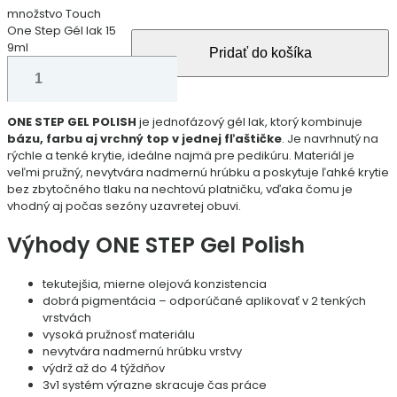
množstvo Touch
One Step Gél lak 15
9ml
Pridať do košíka
ONE STEP GEL POLISH
je jednofázový gél lak, ktorý kombinuje
bázu, farbu aj vrchný top v jednej fľaštičke
. Je navrhnutý na
rýchle a tenké krytie, ideálne najmä pre pedikúru. Materiál je
veľmi pružný, nevytvára nadmernú hrúbku a poskytuje ľahké krytie
bez zbytočného tlaku na nechtovú platničku, vďaka čomu je
vhodný aj počas sezóny uzavretej obuvi.
Výhody ONE STEP Gel Polish
tekutejšia, mierne olejová konzistencia
dobrá pigmentácia – odporúčané aplikovať v 2 tenkých
vrstvách
vysoká pružnosť materiálu
nevytvára nadmernú hrúbku vrstvy
výdrž až do 4 týždňov
3v1 systém výrazne skracuje čas práce