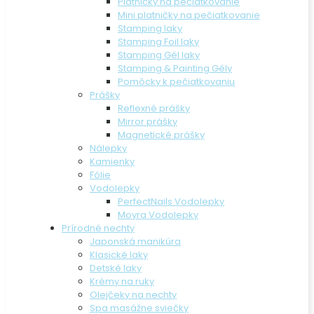
Platničky na pečiatkovanie
Mini platničky na pečiatkovanie
Stamping laky
Stamping Foil laky
Stamping Gél laky
Stamping & Painting Gély
Pomôcky k pečiatkovaniu
Prášky
Reflexné prášky
Mirror prášky
Magnetické prášky
Nálepky
Kamienky
Fólie
Vodolepky
PerfectNails Vodolepky
Moyra Vodolepky
Prírodné nechty
Japonská manikúra
Klasické laky
Detské laky
Krémy na ruky
Olejčeky na nechty
Spa masážne sviečky