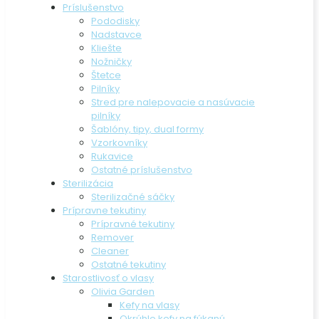
Príslušenstvo
Pododisky
Nadstavce
Kliešte
Nožničky
Štetce
Pilníky
Stred pre nalepovacie a nasúvacie
pilníky
Šablóny, tipy, dual formy
Vzorkovníky
Rukavice
Ostatné príslušenstvo
Sterilizácia
Sterilizačné sáčky
Prípravne tekutiny
Prípravné tekutiny
Remover
Cleaner
Ostatné tekutiny
Starostlivosť o vlasy
Olivia Garden
Kefy na vlasy
Okrúhle kefy na fúkanú