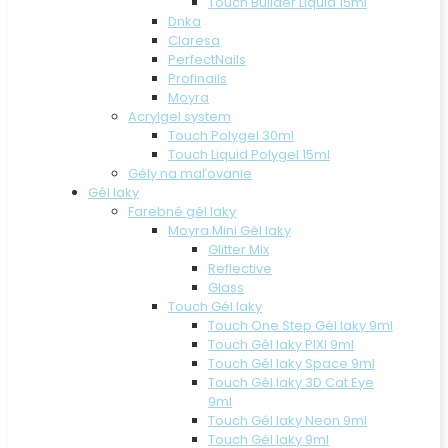
Touch Builder Liquid 15ml
Dnka
Claresa
PerfectNails
Profinails
Moyra
Acrylgel system
Touch Polygel 30ml
Touch Liquid Polygel 15ml
Gély na maľovanie
Gél laky
Farebné gél laky
Moyra Mini Gél laky
Glitter Mix
Reflective
Glass
Touch Gél laky
Touch One Step Gél laky 9ml
Touch Gél laky PIXI 9ml
Touch Gél laky Space 9ml
Touch Gél laky 3D Cat Eye
9ml
Touch Gél laky Neon 9ml
Touch Gél laky 9ml