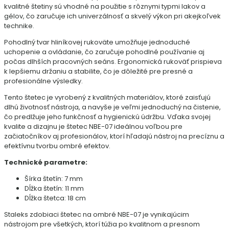
kvalitné štetiny sú vhodné na použitie s rôznymi typmi lakov a
gélov, čo zaručuje ich univerzálnosť a skvelý výkon pri akejkoľvek
technike.
Pohodlný tvar hliníkovej rukoväte umožňuje jednoduché
uchopenie a ovládanie, čo zaručuje pohodlné používanie aj
počas dlhších pracovných seáns. Ergonomická rukoväť prispieva
k lepšiemu držaniu a stabilite, čo je dôležité pre presné a
profesionálne výsledky.
Tento štetec je vyrobený z kvalitných materiálov, ktoré zaisťujú
dlhú životnosť nástroja, a navyše je veľmi jednoduchý na čistenie,
čo predlžuje jeho funkčnosť a hygienickú údržbu. Vďaka svojej
kvalite a dizajnu je štetec NBE-07 ideálnou voľbou pre
začiatočníkov aj profesionálov, ktorí hľadajú nástroj na precíznu a
efektívnu tvorbu ombré efektov.
Technické parametre:
Šírka štetín: 7 mm
Dĺžka štetín: 11 mm
Dĺžka štetca: 18 cm
Staleks zdobiaci štetec na ombré NBE-07 je vynikajúcim
nástrojom pre všetkých, ktorí túžia po kvalitnom a presnom