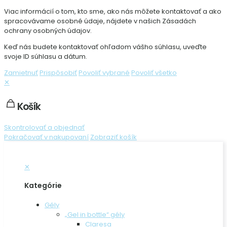
Viac informácií o tom, kto sme, ako nás môžete kontaktovať a ako
spracovávame osobné údaje, nájdete v našich Zásadách
ochrany osobných údajov.
Keď nás budete kontaktovať ohľadom vášho súhlasu, uveďte
svoje ID súhlasu a dátum.
Zamietnuť
Prispôsobiť
Povoliť vybrané
Povoliť všetko
✕
Košík
Skontrolovať a objednať
Pokračovať v nakupovaní
Zobraziť košík
✕
Kategórie
Gély
„Gel in bottle“ gély
Claresa