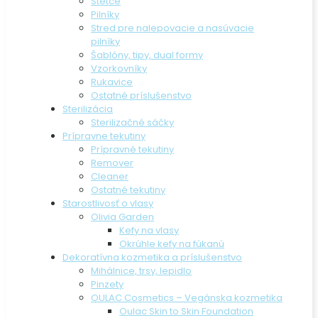
Štetce
Pilníky
Stred pre nalepovacie a nasúvacie
pilníky
Šablóny, tipy, dual formy
Vzorkovníky
Rukavice
Ostatné príslušenstvo
Sterilizácia
Sterilizačné sáčky
Prípravne tekutiny
Prípravné tekutiny
Remover
Cleaner
Ostatné tekutiny
Starostlivosť o vlasy
Olivia Garden
Kefy na vlasy
Okrúhle kefy na fúkanú
Dekoratívna kozmetika a príslušenstvo
Mihálnice, trsy, lepidlo
Pinzety
OULAC Cosmetics – Vegánska kozmetika
Oulac Skin to Skin Foundation