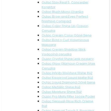
Oulac Stay Real S. Concealer
Korektor
Oulac Blush Mono Lícenka
Oulac Brow and Eyes Perfect
Finishing Compact
Oulac Color Shine Lip Crayon
Ceruzka
Oulac Cream Color Očné tiene
Oulac Bold n Curl Voluminous
Mascara
Oulac Cream Shadow Stick
Vodoolná ceruzka
Oulac Crystal Shine Lesk na pery
Oulac Glow Glamour Cream Liner
Ceruzka
Oulac Infinity Moisture Shine Rúž
Oulac Kissproof Liquid Matte Rúž
Oulac Liquid Diamond Očné tiene
Oulac Metallic Shine Rúž
Oulac Moisture Shine Rúž
Oulac Pro Misty Filter Loose Púder
Oulac Sensual Glow Rich Creme
Rúž
Oulac Sensual Touch S. Bronzing