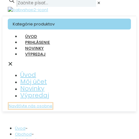
✕
Kategórie produktov
ÚVOD
PRIHLÁSENIE
NOVINKY
VÝPREDAJ
✕
Úvod
Môj účet
Novinky
Výpredaj
Navštívte nás osobne
Úvod
-
Obchod
-