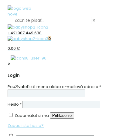
✕
+421 907 449 638
0
0,00 €
✕
Login
Používateľské meno alebo e-mailová adresa
*
Heslo
*
Zapamätať si ma
Prihlásenie
Zabudli ste heslo?