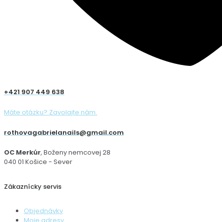
+421 907 449 638
Máte otázku? Zavolajte nám.
rothovagabrielanails@gmail.com
OC Merkúr
, Boženy nemcovej 28
040 01 Košice - Sever
Zákaznícky servis
Objednávky
Moje adresy