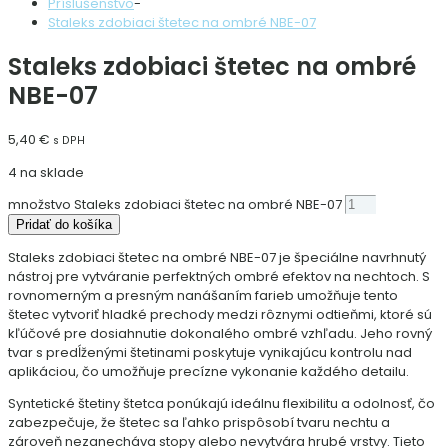
Príslušenstvo
-
Staleks zdobiaci štetec na ombré NBE-07
Staleks zdobiaci štetec na ombré
NBE-07
5,40
€
s DPH
4 na sklade
množstvo Staleks zdobiaci štetec na ombré NBE-07
Pridať do košíka
Staleks zdobiaci štetec na ombré NBE-07 je špeciálne navrhnutý
nástroj pre vytváranie perfektných ombré efektov na nechtoch. S
rovnomerným a presným nanášaním farieb umožňuje tento
štetec vytvoriť hladké prechody medzi rôznymi odtieňmi, ktoré sú
kľúčové pre dosiahnutie dokonalého ombré vzhľadu. Jeho rovný
tvar s predĺženými štetinami poskytuje vynikajúcu kontrolu nad
aplikáciou, čo umožňuje precízne vykonanie každého detailu.
Syntetické štetiny štetca ponúkajú ideálnu flexibilitu a odolnosť, čo
zabezpečuje, že štetec sa ľahko prispôsobí tvaru nechtu a
zároveň nezanecháva stopy alebo nevytvára hrubé vrstvy. Tieto