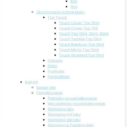
8ml
4ml
Ukončovacie vrchné lesky
Top Touch
Touch Cover Top 13ml
Touch Cover Top 7ml
Touch Top 13ml, 30ml, 60ml
Touch Twinkle Top 13ml
Touch Rainbow Top 13ml
Touch Mirror Top 13ml
Touch Gradient Top 13ml
Claresa
Dnka
Profinails
PerfectNails
Nail Art
Spider Gel
Pečiatkovanie
Platničky na pečiatkovanie
Mini platničky na pečiatkovanie
Stamping laky
Stamping Foil laky
Stamping Gél laky
Stamping & Painting Gély