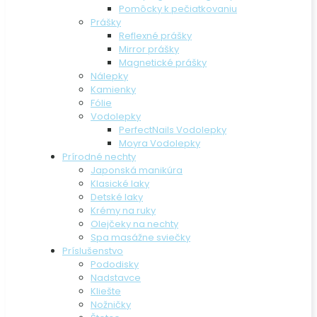
Pomôcky k pečiatkovaniu
Prášky
Reflexné prášky
Mirror prášky
Magnetické prášky
Nálepky
Kamienky
Fólie
Vodolepky
PerfectNails Vodolepky
Moyra Vodolepky
Prírodné nechty
Japonská manikúra
Klasické laky
Detské laky
Krémy na ruky
Olejčeky na nechty
Spa masážne sviečky
Príslušenstvo
Pododisky
Nadstavce
Kliešte
Nožničky