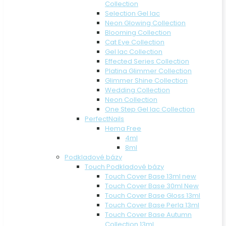
Collection
Selection Gel lac
Neon Glowing Collection
Blooming Collection
Cat Eye Collection
Gel lac Collection
Effected Series Collection
Platina Glimmer Collection
Glimmer Shine Collection
Wedding Collection
Neon Collection
One Step Gel lac Collection
PerfectNails
Hema Free
4ml
8ml
Podkladové bázy
Touch Podkladové bázy
Touch Cover Base 13ml new
Touch Cover Base 30ml New
Touch Cover Base Gloss 13ml
Touch Cover Base Perla 13ml
Touch Cover Base Autumn
Collection 13ml