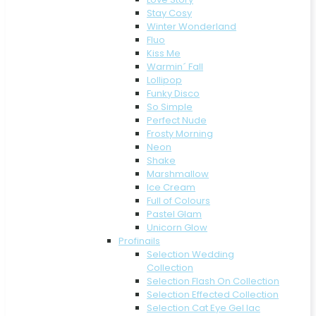
Stay Cosy
Winter Wonderland
Fluo
Kiss Me
Warmin´ Fall
Lollipop
Funky Disco
So Simple
Perfect Nude
Frosty Morning
Neon
Shake
Marshmallow
Ice Cream
Full of Colours
Pastel Glam
Unicorn Glow
Profinails
Selection Wedding
Collection
Selection Flash On Collection
Selection Effected Collection
Selection Cat Eye Gel lac