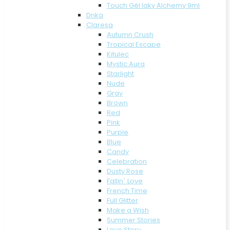
Touch Gél laky Alchemy 9ml
Dnka
Claresa
Autumn Crush
Tropical Escape
Kitulec
Mystic Aura
Starlight
Nude
Gray
Brown
Red
Pink
Purple
Blue
Candy
Celebration
Dusty Rose
Fallin´ Love
French Time
Full Glitter
Make a Wish
Summer Stories
Love Story