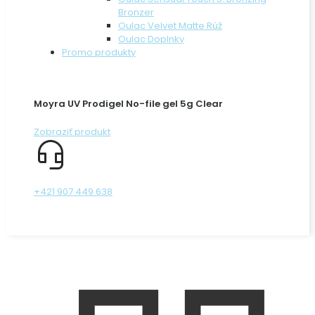
Bronzer
Oulac Velvet Matte Rúž
Oulac Doplnky
Promo produkty
Moyra UV Prodigel No-file gel 5g Clear
Zobraziť produkt
+421 907 449 638