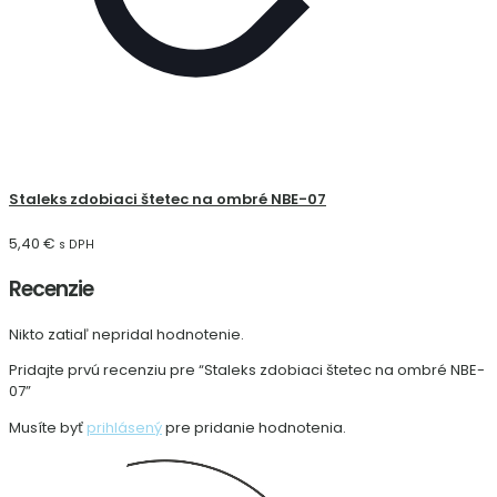
Staleks zdobiaci štetec na ombré NBE-07
5,40
€
s DPH
Recenzie
Nikto zatiaľ nepridal hodnotenie.
Pridajte prvú recenziu pre “Staleks zdobiaci štetec na ombré NBE-
07”
Musíte byť
prihlásený
pre pridanie hodnotenia.