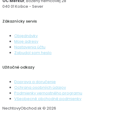
OC Merkúr
, Boženy nemcovej 28
040 01 Košice - Sever
Zákaznícky servis
Objednávky
Moje adresy
Nastavenia účtu
Zabudol som heslo
Užitočné odkazy
Doprava a doručenie
Ochrana osobných údajov
Podmienky vernostného programu
Všeobecné obchodné podmienky
NechtovyObchod.sk © 2026