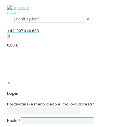
✕
+421 907 449 638
0
0,00 €
✕
Login
Používateľské meno alebo e-mailová adresa
*
Heslo
*