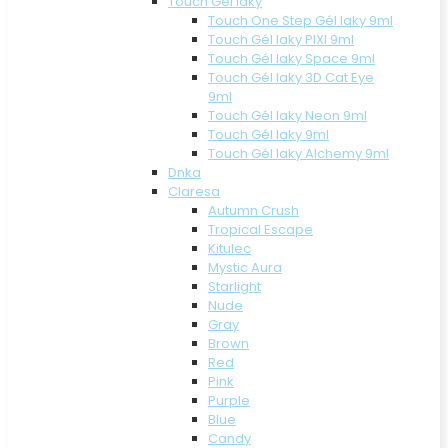
Touch Gél laky
Touch One Step Gél laky 9ml
Touch Gél laky PIXI 9ml
Touch Gél laky Space 9ml
Touch Gél laky 3D Cat Eye
9ml
Touch Gél laky Neon 9ml
Touch Gél laky 9ml
Touch Gél laky Alchemy 9ml
Dnka
Claresa
Autumn Crush
Tropical Escape
Kitulec
Mystic Aura
Starlight
Nude
Gray
Brown
Red
Pink
Purple
Blue
Candy