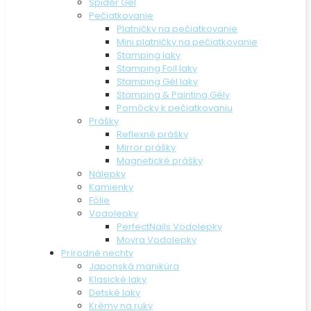
Spider Gel
Pečiatkovanie
Platničky na pečiatkovanie
Mini platničky na pečiatkovanie
Stamping laky
Stamping Foil laky
Stamping Gél laky
Stamping & Painting Gély
Pomôcky k pečiatkovaniu
Prášky
Reflexné prášky
Mirror prášky
Magnetické prášky
Nálepky
Kamienky
Fólie
Vodolepky
PerfectNails Vodolepky
Moyra Vodolepky
Prírodné nechty
Japonská manikúra
Klasické laky
Detské laky
Krémy na ruky