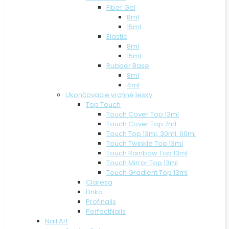
Fiber Gel
8ml
15ml
Elastic
8ml
15ml
Rubber Base
8ml
4ml
Ukončovacie vrchné lesky
Top Touch
Touch Cover Top 13ml
Touch Cover Top 7ml
Touch Top 13ml, 30ml, 60ml
Touch Twinkle Top 13ml
Touch Rainbow Top 13ml
Touch Mirror Top 13ml
Touch Gradient Top 13ml
Claresa
Dnka
Profinails
PerfectNails
Nail Art