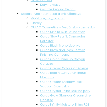
Olivia Garden
Kefy na vlasy
Okrúhle kefy na fúkanú
Dekoratívna kozmetika a príslušenstvo
Mihálnice, trsy, lepidlo
Pinzety
OULAC Cosmetics – Vegánska kozmetika
Oulac Skin to Skin Foundation
Oulac Stay Real S. Concealer
Korektor
Oulac Blush Mono Lícenka
Oulac Brow and Eyes Perfect
Finishing Compact
Oulac Color Shine Lip Crayon
Ceruzka
Oulac Cream Color Očné tiene
Oulac Bold n Curl Voluminous
Mascara
Oulac Cream Shadow Stick
Vodoolná ceruzka
Oulac Crystal Shine Lesk na pery
Oulac Glow Glamour Cream Liner
Ceruzka
Oulac Infinity Moisture Shine Rúž