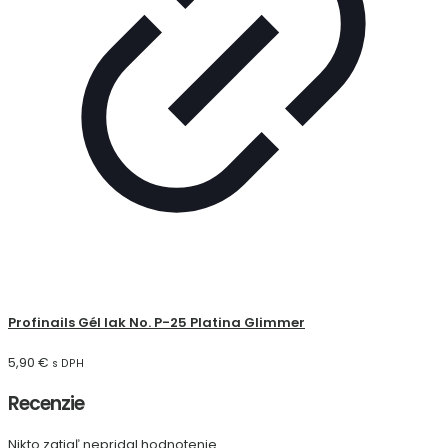
Profinails Gél lak No. P-25 Platina Glimmer
5,90
€
s DPH
Recenzie
Nikto zatiaľ nepridal hodnotenie.