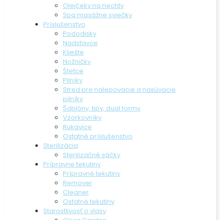
Olejčeky na nechty
Spa masážne sviečky
Príslušenstvo
Pododisky
Nadstavce
Kliešte
Nožničky
Štetce
Pilníky
Stred pre nalepovacie a nasúvacie
pilníky
Šablóny, tipy, dual formy
Vzorkovníky
Rukavice
Ostatné príslušenstvo
Sterilizácia
Sterilizačné sáčky
Prípravne tekutiny
Prípravné tekutiny
Remover
Cleaner
Ostatné tekutiny
Starostlivosť o vlasy