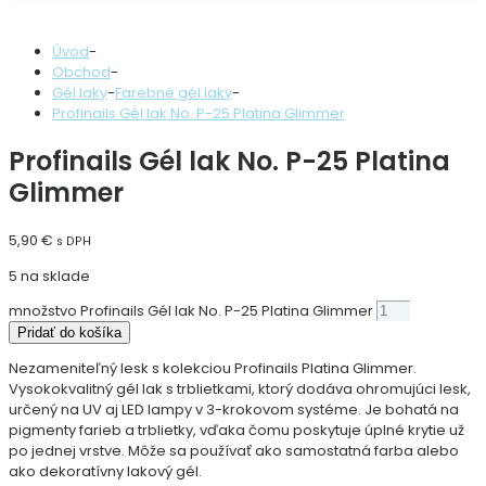
Úvod
-
Obchod
-
Gél laky
-
Farebné gél laky
-
Profinails Gél lak No. P-25 Platina Glimmer
Profinails Gél lak No. P-25 Platina
Glimmer
5,90
€
s DPH
5 na sklade
množstvo Profinails Gél lak No. P-25 Platina Glimmer
Pridať do košíka
Nezameniteľný lesk s kolekciou Profinails Platina Glimmer.
Vysokokvalitný gél lak s trblietkami, ktorý dodáva ohromujúci lesk,
určený na UV aj LED lampy v 3-krokovom systéme. Je bohatá na
pigmenty farieb a trblietky, vďaka čomu poskytuje úplné krytie už
po jednej vrstve. Môže sa používať ako samostatná farba alebo
ako dekoratívny lakový gél.