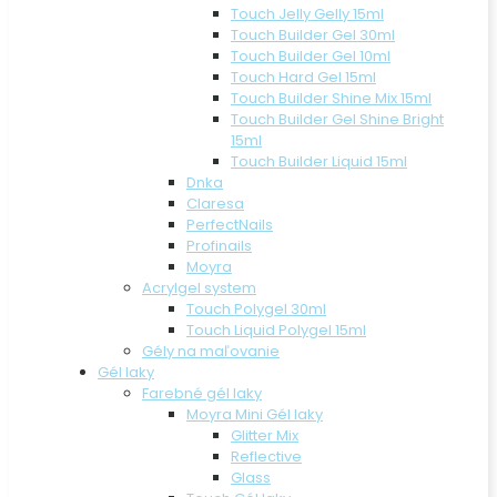
Touch Jelly Gelly 15ml
Touch Builder Gel 30ml
Touch Builder Gel 10ml
Touch Hard Gel 15ml
Touch Builder Shine Mix 15ml
Touch Builder Gel Shine Bright
15ml
Touch Builder Liquid 15ml
Dnka
Claresa
PerfectNails
Profinails
Moyra
Acrylgel system
Touch Polygel 30ml
Touch Liquid Polygel 15ml
Gély na maľovanie
Gél laky
Farebné gél laky
Moyra Mini Gél laky
Glitter Mix
Reflective
Glass