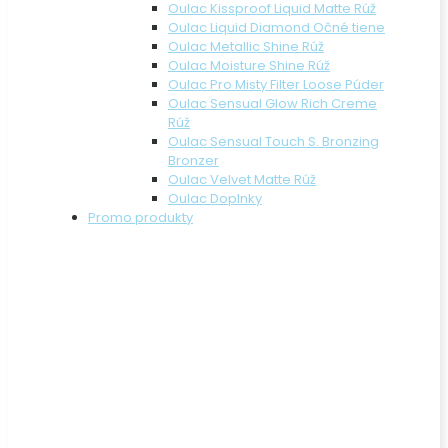
Oulac Kissproof Liquid Matte Rúž
Oulac Liquid Diamond Očné tiene
Oulac Metallic Shine Rúž
Oulac Moisture Shine Rúž
Oulac Pro Misty Filter Loose Púder
Oulac Sensual Glow Rich Creme
Rúž
Oulac Sensual Touch S. Bronzing
Bronzer
Oulac Velvet Matte Rúž
Oulac Doplnky
Promo produkty