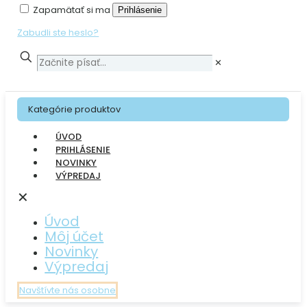
Zapamätať si ma
Prihlásenie
Zabudli ste heslo?
✕
Kategórie produktov
ÚVOD
PRIHLÁSENIE
NOVINKY
VÝPREDAJ
✕
Úvod
Môj účet
Novinky
Výpredaj
Navštívte nás osobne