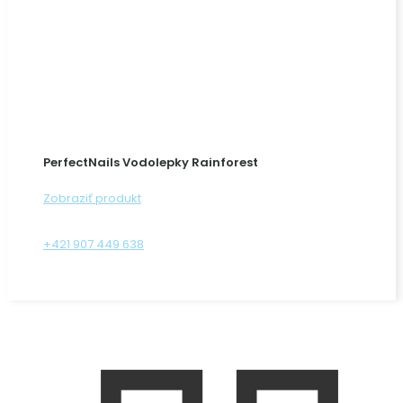
PerfectNails Vodolepky Rainforest
Zobraziť produkt
+421 907 449 638