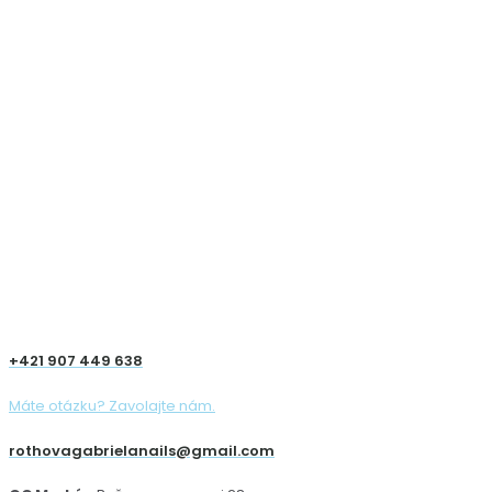
+421 907 449 638
Máte otázku? Zavolajte nám.
rothovagabrielanails@gmail.com