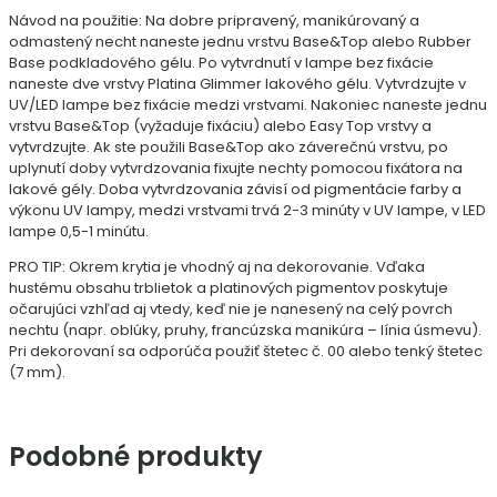
Návod na použitie: Na dobre pripravený, manikúrovaný a
odmastený necht naneste jednu vrstvu Base&Top alebo Rubber
Base podkladového gélu. Po vytvrdnutí v lampe bez fixácie
naneste dve vrstvy Platina Glimmer lakového gélu. Vytvrdzujte v
UV/LED lampe bez fixácie medzi vrstvami. Nakoniec naneste jednu
vrstvu Base&Top (vyžaduje fixáciu) alebo Easy Top vrstvy a
vytvrdzujte. Ak ste použili Base&Top ako záverečnú vrstvu, po
uplynutí doby vytvrdzovania fixujte nechty pomocou fixátora na
lakové gély. Doba vytvrdzovania závisí od pigmentácie farby a
výkonu UV lampy, medzi vrstvami trvá 2-3 minúty v UV lampe, v LED
lampe 0,5-1 minútu.
PRO TIP: Okrem krytia je vhodný aj na dekorovanie. Vďaka
hustému obsahu trblietok a platinových pigmentov poskytuje
očarujúci vzhľad aj vtedy, keď nie je nanesený na celý povrch
nechtu (napr. oblúky, pruhy, francúzska manikúra – línia úsmevu).
Pri dekorovaní sa odporúča použiť štetec č. 00 alebo tenký štetec
(7 mm).
Podobné produkty