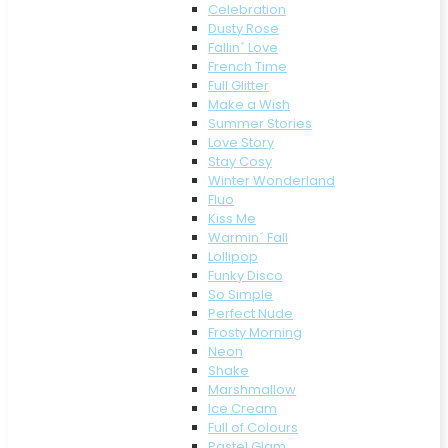
Celebration
Dusty Rose
Fallin´ Love
French Time
Full Glitter
Make a Wish
Summer Stories
Love Story
Stay Cosy
Winter Wonderland
Fluo
Kiss Me
Warmin´ Fall
Lollipop
Funky Disco
So Simple
Perfect Nude
Frosty Morning
Neon
Shake
Marshmallow
Ice Cream
Full of Colours
Pastel Glam