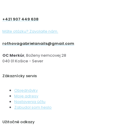
+421 907 449 638
Máte otázku? Zavolajte nám.
rothovagabrielanails@gmail.com
OC Merkúr
, Boženy nemcovej 28
040 01 Košice - Sever
Zákaznícky servis
Objednávky
Moje adresy
Nastavenia účtu
Zabudol som heslo
Užitočné odkazy