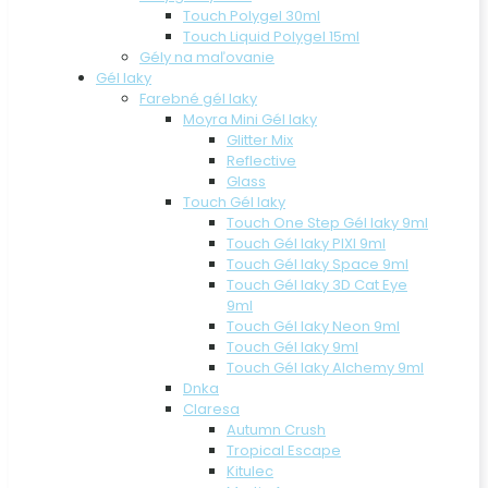
Touch Polygel 30ml
Touch Liquid Polygel 15ml
Gély na maľovanie
Gél laky
Farebné gél laky
Moyra Mini Gél laky
Glitter Mix
Reflective
Glass
Touch Gél laky
Touch One Step Gél laky 9ml
Touch Gél laky PIXI 9ml
Touch Gél laky Space 9ml
Touch Gél laky 3D Cat Eye
9ml
Touch Gél laky Neon 9ml
Touch Gél laky 9ml
Touch Gél laky Alchemy 9ml
Dnka
Claresa
Autumn Crush
Tropical Escape
Kitulec