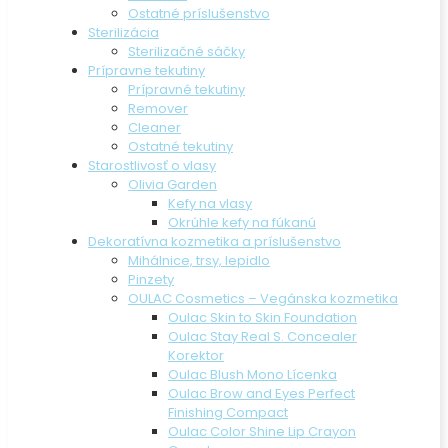
Ostatné príslušenstvo
Sterilizácia
Sterilizačné sáčky
Prípravne tekutiny
Prípravné tekutiny
Remover
Cleaner
Ostatné tekutiny
Starostlivosť o vlasy
Olivia Garden
Kefy na vlasy
Okrúhle kefy na fúkanú
Dekoratívna kozmetika a príslušenstvo
Mihálnice, trsy, lepidlo
Pinzety
OULAC Cosmetics – Vegánska kozmetika
Oulac Skin to Skin Foundation
Oulac Stay Real S. Concealer
Korektor
Oulac Blush Mono Lícenka
Oulac Brow and Eyes Perfect
Finishing Compact
Oulac Color Shine Lip Crayon