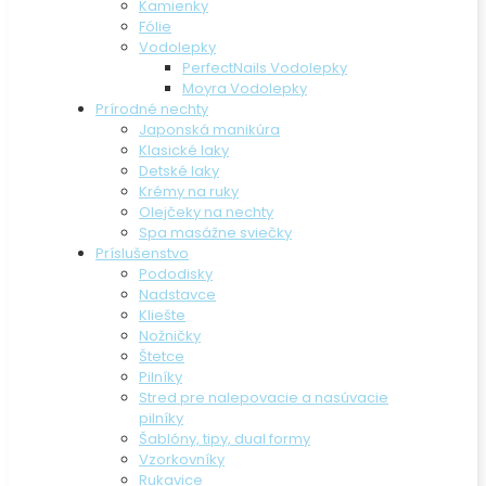
Kamienky
Fólie
Vodolepky
PerfectNails Vodolepky
Moyra Vodolepky
Prírodné nechty
Japonská manikúra
Klasické laky
Detské laky
Krémy na ruky
Olejčeky na nechty
Spa masážne sviečky
Príslušenstvo
Pododisky
Nadstavce
Kliešte
Nožničky
Štetce
Pilníky
Stred pre nalepovacie a nasúvacie
pilníky
Šablóny, tipy, dual formy
Vzorkovníky
Rukavice