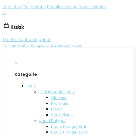
Zamietnuť
Prispôsobiť
Povoliť vybrané
Povoliť všetko
✕
Košík
Skontrolovať a objednať
Pokračovať v nakupovaní
Zobraziť košík
✕
Kategórie
Gély
„Gel in bottle“ gély
Claresa
Profinails
Moyra
PerfectNails
Liquid Polygel
Liquid Polygel 8ml
Liquid Polygel 15ml