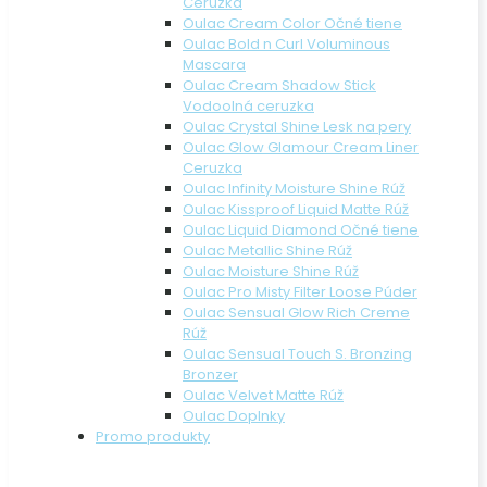
Ceruzka
Oulac Cream Color Očné tiene
Oulac Bold n Curl Voluminous
Mascara
Oulac Cream Shadow Stick
Vodoolná ceruzka
Oulac Crystal Shine Lesk na pery
Oulac Glow Glamour Cream Liner
Ceruzka
Oulac Infinity Moisture Shine Rúž
Oulac Kissproof Liquid Matte Rúž
Oulac Liquid Diamond Očné tiene
Oulac Metallic Shine Rúž
Oulac Moisture Shine Rúž
Oulac Pro Misty Filter Loose Púder
Oulac Sensual Glow Rich Creme
Rúž
Oulac Sensual Touch S. Bronzing
Bronzer
Oulac Velvet Matte Rúž
Oulac Doplnky
Promo produkty