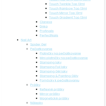
Touch Twinkle Top 13ml
Touch Rainbow Top 13ml
Touch Mirror Top 13ml
Touch Gradient Top 13ml
Claresa
Dnka
Profinails
PerfectNails
Nail Art
Spider Gel
Pečiatkovanie
Platničky na pečiatkovanie
Mini platničky na pečiatkovanie
Stamping laky
Stamping Foil laky
Stamping Gél laky
Stamping & Painting Gély
Pomôcky k pečiatkovaniu
Prášky
Reflexné prášky
Mirror prášky
Magnetické prášky
Nálepky