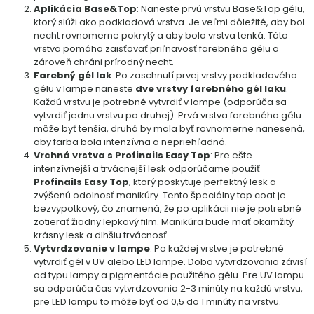
Aplikácia Base&Top
: Naneste prvú vrstvu Base&Top gélu,
ktorý slúži ako podkladová vrstva. Je veľmi dôležité, aby bol
necht rovnomerne pokrytý a aby bola vrstva tenká. Táto
vrstva pomáha zaisťovať priľnavosť farebného gélu a
zároveň chráni prírodný necht.
Farebný gél lak
: Po zaschnutí prvej vrstvy podkladového
gélu v lampe naneste
dve vrstvy farebného gél laku
.
Každú vrstvu je potrebné vytvrdiť v lampe (odporúča sa
vytvrdiť jednu vrstvu po druhej). Prvá vrstva farebného gélu
môže byť tenšia, druhá by mala byť rovnomerne nanesená,
aby farba bola intenzívna a nepriehľadná.
Vrchná vrstva s Profinails Easy Top
: Pre ešte
intenzívnejší a trvácnejší lesk odporúčame použiť
Profinails Easy Top
, ktorý poskytuje perfektný lesk a
zvýšenú odolnosť manikúry. Tento špeciálny top coat je
bezvypotkový, čo znamená, že po aplikácii nie je potrebné
zotierať žiadny lepkavý film. Manikúra bude mať okamžitý
krásny lesk a dlhšiu trvácnosť.
Vytvrdzovanie v lampe
: Po každej vrstve je potrebné
vytvrdiť gél v UV alebo LED lampe. Doba vytvrdzovania závisí
od typu lampy a pigmentácie použitého gélu. Pre UV lampu
sa odporúča čas vytvrdzovania 2-3 minúty na každú vrstvu,
pre LED lampu to môže byť od 0,5 do 1 minúty na vrstvu.