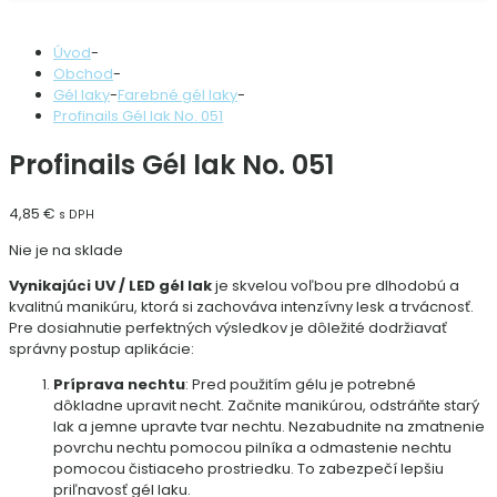
Úvod
-
Obchod
-
Gél laky
-
Farebné gél laky
-
Profinails Gél lak No. 051
Profinails Gél lak No. 051
4,85
€
s DPH
Nie je na sklade
Vynikajúci UV / LED gél lak
je skvelou voľbou pre dlhodobú a
kvalitnú manikúru, ktorá si zachováva intenzívny lesk a trvácnosť.
Pre dosiahnutie perfektných výsledkov je dôležité dodržiavať
správny postup aplikácie:
Príprava nechtu
: Pred použitím gélu je potrebné
dôkladne upravit necht. Začnite manikúrou, odstráňte starý
lak a jemne upravte tvar nechtu. Nezabudnite na zmatnenie
povrchu nechtu pomocou pilníka a odmastenie nechtu
pomocou čistiaceho prostriedku. To zabezpečí lepšiu
priľnavosť gél laku.