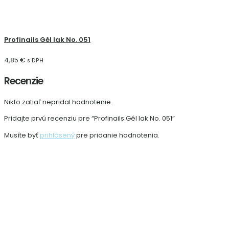
Profinails Gél lak No. 051
4,85
€
s DPH
Recenzie
Nikto zatiaľ nepridal hodnotenie.
Pridajte prvú recenziu pre “Profinails Gél lak No. 051”
Musíte byť
prihlásený
pre pridanie hodnotenia.