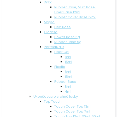
Dnka
Rubber Base, Multi Base,
Fiber Base 12ml
Rubber Cover Base 12ml
Moyra
Flexi Base
Claresa
Power Base 5g
Rubber Base 5g
PerfectNails
Fiber Gel
8ml
15ml
Elastic
8ml
15ml
Rubber Base
8ml
4ml
Ukončovacie vrchné lesky
Top Touch
Touch Cover Top 13ml
Touch Cover Top 7ml
Touch Top 13ml, 30ml, 60ml