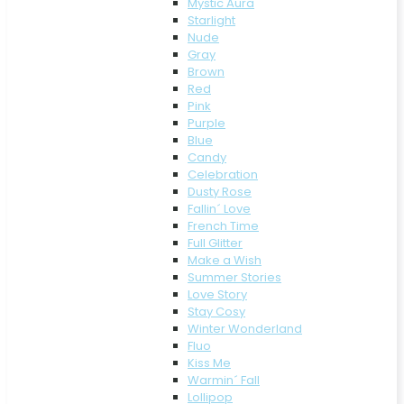
Mystic Aura
Starlight
Nude
Gray
Brown
Red
Pink
Purple
Blue
Candy
Celebration
Dusty Rose
Fallin´ Love
French Time
Full Glitter
Make a Wish
Summer Stories
Love Story
Stay Cosy
Winter Wonderland
Fluo
Kiss Me
Warmin´ Fall
Lollipop