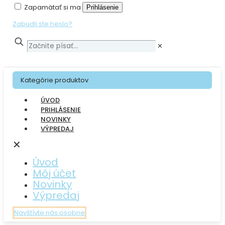
Zapamätať si ma
Prihlásenie
Zabudli ste heslo?
✕
Kategórie produktov
ÚVOD
PRIHLÁSENIE
NOVINKY
VÝPREDAJ
✕
Úvod
Môj účet
Novinky
Výpredaj
Navštívte nás osobne