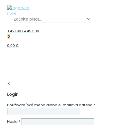
✕
+421 907 449 638
0
0,00 €
✕
Login
Používateľské meno alebo e-mailová adresa
*
Heslo
*