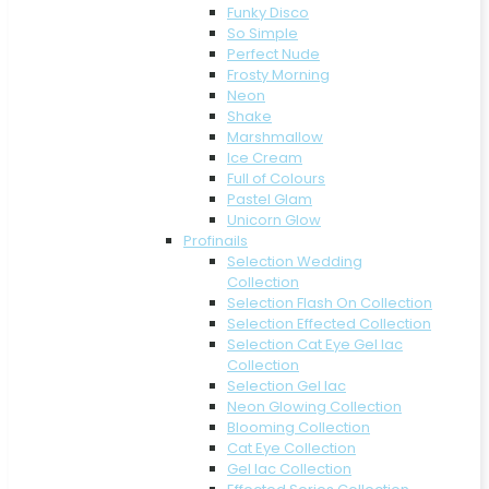
Funky Disco
So Simple
Perfect Nude
Frosty Morning
Neon
Shake
Marshmallow
Ice Cream
Full of Colours
Pastel Glam
Unicorn Glow
Profinails
Selection Wedding
Collection
Selection Flash On Collection
Selection Effected Collection
Selection Cat Eye Gel lac
Collection
Selection Gel lac
Neon Glowing Collection
Blooming Collection
Cat Eye Collection
Gel lac Collection