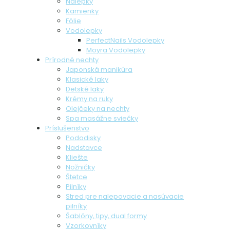
Nálepky
Kamienky
Fólie
Vodolepky
PerfectNails Vodolepky
Moyra Vodolepky
Prírodné nechty
Japonská manikúra
Klasické laky
Detské laky
Krémy na ruky
Olejčeky na nechty
Spa masážne sviečky
Príslušenstvo
Pododisky
Nadstavce
Kliešte
Nožničky
Štetce
Pilníky
Stred pre nalepovacie a nasúvacie
pilníky
Šablóny, tipy, dual formy
Vzorkovníky