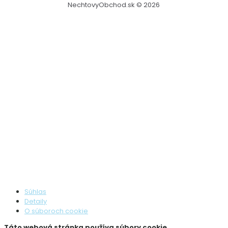
NechtovyObchod.sk © 2026
Súhlas
Detaily
O súboroch cookie
Táto webová stránka používa súbory cookie