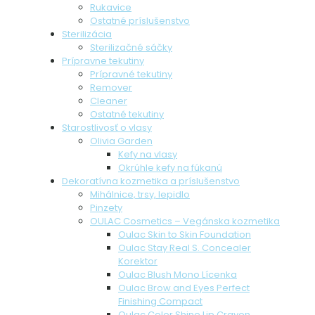
Rukavice
Ostatné príslušenstvo
Sterilizácia
Sterilizačné sáčky
Prípravne tekutiny
Prípravné tekutiny
Remover
Cleaner
Ostatné tekutiny
Starostlivosť o vlasy
Olivia Garden
Kefy na vlasy
Okrúhle kefy na fúkanú
Dekoratívna kozmetika a príslušenstvo
Mihálnice, trsy, lepidlo
Pinzety
OULAC Cosmetics – Vegánska kozmetika
Oulac Skin to Skin Foundation
Oulac Stay Real S. Concealer
Korektor
Oulac Blush Mono Lícenka
Oulac Brow and Eyes Perfect
Finishing Compact
Oulac Color Shine Lip Crayon