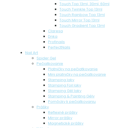
Touch Top 13ml, 30ml, 60ml
Touch Twinkle Top 13ml
Touch Rainbow Top 13ml
Touch Mirror Top 13ml
Touch Gradient Top 13ml
Claresa
Dnka
Profinails
PerfectNails
Nail Art
Spider Gel
Pečiatkovanie
Platničky na pečiatkovanie
Mini platničky na pečiatkovanie
Stamping laky
Stamping Foil laky
Stamping Gél laky
Stamping & Painting Gély
Pomôcky k pečiatkovaniu
Prášky
Reflexné prášky
Mirror prášky
Magnetické prášky