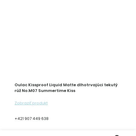
Oulac Kissproof Liquid Matte dlhotrvajúci tekutý
rúž No.M07 Summertime Kiss
Zobraziť produkt
+421 907 449 638