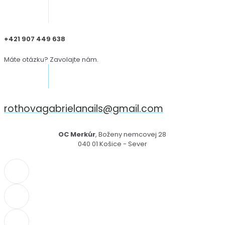
+421 907 449 638
Máte otázku? Zavolajte nám.
rothovagabrielanails@gmail.com
OC Merkúr
, Boženy nemcovej 28
040 01 Košice - Sever