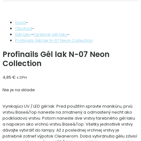
Úvod
-
Obchod
-
Gél laky
-
Farebné gél laky
-
Profinails Gél lak N-07 Neon Collection
Profinails Gél lak N-07 Neon
Collection
4,85
€
s DPH
Nie je na sklade
Vynikajúci UV / LED gél lak. Pred použitím spravte manikúru, prvú
vrstvu Base&Top naneste na zmatnený a odmastený necht ako
podkladovú vrstvu. Potom naneste dve vrstvy farebného gél laku
a napokon ako vrchnú vrstvu Base&Top. Všetky jednotlivé vrstvy
dávajte vytvrdiť do lampy. Až z poslednej vrchnej vrstvy je
potrebné zotrieť výpotok Cleanerom. Doba vytvrdnutia gélu závisí