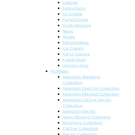
Lollipop
Funky Disco
So Simple
Perfect Nude
Frosty Morning
Neon
Shake
Marshmallow
Ice Cream
Full of Colours
Pastel Glam
Unicorn Glow
Profinails
Selection Wedding
Collection
Selection Flash On Collection
Selection Effected Collection
Selection Cat Eye Gel lac
Collection
Selection Gel lac
Neon Glowing Collection
Blooming Collection
Cat Eye Collection
Gel lac Collection