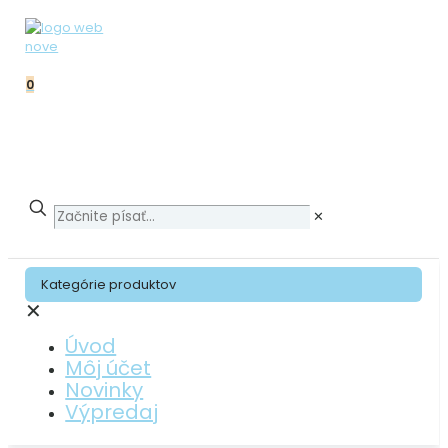
0
✕
Kategórie produktov
✕
Úvod
Môj účet
Novinky
Výpredaj