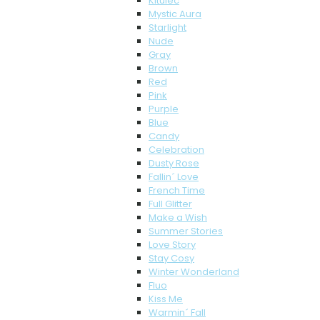
Kitulec
Mystic Aura
Starlight
Nude
Gray
Brown
Red
Pink
Purple
Blue
Candy
Celebration
Dusty Rose
Fallin´ Love
French Time
Full Glitter
Make a Wish
Summer Stories
Love Story
Stay Cosy
Winter Wonderland
Fluo
Kiss Me
Warmin´ Fall