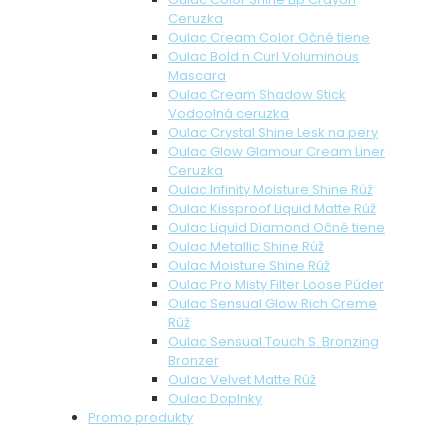
Ceruzka
Oulac Cream Color Očné tiene
Oulac Bold n Curl Voluminous
Mascara
Oulac Cream Shadow Stick
Vodoolná ceruzka
Oulac Crystal Shine Lesk na pery
Oulac Glow Glamour Cream Liner
Ceruzka
Oulac Infinity Moisture Shine Rúž
Oulac Kissproof Liquid Matte Rúž
Oulac Liquid Diamond Očné tiene
Oulac Metallic Shine Rúž
Oulac Moisture Shine Rúž
Oulac Pro Misty Filter Loose Púder
Oulac Sensual Glow Rich Creme
Rúž
Oulac Sensual Touch S. Bronzing
Bronzer
Oulac Velvet Matte Rúž
Oulac Doplnky
Promo produkty