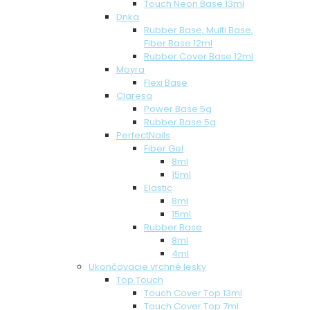
Touch Neon Base 13ml
Dnka
Rubber Base, Multi Base,
Fiber Base 12ml
Rubber Cover Base 12ml
Moyra
Flexi Base
Claresa
Power Base 5g
Rubber Base 5g
PerfectNails
Fiber Gel
8ml
15ml
Elastic
8ml
15ml
Rubber Base
8ml
4ml
Ukončovacie vrchné lesky
Top Touch
Touch Cover Top 13ml
Touch Cover Top 7ml