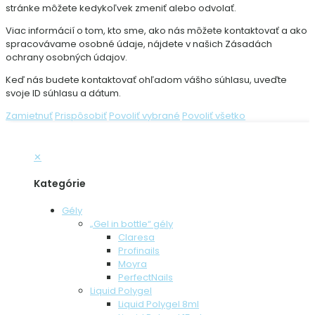
stránke môžete kedykoľvek zmeniť alebo odvolať.
Viac informácií o tom, kto sme, ako nás môžete kontaktovať a ako
spracovávame osobné údaje, nájdete v našich Zásadách
ochrany osobných údajov.
Keď nás budete kontaktovať ohľadom vášho súhlasu, uveďte
svoje ID súhlasu a dátum.
Zamietnuť
Prispôsobiť
Povoliť vybrané
Povoliť všetko
✕
Kategórie
Gély
„Gel in bottle“ gély
Claresa
Profinails
Moyra
PerfectNails
Liquid Polygel
Liquid Polygel 8ml