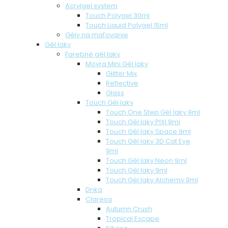
Acrylgel system
Touch Polygel 30ml
Touch Liquid Polygel 15ml
Gély na maľovanie
Gél laky
Farebné gél laky
Moyra Mini Gél laky
Glitter Mix
Reflective
Glass
Touch Gél laky
Touch One Step Gél laky 9ml
Touch Gél laky PIXI 9ml
Touch Gél laky Space 9ml
Touch Gél laky 3D Cat Eye
9ml
Touch Gél laky Neon 9ml
Touch Gél laky 9ml
Touch Gél laky Alchemy 9ml
Dnka
Claresa
Autumn Crush
Tropical Escape