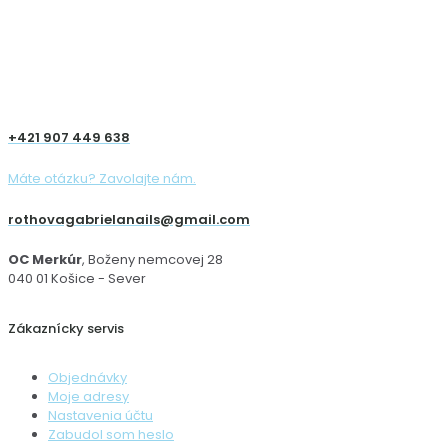
+421 907 449 638
Máte otázku? Zavolajte nám.
rothovagabrielanails@gmail.com
OC Merkúr
, Boženy nemcovej 28
040 01 Košice - Sever
Zákaznícky servis
Objednávky
Moje adresy
Nastavenia účtu
Zabudol som heslo