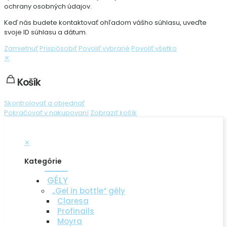
ochrany osobných údajov.
Keď nás budete kontaktovať ohľadom vášho súhlasu, uveďte
svoje ID súhlasu a dátum.
Zamietnuť
Prispôsobiť
Povoliť vybrané
Povoliť všetko
✕
Košík
Skontrolovať a objednať
Pokračovať v nakupovaní
Zobraziť košík
✕
Kategórie
GÉLY
„Gel in bottle“ gély
Claresa
Profinails
Moyra