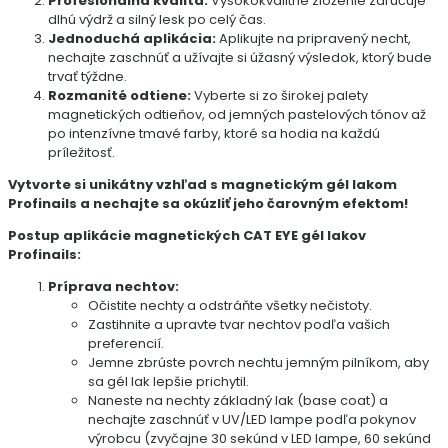
Profesionálna kvalita:
Vysokokvalitné zloženie zaručuje
dlhú výdrž a silný lesk po celý čas.
Jednoduchá aplikácia:
Aplikujte na pripravený necht,
nechajte zaschnúť a užívajte si úžasný výsledok, ktorý bude
trvať týždne.
Rozmanité odtiene:
Vyberte si zo širokej palety
magnetických odtieňov, od jemných pastelových tónov až
po intenzívne tmavé farby, ktoré sa hodia na každú
príležitosť.
Vytvorte si unikátny vzhľad s magnetickým gél lakom
Profinails a nechajte sa okúzliť jeho čarovným efektom!
Postup aplikácie magnetických CAT EYE gél lakov
Profinails:
Príprava nechtov:
Očistite nechty a odstráňte všetky nečistoty.
Zastihnite a upravte tvar nechtov podľa vašich
preferencií.
Jemne zbrúste povrch nechtu jemným pilníkom, aby
sa gél lak lepšie prichytil.
Naneste na nechty základný lak (base coat) a
nechajte zaschnúť v UV/LED lampe podľa pokynov
výrobcu (zvyčajne 30 sekúnd v LED lampe, 60 sekúnd