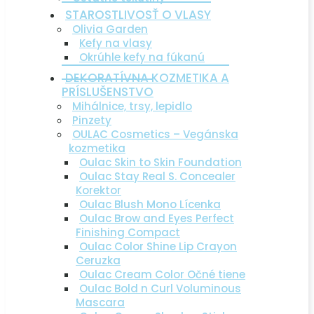
STAROSTLIVOSŤ O VLASY
Olivia Garden
Kefy na vlasy
Okrúhle kefy na fúkanú
DEKORATÍVNA KOZMETIKA A
PRÍSLUŠENSTVO
Mihálnice, trsy, lepidlo
Pinzety
OULAC Cosmetics – Vegánska
kozmetika
Oulac Skin to Skin Foundation
Oulac Stay Real S. Concealer
Korektor
Oulac Blush Mono Lícenka
Oulac Brow and Eyes Perfect
Finishing Compact
Oulac Color Shine Lip Crayon
Ceruzka
Oulac Cream Color Očné tiene
Oulac Bold n Curl Voluminous
Mascara