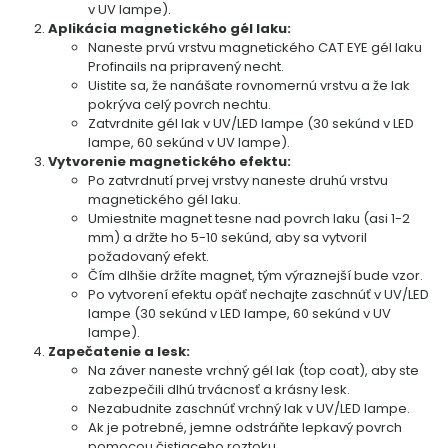
v UV lampe).
Aplikácia magnetického gél laku:
Naneste prvú vrstvu magnetického CAT EYE gél laku
Profinails na pripravený necht.
Uistite sa, že nanášate rovnomernú vrstvu a že lak
pokrýva celý povrch nechtu.
Zatvrdnite gél lak v UV/LED lampe (30 sekúnd v LED
lampe, 60 sekúnd v UV lampe).
Vytvorenie magnetického efektu:
Po zatvrdnutí prvej vrstvy naneste druhú vrstvu
magnetického gél laku.
Umiestnite magnet tesne nad povrch laku (asi 1-2
mm) a držte ho 5-10 sekúnd, aby sa vytvoril
požadovaný efekt.
Čím dlhšie držíte magnet, tým výraznejší bude vzor.
Po vytvorení efektu opäť nechajte zaschnúť v UV/LED
lampe (30 sekúnd v LED lampe, 60 sekúnd v UV
lampe).
Zapečatenie a lesk:
Na záver naneste vrchný gél lak (top coat), aby ste
zabezpečili dlhú trvácnosť a krásny lesk.
Nezabudnite zaschnúť vrchný lak v UV/LED lampe.
Ak je potrebné, jemne odstráňte lepkavý povrch
pomocou čistiaceho roztoku.