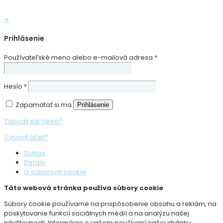
✕
Prihlásenie
Používateľské meno alebo e-mailová adresa
*
Heslo
*
Zapamätať si ma
Prihlásenie
Zabudli ste heslo?
Vytvoriť účet?
Súhlas
Detaily
O súboroch cookie
Táto webová stránka používa súbory cookie
Súbory cookie používame na prispôsobenie obsahu a reklám, na
poskytovanie funkcií sociálnych médií a na analýzu našej
návštevnosti. Informácie o vašom používaní našej stránky