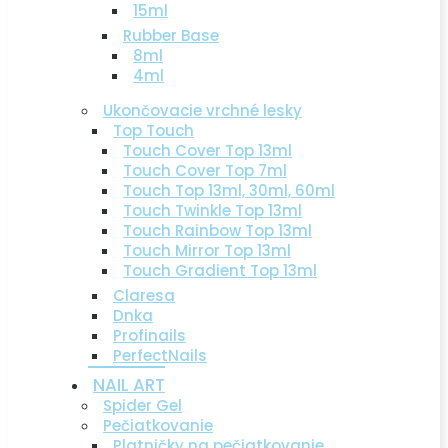
15ml
Rubber Base
8ml
4ml
Ukončovacie vrchné lesky
Top Touch
Touch Cover Top 13ml
Touch Cover Top 7ml
Touch Top 13ml, 30ml, 60ml
Touch Twinkle Top 13ml
Touch Rainbow Top 13ml
Touch Mirror Top 13ml
Touch Gradient Top 13ml
Claresa
Dnka
Profinails
PerfectNails
NAIL ART
Spider Gel
Pečiatkovanie
Platničky na pečiatkovanie