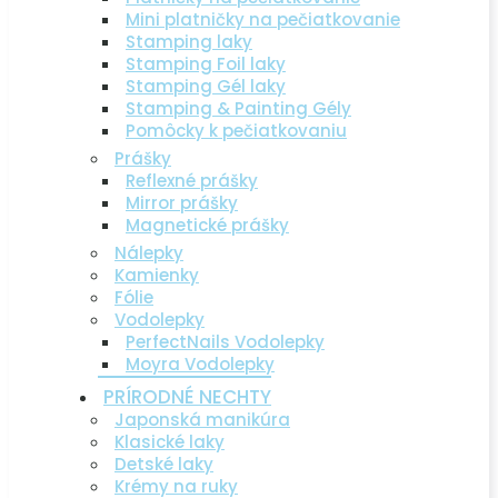
Mini platničky na pečiatkovanie
Stamping laky
Stamping Foil laky
Stamping Gél laky
Stamping & Painting Gély
Pomôcky k pečiatkovaniu
Prášky
Reflexné prášky
Mirror prášky
Magnetické prášky
Nálepky
Kamienky
Fólie
Vodolepky
PerfectNails Vodolepky
Moyra Vodolepky
PRÍRODNÉ NECHTY
Japonská manikúra
Klasické laky
Detské laky
Krémy na ruky