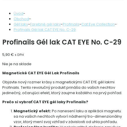
Úvod
-
Obchod
-
Gél laky
-
Farebné gél laky
-
Profinails
-
Cat Eye Collection
-
Profinails Gél lak CAT EYE No. C-29
Profinails Gél lak CAT EYE No. C-29
5,90
€
s DPH
Nie je na sklade
Magnetické CAT EYE Gél Lak Profinails
Objavte nový rozmer krásy s magnetickými CAT EYE gél lakmi
Profinails. Tento revolučný produkt prináša do vašich nechtov
jedinečný, očarujúci efekt, ktorý zaujme každého na prvý pohľad.
Prečo si vybrať CAT EYE gél laky Profinails?
Magnetický efekt:
Po nanesení laku a aplikácii magnetu
sa na vašich nechtoch vytvorí nádherný tro-dimenzionálny
vzor, ktorý mení svoj vzhľad v závislosti od uhla pohľadu.