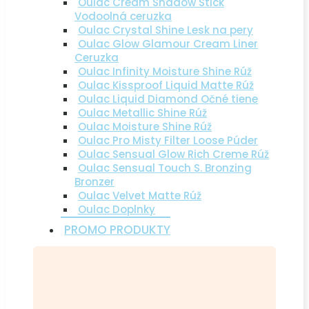
Oulac Cream Shadow Stick
Vodoolná ceruzka
Oulac Crystal Shine Lesk na pery
Oulac Glow Glamour Cream Liner
Ceruzka
Oulac Infinity Moisture Shine Rúž
Oulac Kissproof Liquid Matte Rúž
Oulac Liquid Diamond Očné tiene
Oulac Metallic Shine Rúž
Oulac Moisture Shine Rúž
Oulac Pro Misty Filter Loose Púder
Oulac Sensual Glow Rich Creme Rúž
Oulac Sensual Touch S. Bronzing
Bronzer
Oulac Velvet Matte Rúž
Oulac Doplnky
PROMO PRODUKTY