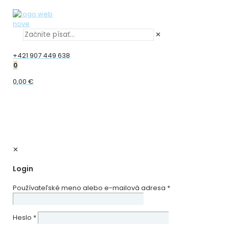
✕
+421 907 449 638
0
0,00 €
✕
Login
Používateľské meno alebo e-mailová adresa
*
Heslo
*