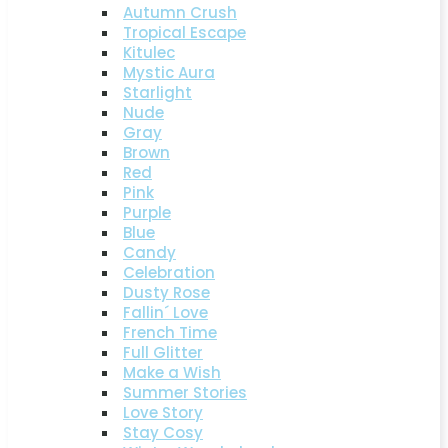
Autumn Crush
Tropical Escape
Kitulec
Mystic Aura
Starlight
Nude
Gray
Brown
Red
Pink
Purple
Blue
Candy
Celebration
Dusty Rose
Fallin´ Love
French Time
Full Glitter
Make a Wish
Summer Stories
Love Story
Stay Cosy