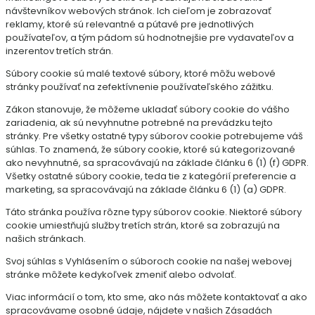
návštevníkov webových stránok. Ich cieľom je zobrazovať
reklamy, ktoré sú relevantné a pútavé pre jednotlivých
používateľov, a tým pádom sú hodnotnejšie pre vydavateľov a
inzerentov tretích strán.
Súbory cookie sú malé textové súbory, ktoré môžu webové
stránky používať na zefektívnenie používateľského zážitku.
Zákon stanovuje, že môžeme ukladať súbory cookie do vášho
zariadenia, ak sú nevyhnutne potrebné na prevádzku tejto
stránky. Pre všetky ostatné typy súborov cookie potrebujeme váš
súhlas. To znamená, že súbory cookie, ktoré sú kategorizované
ako nevyhnutné, sa spracovávajú na základe článku 6 (1) (f) GDPR.
Všetky ostatné súbory cookie, teda tie z kategórií preferencie a
marketing, sa spracovávajú na základe článku 6 (1) (a) GDPR.
Táto stránka používa rôzne typy súborov cookie. Niektoré súbory
cookie umiestňujú služby tretích strán, ktoré sa zobrazujú na
našich stránkach.
Svoj súhlas s Vyhlásením o súboroch cookie na našej webovej
stránke môžete kedykoľvek zmeniť alebo odvolať.
Viac informácií o tom, kto sme, ako nás môžete kontaktovať a ako
spracovávame osobné údaje, nájdete v našich Zásadách