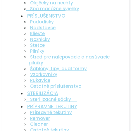
Olejčeky na nechty
Spa masážne sviečky
PRÍSLUŠENSTVO
Pododisky
Nadstavce
Kliešte
Nožničky
Štetce
Pilníky
Stred pre nalepovacie a nasúvacie
pilníky
Šablóny, tipy, dual formy
Vzorkovníky
Rukavice
Ostatné príslušenstvo
STERILIZÁCIA
Sterilizačné sáčky
PRÍPRAVNE TEKUTINY
Prípravné tekutiny
Remover
Cleaner
Ostatné tekutiny