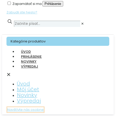
Zapamätať si ma
Prihlásenie
Zabudli ste heslo?
✕
Kategórie produktov
ÚVOD
PRIHLÁSENIE
NOVINKY
VÝPREDAJ
✕
Úvod
Môj účet
Novinky
Výpredaj
Navštívte nás osobne