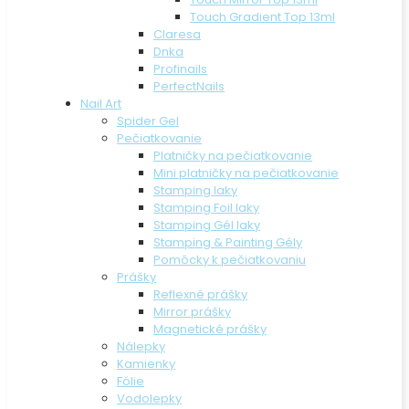
Touch Gradient Top 13ml
Claresa
Dnka
Profinails
PerfectNails
Nail Art
Spider Gel
Pečiatkovanie
Platničky na pečiatkovanie
Mini platničky na pečiatkovanie
Stamping laky
Stamping Foil laky
Stamping Gél laky
Stamping & Painting Gély
Pomôcky k pečiatkovaniu
Prášky
Reflexné prášky
Mirror prášky
Magnetické prášky
Nálepky
Kamienky
Fólie
Vodolepky