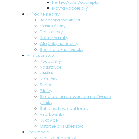
PerfectNails Vodolepky
Moyra Vodolepky
Prírodné nechty
Japonská manikúra
Klasické laky
Detské laky
Krémy na ruky
Olejčeky na nechty
Spa masážne sviečky
Príslušenstvo
Pododisky
Nadstavce
Kliešte
Nožničky
Štetce
Pilníky
Stred pre nalepovacie a nasúvacie
pilníky
Šablóny, tipy, dual formy
Vzorkovníky
Rukavice
Ostatné príslušenstvo
Sterilizácia
Sterilizačné sáčky