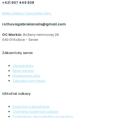
+421 907 449 638
Máte otázku? Zavolajte nám.
rothovagabrielanails@gmail.com
OC Merkúr
, Boženy nemcovej 28
040 01 Košice - Sever
Zákaznícky servis
Objednávky
Moje adresy
Nastavenia účtu
Zabudol som heslo
Užitočné odkazy
Doprava a doručenie
Ochrana osobných údajov
Podmienky vernostného programu