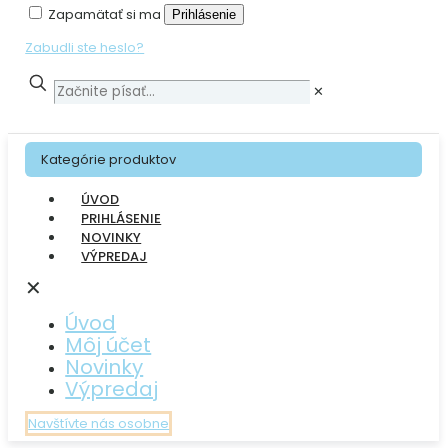
Zapamätať si ma
Prihlásenie
Zabudli ste heslo?
✕
Kategórie produktov
ÚVOD
PRIHLÁSENIE
NOVINKY
VÝPREDAJ
✕
Úvod
Môj účet
Novinky
Výpredaj
Navštívte nás osobne