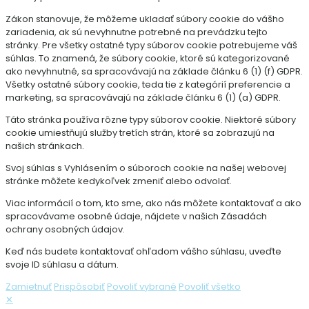
Zákon stanovuje, že môžeme ukladať súbory cookie do vášho
zariadenia, ak sú nevyhnutne potrebné na prevádzku tejto
stránky. Pre všetky ostatné typy súborov cookie potrebujeme váš
súhlas. To znamená, že súbory cookie, ktoré sú kategorizované
ako nevyhnutné, sa spracovávajú na základe článku 6 (1) (f) GDPR.
Všetky ostatné súbory cookie, teda tie z kategórií preferencie a
marketing, sa spracovávajú na základe článku 6 (1) (a) GDPR.
Táto stránka používa rôzne typy súborov cookie. Niektoré súbory
cookie umiestňujú služby tretích strán, ktoré sa zobrazujú na
našich stránkach.
Svoj súhlas s Vyhlásením o súboroch cookie na našej webovej
stránke môžete kedykoľvek zmeniť alebo odvolať.
Viac informácií o tom, kto sme, ako nás môžete kontaktovať a ako
spracovávame osobné údaje, nájdete v našich Zásadách
ochrany osobných údajov.
Keď nás budete kontaktovať ohľadom vášho súhlasu, uveďte
svoje ID súhlasu a dátum.
Zamietnuť
Prispôsobiť
Povoliť vybrané
Povoliť všetko
✕