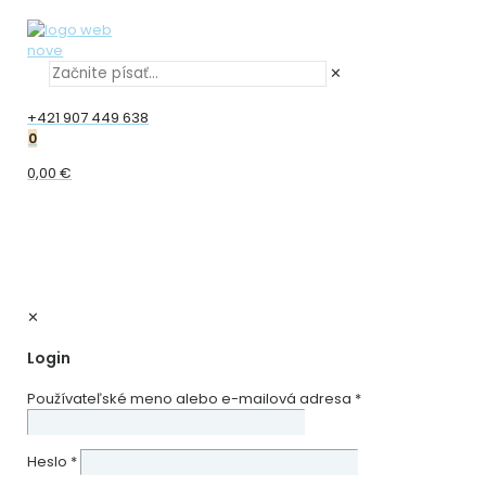
✕
+421 907 449 638
0
0,00 €
✕
Login
Používateľské meno alebo e-mailová adresa
*
Heslo
*