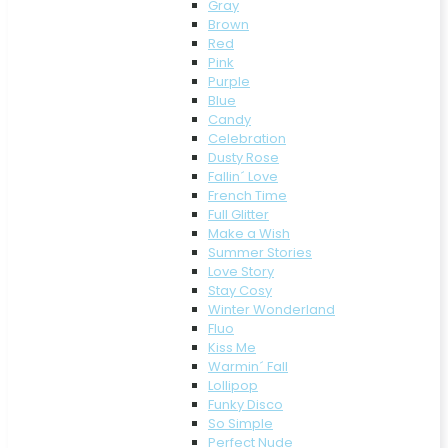
Gray
Brown
Red
Pink
Purple
Blue
Candy
Celebration
Dusty Rose
Fallin´ Love
French Time
Full Glitter
Make a Wish
Summer Stories
Love Story
Stay Cosy
Winter Wonderland
Fluo
Kiss Me
Warmin´ Fall
Lollipop
Funky Disco
So Simple
Perfect Nude