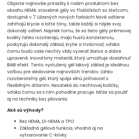
Objavte najnovšie prírastky k našim produktom bez
obsahu HEMA: stavebné gély vo fľaštičkách so štetcom,
dostupné v 7 úžasných nových farbách! Nové odtiene
zahŕňajú krycie a latte tóny, takže každý si nájde svoj
dokonalý odtieň. Napriek tomu, že sa tieto gély prémiovej
kvality ľahko rozotierajú, majú hustú konzistenciu,
poskytujú dokonalý základ, krytie a trvácnosť, vďaka
čomu budú vaše nechty vždy vyzerať žiarivo a dobre
upravené. Inovatívny materiál, ktorý umožňuje dosiahnuť
BIAB efekt. Tento vystužený gél lakový základ je ideálnou
voľbou pre sledovanie najnovších trendov. Ľahko
rozotierateľný gél, ktorý spája silnú priľnavosť s
flexibilným držaním. Nezateká do nechtovej kožičky,
vďaka čomu sa s ním pohodlne pracuje. Môže sa použiť
aj na techniky bez pilovania.
Aké sú výhody?
Bez HEMA, Di-HEMA a TPO
Základná gélová funkcia, vhodná aj na
vytvarovanie C-krivky