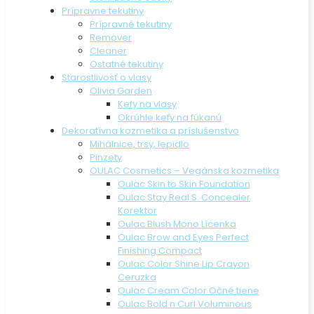
Prípravne tekutiny
Prípravné tekutiny
Remover
Cleaner
Ostatné tekutiny
Starostlivosť o vlasy
Olivia Garden
Kefy na vlasy
Okrúhle kefy na fúkanú
Dekoratívna kozmetika a príslušenstvo
Mihálnice, trsy, lepidlo
Pinzety
OULAC Cosmetics – Vegánska kozmetika
Oulac Skin to Skin Foundation
Oulac Stay Real S. Concealer
Korektor
Oulac Blush Mono Lícenka
Oulac Brow and Eyes Perfect
Finishing Compact
Oulac Color Shine Lip Crayon
Ceruzka
Oulac Cream Color Očné tiene
Oulac Bold n Curl Voluminous