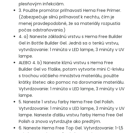
plesňovým infekciám.
3. Použite promótor priľnavosti Hema Free Primer.
(Zabezpečuje silnú priľnavosť k nechtu, čím je
menej pravdepodobné, že sa materiály rozpustia
počas odstraňovania.)
4. a) Naneste základnú vrstvu s Hema Free Builder
Gel in Bottle Builder Gel. Jedná sa o tenkú vrstvu,
vytvrdzovanie: 1 minúta v LED lampe, 3 minúty v UV
lampe.
ALEBO 4. b) Naneste klznú vrstvu s Hema Free
Builder Gel vo fľaške, potom vytvorte mini C-krivku
s trochou väčšieho množstva materiálu, použite
krátky štetec ako pomoc na dorovnanie materiálu.
Vytvrdzovanie: 1 minúta v LED lampe, 3 minúty v UV
lampe.
5. Naneste 1 vrstvu farby Hema Free Gel Polish.
Vytvrdzovanie: 1 minúta v LED lampe, 3 minúty v UV
lampe. Naneste ďalšiu vrstvu farby Hema Free Gel
Polish a znova vytvrdzujte ako predtým.
6. Naneste Hema Free Top Gel. Vytvrdzovanie: 1-1,5