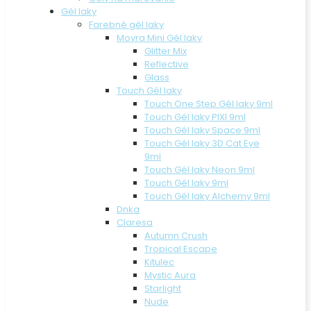
Gél laky
Farebné gél laky
Moyra Mini Gél laky
Glitter Mix
Reflective
Glass
Touch Gél laky
Touch One Step Gél laky 9ml
Touch Gél laky PIXI 9ml
Touch Gél laky Space 9ml
Touch Gél laky 3D Cat Eye
9ml
Touch Gél laky Neon 9ml
Touch Gél laky 9ml
Touch Gél laky Alchemy 9ml
Dnka
Claresa
Autumn Crush
Tropical Escape
Kitulec
Mystic Aura
Starlight
Nude