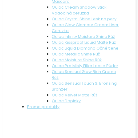
Mascara
Oulac Cream Shadow Stick
Vodoolná ceruzka
Oulac Crystal Shine Lesk na pery
Oulac Glow Glamour Cream Liner
Ceruzka
Oulac Infinity Moisture Shine Rúž
Oulac Kissproof Liquid Matte Rúž
Oulac Liquid Diamond Očné tiene
Oulac Metallic Shine Rúž
Oulac Moisture Shine Rúž
Oulac Pro Misty Filter Loose Púder
Oulac Sensual Glow Rich Creme
Rúž
Oulac Sensual Touch S. Bronzing
Bronzer
Oulac Velvet Matte Rúž
Oulac Doplnky
Promo produkty