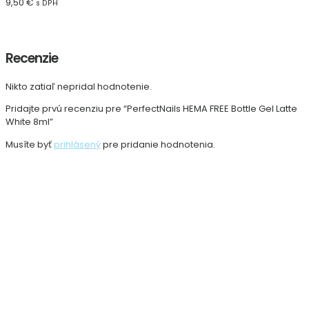
9,50
€
s DPH
Recenzie
Nikto zatiaľ nepridal hodnotenie.
Pridajte prvú recenziu pre “PerfectNails HEMA FREE Bottle Gel Latte
White 8ml”
Musíte byť
prihlásený
pre pridanie hodnotenia.