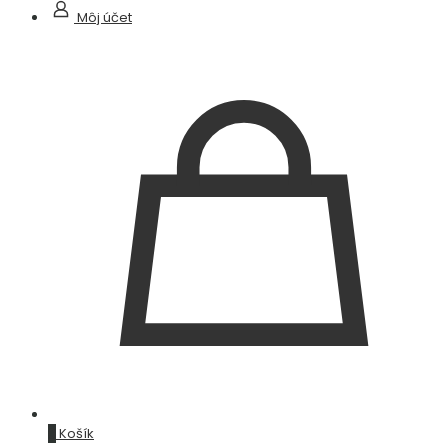
Môj účet
0
Košík