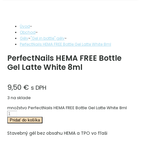
-
Úvod
-
Obchod
-
-
Gély
"Gel in bottle" gély
PerfectNails HEMA FREE Bottle Gel Latte White 8ml
PerfectNails HEMA FREE Bottle
Gel Latte White 8ml
9,50
€
s DPH
3 na sklade
množstvo PerfectNails HEMA FREE Bottle Gel Latte White 8ml
Pridať do košíka
Stavebný gél bez obsahu HEMA a TPO vo fľaši