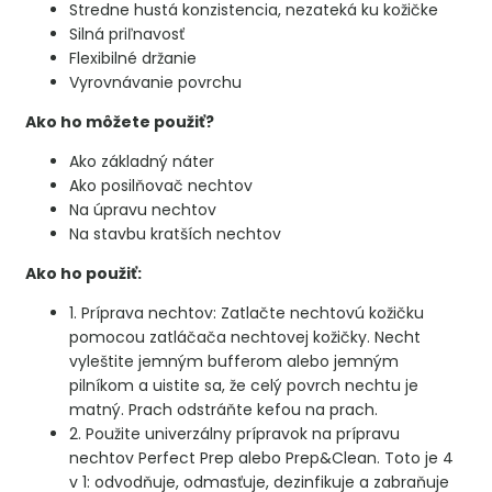
Stredne hustá konzistencia, nezateká ku kožičke
Silná priľnavosť
Flexibilné držanie
Vyrovnávanie povrchu
Ako ho môžete použiť?
Ako základný náter
Ako posilňovač nechtov
Na úpravu nechtov
Na stavbu kratších nechtov
Ako ho použiť:
1. Príprava nechtov: Zatlačte nechtovú kožičku
pomocou zatláčača nechtovej kožičky. Necht
vyleštite jemným bufferom alebo jemným
pilníkom a uistite sa, že celý povrch nechtu je
matný.
Prach odstráňte kefou na prach.
2. Použite univerzálny prípravok na prípravu
nechtov Perfect Prep alebo Prep&Clean. Toto je 4
v 1: odvodňuje, odmasťuje, dezinfikuje a zabraňuje