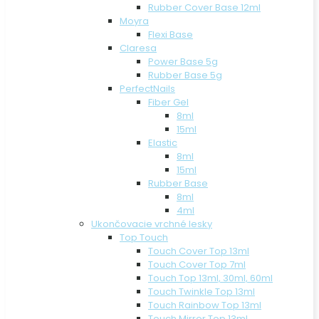
Rubber Cover Base 12ml
Moyra
Flexi Base
Claresa
Power Base 5g
Rubber Base 5g
PerfectNails
Fiber Gel
8ml
15ml
Elastic
8ml
15ml
Rubber Base
8ml
4ml
Ukončovacie vrchné lesky
Top Touch
Touch Cover Top 13ml
Touch Cover Top 7ml
Touch Top 13ml, 30ml, 60ml
Touch Twinkle Top 13ml
Touch Rainbow Top 13ml
Touch Mirror Top 13ml