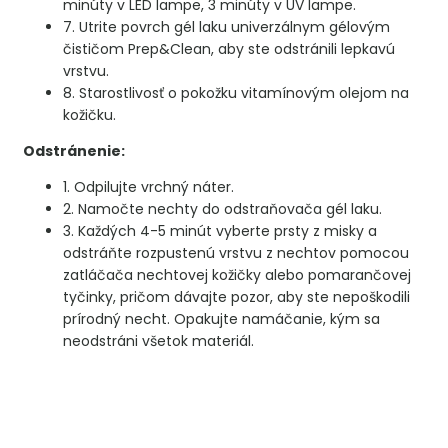
minúty v LED lampe, 3 minúty v UV lampe.
7. Utrite povrch gél laku univerzálnym gélovým
čističom Prep&Clean, aby ste odstránili lepkavú
vrstvu.
8. Starostlivosť o pokožku vitamínovým olejom na
kožičku.
Odstránenie:
1. Odpilujte vrchný náter.
2. Namočte nechty do odstraňovača gél laku.
3. Každých 4-5 minút vyberte prsty z misky a
odstráňte rozpustenú vrstvu z nechtov pomocou
zatláčača nechtovej kožičky alebo pomarančovej
tyčinky, pričom dávajte pozor, aby ste nepoškodili
prírodný necht. Opakujte namáčanie, kým sa
neodstráni všetok materiál.