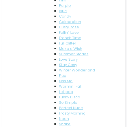
Pink
Purple
Blue
Candy
Celebration
Dusty Rose
Fallin´ Love
French Time
Full Glitter
Make a Wish
Summer Stories
Love Story
Stay Cosy
Winter Wonderland
Fluo
Kiss Me
Warmin´ Fall
Lollipop
Funky Disco
So Simple
Perfect Nude
Frosty Morning
Neon
Shake