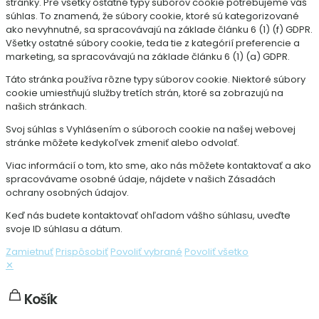
stránky. Pre všetky ostatné typy súborov cookie potrebujeme váš
súhlas. To znamená, že súbory cookie, ktoré sú kategorizované
ako nevyhnutné, sa spracovávajú na základe článku 6 (1) (f) GDPR.
Všetky ostatné súbory cookie, teda tie z kategórií preferencie a
marketing, sa spracovávajú na základe článku 6 (1) (a) GDPR.
Táto stránka používa rôzne typy súborov cookie. Niektoré súbory
cookie umiestňujú služby tretích strán, ktoré sa zobrazujú na
našich stránkach.
Svoj súhlas s Vyhlásením o súboroch cookie na našej webovej
stránke môžete kedykoľvek zmeniť alebo odvolať.
Viac informácií o tom, kto sme, ako nás môžete kontaktovať a ako
spracovávame osobné údaje, nájdete v našich Zásadách
ochrany osobných údajov.
Keď nás budete kontaktovať ohľadom vášho súhlasu, uveďte
svoje ID súhlasu a dátum.
Zamietnuť
Prispôsobiť
Povoliť vybrané
Povoliť všetko
✕
Košík