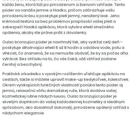
každú ženu, ktorá túži po prirodzenom a žiarivom vzhľade. Tento
púder sa nanáša jemne a hladko, pričom zdôrazňuje vašu
prirodzenú krásu a poskytuje pleti jemný, nenútený lesk. Jeho
krémová textúra sa bez problémov prispôsobí vašej pleti a
zabezpečí hladkú aplikáciu, ktorá vytvára efekt slnečného
opálenia, akoby ste práve prišli z dovolenky.
Oulac bronzujúci púder je navrhnutý tak, aby vydržal celý deň –
poskytuje dlhotrvajúci efekt 6 až 8 hodín a odoláva vode, potu a
vlhkosti, čo znamená, že sa nemusíte obávať, že by sa počas dňa
vytrácal. Bez ohľadu na to, čo vás čaká, váš vzhľad zostane
čerstvý a bezchybný.
Praktické zrkadielko s vysokým rozlíšením uľahčuje aplikáciu na
cestách, takže si môžete upraviť make-up kedykoľvek, kdekoľvek.
Okrem vynikajúcich funkčných vlastností ponúka tento púder aj
jemnú, relaxačnú vôňu damašskej ruže, ktorá dodáva vašej
kozmetickej rutine nádych luxusu. Oulac bronzujúci púder je
skvelým doplnkom do vašej každodennej kozmetiky a ideálnym
spôsobom, ako dosiahnuť dokonalý, prirodzene opálený vzhľad s
nádychom elegancie.