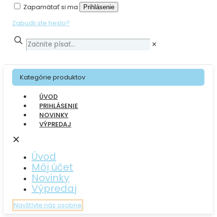
Zapamätať si ma
Prihlásenie
Zabudli ste heslo?
✕
Kategórie produktov
ÚVOD
PRIHLÁSENIE
NOVINKY
VÝPREDAJ
✕
Úvod
Môj účet
Novinky
Výpredaj
Navštívte nás osobne