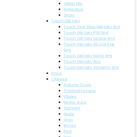
Glitter Mix
Reflective
Glass
Touch Gél laky
Touch One Step Gél laky 9ml
Touch Gél laky PIXI 9ml
Touch Gél laky Space 9ml
Touch Gél laky 3D Cat Eye
9ml
Touch Gél laky Neon 9ml
Touch Gél laky 9ml
Touch Gél laky Alchemy 9ml
Dnka
Claresa
Autumn Crush
Tropical Escape
Kitulec
Mystic Aura
Starlight
Nude
Gray
Brown
Red