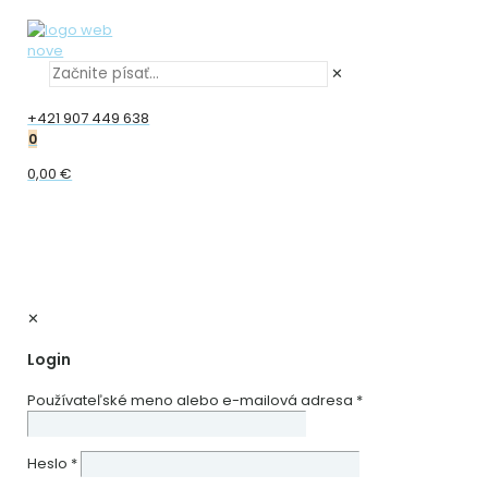
✕
+421 907 449 638
0
0,00 €
✕
Login
Používateľské meno alebo e-mailová adresa
*
Heslo
*