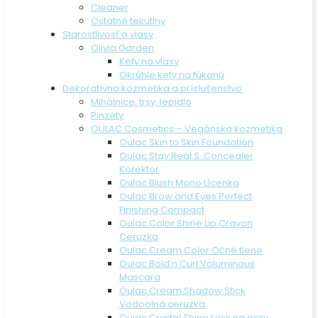
Cleaner
Ostatné tekutiny
Starostlivosť o vlasy
Olivia Garden
Kefy na vlasy
Okrúhle kefy na fúkanú
Dekoratívna kozmetika a príslušenstvo
Mihálnice, trsy, lepidlo
Pinzety
OULAC Cosmetics – Vegánska kozmetika
Oulac Skin to Skin Foundation
Oulac Stay Real S. Concealer
Korektor
Oulac Blush Mono Lícenka
Oulac Brow and Eyes Perfect
Finishing Compact
Oulac Color Shine Lip Crayon
Ceruzka
Oulac Cream Color Očné tiene
Oulac Bold n Curl Voluminous
Mascara
Oulac Cream Shadow Stick
Vodoolná ceruzka
Oulac Crystal Shine Lesk na pery