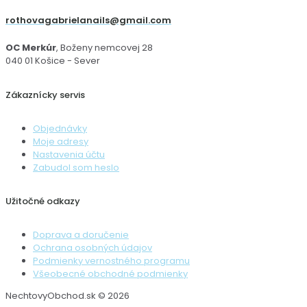
rothovagabrielanails@gmail.com
OC Merkúr
, Boženy nemcovej 28
040 01 Košice - Sever
Zákaznícky servis
Objednávky
Moje adresy
Nastavenia účtu
Zabudol som heslo
Užitočné odkazy
Doprava a doručenie
Ochrana osobných údajov
Podmienky vernostného programu
Všeobecné obchodné podmienky
NechtovyObchod.sk © 2026