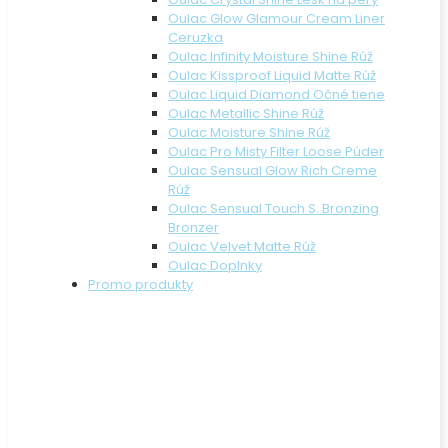
Oulac Glow Glamour Cream Liner
Ceruzka
Oulac Infinity Moisture Shine Rúž
Oulac Kissproof Liquid Matte Rúž
Oulac Liquid Diamond Očné tiene
Oulac Metallic Shine Rúž
Oulac Moisture Shine Rúž
Oulac Pro Misty Filter Loose Púder
Oulac Sensual Glow Rich Creme
Rúž
Oulac Sensual Touch S. Bronzing
Bronzer
Oulac Velvet Matte Rúž
Oulac Doplnky
Promo produkty