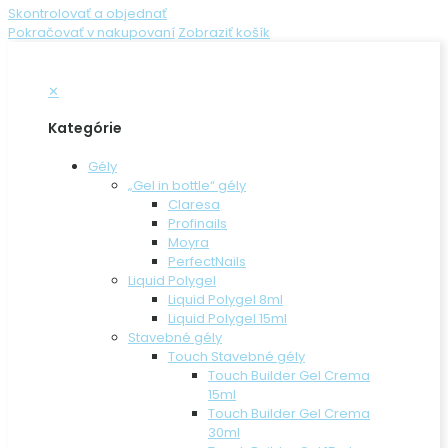
Skontrolovať a objednať
Pokračovať v nakupovaní
Zobraziť košík
✕
Kategórie
Gély
„Gel in bottle“ gély
Claresa
Profinails
Moyra
PerfectNails
Liquid Polygel
Liquid Polygel 8ml
Liquid Polygel 15ml
Stavebné gély
Touch Stavebné gély
Touch Builder Gel Crema
15ml
Touch Builder Gel Crema
30ml