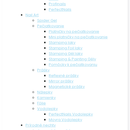
Profinails
PerfectNails
Nail Art
Spider Gel
Pečiatkovanie
Platničky na pečiatkovanie
Mini platničky na pečiatkovanie
Stamping laky
Stamping Foil laky
Stamping Gél laky
Stamping & Painting Gély
Pomôcky k pečiatkovaniu
Prášky
Reflexné prášky
Mirror prášky
Magnetické prášky
Nálepky
Kamienky
Fólie
Vodolepky
PerfectNails Vodolepky
Moyra Vodolepky
Prírodné nechty