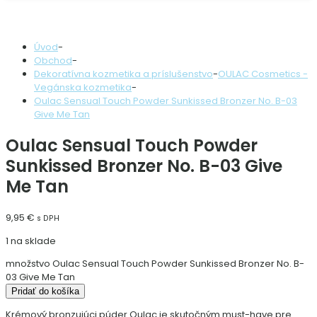
Úvod
-
Obchod
-
Dekoratívna kozmetika a príslušenstvo
-
OULAC Cosmetics -
Vegánska kozmetika
-
Oulac Sensual Touch Powder Sunkissed Bronzer No. B-03
Give Me Tan
Oulac Sensual Touch Powder
Sunkissed Bronzer No. B-03 Give
Me Tan
9,95
€
s DPH
1 na sklade
množstvo Oulac Sensual Touch Powder Sunkissed Bronzer No. B-
03 Give Me Tan
Pridať do košíka
Krémový bronzujúci púder Oulac je skutočným must-have pre