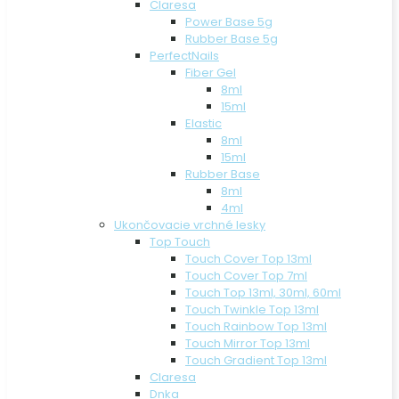
Claresa
Power Base 5g
Rubber Base 5g
PerfectNails
Fiber Gel
8ml
15ml
Elastic
8ml
15ml
Rubber Base
8ml
4ml
Ukončovacie vrchné lesky
Top Touch
Touch Cover Top 13ml
Touch Cover Top 7ml
Touch Top 13ml, 30ml, 60ml
Touch Twinkle Top 13ml
Touch Rainbow Top 13ml
Touch Mirror Top 13ml
Touch Gradient Top 13ml
Claresa
Dnka