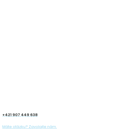
+421 907 449 638
Máte otázku? Zavolajte nám.