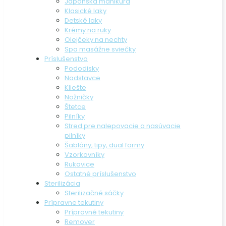
Japonská manikúra
Klasické laky
Detské laky
Krémy na ruky
Olejčeky na nechty
Spa masážne sviečky
Príslušenstvo
Pododisky
Nadstavce
Kliešte
Nožničky
Štetce
Pilníky
Stred pre nalepovacie a nasúvacie
pilníky
Šablóny, tipy, dual formy
Vzorkovníky
Rukavice
Ostatné príslušenstvo
Sterilizácia
Sterilizačné sáčky
Prípravne tekutiny
Prípravné tekutiny
Remover