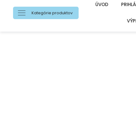
ÚVOD
PRIHLÁ
Kategórie produktov
VÝP