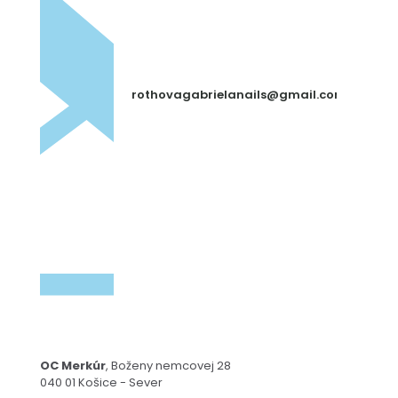
rothovagabrielanails@gmail.com
OC Merkúr
, Boženy nemcovej 28
040 01 Košice - Sever