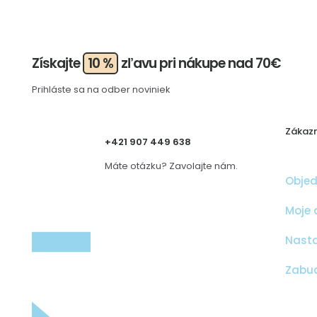
Získajte
10 %
zľavu pri nákupe nad 70€
Prihláste sa na odber noviniek
Zákazn
+421 907 449 638
Máte otázku? Zavolajte nám.
Obje
Moje 
Nasta
Zabud