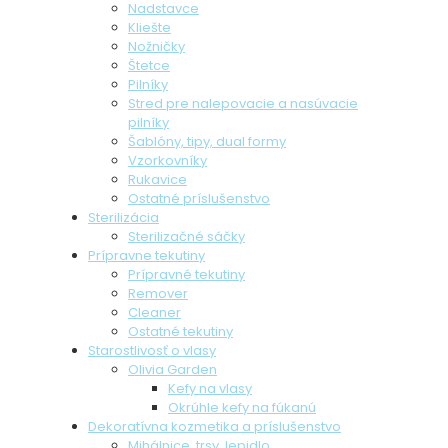
Nadstavce
Kliešte
Nožničky
Štetce
Pilníky
Stred pre nalepovacie a nasúvacie
pilníky
Šablóny, tipy, dual formy
Vzorkovníky
Rukavice
Ostatné príslušenstvo
Sterilizácia
Sterilizačné sáčky
Prípravne tekutiny
Prípravné tekutiny
Remover
Cleaner
Ostatné tekutiny
Starostlivosť o vlasy
Olivia Garden
Kefy na vlasy
Okrúhle kefy na fúkanú
Dekoratívna kozmetika a príslušenstvo
Mihálnice, trsy, lepidlo