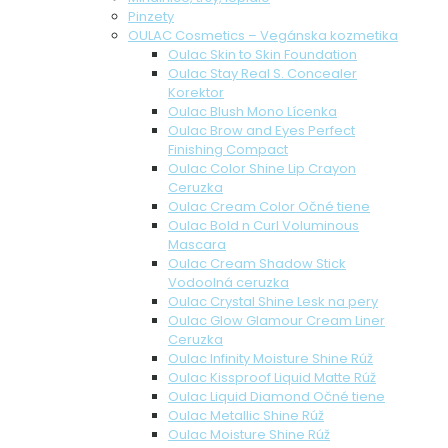
Pinzety
OULAC Cosmetics – Vegánska kozmetika
Oulac Skin to Skin Foundation
Oulac Stay Real S. Concealer
Korektor
Oulac Blush Mono Lícenka
Oulac Brow and Eyes Perfect
Finishing Compact
Oulac Color Shine Lip Crayon
Ceruzka
Oulac Cream Color Očné tiene
Oulac Bold n Curl Voluminous
Mascara
Oulac Cream Shadow Stick
Vodoolná ceruzka
Oulac Crystal Shine Lesk na pery
Oulac Glow Glamour Cream Liner
Ceruzka
Oulac Infinity Moisture Shine Rúž
Oulac Kissproof Liquid Matte Rúž
Oulac Liquid Diamond Očné tiene
Oulac Metallic Shine Rúž
Oulac Moisture Shine Rúž