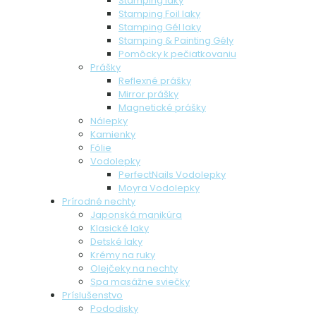
Stamping laky
Stamping Foil laky
Stamping Gél laky
Stamping & Painting Gély
Pomôcky k pečiatkovaniu
Prášky
Reflexné prášky
Mirror prášky
Magnetické prášky
Nálepky
Kamienky
Fólie
Vodolepky
PerfectNails Vodolepky
Moyra Vodolepky
Prírodné nechty
Japonská manikúra
Klasické laky
Detské laky
Krémy na ruky
Olejčeky na nechty
Spa masážne sviečky
Príslušenstvo
Pododisky