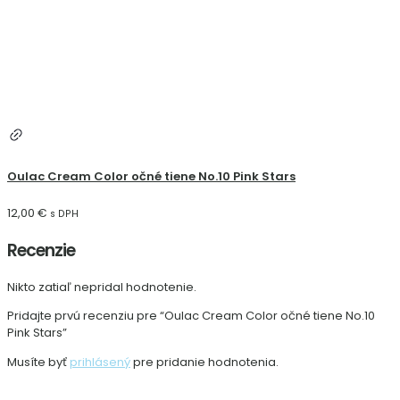
Oulac Cream Color očné tiene No.10 Pink Stars
12,00
€
s DPH
Recenzie
Nikto zatiaľ nepridal hodnotenie.
Pridajte prvú recenziu pre “Oulac Cream Color očné tiene No.10
Pink Stars”
Musíte byť
prihlásený
pre pridanie hodnotenia.