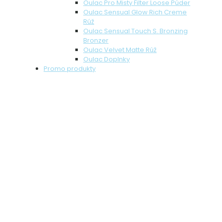
Oulac Pro Misty Filter Loose Púder
Oulac Sensual Glow Rich Creme
Rúž
Oulac Sensual Touch S. Bronzing
Bronzer
Oulac Velvet Matte Rúž
Oulac Doplnky
Promo produkty