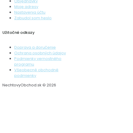
Objednávky
Moje adresy
Nastavenia účtu
Zabudol som heslo
Užitočné odkazy
Doprava a doručenie
Ochrana osobných údajov
Podmienky vernostného
programu
Všeobecné obchodné
podmienky
NechtovyObchod.sk © 2026