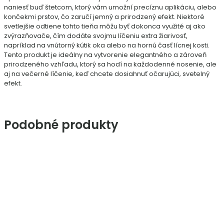
naniesť buď štetcom, ktorý vám umožní precíznu aplikáciu, alebo
končekmi prstov, čo zaručí jemný a prirodzený efekt. Niektoré
svetlejšie odtiene tohto tieňa môžu byť dokonca využité aj ako
zvýrazňovače, čím dodáte svojmu líčeniu extra žiarivosť,
napríklad na vnútorný kútik oka alebo na hornú časť lícnej kosti.
Tento produkt je ideálny na vytvorenie elegantného a zároveň
prirodzeného vzhľadu, ktorý sa hodí na každodenné nosenie, ale
aj na večerné líčenie, keď chcete dosiahnuť očarujúci, svetelný
efekt.
Podobné produkty