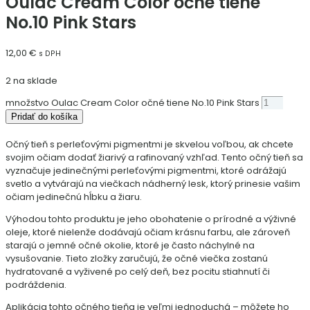
Oulac Cream Color očné tiene
No.10 Pink Stars
12,00
€
s DPH
2 na sklade
množstvo Oulac Cream Color očné tiene No.10 Pink Stars
Pridať do košíka
Očný tieň s perleťovými pigmentmi je skvelou voľbou, ak chcete
svojim očiam dodať žiarivý a rafinovaný vzhľad. Tento očný tieň sa
vyznačuje jedinečnými perleťovými pigmentmi, ktoré odrážajú
svetlo a vytvárajú na viečkach nádherný lesk, ktorý prinesie vašim
očiam jedinečnú hĺbku a žiaru.
Výhodou tohto produktu je jeho obohatenie o prírodné a výživné
oleje, ktoré nielenže dodávajú očiam krásnu farbu, ale zároveň
starajú o jemné očné okolie, ktoré je často náchylné na
vysušovanie. Tieto zložky zaručujú, že očné viečka zostanú
hydratované a vyživené po celý deň, bez pocitu stiahnutí či
podráždenia.
Aplikácia tohto očného tieňa je veľmi jednoduchá – môžete ho