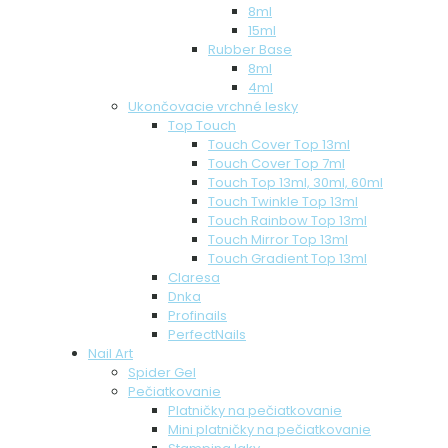
8ml
15ml
Rubber Base
8ml
4ml
Ukončovacie vrchné lesky
Top Touch
Touch Cover Top 13ml
Touch Cover Top 7ml
Touch Top 13ml, 30ml, 60ml
Touch Twinkle Top 13ml
Touch Rainbow Top 13ml
Touch Mirror Top 13ml
Touch Gradient Top 13ml
Claresa
Dnka
Profinails
PerfectNails
Nail Art
Spider Gel
Pečiatkovanie
Platničky na pečiatkovanie
Mini platničky na pečiatkovanie