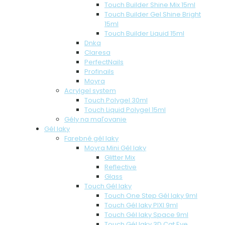
Touch Builder Shine Mix 15ml
Touch Builder Gel Shine Bright
15ml
Touch Builder Liquid 15ml
Dnka
Claresa
PerfectNails
Profinails
Moyra
Acrylgel system
Touch Polygel 30ml
Touch Liquid Polygel 15ml
Gély na maľovanie
Gél laky
Farebné gél laky
Moyra Mini Gél laky
Glitter Mix
Reflective
Glass
Touch Gél laky
Touch One Step Gél laky 9ml
Touch Gél laky PIXI 9ml
Touch Gél laky Space 9ml
Touch Gél laky 3D Cat Eye