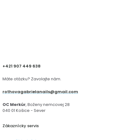
+421 907 449 638
Máte otázku? Zavolajte nám.
rothovagabrielanails@gmail.com
OC Merkúr
, Boženy nemcovej 28
040 01 Košice - Sever
Zákaznícky servis