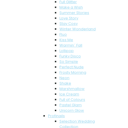
Full Glitter
Make a Wish
Summer Stories
Love Story
Stay Cosy
Winter Wonderland
Fluo
Kiss Me
Warmin´ Fall
Lollipop
Funky Disco
So Simple
Perfect Nude
Frosty Morning
Neon
Shake
Marshmallow
Ice Cream
Full of Colours
Pastel Glam
Unicorn Glow
Profinails
Selection Wedding
Collection