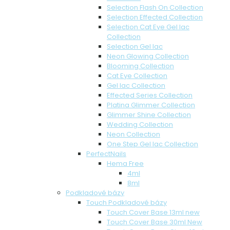
Selection Flash On Collection
Selection Effected Collection
Selection Cat Eye Gel lac
Collection
Selection Gel lac
Neon Glowing Collection
Blooming Collection
Cat Eye Collection
Gel lac Collection
Effected Series Collection
Platina Glimmer Collection
Glimmer Shine Collection
Wedding Collection
Neon Collection
One Step Gel lac Collection
PerfectNails
Hema Free
4ml
8ml
Podkladové bázy
Touch Podkladové bázy
Touch Cover Base 13ml new
Touch Cover Base 30ml New