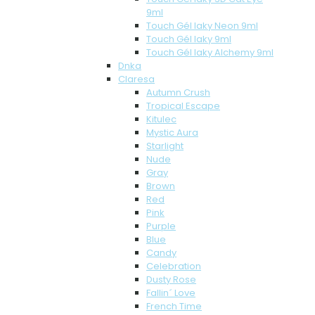
9ml
Touch Gél laky Neon 9ml
Touch Gél laky 9ml
Touch Gél laky Alchemy 9ml
Dnka
Claresa
Autumn Crush
Tropical Escape
Kitulec
Mystic Aura
Starlight
Nude
Gray
Brown
Red
Pink
Purple
Blue
Candy
Celebration
Dusty Rose
Fallin´ Love
French Time