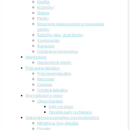
Kliešte
Nožničky
Štetce
Pilníky
Stred pre nalepovacie a nasúvacie
pilníky
Šablóny, tipy, dual formy
Vzorkovníky
Rukavice
Ostatné príslušenstvo
Sterilizácia
Sterilizačné sáčky
Prípravne tekutiny
Prípravné tekutiny
Remover
Cleaner
Ostatné tekutiny
Starostlivosť o vlasy
Olivia Garden
Kefy na vlasy
Okrúhle kefy na fúkanú
Dekoratívna kozmetika a príslušenstvo
Mihálnice, trsy, lepidlo
Pinzety