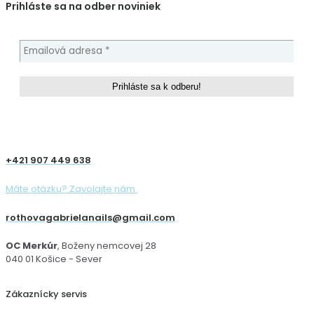
Prihláste sa na odber noviniek
+421 907 449 638
Máte otázku? Zavolajte nám.
rothovagabrielanails@gmail.com
OC Merkúr
, Boženy nemcovej 28
040 01 Košice - Sever
Zákaznícky servis