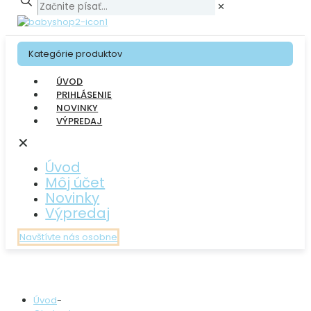
✕
Kategórie produktov
ÚVOD
PRIHLÁSENIE
NOVINKY
VÝPREDAJ
✕
Úvod
Môj účet
Novinky
Výpredaj
Navštívte nás osobne
Úvod
-