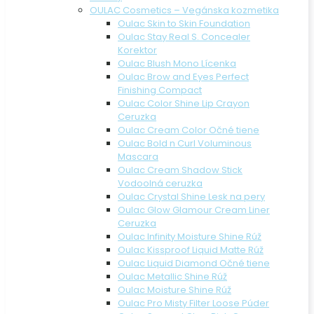
OULAC Cosmetics – Vegánska kozmetika
Oulac Skin to Skin Foundation
Oulac Stay Real S. Concealer
Korektor
Oulac Blush Mono Lícenka
Oulac Brow and Eyes Perfect
Finishing Compact
Oulac Color Shine Lip Crayon
Ceruzka
Oulac Cream Color Očné tiene
Oulac Bold n Curl Voluminous
Mascara
Oulac Cream Shadow Stick
Vodoolná ceruzka
Oulac Crystal Shine Lesk na pery
Oulac Glow Glamour Cream Liner
Ceruzka
Oulac Infinity Moisture Shine Rúž
Oulac Kissproof Liquid Matte Rúž
Oulac Liquid Diamond Očné tiene
Oulac Metallic Shine Rúž
Oulac Moisture Shine Rúž
Oulac Pro Misty Filter Loose Púder