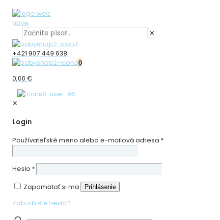
✕
+421 907 449 638
0
0,00 €
✕
Login
Používateľské meno alebo e-mailová adresa
*
Heslo
*
Zapamätať si ma
Prihlásenie
Zabudli ste heslo?