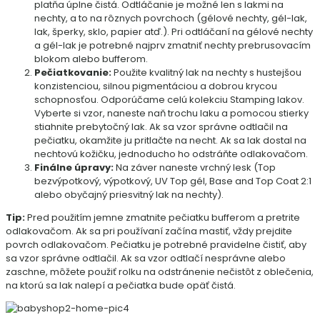
platňa úplne čistá. Odtláčanie je možné len s lakmi na
nechty, a to na rôznych povrchoch (gélové nechty, gél-lak,
lak, šperky, sklo, papier atď.). Pri odtláčaní na gélové nechty
a gél-lak je potrebné najprv zmatniť nechty prebrusovacím
blokom alebo bufferom.
Pečiatkovanie:
Použite kvalitný lak na nechty s hustejšou
konzistenciou, silnou pigmentáciou a dobrou krycou
schopnosťou. Odporúčame celú kolekciu Stamping lakov.
Vyberte si vzor, naneste naň trochu laku a pomocou stierky
stiahnite prebytočný lak. Ak sa vzor správne odtlačil na
pečiatku, okamžite ju pritlačte na necht. Ak sa lak dostal na
nechtovú kožičku, jednoducho ho odstráňte odlakovačom.
Finálne úpravy:
Na záver naneste vrchný lesk (Top
bezvýpotkový, výpotkový, UV Top gél, Base and Top Coat 2:1
alebo obyčajný priesvitný lak na nechty).
Tip:
Pred použitím jemne zmatnite pečiatku bufferom a pretrite
odlakovačom. Ak sa pri používaní začína mastiť, vždy prejdite
povrch odlakovačom. Pečiatku je potrebné pravidelne čistiť, aby
sa vzor správne odtlačil. Ak sa vzor odtlačí nesprávne alebo
zaschne, môžete použiť rolku na odstránenie nečistôt z oblečenia,
na ktorú sa lak nalepí a pečiatka bude opäť čistá.