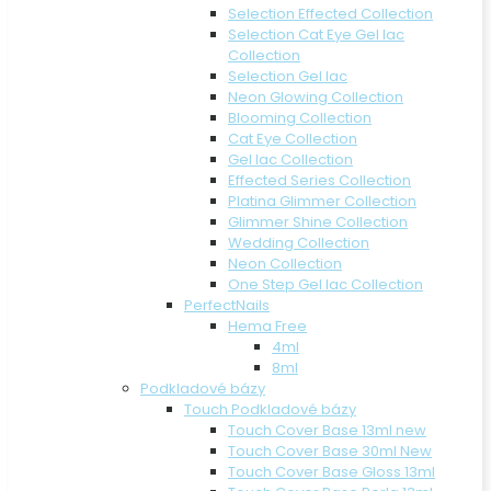
Selection Effected Collection
Selection Cat Eye Gel lac
Collection
Selection Gel lac
Neon Glowing Collection
Blooming Collection
Cat Eye Collection
Gel lac Collection
Effected Series Collection
Platina Glimmer Collection
Glimmer Shine Collection
Wedding Collection
Neon Collection
One Step Gel lac Collection
PerfectNails
Hema Free
4ml
8ml
Podkladové bázy
Touch Podkladové bázy
Touch Cover Base 13ml new
Touch Cover Base 30ml New
Touch Cover Base Gloss 13ml