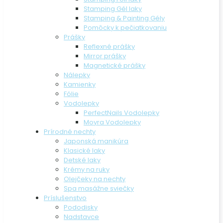
Stamping Gél laky
Stamping & Painting Gély
Pomôcky k pečiatkovaniu
Prášky
Reflexné prášky
Mirror prášky
Magnetické prášky
Nálepky
Kamienky
Fólie
Vodolepky
PerfectNails Vodolepky
Moyra Vodolepky
Prírodné nechty
Japonská manikúra
Klasické laky
Detské laky
Krémy na ruky
Olejčeky na nechty
Spa masážne sviečky
Príslušenstvo
Pododisky
Nadstavce