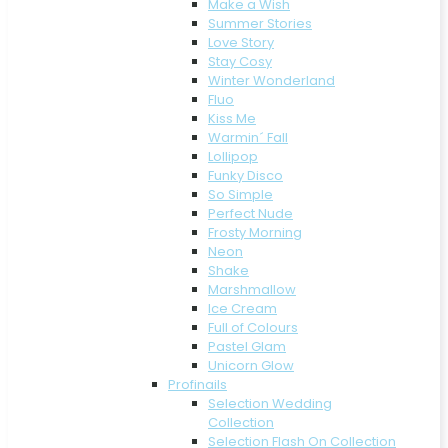
Make a Wish
Summer Stories
Love Story
Stay Cosy
Winter Wonderland
Fluo
Kiss Me
Warmin´ Fall
Lollipop
Funky Disco
So Simple
Perfect Nude
Frosty Morning
Neon
Shake
Marshmallow
Ice Cream
Full of Colours
Pastel Glam
Unicorn Glow
Profinails
Selection Wedding
Collection
Selection Flash On Collection