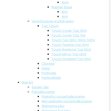
15ml
Rubber Base
8ml
4ml
Ukončovacie vrchné lesky
Top Touch
Touch Cover Top 13ml
Touch Cover Top 7ml
Touch Top 13ml, 30ml, 60ml
Touch Twinkle Top 13ml
Touch Rainbow Top 13ml
Touch Mirror Top 13ml
Touch Gradient Top 13ml
Claresa
Dnka
Profinails
PerfectNails
Nail Art
Spider Gel
Pečiatkovanie
Platničky na pečiatkovanie
Mini platničky na pečiatkovanie
Stamping laky
Stamping Foil laky