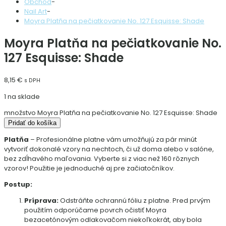
Obchod
-
Nail Art
-
Moyra Platňa na pečiatkovanie No. 127 Esquisse: Shade
Moyra Platňa na pečiatkovanie No.
127 Esquisse: Shade
8,15
€
s DPH
1 na sklade
množstvo Moyra Platňa na pečiatkovanie No. 127 Esquisse: Shade
Pridať do košíka
Platňa
– Profesionálne platne vám umožňujú za pár minút
vytvoriť dokonalé vzory na nechtoch, či už doma alebo v salóne,
bez zdĺhavého maľovania. Vyberte si z viac než 160 rôznych
vzorov! Použitie je jednoduché aj pre začiatočníkov.
Postup:
Príprava:
Odstráňte ochrannú fóliu z platne. Pred prvým
použitím odporúčame povrch očistiť Moyra
bezacetónovým odlakovačom niekoľkokrát, aby bola