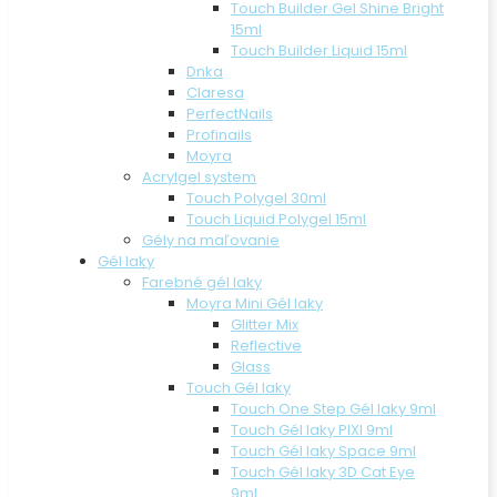
Touch Builder Gel Shine Bright
15ml
Touch Builder Liquid 15ml
Dnka
Claresa
PerfectNails
Profinails
Moyra
Acrylgel system
Touch Polygel 30ml
Touch Liquid Polygel 15ml
Gély na maľovanie
Gél laky
Farebné gél laky
Moyra Mini Gél laky
Glitter Mix
Reflective
Glass
Touch Gél laky
Touch One Step Gél laky 9ml
Touch Gél laky PIXI 9ml
Touch Gél laky Space 9ml
Touch Gél laky 3D Cat Eye
9ml