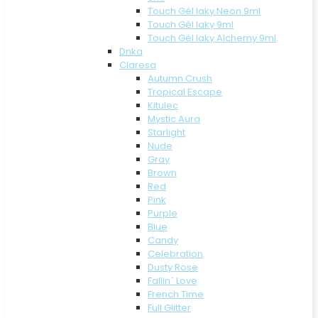
Touch Gél laky Neon 9ml
Touch Gél laky 9ml
Touch Gél laky Alchemy 9ml
Dnka
Claresa
Autumn Crush
Tropical Escape
Kitulec
Mystic Aura
Starlight
Nude
Gray
Brown
Red
Pink
Purple
Blue
Candy
Celebration
Dusty Rose
Fallin´ Love
French Time
Full Glitter