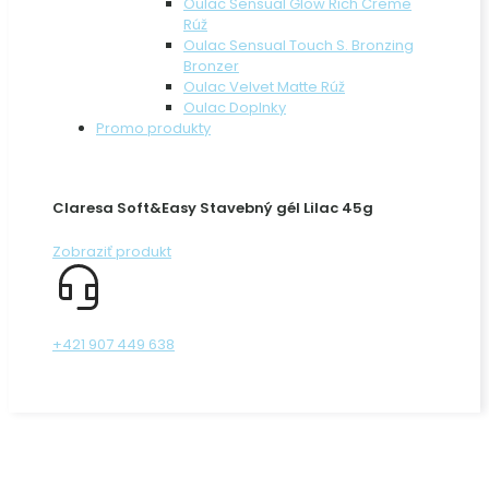
Oulac Sensual Glow Rich Creme
Rúž
Oulac Sensual Touch S. Bronzing
Bronzer
Oulac Velvet Matte Rúž
Oulac Doplnky
Promo produkty
Claresa Soft&Easy Stavebný gél Lilac 45g
Zobraziť produkt
+421 907 449 638