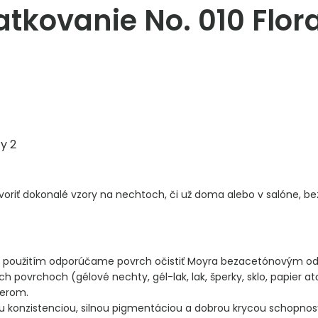
tkovanie No. 010 Flora
y 2
riť dokonalé vzory na nechtoch, či už doma alebo v salóne, bez
m použitím odporúčame povrch očistiť Moyra bezacetónovým odla
h povrchoch (gélové nechty, gél-lak, lak, šperky, sklo, papier at
ferom.
šou konzistenciou, silnou pigmentáciou a dobrou krycou schopno