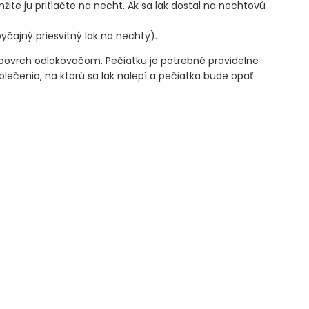
žite ju pritlačte na necht. Ak sa lak dostal na nechtovú
čajný priesvitný lak na nechty).
 povrch odlakovačom. Pečiatku je potrebné pravidelne
oblečenia, na ktorú sa lak nalepí a pečiatka bude opäť