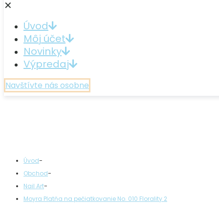
✕
Úvod
Môj účet
Novinky
Výpredaj
Navštívte nás osobne
-
Úvod
-
Obchod
-
Nail Art
Moyra Platňa na pečiatkovanie No. 010 Florality 2