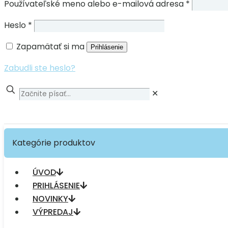
Používateľské meno alebo e-mailová adresa
*
Heslo
*
Zapamätať si ma
Prihlásenie
Zabudli ste heslo?
✕
Kategórie produktov
ÚVOD
PRIHLÁSENIE
NOVINKY
VÝPREDAJ