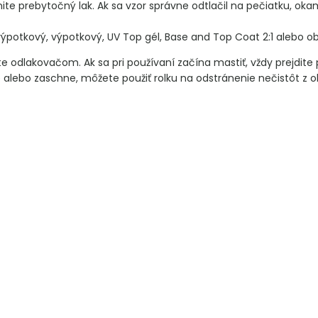
ite prebytočný lak. Ak sa vzor správne odtlačil na pečiatku, okam
potkový, výpotkový, UV Top gél, Base and Top Coat 2:1 alebo oby
 odlakovačom. Ak sa pri používaní začína mastiť, vždy prejdite
vne alebo zaschne, môžete použiť rolku na odstránenie nečistôt z 