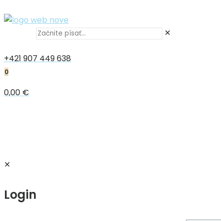
✕
+421 907 449 638
0
0,00 €
✕
Login