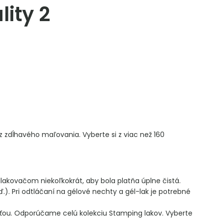
lity 2
 zdĺhavého maľovania. Vyberte si z viac než 160
kovačom niekoľkokrát, aby bola platňa úplne čistá.
ď.). Pri odtláčaní na gélové nechty a gél-lak je potrebné
sťou. Odporúčame celú kolekciu Stamping lakov. Vyberte