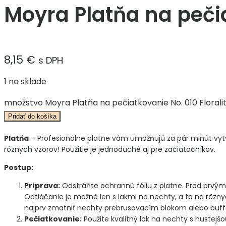
Moyra Platňa na pečia
8,15
€
s DPH
1 na sklade
množstvo Moyra Platňa na pečiatkovanie No. 010 Floralit
Pridať do košíka
Platňa
– Profesionálne platne vám umožňujú za pár minút vytvo
rôznych vzorov! Použitie je jednoduché aj pre začiatočníkov.
Postup:
Príprava:
Odstráňte ochrannú fóliu z platne. Pred prvý
Odtláčanie je možné len s lakmi na nechty, a to na rôznyc
najprv zmatniť nechty prebrusovacím blokom alebo buf
Pečiatkovanie:
Použite kvalitný lak na nechty s hustej