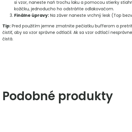
si vzor, naneste naň trochu laku a pomocou stierky stiahn
kožičku, jednoducho ho odstráňte odlakovačom.
Finálne úpravy:
Na záver naneste vrchný lesk (Top bezvý
Tip:
Pred použitím jemne zmatnite pečiatku bufferom a pretrite
čistiť, aby sa vzor správne odtlačil. Ak sa vzor odtlačí nesprá
čistá.
Podobné produkty